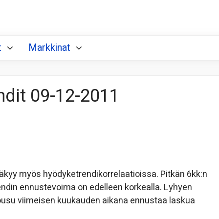
t
Markkinat
ndit 09-12-2011
se näkyy myös hyödyketrendikorrelaatioissa. Pitkän 6kk:n
endin ennustevoima on edelleen korkealla. Lyhyen
n nousu viimeisen kuukauden aikana ennustaa laskua