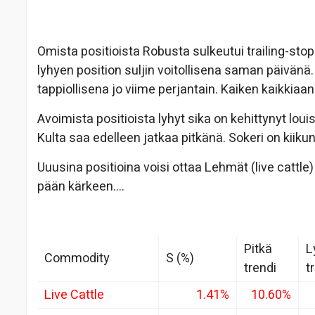
Omista positioista Robusta sulkeutui trailing-sto
lyhyen position suljin voitollisena saman päivänä. 
tappiollisena jo viime perjantain. Kaiken kaikkiaa
Avoimista positioista lyhyt sika on kehittynyt loui
Kulta saa edelleen jatkaa pitkänä. Sokeri on kiiku
Uuusina positioina voisi ottaa Lehmät (live cattle
pään kärkeen….
Pitkä
L
Commodity
S (%)
trendi
t
Live Cattle
1.41%
10.60%