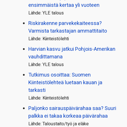
ensimmäistä kertaa yli vuoteen
Lähde: YLE talous
Riskirakenne parvekekaiteessa?
Varmista tarkastajan ammattitaito
Lähde: Kiinteistölehti
Harvian kasvu jatkui Pohjois-Amerikan
vauhdittamana
Lähde: YLE talous
Tutkimus osoittaa: Suomen
Kiinteistölehteä luetaan kauan ja
tarkasti
Lähde: Kiinteistölehti
Paljonko sairauspäivä­rahaa saa? Suuri
palkka ei takaa korkeaa päivärahaa
Lähde: Taloustaito/työ ja eläke