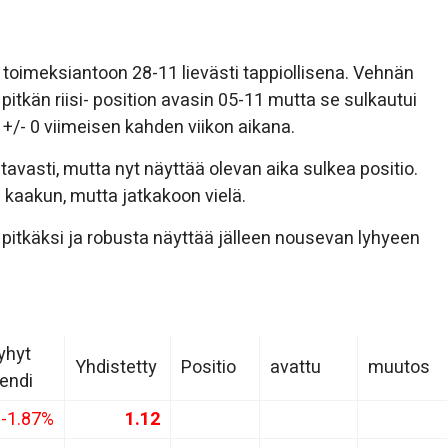
p toimeksiantoon 28-11 lievästi tappiollisena. Vehnän
pitkän riisi- position avasin 05-11 mutta se sulkautui
n +/- 0 viimeisen kahden viikon aikana.
stavasti, mutta nyt näyttää olevan aika sulkea positio.
n kaakun, mutta jatkakoon vielä.
) pitkäksi ja robusta näyttää jälleen nousevan lyhyeen
yhyt
Yhdistetty
Positio
avattu
muutos
rendi
-1.87%
1.12