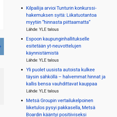
Kilpailija arvioi Tunturin konkurssi­
hakemuksen syitä: Liikatuotantoa
myytiin ”hinnasta piittaamatta”
Lähde: YLE talous
Espoon kaupungin­hallitukselle
esitetään yt-neuvottelujen
käynnistämistä
Lähde: YLE talous
Yli puolet uusista autoista kulkee
täysin sähköllä – halvemmat hinnat ja
kallis bensa vauhdittavat kauppaa
Lähde: YLE talous
Metsä Groupin vertailu­kelpoinen
liiketulos pysyi pakkasella, Metsä
Boardin kääntyi positiiviseksi