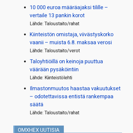
10 000 euroa määräajaksi tilille –
vertaile 13 pankin korot
Lähde: Taloustaito/rahat
Kiinteistön omistaja, viivästyskorko
vaanii – muista 6.8. maksaa verosi
Lähde: Taloustaito/verot
Taloyhtiöillä on keinoja puuttua
väärään pysäköintiin
Lähde: Kiinteistölehti
Ilmastonmuutos haastaa vakuutukset
– odotettavissa entistä rankempaa
säätä
Lähde: Taloustaito/rahat
OMXHEX UUTISIA