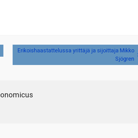
Erikoishaastattelussa yrittäjä ja sijoittaja Mikko
Sjögren
conomicus