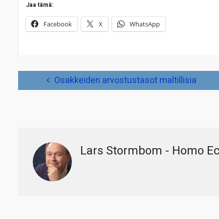
Jaa tämä:
Facebook
X
WhatsApp
Artikkelien
Osakkeiden arvostustasot maltillisia
selaus
Lars Stormbom - Homo E