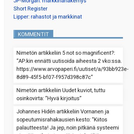
JP-Morgan: markkinanäkemys
Short Register
Lipper: rahastot ja markkinat
KOMMENTIT
Nimetön
artikkeliin
5 not so magnificent?
:
“
AP:kin ennätti uutisoida aiheesta 2 vko:ssa.
https://www.arvopaperi.fi/uutiset/a/93bb923e-
8d89-45f5-bf07-f957d398c87c
”
Nimetön
artikkeliin
Uudet kuviot, tuttu
osinkovirta
: “
Hyvä kirjoitus
”
Johannes Hidén
artikkeliin
Vornanen ja
sopeutumisrahakausien kesto
: “
Kiitos
palautteesta! Ja jep, noin pitkänä systeemi