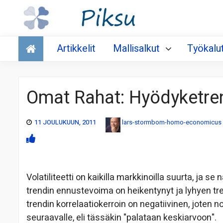
Talous
Artikkelit
Mallisalkut
Työkalu
Omat Rahat: Hyödyketre
11 JOULUKUUN, 2011
lars-stormbom-homo-economicus
Volatiliteetti on kaikilla markkinoilla suurta, ja 
trendin ennustevoima on heikentynyt ja lyhyen tr
trendin korrelaatiokerroin on negatiivinen, jote
seuraavalle, eli tässäkin "palataan keskiarvoon".