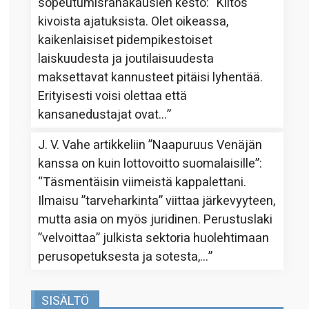
sopeutumisrahakausien kesto
: “
Kiitos
kivoista ajatuksista. Olet oikeassa,
kaikenlaisiset pidempikestoiset
laiskuudesta ja joutilaisuudesta
maksettavat kannusteet pitäisi lyhentää.
Erityisesti voisi olettaa että
kansanedustajat ovat…
”
J. V. Vahe
artikkeliin
”Naapuruus Venäjän
kanssa on kuin lottovoitto suomalaisille”
:
“
Täsmentäisin viimeistä kappalettani.
Ilmaisu ”tarveharkinta” viittaa järkevyyteen,
mutta asia on myös juridinen. Perustuslaki
”velvoittaa” julkista sektoria huolehtimaan
perusopetuksesta ja sotesta,…
”
SISÄLTÖ