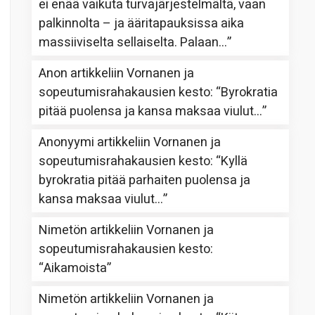
ei enää vaikuta turvajärjestelmältä, vaan
palkinnolta – ja ääritapauksissa aika
massiiviselta sellaiselta. Palaan…
”
Anon
artikkeliin
Vornanen ja
sopeutumisrahakausien kesto
: “
Byrokratia
pitää puolensa ja kansa maksaa viulut…
”
Anonyymi
artikkeliin
Vornanen ja
sopeutumisrahakausien kesto
: “
Kyllä
byrokratia pitää parhaiten puolensa ja
kansa maksaa viulut…
”
Nimetön
artikkeliin
Vornanen ja
sopeutumisrahakausien kesto
:
“
Aikamoista
”
Nimetön
artikkeliin
Vornanen ja