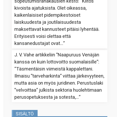
sopeutumisrahakausien kesto
: “
Kiitos
kivoista ajatuksista. Olet oikeassa,
kaikenlaisiset pidempikestoiset
laiskuudesta ja joutilaisuudesta
maksettavat kannusteet pitäisi lyhentää.
Erityisesti voisi olettaa että
kansanedustajat ovat…
”
J. V. Vahe
artikkeliin
”Naapuruus Venäjän
kanssa on kuin lottovoitto suomalaisille”
:
“
Täsmentäisin viimeistä kappalettani.
Ilmaisu ”tarveharkinta” viittaa järkevyyteen,
mutta asia on myös juridinen. Perustuslaki
”velvoittaa” julkista sektoria huolehtimaan
perusopetuksesta ja sotesta,…
”
SISÄLTÖ