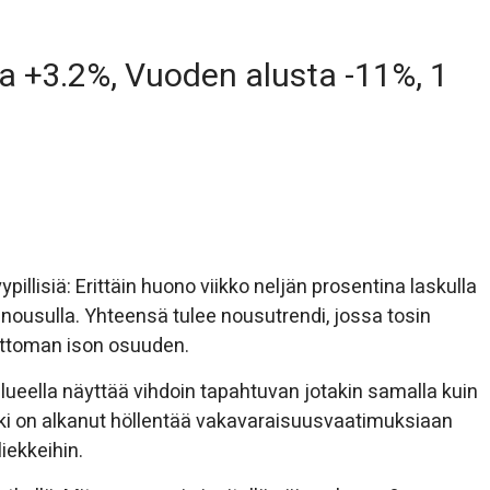
a +3.2%, Vuoden alusta -11%, 1
ypillisiä: Erittäin huono viikko neljän prosentina laskulla
 nousulla. Yhteensä tulee nousutrendi, jossa tosin
ettoman ison osuuden.
lueella näyttää vihdoin tapahtuvan jotakin samalla kuin
ki on alkanut höllentää vakavaraisuusvaatimuksiaan
liekkeihin.