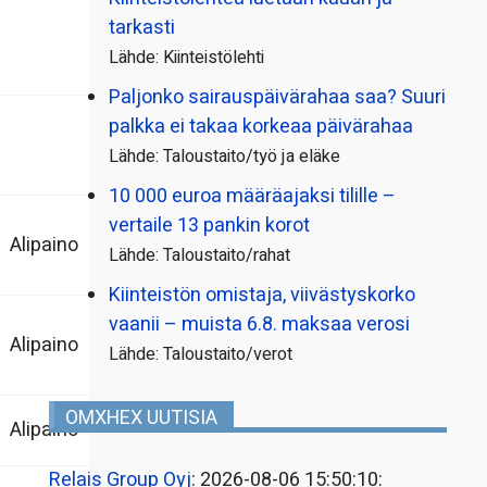
tarkasti
Lähde: Kiinteistölehti
Paljonko sairauspäivä­rahaa saa? Suuri
palkka ei takaa korkeaa päivärahaa
Lähde: Taloustaito/työ ja eläke
10 000 euroa määräajaksi tilille –
vertaile 13 pankin korot
Alipaino
Lähde: Taloustaito/rahat
Kiinteistön omistaja, viivästyskorko
vaanii – muista 6.8. maksaa verosi
Alipaino
Lähde: Taloustaito/verot
OMXHEX UUTISIA
Alipaino
Relais Group Oyj
: 2026-08-06 15:50:10: