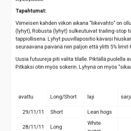
Tapahtumat:
Viimeisen kahden viikon aikana "liikevahto" on o
(lyhyt), Robusta (lyhyt) sulkeutuivat trailing-st
tappiollisena. Lyhyt puuvillapositio kävaisi hius
seuraavana paivänä niin paljon että ylitti 5% limit
Uusia futuureja piti valita tilalle. Piktällä puolell
Pitkäksi otin myös sokerin. Lyhynä on myös "sikaa". 
avattu
Long/Short
laji
sarj
29/11/11
Short
Lean hogs
White
28/11/11
Long