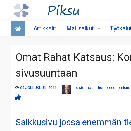
Talous
Artikkelit
Mallisalkut
Työkalu
Omat Rahat Katsaus: Korke
sivusuuntaan
04 JOULUKUUN, 2011
lars-stormbom-homo-economicus
Salkkusivu jossa enemmän ti