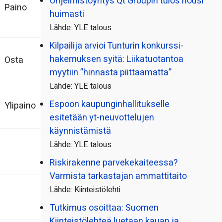
Ohjelmistoyritys Qt Groupin tulos nousi
Paino
huimasti
Lähde: YLE talous
Kilpailija arvioi Tunturin konkurssi­
hakemuksen syitä: Liikatuotantoa
Osta
myytiin ”hinnasta piittaamatta”
Lähde: YLE talous
Espoon kaupungin­hallitukselle
Ylipaino
esitetään yt-neuvottelujen
käynnistämistä
Lähde: YLE talous
Riskirakenne parvekekaiteessa?
Varmista tarkastajan ammattitaito
Lähde: Kiinteistölehti
Tutkimus osoittaa: Suomen
Kiinteistölehteä luetaan kauan ja