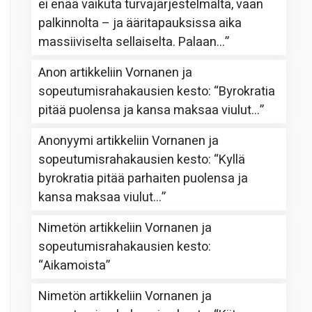
ei enää vaikuta turvajärjestelmältä, vaan
palkinnolta – ja ääritapauksissa aika
massiiviselta sellaiselta. Palaan…
”
Anon
artikkeliin
Vornanen ja
sopeutumisrahakausien kesto
: “
Byrokratia
pitää puolensa ja kansa maksaa viulut…
”
Anonyymi
artikkeliin
Vornanen ja
sopeutumisrahakausien kesto
: “
Kyllä
byrokratia pitää parhaiten puolensa ja
kansa maksaa viulut…
”
Nimetön
artikkeliin
Vornanen ja
sopeutumisrahakausien kesto
:
“
Aikamoista
”
Nimetön
artikkeliin
Vornanen ja