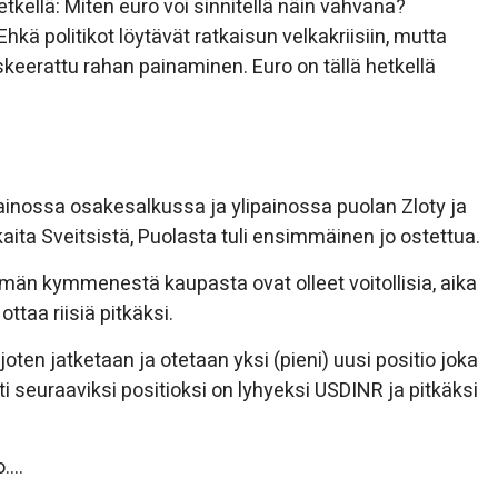
hetkellä: Miten euro voi sinnitellä näin vahvana?
kä politikot löytävät ratkaisun velkakriisiin, mutta
askeerattu rahan painaminen. Euro on tällä hetkellä
painossa osakesalkussa ja ylipainossa puolan Zloty ja
aita Sveitsistä, Puolasta tuli ensimmäinen jo ostettua.
emän kymmenestä kaupasta ovat olleet voitollisia, aika
ottaa riisiä pitkäksi.
oten jatketaan ja otetaan yksi (pieni) uusi positio joka
tti seuraaviksi positioksi on lyhyeksi USDINR ja pitkäksi
o….