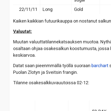
sugar
22/11/11
Long
Gold
Kaiken kaikkian futuurikauppa on nostanut salku
Valuutat:
Muutan valuuttatilannekatsauksen muotoa. Nythän 
osaltaan ohjaa osakesalkun koostumusta, jossa k
keskiarvoa.
Datat saan pieenmmällä työllä suoraan
barchart
s
Puolan Zlotyn ja Sveitsin frangin.
Tilanne osakesalkkuvauutoissa 02-12: