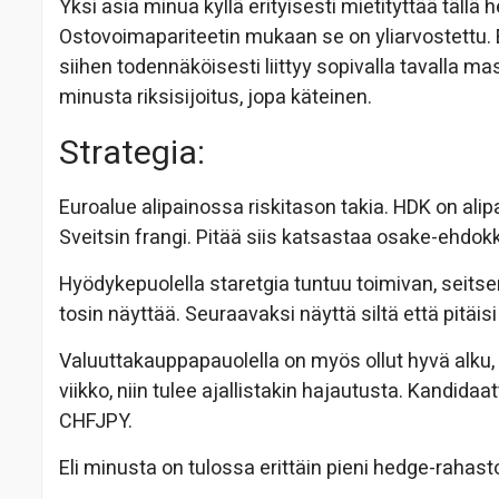
Yksi asia minua kyllä erityisesti mietityttää tällä 
Ostovoimapariteetin mukaan se on yliarvostettu. Eh
siihen todennäköisesti liittyy sopivalla tavalla m
minusta riksisijoitus, jopa käteinen.
Strategia:
Euroalue alipainossa riskitason takia. HDK on ali
Sveitsin frangi. Pitää siis katsastaa osake-ehdokk
Hyödykepuolella staretgia tuntuu toimivan, seits
tosin näyttää. Seuraavaksi näyttä siltä että pitäisi 
Valuuttakauppapauolella on myös ollut hyvä alku, j
viikko, niin tulee ajallistakin hajautusta. Kandidaa
CHFJPY.
Eli minusta on tulossa erittäin pieni hedge-rahast