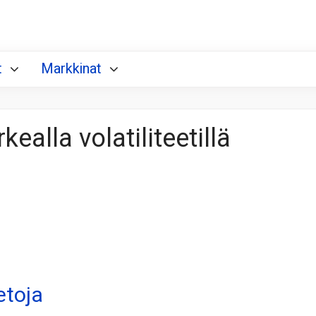
t
Markkinat
alla volatiliteetillä
etoja