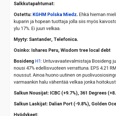
Salkkutapahtumat:
Ostettu:
KGHM Polska Miedz
.
Ehkä hieman mieli
kuparin ja hopean tuottaja jolla siis myös kaivost
ylu 17%. Ei juuri velkaa.
Myyty: Santander, Telefonica.
Osinko: Ishares Peru, Wisdom tree local debt
Bosideng
H1
: Untuvavaatevalmistaja Bosideng ju
nousi 47% edellisvuoteen verrattuna. EPS 4.21 RM
noussut. Ainoa huono uutinen on puolivuosiosing
varmaankin halu vähentää velkaa jonka hoitokust
Salkun Nousijat: ICBC (+9.7%), 361 Degrees (+8
Salkun Laskijat: Dalian Port (-9.8%), Golden Oc
Hyödykeet: