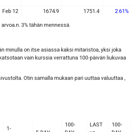
Feb 12
1674.9
1751.4
2.61%
n arvoa.n. 3% tähän mennessä.
minulla on itse asiassa kaksi mitaristoa, yksi joka
atsotaan vain kurssia verrattuna 100-päivän liukuvaa
ivustolta. Otin samalla mukaan pari uuttaa valuuttaa ,
100-
LAST
100-
1-