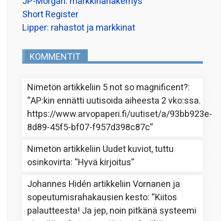
JP-Morgan: markkinanäkemys
Short Register
Lipper: rahastot ja markkinat
KOMMENTIT
Nimetön
artikkeliin
5 not so magnificent?
:
“
AP:kin ennätti uutisoida aiheesta 2 vko:ssa.
https://www.arvopaperi.fi/uutiset/a/93bb923e-
8d89-45f5-bf07-f957d398c87c
”
Nimetön
artikkeliin
Uudet kuviot, tuttu
osinkovirta
: “
Hyvä kirjoitus
”
Johannes Hidén
artikkeliin
Vornanen ja
sopeutumisrahakausien kesto
: “
Kiitos
palautteesta! Ja jep, noin pitkänä systeemi