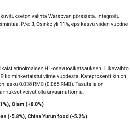
kuvitukseton valinta Warsovan pörssistä. Integroitu
oimintaa. P/e: 3, Osinko yli 11%, eps kasvu viiden vuodne
lkaisi erinoimaisen H1-osavuosikatsauksen. Liikevaihto
B kolminkertaistui viime vuodesta. Kateprosenttikin on
on lasku 0.038 RMB (0.065 RMB). Tasutalla on
annukset voivat olla arvaamattomia.
.1%), Olam (+8.0%)
ean (-5.8%), China Yurun food (-5.2%)