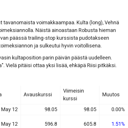
llut tavanomaista voimakkaampaa. Kulta (long), Vehnä
op toimeksiannolla. Näistä ainoastaan Robusta hieman
karvan päässä trailing-stop kurssista pudotakseen
-toimeksiannon ja sulkeutui hyvin voitollisena.
a avasin kultaposition parin päivän päästä uudelleen.
Vielä pitäisi ottaa yksi lisää, ehkäpä Riisi pitkäksi.
Viimeisin
a
Avauskurssi
Muutos
kurssi
May 12
98.05
98.05
0.00%
May 12
596.8
605.8
1.51%