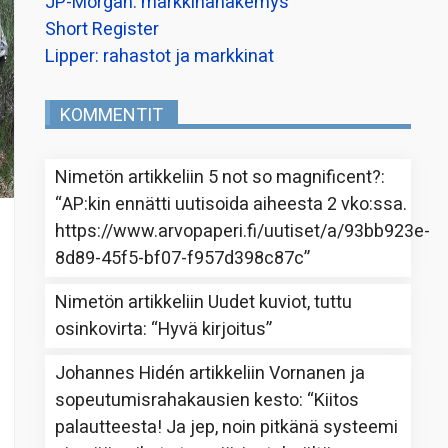
JP-Morgan: markkinanäkemys
Short Register
Lipper: rahastot ja markkinat
KOMMENTIT
Nimetön
artikkeliin
5 not so magnificent?
:
“
AP:kin ennätti uutisoida aiheesta 2 vko:ssa.
https://www.arvopaperi.fi/uutiset/a/93bb923e-
8d89-45f5-bf07-f957d398c87c
”
Nimetön
artikkeliin
Uudet kuviot, tuttu
osinkovirta
: “
Hyvä kirjoitus
”
Johannes Hidén
artikkeliin
Vornanen ja
sopeutumisrahakausien kesto
: “
Kiitos
palautteesta! Ja jep, noin pitkänä systeemi