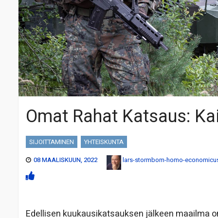
Omat Rahat Katsaus: Kai
SIJOITTAMINEN
YHTEISKUNTA
08 MAALISKUUN, 2022
lars-stormbom-homo-economicu
Edellisen kuukausikatsauksen jälkeen maailma on