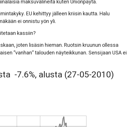
 kiinalaisia maksuvälineitä kuten Unionpaytä.
intakyky. EU kehittyy jälleen kriisin kautta. Halu
äkään ei onnistu yön yli.
itetaan kassiin?
iskaan, joten lisäsin hieman. Ruotsin kruunun ollessa
inaisen ”vanhan” talouden näyteikkunan. Sensijaan USA ei
ta -7.6%, alusta (27-05-2010)