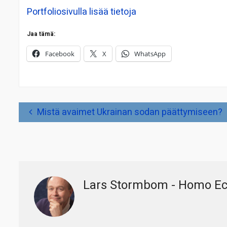
Portfoliosivulla lisää tietoja
Jaa tämä:
Facebook
X
WhatsApp
Artikkelien
Mistä avaimet Ukrainan sodan päättymiseen?
selaus
Lars Stormbom - Homo E