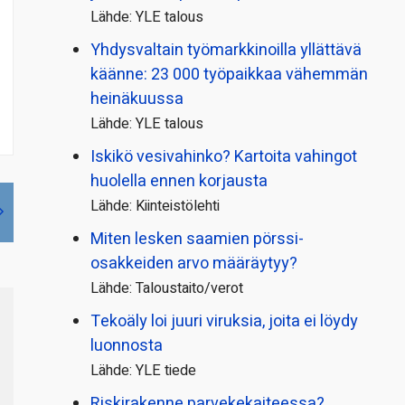
Lähde: YLE talous
Yhdysvaltain työmarkkinoilla yllättävä
käänne: 23 000 työpaikkaa vähemmän
heinäkuussa
Lähde: YLE talous
Iskikö vesivahinko? Kartoita vahingot
huolella ennen korjausta
Lähde: Kiinteistölehti
Miten lesken saamien pörssi­
osakkeiden arvo määräytyy?
Lähde: Taloustaito/verot
Tekoäly loi juuri viruksia, joita ei löydy
luonnosta
Lähde: YLE tiede
Riskirakenne parvekekaiteessa?