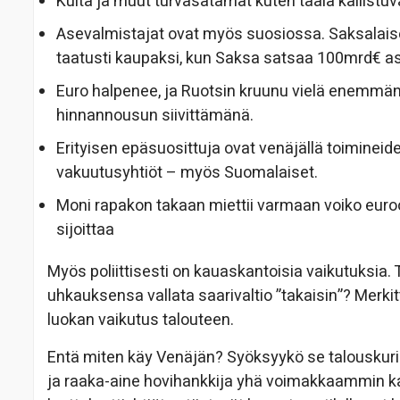
Kulta ja muut turvasatamat kuten taala kallistuv
Asevalmistajat ovat myös suosiossa. Saksalais
taatusti kaupaksi, kun Saksa satsaa 100mrd€ a
Euro halpenee, ja Ruotsin kruunu vielä enemmän
hinnannousun siivittämänä.
Erityisen epäsuosittuja ovat venäjällä toimineide
vakuutusyhtiöt – myös Suomalaiset.
Moni rapakon takaan miettii varmaan voiko euro
sijoittaa
Myös poliittisesti on kauaskantoisia vaikutuksia.
uhkauksensa vallata saarivaltio ”takaisin”? Merkitt
luokan vaikutus talouteen.
Entä miten käy Venäjän? Syöksyykö se talouskuri
ja raaka-aine hovihankkija yhä voimakkaammin 