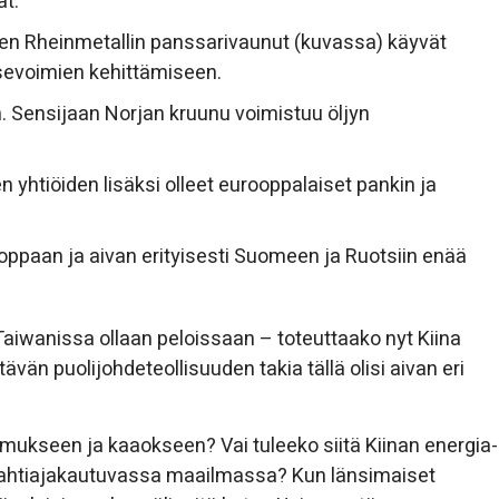
at.
en Rheinmetallin panssarivaunut (kuvassa) käyvät
sevoimien kehittämiseen.
. Sensijaan Norjan kruunu voimistuu öljyn
n yhtiöiden lisäksi olleet eurooppalaiset pankin ja
oppaan ja aivan erityisesti Suomeen ja Ruotsiin enää
 Taiwanissa ollaan peloissaan – toteuttaako nyt Kiina
ävän puolijohdeteollisuuden takia tällä olisi aivan eri
mukseen ja kaaokseen? Vai tuleeko siitä Kiinan energia-
kahtiajakautuvassa maailmassa? Kun länsimaiset