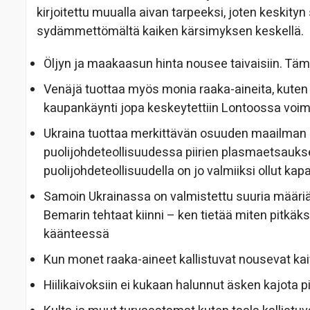
kirjoitettu muualla aivan tarpeeksi, joten keskity
sydämmettömältä kaiken kärsimyksen keskellä.
Öljyn ja maakaasun hinta nousee taivaisiin. Tämä
Venäjä tuottaa myös monia raaka-aineita, kuten j
kaupankäynti jopa keskeytettiin Lontoossa voi
Ukraina tuottaa merkittävän osuuden maailma
puolijohdeteollisuudessa piirien plasmaetsauksee
puolijohdeteollisuudella on jo valmiiksi ollut ka
Samoin Ukrainassa on valmistettu suuria määriä 
Bemarin tehtaat kiinni – ken tietää miten pitkäksi
käänteessä
Kun monet raaka-aineet kallistuvat nousevat kai
Hiilikaivoksiin ei kukaan halunnut äsken kajota p