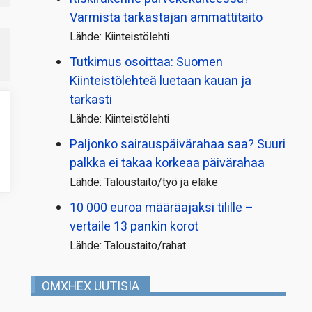
Varmista tarkastajan ammattitaito
Lähde: Kiinteistölehti
Tutkimus osoittaa: Suomen
Kiinteistölehteä luetaan kauan ja
tarkasti
Lähde: Kiinteistölehti
Paljonko sairauspäivä­rahaa saa? Suuri
palkka ei takaa korkeaa päivärahaa
Lähde: Taloustaito/työ ja eläke
10 000 euroa määräajaksi tilille –
vertaile 13 pankin korot
Lähde: Taloustaito/rahat
OMXHEX UUTISIA