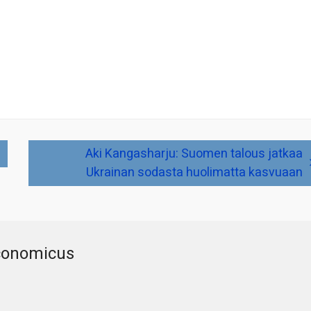
Aki Kangasharju: Suomen talous jatkaa
Ukrainan sodasta huolimatta kasvuaan
conomicus