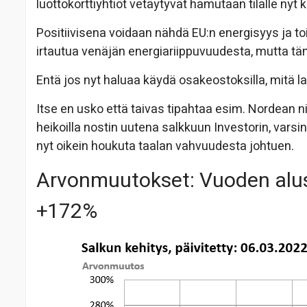
luottokorttiyhtiöt vetäytyvät hamutaan tilalle nyt
Positiivisena voidaan nähdä EU:n energisyys ja toim
irtautua venäjän energiariippuvuudesta, mutta täm
Entä jos nyt haluaa käydä osakeostoksilla, mitä la
Itse en usko että taivas tipahtaa esim. Nordean n
heikoilla nostin uutena salkkuun Investorin, vars
nyt oikein houkuta taalan vahvuudesta johtuen.
Arvonmuutokset: Vuoden alus
+172%