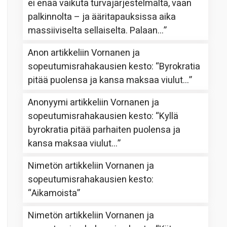
ei enää vaikuta turvajärjestelmältä, vaan
palkinnolta – ja ääritapauksissa aika
massiiviselta sellaiselta. Palaan…
”
Anon
artikkeliin
Vornanen ja
sopeutumisrahakausien kesto
: “
Byrokratia
pitää puolensa ja kansa maksaa viulut…
”
Anonyymi
artikkeliin
Vornanen ja
sopeutumisrahakausien kesto
: “
Kyllä
byrokratia pitää parhaiten puolensa ja
kansa maksaa viulut…
”
Nimetön
artikkeliin
Vornanen ja
sopeutumisrahakausien kesto
:
“
Aikamoista
”
Nimetön
artikkeliin
Vornanen ja