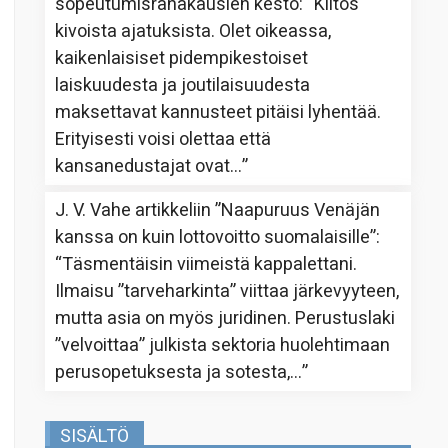
sopeutumisrahakausien kesto
: “
Kiitos
kivoista ajatuksista. Olet oikeassa,
kaikenlaisiset pidempikestoiset
laiskuudesta ja joutilaisuudesta
maksettavat kannusteet pitäisi lyhentää.
Erityisesti voisi olettaa että
kansanedustajat ovat…
”
J. V. Vahe
artikkeliin
”Naapuruus Venäjän
kanssa on kuin lottovoitto suomalaisille”
:
“
Täsmentäisin viimeistä kappalettani.
Ilmaisu ”tarveharkinta” viittaa järkevyyteen,
mutta asia on myös juridinen. Perustuslaki
”velvoittaa” julkista sektoria huolehtimaan
perusopetuksesta ja sotesta,…
”
SISÄLTÖ