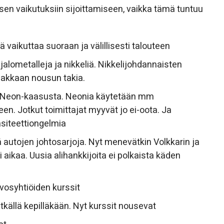
n sen vaikutuksiin sijoittamiseen, vaikka tämä tuntuu
 vaikuttaa suoraan ja välillisesti talouteen
alometalleja ja nikkeliä. Nikkelijohdannaisten
makkaan nousun takia.
n Neon-kaasusta. Neonia käytetään mm
n. Jotkut toimittajat myyvät jo ei-oota. Ja
pasiteettiongelmia
autojen johtosarjoja. Nyt menevätkin Volkkarin ja
 aikaa. Uusia alihankkijoita ei polkaista käden
vosyhtiöiden kurssit
itkällä kepilläkään. Nyt kurssit nousevat