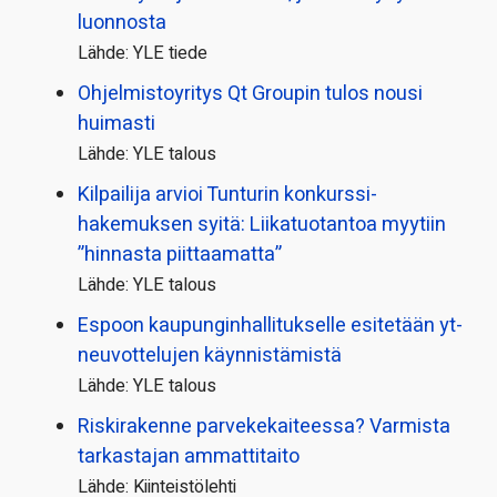
luonnosta
Lähde: YLE tiede
Ohjelmistoyritys Qt Groupin tulos nousi
huimasti
Lähde: YLE talous
Kilpailija arvioi Tunturin konkurssi­
hakemuksen syitä: Liikatuotantoa myytiin
”hinnasta piittaamatta”
Lähde: YLE talous
Espoon kaupungin­hallitukselle esitetään yt-
neuvottelujen käynnistämistä
Lähde: YLE talous
Riskirakenne parvekekaiteessa? Varmista
tarkastajan ammattitaito
Lähde: Kiinteistölehti