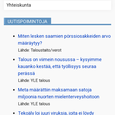
Yhteiskunta
UUTISPOIMINTOJA
Miten lesken saamien pörssi­osakkeiden arvo
määräytyy?
Lähde: Taloustaito/verot
Talous on viimein nousussa – kysyimme
kauanko kestää, että työllisyys seuraa
perässä
Lähde: YLE talous
Meta määrättiin maksamaan satoja
miljoonia nuorten mielenterveyshoitoon
Lähde: YLE talous
Tekoäly loi juuri viruksia, joita ei löydy