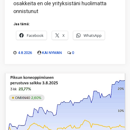
osakkeita en ole yrityksistäni huolimatta
onnistunut
Jaa tämä:
Facebook
X
WhatsApp
4.8.2026
KAI NYMAN
0