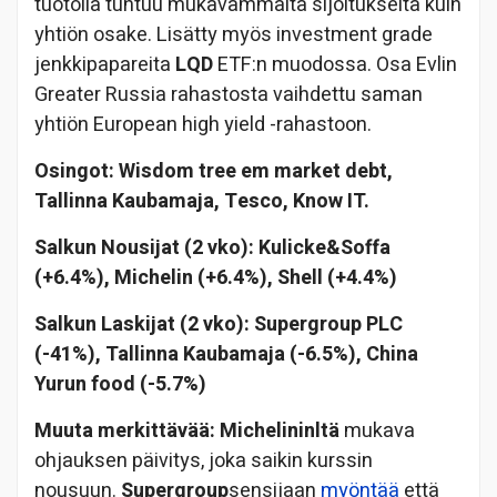
tuotolla tuntuu mukavammalta sijoitukselta kuin
yhtiön osake. Lisätty myös investment grade
jenkkipapareita
LQD
ETF:n muodossa. Osa Evlin
Greater Russia rahastosta vaihdettu saman
yhtiön European high yield -rahastoon.
Osingot: Wisdom tree em market debt,
Tallinna Kaubamaja, Tesco, Know IT.
Salkun Nousijat (2 vko): Kulicke&Soffa
(+6.4%), Michelin (+6.4%), Shell (+4.4%)
Salkun Laskijat (2 vko): Supergroup PLC
(-41%), Tallinna Kaubamaja (-6.5%), China
Yurun food (-5.7%)
Muuta merkittävää: Michelininltä​
mukava
ohjauksen päivitys, joka saikin kurssin
nousuun.
Supergroup
sensijaan
myöntää
että