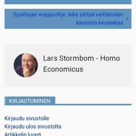
selaus
Sijoittajan wappuohje: Aika siirtyä viettämään
kaunista kesäaikaa
Lars Stormbom - Homo
Economicus
KIRJAUTUMINEN
Kirjaudu sivustolle
Kirjaudu ulos sivustolta
Artikkelin luonti