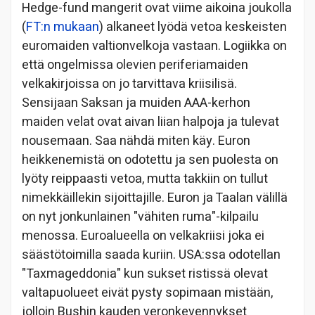
Hedge-fund mangerit ovat viime aikoina joukolla
(
FT:n mukaan
) alkaneet lyödä vetoa keskeisten
euromaiden valtionvelkoja vastaan. Logiikka on
että ongelmissa olevien periferiamaiden
velkakirjoissa on jo tarvittava kriisilisä.
Sensijaan Saksan ja muiden AAA-kerhon
maiden velat ovat aivan liian halpoja ja tulevat
nousemaan. Saa nähdä miten käy. Euron
heikkenemistä on odotettu ja sen puolesta on
lyöty reippaasti vetoa, mutta takkiin on tullut
nimekkäillekin sijoittajille. Euron ja Taalan välillä
on nyt jonkunlainen "vähiten ruma"-kilpailu
menossa. Euroalueella on velkakriisi joka ei
säästötoimilla saada kuriin. USA:ssa odotellan
"Taxmageddonia" kun sukset ristissä olevat
valtapuolueet eivät pysty sopimaan mistään,
jolloin Bushin kauden veronkevennykset