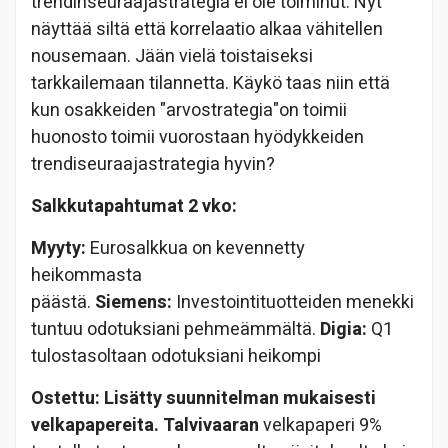
trendinseuraajastrategia ei ole toiminut. Nyt
näyttää siltä että korrelaatio alkaa vähitellen
nousemaan. Jään vielä toistaiseksi
tarkkailemaan tilannetta. Käykö taas niin että
kun osakkeiden "arvostrategia"on toimii
huonosto toimii vuorostaan hyödykkeiden
trendiseuraajastrategia hyvin?
Salkkutapahtumat 2 vko:
Myyty:
Eurosalkkua on kevennetty
heikommasta
päästä.
Siemens:
Investointituotteiden menekki
tuntuu odotuksiani pehmeämmältä.
Digia:
Q1
tulostasoltaan odotuksiani heikompi
Ostettu: Lisätty suunnitelman mukaisesti
velkapapereita.
Talvivaaran
velkapaperi 9%