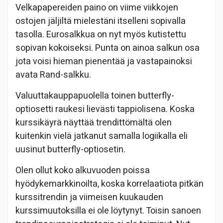
Velkapapereiden paino on viime viikkojen
ostojen jäljiltä mielestäni itselleni sopivalla
tasolla. Eurosalkkua on nyt myös kutistettu
sopivan kokoiseksi. Punta on ainoa salkun osa
jota voisi hieman pienentää ja vastapainoksi
avata Rand-salkku.
Valuuttakauppapuolella toinen butterfly-
optiosetti raukesi lievästi tappiolisena. Koska
kurssikäyrä näyttää trendittömältä olen
kuitenkin vielä jatkanut samalla logiikalla eli
uusinut butterfly-optiosetin.
Olen ollut koko alkuvuoden poissa
hyödykemarkkinoilta, koska korrelaatiota pitkän
kurssitrendin ja viimeisen kuukauden
kurssimuutoksilla ei ole löytynyt. Toisin sanoen