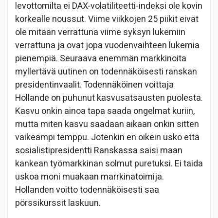
levottomilta ei DAX-volatiliteetti-indeksi ole kovin
korkealle noussut. Viime viikkojen 25 piikit eivät
ole mitään verrattuna viime syksyn lukemiin
verrattuna ja ovat jopa vuodenvaihteen lukemia
pienempiä. Seuraava enemmän markkinoita
myllertävä uutinen on todennäköisesti ranskan
presidentinvaalit. Todennäköinen voittaja
Hollande on puhunut kasvusatsausten puolesta.
Kasvu onkin ainoa tapa saada ongelmat kuriin,
mutta miten kasvu saadaan aikaan onkin sitten
vaikeampi temppu. Jotenkin en oikein usko että
sosialistipresidentti Ranskassa saisi maan
kankean työmarkkinan solmut puretuksi. Ei taida
uskoa moni muakaan marrkinatoimija.
Hollanden voitto todennäköisesti saa
pörssikurssit laskuun.