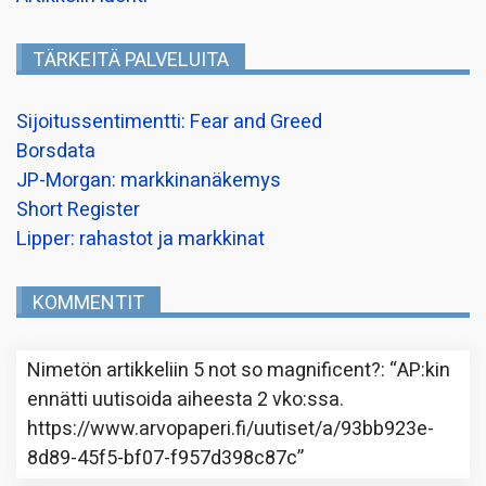
TÄRKEITÄ PALVELUITA
Sijoitussentimentti: Fear and Greed
Borsdata
JP-Morgan: markkinanäkemys
Short Register
Lipper: rahastot ja markkinat
KOMMENTIT
Nimetön
artikkeliin
5 not so magnificent?
: “
AP:kin
ennätti uutisoida aiheesta 2 vko:ssa.
https://www.arvopaperi.fi/uutiset/a/93bb923e-
8d89-45f5-bf07-f957d398c87c
”