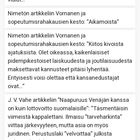
Nimetön
artikkeliin
Vornanen ja
sopeutumisrahakausien kesto
: “
Aikamoista
”
Nimetön
artikkeliin
Vornanen ja
sopeutumisrahakausien kesto
: “
Kiitos kivoista
ajatuksista. Olet oikeassa, kaikenlaisiset
pidempikestoiset laiskuudesta ja joutilaisuudesta
maksettavat kannusteet pitäisi lyhentää.
Erityisesti voisi olettaa että kansanedustajat
ovat…
”
J. V. Vahe
artikkeliin
”Naapuruus Venäjän kanssa
on kuin lottovoitto suomalaisille”
: “
Täsmentäisin
viimeistä kappalettani. Ilmaisu ”tarveharkinta”
viittaa järkevyyteen, mutta asia on myös
juridinen. Perustuslaki ”velvoittaa” julkista