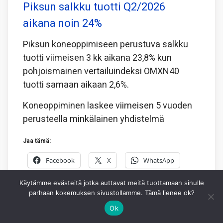
Piksun salkku tuotti Q2/2026
aikana noin 24%
Piksun koneoppimiseen perustuva salkku
tuotti viimeisen 3 kk aikana 23,8% kun
pohjoismainen vertailuindeksi OMXN40
tuotti samaan aikaan 2,6%.
Koneoppiminen laskee viimeisen 5 vuoden
perusteella minkälainen yhdistelmä
Jaa tämä:
Facebook
X
WhatsApp
Käytämme evästeitä jotka auttavat meitä tuottamaan sinulle
3.8.2026
PIKSU TOIMITUS
0
parhaan kokemuksen sivustollamme. Tämä lienee ok?
Ok