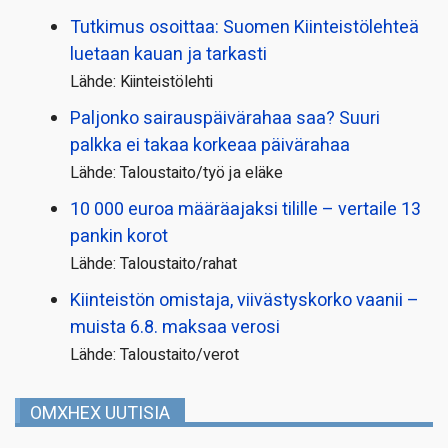
Tutkimus osoittaa: Suomen Kiinteistölehteä
luetaan kauan ja tarkasti
Lähde: Kiinteistölehti
Paljonko sairauspäivä­rahaa saa? Suuri
palkka ei takaa korkeaa päivärahaa
Lähde: Taloustaito/työ ja eläke
10 000 euroa määräajaksi tilille – vertaile 13
pankin korot
Lähde: Taloustaito/rahat
Kiinteistön omistaja, viivästyskorko vaanii –
muista 6.8. maksaa verosi
Lähde: Taloustaito/verot
OMXHEX UUTISIA