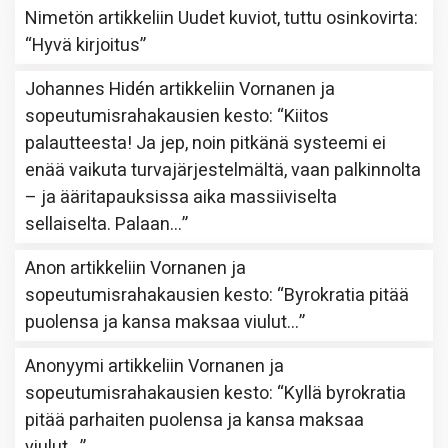
Nimetön
artikkeliin
Uudet kuviot, tuttu osinkovirta
:
“
Hyvä kirjoitus
”
Johannes Hidén
artikkeliin
Vornanen ja
sopeutumisrahakausien kesto
: “
Kiitos
palautteesta! Ja jep, noin pitkänä systeemi ei
enää vaikuta turvajärjestelmältä, vaan palkinnolta
– ja ääritapauksissa aika massiiviselta
sellaiselta. Palaan…
”
Anon
artikkeliin
Vornanen ja
sopeutumisrahakausien kesto
: “
Byrokratia pitää
puolensa ja kansa maksaa viulut…
”
Anonyymi
artikkeliin
Vornanen ja
sopeutumisrahakausien kesto
: “
Kyllä byrokratia
pitää parhaiten puolensa ja kansa maksaa
viulut…
”