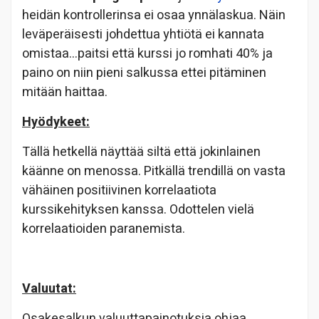
heidän kontrollerinsa ei osaa ynnälaskua. Näin
leväperäisesti johdettua yhtiötä ei kannata
omistaa…paitsi että kurssi jo romhati 40% ja
paino on niin pieni salkussa ettei pitäminen
mitään haittaa.
Hyödykeet:
Tällä hetkellä näyttää siltä että jokinlainen
käänne on menossa. Pitkällä trendillä on vasta
vähäinen positiivinen korrelaatiota
kurssikehityksen kanssa. Odottelen vielä
korrelaatioiden paranemista.
Valuutat:
Osakesalkun valuuttapainotuksia ohjaa