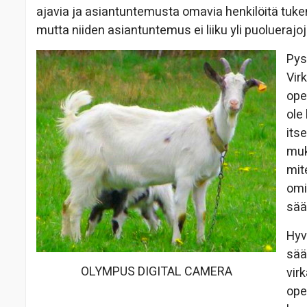
ajavia ja asiantuntemusta omavia henkilöitä tuken
mutta niiden asiantuntemus ei liiku yli puolueraj
Pys
Vir
ope
ole
its
muk
mit
omi
sää
Hyv
sää
OLYMPUS DIGITAL CAMERA
vir
ope