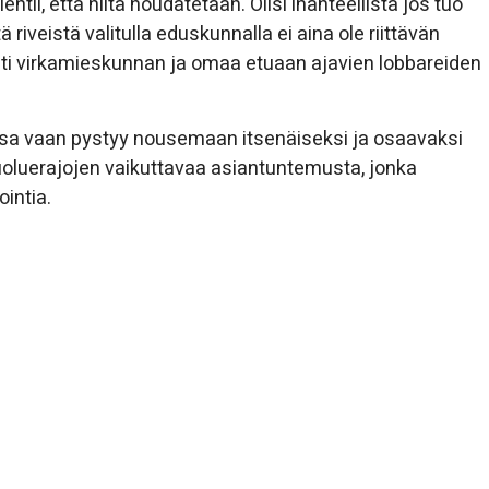
ehtii, että niitä noudatetaan. Olisi ihanteellista jos tuo
riveistä valitulla eduskunnalla ei aina ole riittävän
osti virkamieskunnan ja omaa etuaan ajavien lobbareiden
ssa vaan pystyy nousemaan itsenäiseksi ja osaavaksi
 puoluerajojen vaikuttavaa asiantuntemusta, jonka
intia.