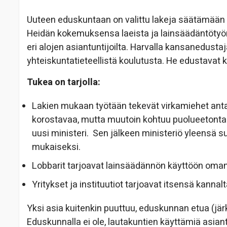
Uuteen eduskuntaan on valittu lakeja säätämään 
Heidän kokemuksensa laeista ja lainsäädäntötyön 
eri alojen asiantuntijoilta. Harvalla kansanedustaja
yhteiskuntatieteellistä koulutusta. He edustavat 
Tukea on tarjolla:
Lakien mukaan työtään tekevät virkamiehet antav
korostavaa, mutta muutoin kohtuu puolueetonta 
uusi ministeri. Sen jälkeen ministeriö yleensä s
mukaiseksi.
Lobbarit tarjoavat lainsäädännön käyttöön oman
Yritykset ja instituutiot tarjoavat itsensä kanna
Yksi asia kuitenkin puuttuu, eduskunnan etua (j
Eduskunnalla ei ole, lautakuntien käyttämiä asia