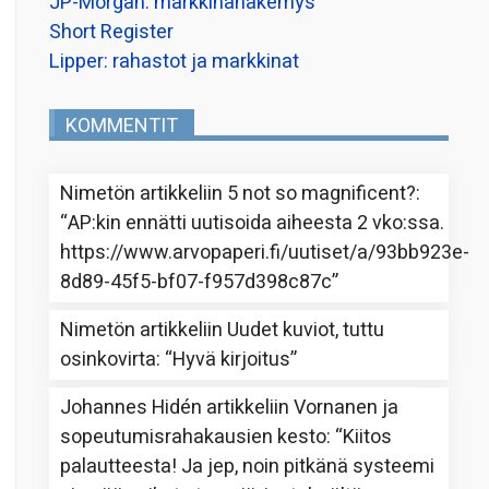
JP-Morgan: markkinanäkemys
Short Register
Lipper: rahastot ja markkinat
KOMMENTIT
Nimetön
artikkeliin
5 not so magnificent?
:
“
AP:kin ennätti uutisoida aiheesta 2 vko:ssa.
https://www.arvopaperi.fi/uutiset/a/93bb923e-
8d89-45f5-bf07-f957d398c87c
”
Nimetön
artikkeliin
Uudet kuviot, tuttu
osinkovirta
: “
Hyvä kirjoitus
”
Johannes Hidén
artikkeliin
Vornanen ja
sopeutumisrahakausien kesto
: “
Kiitos
palautteesta! Ja jep, noin pitkänä systeemi