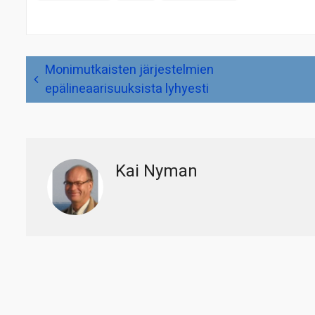
Artikkelien
Monimutkaisten järjestelmien
selaus
epälineaarisuuksista lyhyesti
Kai Nyman