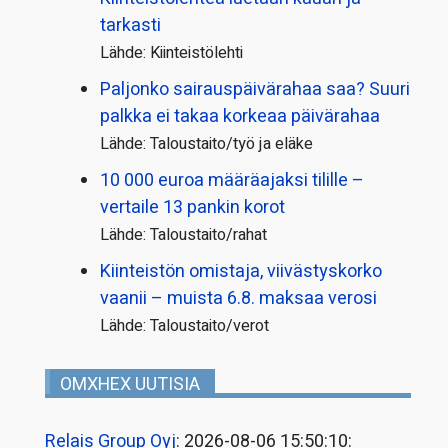
tarkasti
Lähde: Kiinteistölehti
Paljonko sairauspäivä­rahaa saa? Suuri
palkka ei takaa korkeaa päivärahaa
Lähde: Taloustaito/työ ja eläke
10 000 euroa määräajaksi tilille –
vertaile 13 pankin korot
Lähde: Taloustaito/rahat
Kiinteistön omistaja, viivästyskorko
vaanii – muista 6.8. maksaa verosi
Lähde: Taloustaito/verot
OMXHEX UUTISIA
Relais Group Oyj
: 2026-08-06 15:50:10: