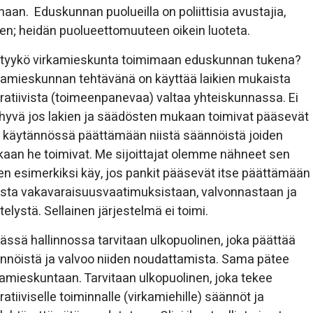
aan. Eduskunnan puolueilla on poliittisia avustajia,
ojen; heidän puolueettomuuteen oikein luoteta.
tyykö virkamieskunta toimimaan eduskunnan tukena?
kamieskunnan tehtävänä on käyttää laikien mukaista
ratiivista (toimeenpanevaa) valtaa yhteiskunnassa. Ei
 hyvä jos lakien ja säädösten mukaan toimivat pääsevät
e käytännössä päättämään niistä säännöistä joiden
aan he toimivat. Me sijoittajat olemme nähneet sen
en esimerkiksi käy, jos pankit pääsevät itse päättämään
sta vakavaraisuusvaatimuksistaan, valvonnastaan ja
telystä. Sellainen järjestelmä ei toimi.
ässä hallinnossa tarvitaan ulkopuolinen, joka päättää
nnöistä ja valvoo niiden noudattamista. Sama pätee
kamieskuntaan. Tarvitaan ulkopuolinen, joka tekee
ratiiviselle toiminnalle (virkamiehille) säännöt ja