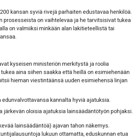
200 kansan syviä rivejä parhaiten edustavaa henkilöä.
prosesseista on vaihtelevaa ja he tarvitsisivat tukea
lla on valmiiksi minkään alan lakitieteellistä tai
kansaa.
at kyseisen ministeriön merkitystä ja roolia
tukea aina siihen saakka että heillä on esimiehenään
uitsii hieman viestintäänsä uuden esimiehensä linjan
 edunvalvottavansa kannalta hyviä ajatuksia.
lta järkevän oloisia ajatuksia lainsäädäntötyön pohjaksi.
ärkevää lainsäädäntöä) ajavan tahon näkemys.
ntuntijalausuntoja lukuun ottamatta, eduskunnan etua