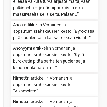
ei enää vaikuta turvajärjestelmältä, vaan
palkinnolta – ja ääritapauksissa aika
massiiviselta sellaiselta. Palaan…
”
Anon
artikkeliin
Vornanen ja
sopeutumisrahakausien kesto
: “
Byrokratia
pitää puolensa ja kansa maksaa viulut…
”
Anonyymi
artikkeliin
Vornanen ja
sopeutumisrahakausien kesto
: “
Kyllä
byrokratia pitää parhaiten puolensa ja
kansa maksaa viulut…
”
Nimetön
artikkeliin
Vornanen ja
sopeutumisrahakausien kesto
:
“
Aikamoista
”
Nimetön
artikkeliin
Vornanen ja