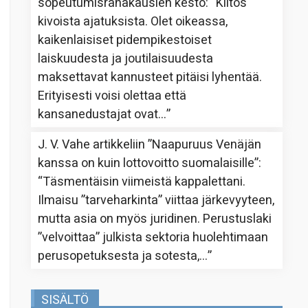
sopeutumisrahakausien kesto
: “
Kiitos
kivoista ajatuksista. Olet oikeassa,
kaikenlaisiset pidempikestoiset
laiskuudesta ja joutilaisuudesta
maksettavat kannusteet pitäisi lyhentää.
Erityisesti voisi olettaa että
kansanedustajat ovat…
”
J. V. Vahe
artikkeliin
”Naapuruus Venäjän
kanssa on kuin lottovoitto suomalaisille”
:
“
Täsmentäisin viimeistä kappalettani.
Ilmaisu ”tarveharkinta” viittaa järkevyyteen,
mutta asia on myös juridinen. Perustuslaki
”velvoittaa” julkista sektoria huolehtimaan
perusopetuksesta ja sotesta,…
”
SISÄLTÖ