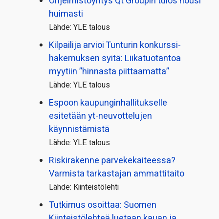
Ohjelmistoyritys Qt Groupin tulos nousi
huimasti
Lähde: YLE talous
Kilpailija arvioi Tunturin konkurssi­
hakemuksen syitä: Liikatuotantoa
myytiin ”hinnasta piittaamatta”
Lähde: YLE talous
Espoon kaupungin­hallitukselle
esitetään yt-neuvottelujen
käynnistämistä
Lähde: YLE talous
Riskirakenne parvekekaiteessa?
Varmista tarkastajan ammattitaito
Lähde: Kiinteistölehti
Tutkimus osoittaa: Suomen
Kiinteistölehteä luetaan kauan ja