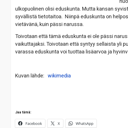
huol
ulkopuolinen olisi eduskunta. Mutta kansan syvistä 
syvällistä tietotaitoa. Niinpä eduskunta on help
vietävänä, kuin pässi narussa.
Toivotaan että tämä eduskunta ei ole pässi naru
vaikuttajaksi. Toivotaan että syntyy sellaista yli
varassa eduskunta voi tuottaa lisäarvoa ja hyvinvo
Kuvan lähde:
wikimedia
Jaa tämä:
Facebook
X
WhatsApp