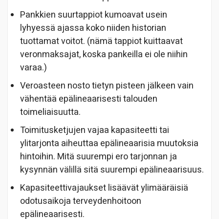
Pankkien suurtappiot kumoavat usein
lyhyessä ajassa koko niiden historian
tuottamat voitot. (nämä tappiot kuittaavat
veronmaksajat, koska pankeilla ei ole niihin
varaa.)
Veroasteen nosto tietyn pisteen jälkeen vain
vähentää epälineaarisesti talouden
toimeliaisuutta.
Toimitusketjujen vajaa kapasiteetti tai
ylitarjonta aiheuttaa epälineaarisia muutoksia
hintoihin. Mitä suurempi ero tarjonnan ja
kysynnän välillä sitä suurempi epälineaarisuus.
Kapasiteettivajaukset lisäävät ylimääräisiä
odotusaikoja terveydenhoitoon
epälineaarisesti.