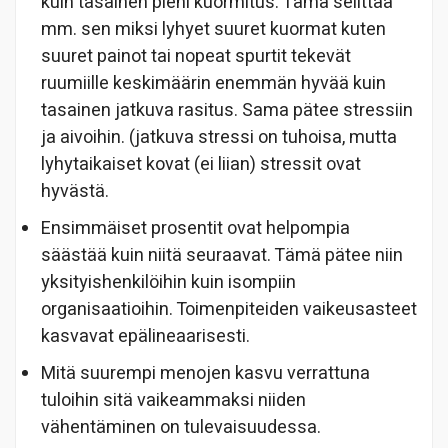
kuin tasainen pieni kuormitus. Tämä selittää
mm. sen miksi lyhyet suuret kuormat kuten
suuret painot tai nopeat spurtit tekevät
ruumiille keskimäärin enemmän hyvää kuin
tasainen jatkuva rasitus. Sama pätee stressiin
ja aivoihin. (jatkuva stressi on tuhoisa, mutta
lyhytaikaiset kovat (ei liian) stressit ovat
hyvästä.
Ensimmäiset prosentit ovat helpompia
säästää kuin niitä seuraavat. Tämä pätee niin
yksityishenkilöihin kuin isompiin
organisaatioihin. Toimenpiteiden vaikeusasteet
kasvavat epälineaarisesti.
Mitä suurempi menojen kasvu verrattuna
tuloihin sitä vaikeammaksi niiden
vähentäminen on tulevaisuudessa.