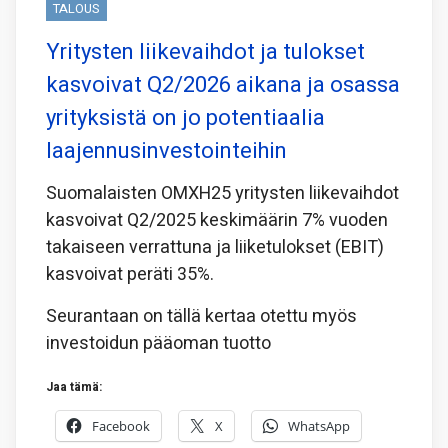
TALOUS
Yritysten liikevaihdot ja tulokset
kasvoivat Q2/2026 aikana ja osassa
yrityksistä on jo potentiaalia
laajennusinvestointeihin
Suomalaisten OMXH25 yritysten liikevaihdot
kasvoivat Q2/2025 keskimäärin 7% vuoden
takaiseen verrattuna ja liiketulokset (EBIT)
kasvoivat peräti 35%.
Seurantaan on tällä kertaa otettu myös
investoidun pääoman tuotto
Jaa tämä:
Facebook
X
WhatsApp