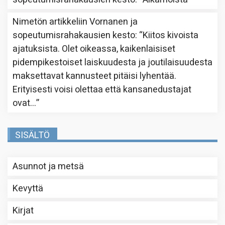
Nimetön
artikkeliin
Vornanen ja
sopeutumisrahakausien kesto
: “
Kiitos kivoista
ajatuksista. Olet oikeassa, kaikenlaisiset
pidempikestoiset laiskuudesta ja joutilaisuudesta
maksettavat kannusteet pitäisi lyhentää.
Erityisesti voisi olettaa että kansanedustajat
ovat…
”
SISÄLTÖ
Asunnot ja metsä
Kevyttä
Kirjat