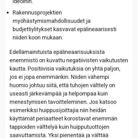
ideoihin.
Rakennusprojektien
myöhästymismahdollisuudet ja
budjettiylitykset kasvavat epälineaarisesti
niiden koon mukaan.
Edellämainituista epälineaarisuuksista
enemmistö on kuvattu negatiivisten vaikutusten
kautta. Positiivisia vaikutuksia on yhtä paljon,
jos ei jopa enemmänkin. Niiden vähempi
huomio johtuu siitä, että tuhojen välttely on
useasti järkevämpää ja helpompaa kuin
menestymisen tavoitteleminen. Jos katsoo
esimerkiksi huippusijoittajia niin heidän
käyttämät periaatteet korostavat enemmän
tappioiden välttelyä kuin huipputuottojen
saavuttamista. Yksi pienentää ja välttää