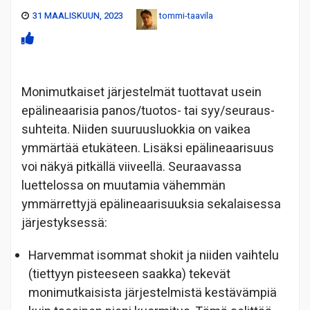
31 MAALISKUUN, 2023
tommi-taavila
Monimutkaiset järjestelmät tuottavat usein
epälineaarisia panos/tuotos- tai syy/seuraus-
suhteita. Niiden suuruusluokkia on vaikea
ymmärtää etukäteen. Lisäksi epälineaarisuus
voi näkyä pitkällä viiveellä. Seuraavassa
luettelossa on muutamia vähemmän
ymmärrettyjä epälineaarisuuksia sekalaisessa
järjestyksessä:
Harvemmat isommat shokit ja niiden vaihtelu
(tiettyyn pisteeseen saakka) tekevät
monimutkaisista järjestelmistä kestävämpiä