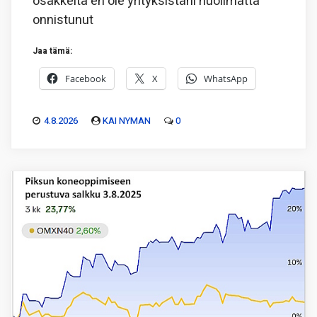
osakkeita en ole yrityksistäni huolimatta
onnistunut
Jaa tämä:
Facebook
X
WhatsApp
4.8.2026
KAI NYMAN
0