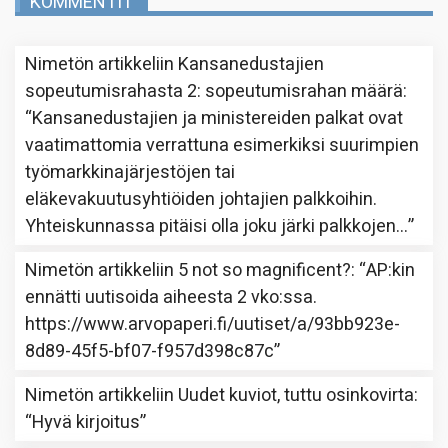
KOMMENTIT
Nimetön
artikkeliin
Kansanedustajien
sopeutumisrahasta 2: sopeutumisrahan määrä
:
“
Kansanedustajien ja ministereiden palkat ovat
vaatimattomia verrattuna esimerkiksi suurimpien
työmarkkinajärjestöjen tai
eläkevakuutusyhtiöiden johtajien palkkoihin.
Yhteiskunnassa pitäisi olla joku järki palkkojen…
”
Nimetön
artikkeliin
5 not so magnificent?
: “
AP:kin
ennätti uutisoida aiheesta 2 vko:ssa.
https://www.arvopaperi.fi/uutiset/a/93bb923e-
8d89-45f5-bf07-f957d398c87c
”
Nimetön
artikkeliin
Uudet kuviot, tuttu osinkovirta
:
“
Hyvä kirjoitus
”