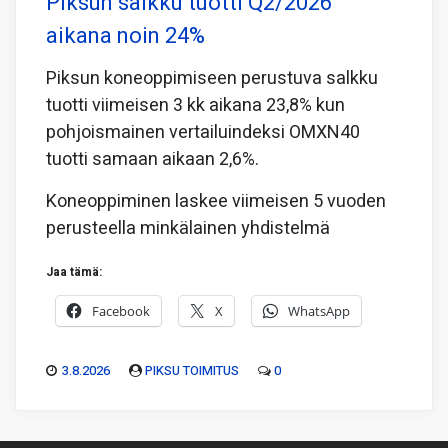
Piksun salkku tuotti Q2/2026
aikana noin 24%
Piksun koneoppimiseen perustuva salkku
tuotti viimeisen 3 kk aikana 23,8% kun
pohjoismainen vertailuindeksi OMXN40
tuotti samaan aikaan 2,6%.
Koneoppiminen laskee viimeisen 5 vuoden
perusteella minkälainen yhdistelmä
Jaa tämä:
Facebook
X
WhatsApp
3.8.2026
PIKSU TOIMITUS
0