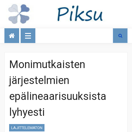
Talous
Monimutkaisten
järjestelmien
epälineaarisuuksista
lyhyesti
LAJITTELEMATON