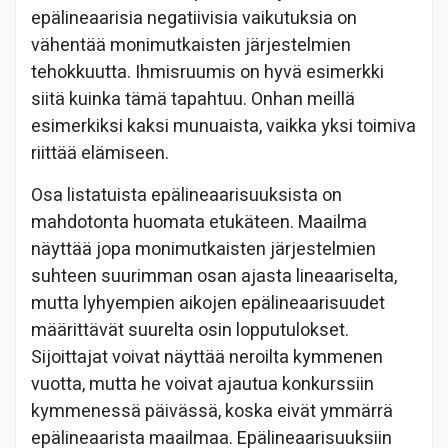
epälineaarisia negatiivisia vaikutuksia on
vähentää monimutkaisten järjestelmien
tehokkuutta. Ihmisruumis on hyvä esimerkki
siitä kuinka tämä tapahtuu. Onhan meillä
esimerkiksi kaksi munuaista, vaikka yksi toimiva
riittää elämiseen.
Osa listatuista epälineaarisuuksista on
mahdotonta huomata etukäteen. Maailma
näyttää jopa monimutkaisten järjestelmien
suhteen suurimman osan ajasta lineaariselta,
mutta lyhyempien aikojen epälineaarisuudet
määrittävät suurelta osin lopputulokset.
Sijoittajat voivat näyttää neroilta kymmenen
vuotta, mutta he voivat ajautua konkurssiin
kymmenessä päivässä, koska eivät ymmärrä
epälineaarista maailmaa. Epälineaarisuuksiin