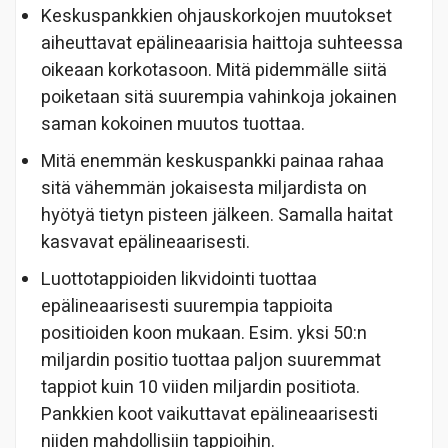
Keskuspankkien ohjauskorkojen muutokset
aiheuttavat epälineaarisia haittoja suhteessa
oikeaan korkotasoon. Mitä pidemmälle siitä
poiketaan sitä suurempia vahinkoja jokainen
saman kokoinen muutos tuottaa.
Mitä enemmän keskuspankki painaa rahaa
sitä vähemmän jokaisesta miljardista on
hyötyä tietyn pisteen jälkeen. Samalla haitat
kasvavat epälineaarisesti.
Luottotappioiden likvidointi tuottaa
epälineaarisesti suurempia tappioita
positioiden koon mukaan. Esim. yksi 50:n
miljardin positio tuottaa paljon suuremmat
tappiot kuin 10 viiden miljardin positiota.
Pankkien koot vaikuttavat epälineaarisesti
niiden mahdollisiin tappioihin.