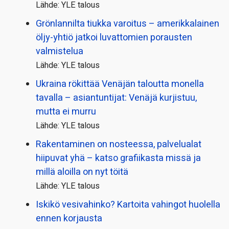
Lähde: YLE talous
Grönlannilta tiukka varoitus – amerikkalainen
öljy-yhtiö jatkoi luvattomien porausten
valmistelua
Lähde: YLE talous
Ukraina rökittää Venäjän taloutta monella
tavalla – asiantuntijat: Venäjä kurjistuu,
mutta ei murru
Lähde: YLE talous
Rakentaminen on nosteessa, palvelualat
hiipuvat yhä – katso grafiikasta missä ja
millä aloilla on nyt töitä
Lähde: YLE talous
Iskikö vesivahinko? Kartoita vahingot huolella
ennen korjausta