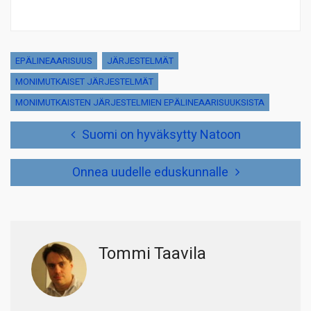
EPÄLINEAARISUUS
JÄRJESTELMÄT
MONIMUTKAISET JÄRJESTELMÄT
MONIMUTKAISTEN JÄRJESTELMIEN EPÄLINEAARISUUKSISTA
Artikkelien
Suomi on hyväksytty Natoon
selaus
Onnea uudelle eduskunnalle
Tommi Taavila