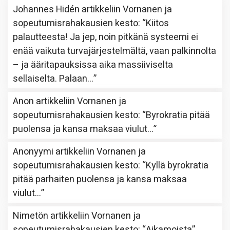
Johannes Hidén
artikkeliin
Vornanen ja
sopeutumisrahakausien kesto
: “
Kiitos
palautteesta! Ja jep, noin pitkänä systeemi ei
enää vaikuta turvajärjestelmältä, vaan palkinnolta
– ja ääritapauksissa aika massiiviselta
sellaiselta. Palaan…
”
Anon
artikkeliin
Vornanen ja
sopeutumisrahakausien kesto
: “
Byrokratia pitää
puolensa ja kansa maksaa viulut…
”
Anonyymi
artikkeliin
Vornanen ja
sopeutumisrahakausien kesto
: “
Kyllä byrokratia
pitää parhaiten puolensa ja kansa maksaa
viulut…
”
Nimetön
artikkeliin
Vornanen ja
sopeutumisrahakausien kesto
: “
Aikamoista
”