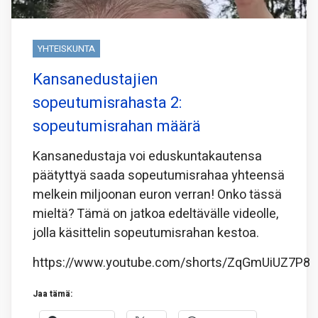
YHTEISKUNTA
Kansanedustajien
sopeutumisrahasta 2:
sopeutumisrahan määrä
Kansanedustaja voi eduskuntakautensa
päätyttyä saada sopeutumisrahaa yhteensä
melkein miljoonan euron verran! Onko tässä
mieltä? Tämä on jatkoa edeltävälle videolle,
jolla käsittelin sopeutumisrahan kestoa.
https://www.youtube.com/shorts/ZqGmUiUZ7P8
Jaa tämä: