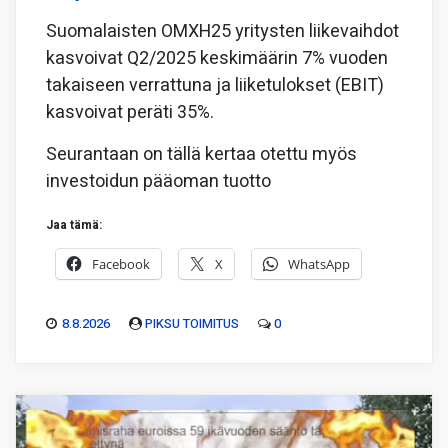
Suomalaisten OMXH25 yritysten liikevaihdot
kasvoivat Q2/2025 keskimäärin 7% vuoden
takaiseen verrattuna ja liiketulokset (EBIT)
kasvoivat peräti 35%.
Seurantaan on tällä kertaa otettu myös
investoidun pääoman tuotto
Jaa tämä:
Facebook
X
WhatsApp
8.8.2026
PIKSU TOIMITUS
0