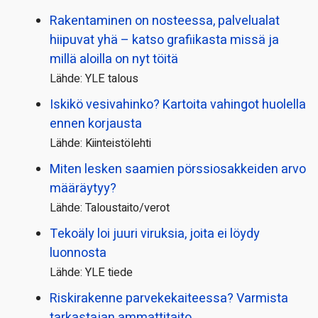
Rakentaminen on nosteessa, palvelualat
hiipuvat yhä – katso grafiikasta missä ja
millä aloilla on nyt töitä
Lähde: YLE talous
Iskikö vesivahinko? Kartoita vahingot huolella
ennen korjausta
Lähde: Kiinteistölehti
Miten lesken saamien pörssi­osakkeiden arvo
määräytyy?
Lähde: Taloustaito/verot
Tekoäly loi juuri viruksia, joita ei löydy
luonnosta
Lähde: YLE tiede
Riskirakenne parvekekaiteessa? Varmista
tarkastajan ammattitaito