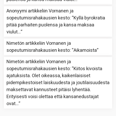
Anonyymi
artikkeliin
Vornanen ja
sopeutumisrahakausien kesto
: “
Kyllä byrokratia
pitää parhaiten puolensa ja kansa maksaa
viulut…
”
Nimetön
artikkeliin
Vornanen ja
sopeutumisrahakausien kesto
: “
Aikamoista
”
Nimetön
artikkeliin
Vornanen ja
sopeutumisrahakausien kesto
: “
Kiitos kivoista
ajatuksista. Olet oikeassa, kaikenlaisiset
pidempikestoiset laiskuudesta ja joutilaisuudesta
maksettavat kannusteet pitäisi lyhentää.
Erityisesti voisi olettaa että kansanedustajat
ovat…
”