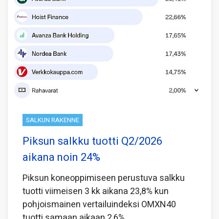
SALKUN RAKENNE
Piksun salkku tuotti Q2/2026
aikana noin 24%
Piksun koneoppimiseen perustuva salkku
tuotti viimeisen 3 kk aikana 23,8% kun
pohjoismainen vertailuindeksi OMXN40
tuotti samaan aikaan 2,6%.