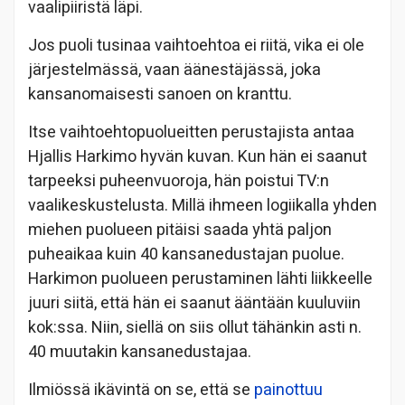
vaalipiiristä läpi.
Jos puoli tusinaa vaihtoehtoa ei riitä, vika ei ole
järjestelmässä, vaan äänestäjässä, joka
kansanomaisesti sanoen on kranttu.
Itse vaihtoehtopuolueitten perustajista antaa
Hjallis Harkimo hyvän kuvan. Kun hän ei saanut
tarpeeksi puheenvuoroja, hän poistui TV:n
vaalikeskustelusta. Millä ihmeen logiikalla yhden
miehen puolueen pitäisi saada yhtä paljon
puheaikaa kuin 40 kansanedustajan puolue.
Harkimon puolueen perustaminen lähti liikkeelle
juuri siitä, että hän ei saanut ääntään kuuluviin
kok:ssa. Niin, siellä on siis ollut tähänkin asti n.
40 muutakin kansanedustajaa.
Ilmiössä ikävintä on se, että se
painottuu