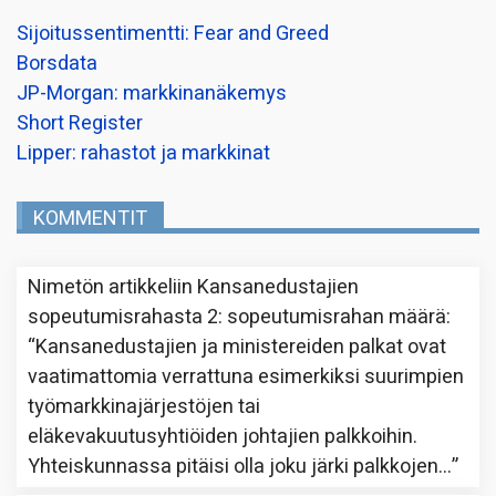
Sijoitussentimentti: Fear and Greed
Borsdata
JP-Morgan: markkinanäkemys
Short Register
Lipper: rahastot ja markkinat
KOMMENTIT
Nimetön
artikkeliin
Kansanedustajien
sopeutumisrahasta 2: sopeutumisrahan määrä
:
“
Kansanedustajien ja ministereiden palkat ovat
vaatimattomia verrattuna esimerkiksi suurimpien
työmarkkinajärjestöjen tai
eläkevakuutusyhtiöiden johtajien palkkoihin.
Yhteiskunnassa pitäisi olla joku järki palkkojen…
”