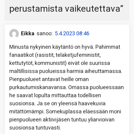
perustamista vaikeutettava
”
Eikka
sanoo:
5.4.2023 08:46
Minusta nykyinen käytäntö on hyvä. Pahimmat
fanaatikot (rasistit, telaketjufeministit,
kettutytöt, kommunistit) eivät ole suurissa
maltillisissa puolueissa harmia aiheuttamassa.
Pienpuolueet antavat heille oman
purkautumiskanavansa. Omassa puolueessaan
he saavat lopulta mittauttaa todellisen
suosionsa. Ja se on yleensä haavekuvia
mitättömämpi. Somekuplassa eläessään moni
pienpuolueen aktiivijäsen tuntuu yliarvioivan
suosionsa tuntuvasti.