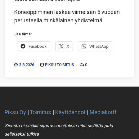
Koneoppiminen laskee viimeisen 5 vuoden
perusteella minkälainen yhdistelmä
Jaa tämä:
Facebook
X
WhatsApp
3.8.2026
PIKSU TOIMITUS
0
Piksu Oy
|
Toimitus
|
Käyttöehdot
|
Mediakortti
Sivusto ei sisällä sijoitussuosituksia eikä sisältöä pidä
sellaiseksi tulkita