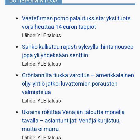
UUTISPOIMINTOJA
Vaatefirman pomo palautuksista: yksi tuote
voi aiheuttaa 14 euron tappiot
Lähde: YLE talous
Sähkö kallistuu rajusti syksyllä: hinta nousee
jopa yli yhdeksään senttiin
Lähde: YLE talous
Grönlannilta tiukka varoitus – amerikkalainen
öljy-yhtiö jatkoi luvattomien porausten
valmistelua
Lähde: YLE talous
Ukraina rökittää Venäjän taloutta monella
tavalla – asiantuntijat: Venäjä kurjistuu,
mutta ei murru
Lähde: YLE talous