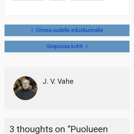
Artikkelien
Onnea uudelle eduskunnalle
selaus
Sinipunaa kohti
J. V. Vahe
3 thoughts on “
Puolueen