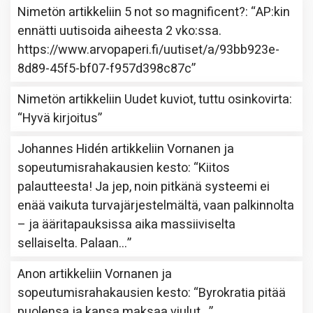
Nimetön
artikkeliin
5 not so magnificent?
: “
AP:kin
ennätti uutisoida aiheesta 2 vko:ssa.
https://www.arvopaperi.fi/uutiset/a/93bb923e-
8d89-45f5-bf07-f957d398c87c
”
Nimetön
artikkeliin
Uudet kuviot, tuttu osinkovirta
:
“
Hyvä kirjoitus
”
Johannes Hidén
artikkeliin
Vornanen ja
sopeutumisrahakausien kesto
: “
Kiitos
palautteesta! Ja jep, noin pitkänä systeemi ei
enää vaikuta turvajärjestelmältä, vaan palkinnolta
– ja ääritapauksissa aika massiiviselta
sellaiselta. Palaan…
”
Anon
artikkeliin
Vornanen ja
sopeutumisrahakausien kesto
: “
Byrokratia pitää
puolensa ja kansa maksaa viulut…
”