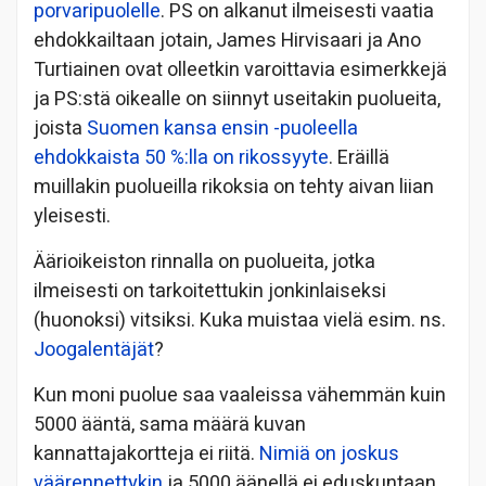
porvaripuolelle
. PS on alkanut ilmeisesti vaatia
ehdokkailtaan jotain, James Hirvisaari ja Ano
Turtiainen ovat olleetkin varoittavia esimerkkejä
ja PS:stä oikealle on siinnyt useitakin puolueita,
joista
Suomen kansa ensin -puoleella
ehdokkaista 50 %:lla on rikossyyte
. Eräillä
muillakin puolueilla rikoksia on tehty aivan liian
yleisesti.
Äärioikeiston rinnalla on puolueita, jotka
ilmeisesti on tarkoitettukin jonkinlaiseksi
(huonoksi) vitsiksi. Kuka muistaa vielä esim. ns.
Joogalentäjät
?
Kun moni puolue saa vaaleissa vähemmän kuin
5000 ääntä, sama määrä kuvan
kannattajakortteja ei riitä.
Nimiä on joskus
väärennettykin
ja 5000 äänellä ei eduskuntaan