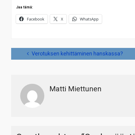
Jaa tämä:
Facebook
X
WhatsApp
Artikkelien
Verotuksen kehittäminen hanskassa?
selaus
Matti Miettunen