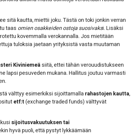
 sitä kautta, miettii joku. Tästä on toki jonkin verran
utu taas
omien osakkeiden ostoja suosivaks
i. Lisäksi
verotettu kovemmalla verokannalla. Jos mietitään
ettuja tuloksia jaetaan yrityksistä vasta muutaman
steri Kiviniemeä
siitä, ettei tähän verouudistukseen
 mene lapsi pesuveden mukana. Hallitus joutuu varmasti
en.
istä välttyy esimerkiksi sijoittamalla
rahastojen kautta
,
ositut
etf:t
(exchange traded funds) välttyvät
kkusi
sijoitusvakuutuksen tai
in hyvä puoli, että pystyt lykkäämään