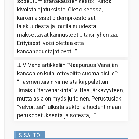
sopeutumisrahakausien kesto
: “
Kiitos
kivoista ajatuksista. Olet oikeassa,
kaikenlaisiset pidempikestoiset
laiskuudesta ja joutilaisuudesta
maksettavat kannusteet pitäisi lyhentää.
Erityisesti voisi olettaa että
kansanedustajat ovat…
”
J. V. Vahe
artikkeliin
”Naapuruus Venäjän
kanssa on kuin lottovoitto suomalaisille”
:
“
Täsmentäisin viimeistä kappalettani.
Ilmaisu ”tarveharkinta” viittaa järkevyyteen,
mutta asia on myös juridinen. Perustuslaki
”velvoittaa” julkista sektoria huolehtimaan
perusopetuksesta ja sotesta,…
”
SISÄLTÖ