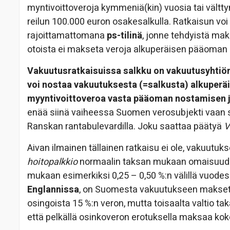
myntivoittoveroja kymmeniä(kin) vuosia tai vältt
reilun 100.000 euron osakesalkulla. Ratkaisun voi
rajoittamattomana
ps-tilinä
, jonne tehdyistä ma
otoista ei makseta veroja alkuperäisen pääoman 
Vakuutusratkaisuissa salkku on vakuutusyhtiön
voi nostaa vakuutuksesta (=salkusta) alkuperä
myyntivoittoveroa vasta pääoman nostamisen j
enää siinä vaiheessa Suomen verosubjekti vaan 
Ranskan rantabulevardilla. Joku saattaa päätyä
V
Aivan ilmainen tällainen ratkaisu ei ole, vakuutuk
hoitopalkkio
normaalin taksan mukaan omaisuudenho
mukaan esimerkiksi 0,25 – 0,50 %:n välillä vuode
Englannissa
, on Suomesta vakuutukseen makse
osingoista 15 %:n veron, mutta toisaalta valtio 
että pelkällä osinkoveron erotuksella maksaa koko