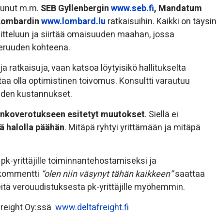
stunut m.m.
SEB Gyllenbergin
www.seb.fi
, Mandatum
Lombardin
www.lombard.lu
ratkaisuihin. Kaikki on täysin
nitteluun ja siirtää omaisuuden maahan, jossa
keruuden kohteena.
 ratkaisuja, vaan katsoa löytyisikö hallitukselta
a olla optimistinen toivomus. Konsultti varautuu
iiden kustannukset.
osinkoverotukseen esitetyt muutokset
. Siellä ei
ää halolla päähän
. Mitäpä ryhtyi yrittämään ja mitäpä
pk-yrittäjille toiminnantehostamiseksi ja
n kommentti
“olen niin väsynyt tähän kaikkeen”
saattaa
eitä verouudistuksesta pk-yrittäjille myöhemmin.
 Freight Oy:ssä
www.deltafreight.fi