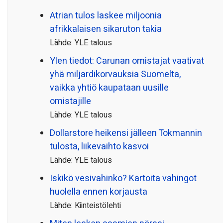
Atrian tulos laskee miljoonia
afrikkalaisen sikaruton takia
Lähde: YLE talous
Ylen tiedot: Carunan omistajat vaativat
yhä miljardi­korvauksia Suomelta,
vaikka yhtiö kaupataan uusille
omistajille
Lähde: YLE talous
Dollarstore heikensi jälleen Tokmannin
tulosta, liikevaihto kasvoi
Lähde: YLE talous
Iskikö vesivahinko? Kartoita vahingot
huolella ennen korjausta
Lähde: Kiinteistölehti