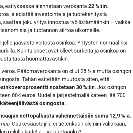
a, esityksessä alennetaan verokanta
22 %:iin
.
öä ja edistää investointeja ja tuotekehitystä
 saattaa joku yritys innostua työllistämäänkin – vaikka
rtisanomisia ja tuotannon siirtoa ulkomaille.
jelle jäävästä voitosta osinkoa. Yritysten normaaliksi
rkilla. Kun tulokset ovat olleet surkeita ja osinkoa on
ousta tästä huomattavastikin.
a
veroa. Pääomaverokanta on ollut 28 %:a mutta osingon
singosta. Tähän esitetään muutosta siten, että
osinkoveroprosentti nostetaan 30 %:iin
. Jos osingon
äteen 804 euroa. Uudella järjestelmällä käteen jää 700
 käteenjäävästä osingosta.
ansaajan nettopalkasta vähennettäisiin sama 12,9 %:a.
urhaa
. Osakesäästäjillä ei tietenkään ole niin väliäkään,
in reilulla kädellä… Vai jaetaanko?