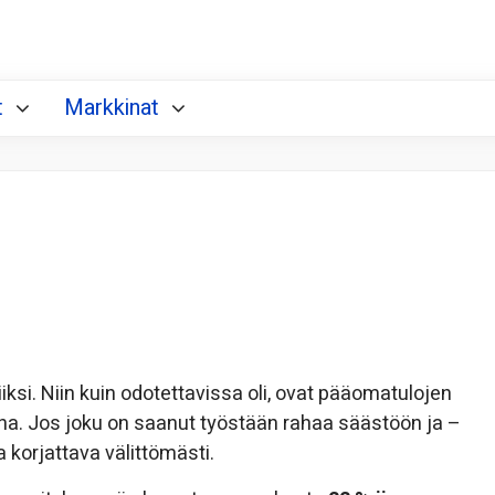
t
Markkinat
si. Niin kuin odotettavissa oli, ovat pääomatulojen
na. Jos joku on saanut työstään rahaa säästöön ja –
a korjattava välittömästi.