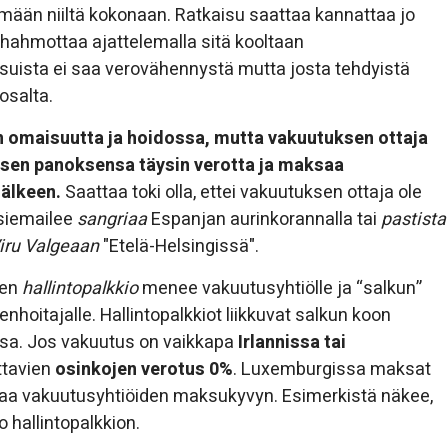
ymään niiltä kokonaan. Ratkaisu saattaa kannattaa jo
 hahmottaa ajattelemalla sitä kooltaan
ksuista ei saa verovähennystä mutta josta tehdyistä
osalta.
 omaisuutta ja hoidossa, mutta vakuutuksen ottaja
isen panoksensa täysin verotta ja maksaa
älkeen.
Saattaa toki olla, ettei vakuutuksen ottaja ole
siemailee
sangriaa
Espanjan aurinkorannalla tai
pastista
iru Valgeaan
"Etelä-Helsingissä".
sen
hallintopalkkio
menee vakuutusyhtiölle ja “salkun”
itajalle. Hallintopalkkiot liikkuvat salkun koon
ssa. Jos vakuutus on vaikkapa
Irlannissa tai
ttavien
osinkojen verotus 0%
. Luxemburgissa maksat
takaa vakuutusyhtiöiden maksukyvyn. Esimerkistä näkee,
 hallintopalkkion.