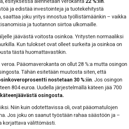
a, esityksessä alennetaan verokanta
22 %:iin
.
öä ja edistää investointeja ja tuotekehitystä
 saattaa joku yritys innostua työllistämäänkin – vaikka
rtisanomisia ja tuotannon siirtoa ulkomaille.
jelle jäävästä voitosta osinkoa. Yritysten normaaliksi
rkilla. Kun tulokset ovat olleet surkeita ja osinkoa on
ousta tästä huomattavastikin.
a
veroa. Pääomaverokanta on ollut 28 %:a mutta osingon
singosta. Tähän esitetään muutosta siten, että
osinkoveroprosentti nostetaan 30 %:iin
. Jos osingon
äteen 804 euroa. Uudella järjestelmällä käteen jää 700
 käteenjäävästä osingosta.
si. Niin kuin odotettavissa oli, ovat pääomatulojen
na. Jos joku on saanut työstään rahaa säästöön ja –
a korjattava välittömästi.