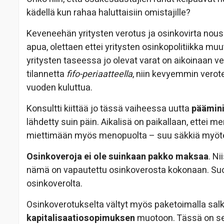
kädellä kun rahaa haluttaisiin omistajille?
Keveneehän yritysten verotus ja osinkovirta nousee
apua, olettaen ettei yritysten osinkopolitiikka mu
yritysten taseessa jo olevat varat on aikoinaan 
tilannetta
fifo-periaatteella
, niin kevyemmin verot
vuoden kuluttua.
Konsultti kiittää jo tässä vaiheessa uutta
päämini
lähdetty suin päin. Aikalisä on paikallaan, ettei
miettimään myös menopuolta – suu säkkiä myöt
Osinkoveroja ei ole suinkaan pakko maksaa
. Ni
nämä on vapautettu osinkoverosta kokonaan. Su
osinkoverolta.
Osinkoverotukselta vältyt myös paketoimalla sal
kapitalisaatiosopimuksen
muotoon. Tässä on sek