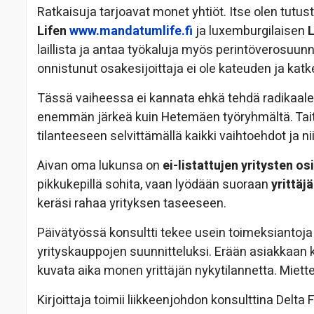
Ratkaisuja tarjoavat monet yhtiöt. Itse olen tutu
Lifen
www.mandatumlife.fi
ja luxemburgilaisen
laillista ja antaa työkaluja myös perintöverosuun
onnistunut osakesijoittaja ei ole kateuden ja kat
Tässä vaiheessa ei kannata ehkä tehdä radikaaleja
enemmän järkeä kuin Hetemäen työryhmältä. Taita
tilanteeseen selvittämällä kaikki vaihtoehdot ja n
Aivan oma lukunsa on
ei-listattujen yritysten 
pikkukepillä sohita, vaan lyödään suoraan
yrittäj
keräsi rahaa yrityksen taseeseen.
Päivätyössä konsultti tekee usein toimeksiantoja 
yrityskauppojen suunnitteluksi. Erään asiakkaa
kuvata aika monen yrittäjän nykytilannetta. Miett
Kirjoittaja toimii liikkeenjohdon konsulttina Delta