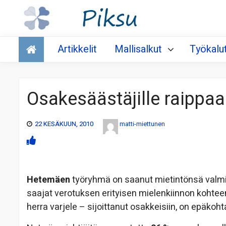
Talous
Artikkelit
Mallisalkut
Työkalu
Osakesäästäjille raippaa
22 KESÄKUUN, 2010
matti-miettunen
Hetemäen
työryhmä on saanut mietintönsä valmiik
saajat verotuksen erityisen mielenkiinnon kohtee
herra varjele – sijoittanut osakkeisiin, on epäkoht