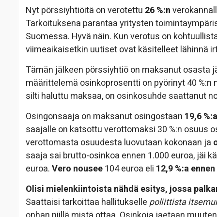
Nyt pörssiyhtiöitä on verotettu
26 %:n
verokannall
Tarkoituksena parantaa yritysten toimintaympärist
Suomessa. Hyvä näin. Kun verotus on kohtuullista,
viimeaikaisetkin uutiset ovat käsitelleet lähinnä i
Tämän jälkeen pörssiyhtiö on maksanut osasta jäl
määrittelemä osinkoprosentti on pyörinyt 40 %:n nu
silti haluttu maksaa, on osinkosuhde saattanut n
Osingonsaaja on maksanut osingostaan
19,6 %:
saajalle on katsottu verottomaksi 30 %:n osuus o
verottomasta osuudesta luovutaan kokonaan ja
saaja sai brutto-osinkoa ennen 1.000 euroa, jäi k
euroa.
Vero nousee
104 euroa eli
12,9 %:a ennen
Olisi mielenkiintoista nähdä esitys, jossa palk
Saattaisi tarkoittaa hallitukselle
poliittista itsem
onhan niillä mistä ottaa. Osinkoja jaetaan muutenk