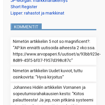
JP-Morgan: markkinanäkemys
Short Register
Lipper: rahastot ja markkinat
KOMMENTIT
Nimetön
artikkeliin
5 not so magnificent?
:
“
AP:kin ennätti uutisoida aiheesta 2 vko:ssa.
https://www.arvopaperi.fi/uutiset/a/93bb923e-
8d89-45f5-bf07-f957d398c87c
”
Nimetön
artikkeliin
Uudet kuviot, tuttu
osinkovirta
: “
Hyvä kirjoitus
”
Johannes Hidén
artikkeliin
Vornanen ja
sopeutumisrahakausien kesto
: “
Kiitos
palautteesta! Ja jep, noin pitkänä systeemi