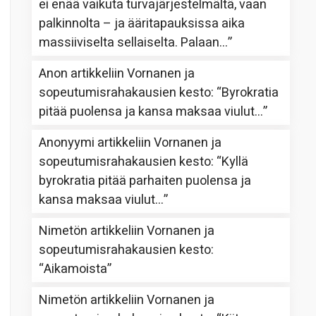
ei enää vaikuta turvajärjestelmältä, vaan
palkinnolta – ja ääritapauksissa aika
massiiviselta sellaiselta. Palaan…
”
Anon
artikkeliin
Vornanen ja
sopeutumisrahakausien kesto
: “
Byrokratia
pitää puolensa ja kansa maksaa viulut…
”
Anonyymi
artikkeliin
Vornanen ja
sopeutumisrahakausien kesto
: “
Kyllä
byrokratia pitää parhaiten puolensa ja
kansa maksaa viulut…
”
Nimetön
artikkeliin
Vornanen ja
sopeutumisrahakausien kesto
:
“
Aikamoista
”
Nimetön
artikkeliin
Vornanen ja