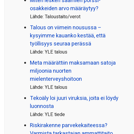
Miten lesken saamien pörssi­
osakkeiden arvo määräytyy?
Lähde: Taloustaito/verot
Talous on viimein nousussa –
kysyimme kauanko kestää, että
työllisyys seuraa perässä
Lähde: YLE talous
Meta määrättiin maksamaan satoja
miljoonia nuorten
mielenterveyshoitoon
Lähde: YLE talous
Tekoäly loi juuri viruksia, joita ei löydy
luonnosta
Lähde: YLE tiede
Riskirakenne parvekekaiteessa?
Varmista tarkastajan ammattitaito