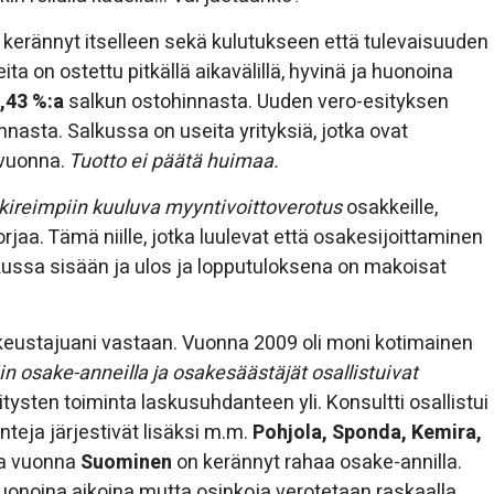
 kerännyt itselleen sekä kulutukseen että tulevaisuuden
ta on ostettu pitkällä aikavälillä, hyvinä ja huonoina
,43 %:a
salkun ostohinnasta. Uuden vero-esityksen
nasta. Salkussa on useita yrityksiä, jotka ovat
vuonna.
Tuotto ei päätä huimaa.
ireimpiin kuuluva myyntivoittoverotus
osakkeille,
jaa. Tämä niille, jotka luulevat että osakesijoittaminen
alkussa sisään ja ulos ja lopputuloksena on makoisat
ikeustajuani vastaan. Vuonna 2009 oli moni kotimainen
iin osake-anneilla ja osakesäästäjät osallistuivat
itysten toiminta laskusuhdanteen yli. Konsultti osallistui
nteja järjestivät lisäksi m.m.
Pohjola, Sponda, Kemira,
na vuonna
Suominen
on kerännyt rahaa osake-annilla.
huonoina aikoina mutta osinkoja verotetaan raskaalla