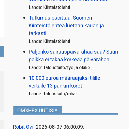
Lähde: Kiinteistölehti
Tutkimus osoittaa: Suomen
Kiinteistölehteä luetaan kauan ja
tarkasti
Lähde: Kiinteistölehti
Paljonko sairauspäivä­rahaa saa? Suuri
palkka ei takaa korkeaa päivärahaa
Lähde: Taloustaito/työ ja eläke
10 000 euroa määräajaksi tilille –
vertaile 13 pankin korot
Lähde: Taloustaito/rahat
OMXHEX UUTISIA
Robit Oyj
: 2026-08-07 06:00:09: