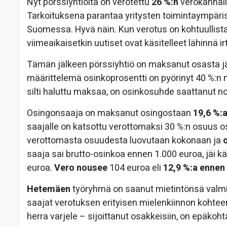
Nyt pörssiyhtiöitä on verotettu
26 %:n
verokannall
Tarkoituksena parantaa yritysten toimintaympärist
Suomessa. Hyvä näin. Kun verotus on kohtuullista,
viimeaikaisetkin uutiset ovat käsitelleet lähinnä i
Tämän jälkeen pörssiyhtiö on maksanut osasta jäl
määrittelemä osinkoprosentti on pyörinyt 40 %:n nu
silti haluttu maksaa, on osinkosuhde saattanut n
Osingonsaaja on maksanut osingostaan
19,6 %:
saajalle on katsottu verottomaksi 30 %:n osuus o
verottomasta osuudesta luovutaan kokonaan ja
saaja sai brutto-osinkoa ennen 1.000 euroa, jäi k
euroa.
Vero nousee
104 euroa eli
12,9 %:a ennen
Hetemäen
työryhmä on saanut mietintönsä valmiik
saajat verotuksen erityisen mielenkiinnon kohtee
herra varjele – sijoittanut osakkeisiin, on epäkoht