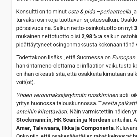
Konsultti on toiminut
osta & pidä –periaatteella
ja
turvaksi osinkoja tuottavan sijoitussalkun. Osakkei
pörssivuosina. Salkun netto-osinkotuotto on nyt
3
mukainen nettotuotto olisi
2,98 %:a
salkun ostohin
pidättäytyneet osingonmaksusta kokonaan tänä 
Todettakoon lisäksi, että Suomessa on
Euroopan k
hankintameno-olettama ei inflaation vaikutusta kor
on ihan oikeasti sitä, että osakkeita kirnutaan s
voit(ot).
Yhden veronmaksajaryhmän ruoskiminen
sotii o
yritys huonossa talouskunnossa. T
aseita paikatt
anteihin kiitettävästi.
Näin varmistettiin näiden yr
Stockmann:in, HK Scan:in ja Nordean
anteihin. A
Amer, Talvivaara, Ilkka ja Componenta
. Kuluva
Onko niin, että osakesäästäjien rahat kelpaavat 