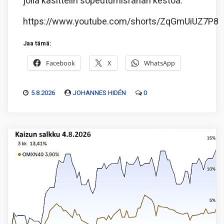
jolla käsittelin sopeutumisrahan kestoa.
https://www.youtube.com/shorts/ZqGmUiUZ7P8
Jaa tämä:
Facebook
X
WhatsApp
5.8.2026
JOHANNES HIDÉN
0