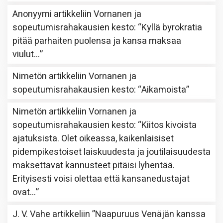
Anonyymi
artikkeliin
Vornanen ja
sopeutumisrahakausien kesto
: “
Kyllä byrokratia
pitää parhaiten puolensa ja kansa maksaa
viulut…
”
Nimetön
artikkeliin
Vornanen ja
sopeutumisrahakausien kesto
: “
Aikamoista
”
Nimetön
artikkeliin
Vornanen ja
sopeutumisrahakausien kesto
: “
Kiitos kivoista
ajatuksista. Olet oikeassa, kaikenlaisiset
pidempikestoiset laiskuudesta ja joutilaisuudesta
maksettavat kannusteet pitäisi lyhentää.
Erityisesti voisi olettaa että kansanedustajat
ovat…
”
J. V. Vahe
artikkeliin
”Naapuruus Venäjän kanssa