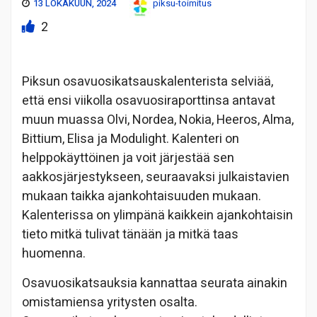
13 LOKAKUUN, 2024
piksu-toimitus
2
Piksun osavuosikatsauskalenterista selviää,
että ensi viikolla osavuosiraporttinsa antavat
muun muassa Olvi, Nordea, Nokia, Heeros, Alma,
Bittium, Elisa ja Modulight. Kalenteri on
helppokäyttöinen ja voit järjestää sen
aakkosjärjestykseen, seuraavaksi julkaistavien
mukaan taikka ajankohtaisuuden mukaan.
Kalenterissa on ylimpänä kaikkein ajankohtaisin
tieto mitkä tulivat tänään ja mitkä taas
huomenna.
Osavuosikatsauksia kannattaa seurata ainakin
omistamiensa yritysten osalta.