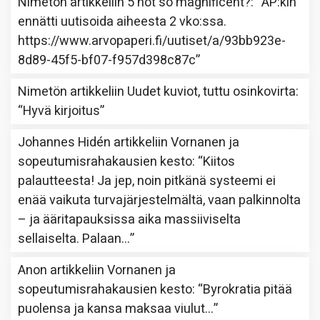
Nimetön
artikkeliin
5 not so magnificent?
: “
AP:kin
ennätti uutisoida aiheesta 2 vko:ssa.
https://www.arvopaperi.fi/uutiset/a/93bb923e-
8d89-45f5-bf07-f957d398c87c
”
Nimetön
artikkeliin
Uudet kuviot, tuttu osinkovirta
:
“
Hyvä kirjoitus
”
Johannes Hidén
artikkeliin
Vornanen ja
sopeutumisrahakausien kesto
: “
Kiitos
palautteesta! Ja jep, noin pitkänä systeemi ei
enää vaikuta turvajärjestelmältä, vaan palkinnolta
– ja ääritapauksissa aika massiiviselta
sellaiselta. Palaan…
”
Anon
artikkeliin
Vornanen ja
sopeutumisrahakausien kesto
: “
Byrokratia pitää
puolensa ja kansa maksaa viulut…
”