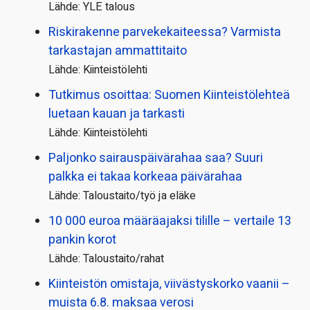
Lähde: YLE talous
Riskirakenne parvekekaiteessa? Varmista
tarkastajan ammattitaito
Lähde: Kiinteistölehti
Tutkimus osoittaa: Suomen Kiinteistölehteä
luetaan kauan ja tarkasti
Lähde: Kiinteistölehti
Paljonko sairauspäivä­rahaa saa? Suuri
palkka ei takaa korkeaa päivärahaa
Lähde: Taloustaito/työ ja eläke
10 000 euroa määräajaksi tilille – vertaile 13
pankin korot
Lähde: Taloustaito/rahat
Kiinteistön omistaja, viivästyskorko vaanii –
muista 6.8. maksaa verosi