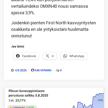
vertailuindeksi OMXN40 nousi samassa
ajassa 3,9%.
Joidenkin pienten First North kasvuyritysten
osakkeita en ole yrityksistäni huolimatta
onnistunut
Jaa tämä:
Facebook
X
WhatsApp
4.8.2026
KAI NYMAN
0