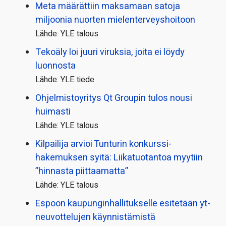
Meta määrättiin maksamaan satoja
miljoonia nuorten mielenterveyshoitoon
Lähde: YLE talous
Tekoäly loi juuri viruksia, joita ei löydy
luonnosta
Lähde: YLE tiede
Ohjelmistoyritys Qt Groupin tulos nousi
huimasti
Lähde: YLE talous
Kilpailija arvioi Tunturin konkurssi­
hakemuksen syitä: Liikatuotantoa myytiin
”hinnasta piittaamatta”
Lähde: YLE talous
Espoon kaupungin­hallitukselle esitetään yt-
neuvottelujen käynnistämistä