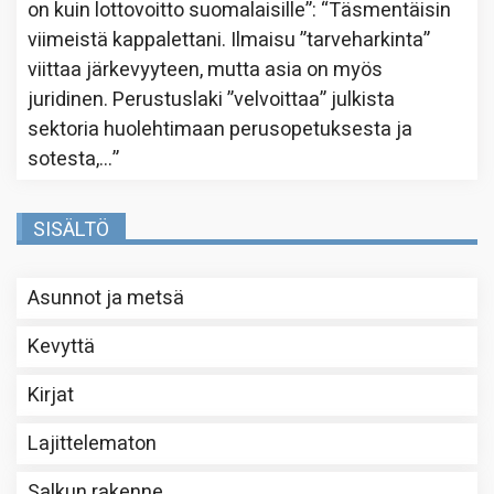
on kuin lottovoitto suomalaisille”
: “
Täsmentäisin
viimeistä kappalettani. Ilmaisu ”tarveharkinta”
viittaa järkevyyteen, mutta asia on myös
juridinen. Perustuslaki ”velvoittaa” julkista
sektoria huolehtimaan perusopetuksesta ja
sotesta,…
”
SISÄLTÖ
Asunnot ja metsä
Kevyttä
Kirjat
Lajittelematon
Salkun rakenne