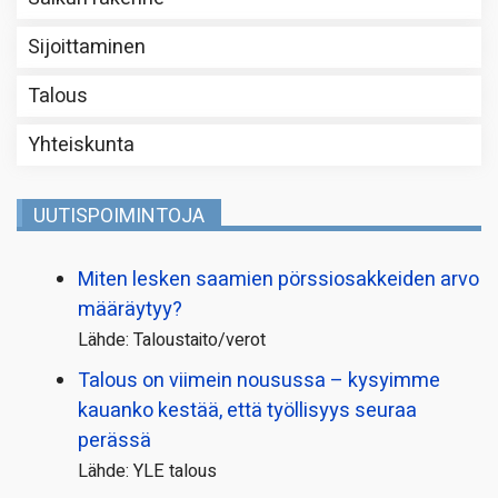
Sijoittaminen
Talous
Yhteiskunta
UUTISPOIMINTOJA
Miten lesken saamien pörssi­osakkeiden arvo
määräytyy?
Lähde: Taloustaito/verot
Talous on viimein nousussa – kysyimme
kauanko kestää, että työllisyys seuraa
perässä
Lähde: YLE talous