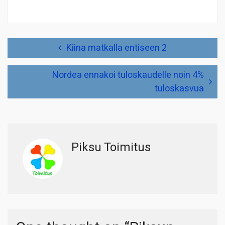
Artikkelien
Kiina matkalla entiseen 2
selaus
Nordea ennakoi tuloskaudelle noin 4%
tuloskasvua
Piksu Toimitus