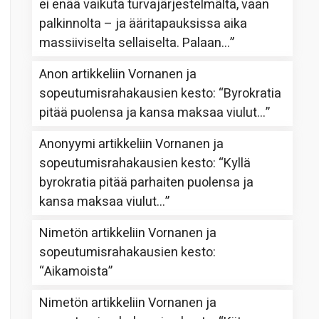
ei enää vaikuta turvajärjestelmältä, vaan
palkinnolta – ja ääritapauksissa aika
massiiviselta sellaiselta. Palaan…
”
Anon
artikkeliin
Vornanen ja
sopeutumisrahakausien kesto
: “
Byrokratia
pitää puolensa ja kansa maksaa viulut…
”
Anonyymi
artikkeliin
Vornanen ja
sopeutumisrahakausien kesto
: “
Kyllä
byrokratia pitää parhaiten puolensa ja
kansa maksaa viulut…
”
Nimetön
artikkeliin
Vornanen ja
sopeutumisrahakausien kesto
:
“
Aikamoista
”
Nimetön
artikkeliin
Vornanen ja