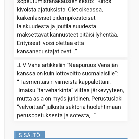
sopeutumisrahakausien kesto
: “
Kiitos
kivoista ajatuksista. Olet oikeassa,
kaikenlaisiset pidempikestoiset
laiskuudesta ja joutilaisuudesta
maksettavat kannusteet pitäisi lyhentää.
Erityisesti voisi olettaa että
kansanedustajat ovat…
”
J. V. Vahe
artikkeliin
”Naapuruus Venäjän
kanssa on kuin lottovoitto suomalaisille”
:
“
Täsmentäisin viimeistä kappalettani.
Ilmaisu ”tarveharkinta” viittaa järkevyyteen,
mutta asia on myös juridinen. Perustuslaki
”velvoittaa” julkista sektoria huolehtimaan
perusopetuksesta ja sotesta,…
”
SISÄLTÖ