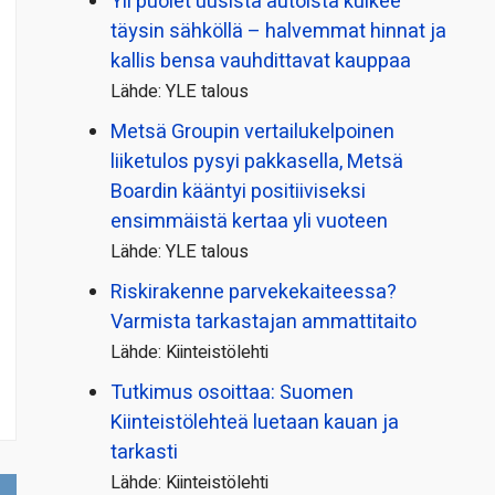
Yli puolet uusista autoista kulkee
täysin sähköllä – halvemmat hinnat ja
kallis bensa vauhdittavat kauppaa
Lähde: YLE talous
Metsä Groupin vertailu­kelpoinen
liiketulos pysyi pakkasella, Metsä
Boardin kääntyi positiiviseksi
ensimmäistä kertaa yli vuoteen
Lähde: YLE talous
Riskirakenne parvekekaiteessa?
Varmista tarkastajan ammattitaito
Lähde: Kiinteistölehti
Tutkimus osoittaa: Suomen
Kiinteistölehteä luetaan kauan ja
tarkasti
Lähde: Kiinteistölehti