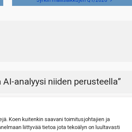
Jyrkin mallisalkkujen Q1/2026
a AI-analyysi niiden perusteella
”
ä. Koen kuitenkin saavani toimitusjohtajien ja
nelmaan liittyvää tietoa jota tekoälyn on luultavasti