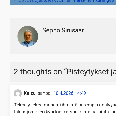
Optiosuojaus, levottoman markkinan kuningas
selaus
Seppo Sinisaari
2 thoughts on “
Pisteytykset j
Kaizu
sanoo:
10.4.2026 14:49
Tekoäly tekee monasti ihmistä parempia analyysej
talousjohtajien kvartaalikatsauksista sellaista tun