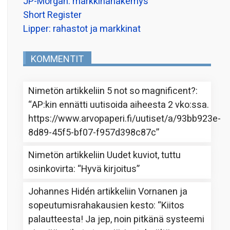
JP-Morgan: markkinanäkemys
Short Register
Lipper: rahastot ja markkinat
KOMMENTIT
Nimetön
artikkeliin
5 not so magnificent?
:
“
AP:kin ennätti uutisoida aiheesta 2 vko:ssa.
https://www.arvopaperi.fi/uutiset/a/93bb923e-
8d89-45f5-bf07-f957d398c87c
”
Nimetön
artikkeliin
Uudet kuviot, tuttu
osinkovirta
: “
Hyvä kirjoitus
”
Johannes Hidén
artikkeliin
Vornanen ja
sopeutumisrahakausien kesto
: “
Kiitos
palautteesta! Ja jep, noin pitkänä systeemi