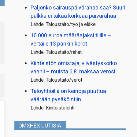
Paljonko sairauspäivä­rahaa saa? Suuri
palkka ei takaa korkeaa päivärahaa
Lähde: Taloustaito/työ ja eläke
10 000 euroa määräajaksi tilille –
vertaile 13 pankin korot
Lähde: Taloustaito/rahat
Kiinteistön omistaja, viivästyskorko
vaanii – muista 6.8. maksaa verosi
Lähde: Taloustaito/verot
Taloyhtiöillä on keinoja puuttua
väärään pysäköintiin
Lähde: Kiinteistölehti
OMXHEX UUTISIA