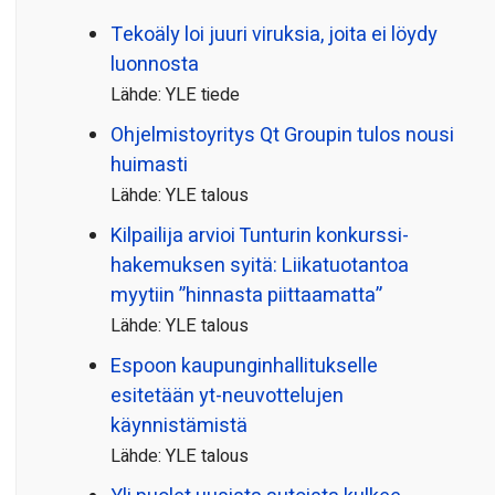
Tekoäly loi juuri viruksia, joita ei löydy
luonnosta
Lähde: YLE tiede
Ohjelmistoyritys Qt Groupin tulos nousi
huimasti
Lähde: YLE talous
Kilpailija arvioi Tunturin konkurssi­
hakemuksen syitä: Liikatuotantoa
myytiin ”hinnasta piittaamatta”
Lähde: YLE talous
Espoon kaupungin­hallitukselle
esitetään yt-neuvottelujen
käynnistämistä
Lähde: YLE talous