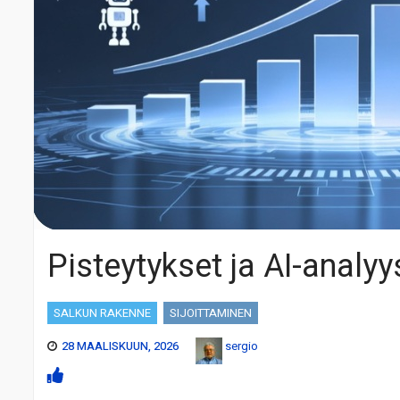
Pisteytykset ja AI-analyy
SALKUN RAKENNE
SIJOITTAMINEN
28 MAALISKUUN, 2026
sergio