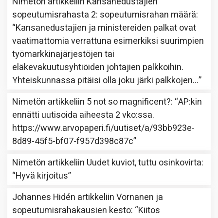
Nimetön
artikkeliin
Kansanedustajien
sopeutumisrahasta 2: sopeutumisrahan määrä
:
“
Kansanedustajien ja ministereiden palkat ovat
vaatimattomia verrattuna esimerkiksi suurimpien
työmarkkinajärjestöjen tai
eläkevakuutusyhtiöiden johtajien palkkoihin.
Yhteiskunnassa pitäisi olla joku järki palkkojen…
”
Nimetön
artikkeliin
5 not so magnificent?
: “
AP:kin
ennätti uutisoida aiheesta 2 vko:ssa.
https://www.arvopaperi.fi/uutiset/a/93bb923e-
8d89-45f5-bf07-f957d398c87c
”
Nimetön
artikkeliin
Uudet kuviot, tuttu osinkovirta
:
“
Hyvä kirjoitus
”
Johannes Hidén
artikkeliin
Vornanen ja
sopeutumisrahakausien kesto
: “
Kiitos