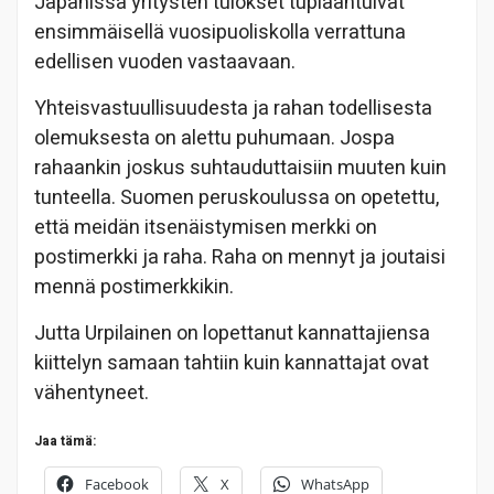
Japanissa yritysten tulokset tuplaantuivat
ensimmäisellä vuosipuoliskolla verrattuna
edellisen vuoden vastaavaan.
Yhteisvastuullisuudesta ja rahan todellisesta
olemuksesta on alettu puhumaan. Jospa
rahaankin joskus suhtauduttaisiin muuten kuin
tunteella. Suomen peruskoulussa on opetettu,
että meidän itsenäistymisen merkki on
postimerkki ja raha. Raha on mennyt ja joutaisi
mennä postimerkkikin.
Jutta Urpilainen on lopettanut kannattajiensa
kiittelyn samaan tahtiin kuin kannattajat ovat
vähentyneet.
Jaa tämä:
Facebook
X
WhatsApp