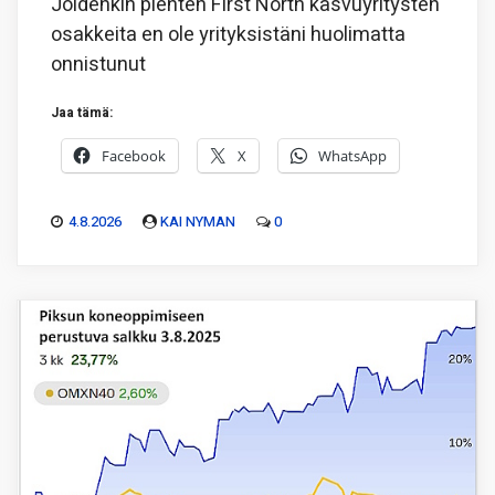
Joidenkin pienten First North kasvuyritysten
osakkeita en ole yrityksistäni huolimatta
onnistunut
Jaa tämä:
Facebook
X
WhatsApp
4.8.2026
KAI NYMAN
0