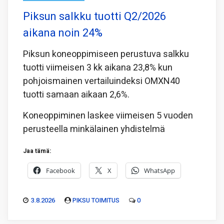
Piksun salkku tuotti Q2/2026
aikana noin 24%
Piksun koneoppimiseen perustuva salkku
tuotti viimeisen 3 kk aikana 23,8% kun
pohjoismainen vertailuindeksi OMXN40
tuotti samaan aikaan 2,6%.
Koneoppiminen laskee viimeisen 5 vuoden
perusteella minkälainen yhdistelmä
Jaa tämä:
Facebook
X
WhatsApp
3.8.2026
PIKSU TOIMITUS
0