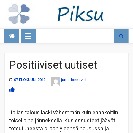
Talous
Positiiviset uutiset
07 ELOKUUN, 2013
jarno-lonnqvist
Italian talous laski vähemmän kuin ennakoitiin
toisella neljänneksellä. Kun ennusteet jäävät
toteutuneesta ollaan yleensä nousussa ja