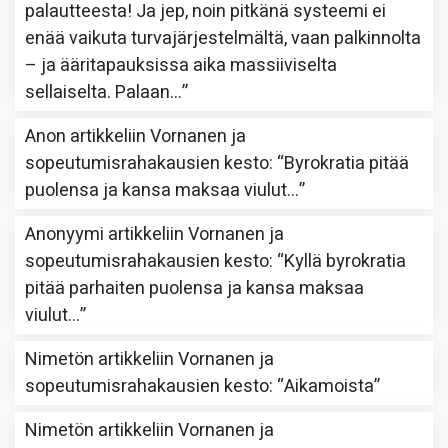
palautteesta! Ja jep, noin pitkänä systeemi ei
enää vaikuta turvajärjestelmältä, vaan palkinnolta
– ja ääritapauksissa aika massiiviselta
sellaiselta. Palaan…
”
Anon
artikkeliin
Vornanen ja
sopeutumisrahakausien kesto
: “
Byrokratia pitää
puolensa ja kansa maksaa viulut…
”
Anonyymi
artikkeliin
Vornanen ja
sopeutumisrahakausien kesto
: “
Kyllä byrokratia
pitää parhaiten puolensa ja kansa maksaa
viulut…
”
Nimetön
artikkeliin
Vornanen ja
sopeutumisrahakausien kesto
: “
Aikamoista
”
Nimetön
artikkeliin
Vornanen ja