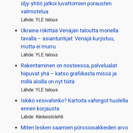
öljy-yhtiö jatkoi luvattomien porausten
valmistelua
Lähde: YLE talous
Ukraina rökittää Venäjän taloutta monella
tavalla – asiantuntijat: Venäjä kurjistuu,
mutta ei murru
Lähde: YLE talous
Rakentaminen on nosteessa, palvelualat
hiipuvat yhä – katso grafiikasta missä ja
millä aloilla on nyt töitä
Lähde: YLE talous
Iskikö vesivahinko? Kartoita vahingot huolella
ennen korjausta
Lähde: Kiinteistölehti
Miten lesken saamien pörssi­osakkeiden arvo