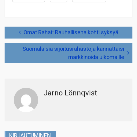
Artikkelien
Omat Rahat: Rauhallisena kohti syksyä
selaus
Suomalaisia sijoitusrahastoja kannattaisi
markkinoida ulkomaille
Jarno Lönnqvist
KIRJAUTUMINEN