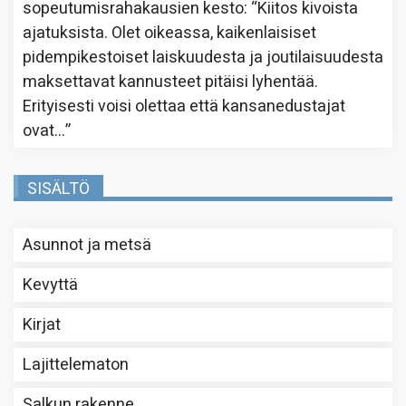
sopeutumisrahakausien kesto
: “
Kiitos kivoista
ajatuksista. Olet oikeassa, kaikenlaisiset
pidempikestoiset laiskuudesta ja joutilaisuudesta
maksettavat kannusteet pitäisi lyhentää.
Erityisesti voisi olettaa että kansanedustajat
ovat…
”
SISÄLTÖ
Asunnot ja metsä
Kevyttä
Kirjat
Lajittelematon
Salkun rakenne