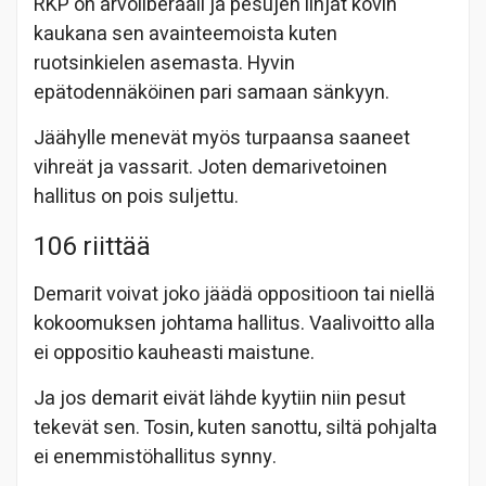
RKP on arvoliberaali ja pesujen linjat kovin
kaukana sen avainteemoista kuten
ruotsinkielen asemasta. Hyvin
epätodennäköinen pari samaan sänkyyn.
Jäähylle menevät myös turpaansa saaneet
vihreät ja vassarit. Joten demarivetoinen
hallitus on pois suljettu.
106 riittää
Demarit voivat joko jäädä oppositioon tai niellä
kokoomuksen johtama hallitus. Vaalivoitto alla
ei oppositio kauheasti maistune.
Ja jos demarit eivät lähde kyytiin niin pesut
tekevät sen. Tosin, kuten sanottu, siltä pohjalta
ei enemmistöhallitus synny.