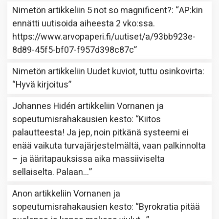
Nimetön
artikkeliin
5 not so magnificent?
: “
AP:kin
ennätti uutisoida aiheesta 2 vko:ssa.
https://www.arvopaperi.fi/uutiset/a/93bb923e-
8d89-45f5-bf07-f957d398c87c
”
Nimetön
artikkeliin
Uudet kuviot, tuttu osinkovirta
:
“
Hyvä kirjoitus
”
Johannes Hidén
artikkeliin
Vornanen ja
sopeutumisrahakausien kesto
: “
Kiitos
palautteesta! Ja jep, noin pitkänä systeemi ei
enää vaikuta turvajärjestelmältä, vaan palkinnolta
– ja ääritapauksissa aika massiiviselta
sellaiselta. Palaan…
”
Anon
artikkeliin
Vornanen ja
sopeutumisrahakausien kesto
: “
Byrokratia pitää