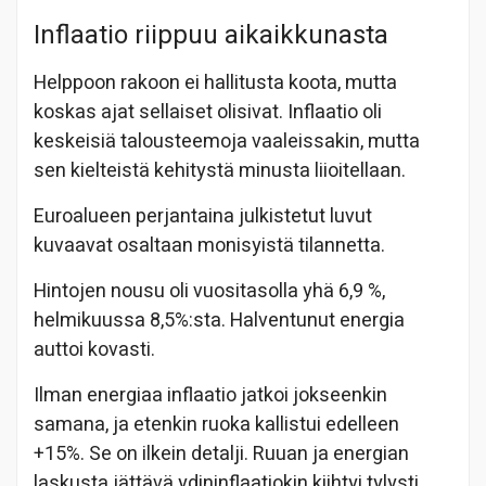
Inflaatio riippuu aikaikkunasta
Helppoon rakoon ei hallitusta koota, mutta
koskas ajat sellaiset olisivat. Inflaatio oli
keskeisiä talousteemoja vaaleissakin, mutta
sen kielteistä kehitystä minusta liioitellaan.
Euroalueen perjantaina julkistetut luvut
kuvaavat osaltaan monisyistä tilannetta.
Hintojen nousu oli vuositasolla yhä 6,9 %,
helmikuussa 8,5%:sta. Halventunut energia
auttoi kovasti.
Ilman energiaa inflaatio jatkoi jokseenkin
samana, ja etenkin ruoka kallistui edelleen
+15%. Se on ilkein detalji. Ruuan ja energian
laskusta jättävä ydininflaatiokin kiihtyi tylysti