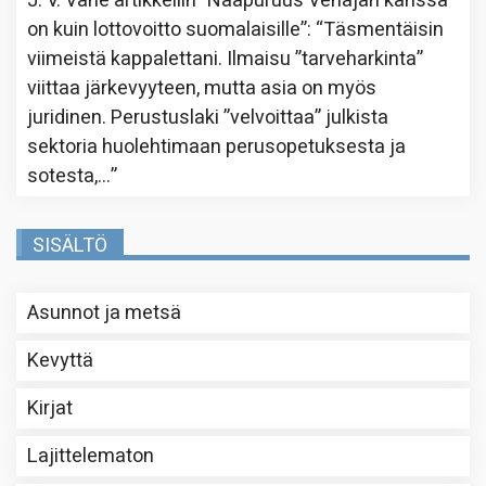
J. V. Vahe
artikkeliin
”Naapuruus Venäjän kanssa
on kuin lottovoitto suomalaisille”
: “
Täsmentäisin
viimeistä kappalettani. Ilmaisu ”tarveharkinta”
viittaa järkevyyteen, mutta asia on myös
juridinen. Perustuslaki ”velvoittaa” julkista
sektoria huolehtimaan perusopetuksesta ja
sotesta,…
”
SISÄLTÖ
Asunnot ja metsä
Kevyttä
Kirjat
Lajittelematon