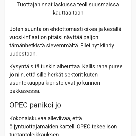
Tuottajahinnat laskussa teollisuusmaissa
kauttaaltaan
Joten suunta on ehdottomasti oikea ja kesällä
vuosi-inflaation pitäisi näyttää paljon
tämänhetkistä sievemmältä. Ellei nyt kiihdy
uudestaan.
Kysyntä sitä tuskin aiheuttaa. Kallis raha puree
jo niin, että sille herkät sektorit kuten
asuntokauppa kipristelevät jo kunnon
pakkasessa.
OPEC panikoi jo
Kokonaiskuvaa alleviivaa, että
öljyntuottajamaiden kartelli OPEC tekee ison
tuotantoleikkauksen