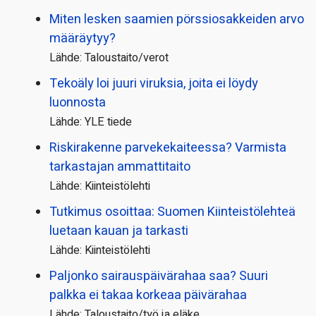
Miten lesken saamien pörssi­osakkeiden arvo
määräytyy?
Lähde: Taloustaito/verot
Tekoäly loi juuri viruksia, joita ei löydy
luonnosta
Lähde: YLE tiede
Riskirakenne parvekekaiteessa? Varmista
tarkastajan ammattitaito
Lähde: Kiinteistölehti
Tutkimus osoittaa: Suomen Kiinteistölehteä
luetaan kauan ja tarkasti
Lähde: Kiinteistölehti
Paljonko sairauspäivä­rahaa saa? Suuri
palkka ei takaa korkeaa päivärahaa
Lähde: Taloustaito/työ ja eläke