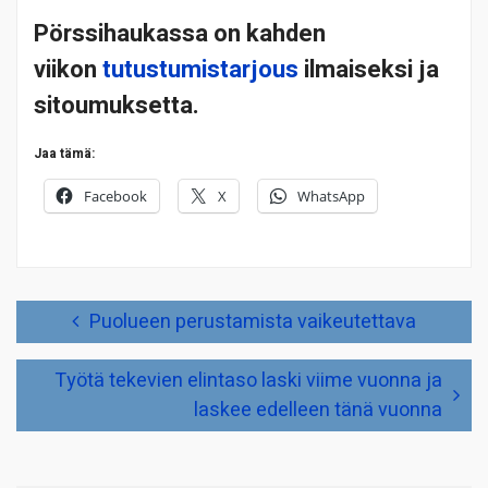
Pörssihaukassa on kahden
viikon
tutustumistarjous
ilmaiseksi ja
sitoumuksetta.
Jaa tämä:
Facebook
X
WhatsApp
Artikkelien
Puolueen perustamista vaikeutettava
selaus
Työtä tekevien elintaso laski viime vuonna ja
laskee edelleen tänä vuonna