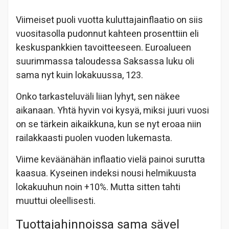
Viimeiset puoli vuotta kuluttajainflaatio on siis
vuositasolla pudonnut kahteen prosenttiin eli
keskuspankkien tavoitteeseen. Euroalueen
suurimmassa taloudessa Saksassa luku oli
sama nyt kuin lokakuussa, 123.
Onko tarkasteluväli liian lyhyt, sen näkee
aikanaan. Yhtä hyvin voi kysyä, miksi juuri vuosi
on se tärkein aikaikkuna, kun se nyt eroaa niin
railakkaasti puolen vuoden lukemasta.
Viime keväänähän inflaatio vielä painoi surutta
kaasua. Kyseinen indeksi nousi helmikuusta
lokakuuhun noin +10%. Mutta sitten tahti
muuttui oleellisesti.
Tuottajahinnoissa sama sävel