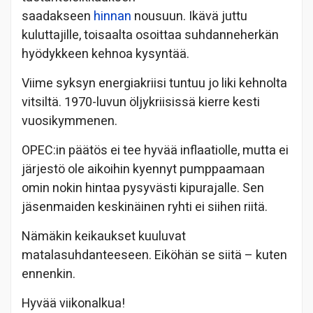
saadakseen
hinnan
nousuun. Ikävä juttu
kuluttajille, toisaalta osoittaa suhdanneherkän
hyödykkeen kehnoa kysyntää.
Viime syksyn energiakriisi tuntuu jo liki kehnolta
vitsiltä. 1970-luvun öljykriisissä kierre kesti
vuosikymmenen.
OPEC:in päätös ei tee hyvää inflaatiolle, mutta ei
järjestö ole aikoihin kyennyt pumppaamaan
omin nokin hintaa pysyvästi kipurajalle. Sen
jäsenmaiden keskinäinen ryhti ei siihen riitä.
Nämäkin keikaukset kuuluvat
matalasuhdanteeseen. Eiköhän se siitä – kuten
ennenkin.
Hyvää viikonalkua!