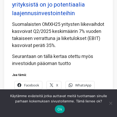
yrityksistä on jo potentiaalia
laajennusinvestointeihin
Suomalaisten OMXH25 yritysten liikevaihdot
kasvoivat Q2/2025 keskimäärin 7% vuoden
takaiseen verrattuna ja liiketulokset (EBIT)
kasvoivat peräti 35%.
Seurantaan on tällä kertaa otettu myös
investoidun pääoman tuotto
Jaa tämä:
Facebook
X
WhatsApp
Käytämme evästeitä jotka auttavat meitä tuottamaan sinulle
8.8.2026
PIKSU TOIMITUS
0
parhaan kokemuksen sivustollamme. Tämä lienee ok?
Ok