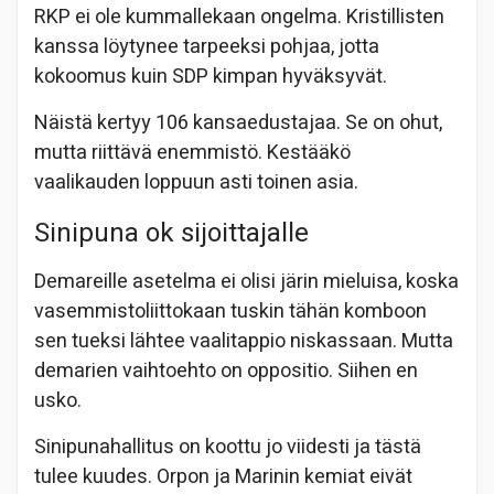
RKP ei ole kummallekaan ongelma. Kristillisten
kanssa löytynee tarpeeksi pohjaa, jotta
kokoomus kuin SDP kimpan hyväksyvät.
Näistä kertyy 106 kansaedustajaa. Se on ohut,
mutta riittävä enemmistö. Kestääkö
vaalikauden loppuun asti toinen asia.
Sinipuna ok sijoittajalle
Demareille asetelma ei olisi järin mieluisa, koska
vasemmistoliittokaan tuskin tähän komboon
sen tueksi lähtee vaalitappio niskassaan. Mutta
demarien vaihtoehto on oppositio. Siihen en
usko.
Sinipunahallitus on koottu jo viidesti ja tästä
tulee kuudes. Orpon ja Marinin kemiat eivät