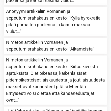
puolensa ja kansa maksaa viulut…
”
Anonyymi
artikkeliin
Vornanen ja
sopeutumisrahakausien kesto
: “
Kyllä byrokratia
pitää parhaiten puolensa ja kansa maksaa
viulut…
”
Nimetön
artikkeliin
Vornanen ja
sopeutumisrahakausien kesto
: “
Aikamoista
”
Nimetön
artikkeliin
Vornanen ja
sopeutumisrahakausien kesto
: “
Kiitos kivoista
ajatuksista. Olet oikeassa, kaikenlaisiset
pidempikestoiset laiskuudesta ja joutilaisuudesta
maksettavat kannusteet pitäisi lyhentää.
Erityisesti voisi olettaa että kansanedustajat
ovat…
”