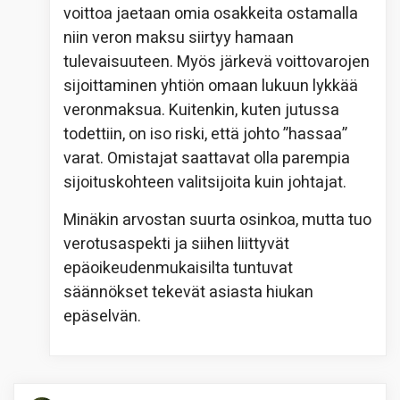
voittoa jaetaan omia osakkeita ostamalla
niin veron maksu siirtyy hamaan
tulevaisuuteen. Myös järkevä voittovarojen
sijoittaminen yhtiön omaan lukuun lykkää
veronmaksua. Kuitenkin, kuten jutussa
todettiin, on iso riski, että johto ”hassaa”
varat. Omistajat saattavat olla parempia
sijoituskohteen valitsijoita kuin johtajat.
Minäkin arvostan suurta osinkoa, mutta tuo
verotusaspekti ja siihen liittyvät
epäoikeudenmukaisilta tuntuvat
säännökset tekevät asiasta hiukan
epäselvän.