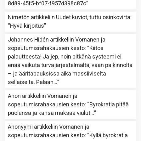
8d89-45f5-bf07-f957d398c87c
”
Nimetön
artikkeliin
Uudet kuviot, tuttu osinkovirta
:
“
Hyvä kirjoitus
”
Johannes Hidén
artikkeliin
Vornanen ja
sopeutumisrahakausien kesto
: “
Kiitos
palautteesta! Ja jep, noin pitkänä systeemi ei
enää vaikuta turvajärjestelmältä, vaan palkinnolta
– ja ääritapauksissa aika massiiviselta
sellaiselta. Palaan…
”
Anon
artikkeliin
Vornanen ja
sopeutumisrahakausien kesto
: “
Byrokratia pitää
puolensa ja kansa maksaa viulut…
”
Anonyymi
artikkeliin
Vornanen ja
sopeutumisrahakausien kesto
: “
Kyllä byrokratia