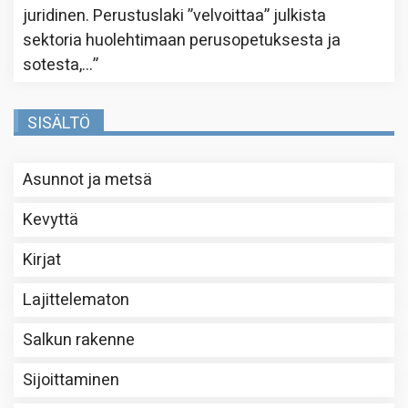
juridinen. Perustuslaki ”velvoittaa” julkista
sektoria huolehtimaan perusopetuksesta ja
sotesta,…
”
SISÄLTÖ
Asunnot ja metsä
Kevyttä
Kirjat
Lajittelematon
Salkun rakenne
Sijoittaminen