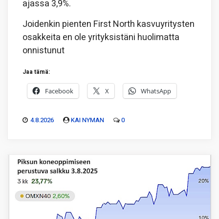
ajassa 3,9%.
Joidenkin pienten First North kasvuyritysten
osakkeita en ole yrityksistäni huolimatta
onnistunut
Jaa tämä:
Facebook
X
WhatsApp
4.8.2026
KAI NYMAN
0