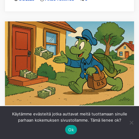
Käytämme evästeitä jotka auttavat meitä tuottamaan sinulle
SIJOITTAMINEN
parhaan kokemuksen sivustollamme. Tämä lienee ok?
Ok
Uudet kuviot, tuttu osinkovirta