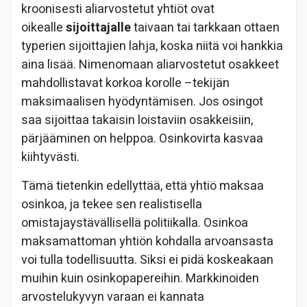
kroonisesti aliarvostetut yhtiöt ovat
oikealle
sijoittajalle
taivaan tai tarkkaan ottaen
typerien sijoittajien lahja, koska niitä voi hankkia
aina lisää. Nimenomaan aliarvostetut osakkeet
mahdollistavat korkoa korolle –tekijän
maksimaalisen hyödyntämisen. Jos osingot
saa sijoittaa takaisin loistaviin osakkeisiin,
pärjääminen on helppoa. Osinkovirta kasvaa
kiihtyvästi.
Tämä tietenkin edellyttää, että yhtiö maksaa
osinkoa, ja tekee sen realistisella
omistajaystävällisellä politiikalla. Osinkoa
maksamattoman yhtiön kohdalla arvoansasta
voi tulla todellisuutta. Siksi ei pidä koskeakaan
muihin kuin osinkopapereihin. Markkinoiden
arvostelukyvyn varaan ei kannata