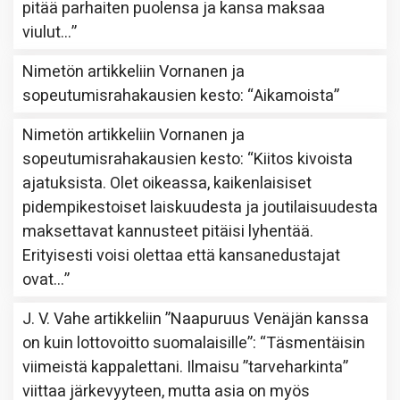
pitää parhaiten puolensa ja kansa maksaa
viulut…
”
Nimetön
artikkeliin
Vornanen ja
sopeutumisrahakausien kesto
: “
Aikamoista
”
Nimetön
artikkeliin
Vornanen ja
sopeutumisrahakausien kesto
: “
Kiitos kivoista
ajatuksista. Olet oikeassa, kaikenlaisiset
pidempikestoiset laiskuudesta ja joutilaisuudesta
maksettavat kannusteet pitäisi lyhentää.
Erityisesti voisi olettaa että kansanedustajat
ovat…
”
J. V. Vahe
artikkeliin
”Naapuruus Venäjän kanssa
on kuin lottovoitto suomalaisille”
: “
Täsmentäisin
viimeistä kappalettani. Ilmaisu ”tarveharkinta”
viittaa järkevyyteen, mutta asia on myös