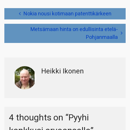
Artikkelien
Nokia nousi kotimaan patenttikärkeen
selaus
Metsämaan hinta on edullisinta etelä-
Pohjanmaalla
Heikki Ikonen
4 thoughts on “
Pyyhi