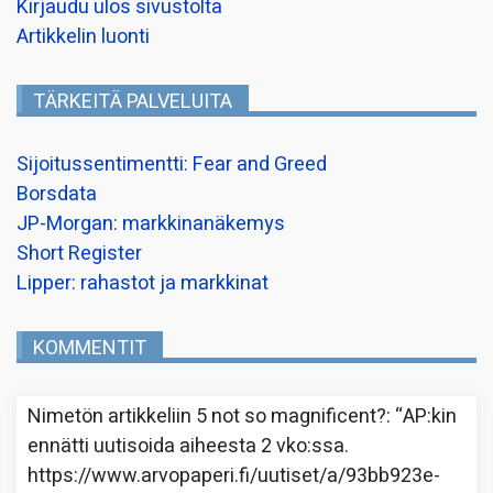
Kirjaudu ulos sivustolta
Artikkelin luonti
TÄRKEITÄ PALVELUITA
Sijoitussentimentti: Fear and Greed
Borsdata
JP-Morgan: markkinanäkemys
Short Register
Lipper: rahastot ja markkinat
KOMMENTIT
Nimetön
artikkeliin
5 not so magnificent?
: “
AP:kin
ennätti uutisoida aiheesta 2 vko:ssa.
https://www.arvopaperi.fi/uutiset/a/93bb923e-