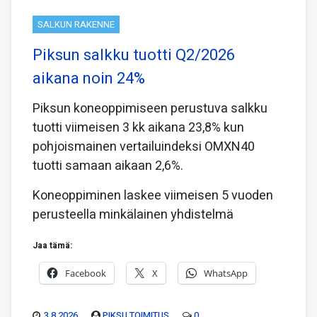
SALKUN RAKENNE
Piksun salkku tuotti Q2/2026
aikana noin 24%
Piksun koneoppimiseen perustuva salkku
tuotti viimeisen 3 kk aikana 23,8% kun
pohjoismainen vertailuindeksi OMXN40
tuotti samaan aikaan 2,6%.
Koneoppiminen laskee viimeisen 5 vuoden
perusteella minkälainen yhdistelmä
Jaa tämä:
Facebook
X
WhatsApp
3.8.2026
PIKSU TOIMITUS
0