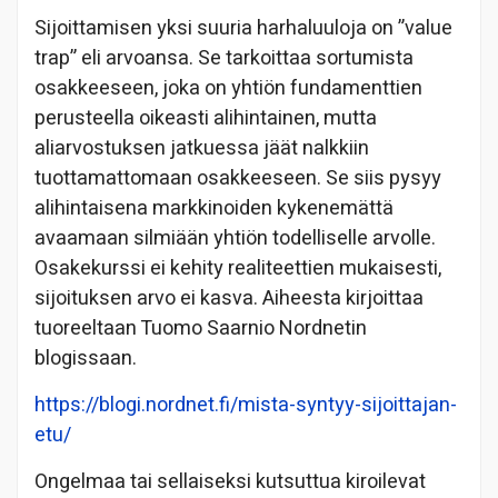
Sijoittamisen yksi suuria harhaluuloja on ”value
trap” eli arvoansa. Se tarkoittaa sortumista
osakkeeseen, joka on yhtiön fundamenttien
perusteella oikeasti alihintainen, mutta
aliarvostuksen jatkuessa jäät nalkkiin
tuottamattomaan osakkeeseen. Se siis pysyy
alihintaisena markkinoiden kykenemättä
avaamaan silmiään yhtiön todelliselle arvolle.
Osakekurssi ei kehity realiteettien mukaisesti,
sijoituksen arvo ei kasva. Aiheesta kirjoittaa
tuoreeltaan Tuomo Saarnio Nordnetin
blogissaan.
https://blogi.nordnet.fi/mista-syntyy-sijoittajan-
etu/
Ongelmaa tai sellaiseksi kutsuttua kiroilevat