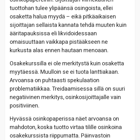
tuottohan tulee ylipäänsä osingoista, ellei
osaketta halua myydä – eikä pitkäaikaisen
sijoittajan sellaista kannata tehdä muuten kuin
ääritapauksissa eli likvidoidessaan
omaisuuttaan vaikkapa pistääkseen ne
kurkusta alas ennen hautaan menoaan.
Osakekurssilla ei ole merkitystä kuin osaketta
myytäessä. Muulloin se ei tuota lanttiakaan.
Arvoansa on puhtaasti spekulaation
problematiikkaa. Treidaamisessa sillä on suuri
negatiivinen merkitys, osinkosijoittajalle vain
positiviinen.
Hyvässä osinkopaperissa näet arvoansa on
mahdoton, koska tuotto virtaa tilille osinkoina
osakekurssista riippumatta. Päinvastoin