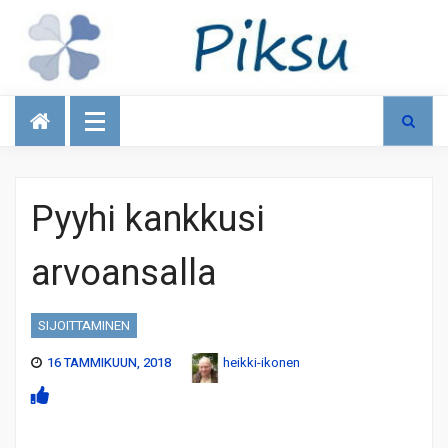
Talous
Pyyhi kankkusi
arvoansalla
SIJOITTAMINEN
16 TAMMIKUUN, 2018
heikki-ikonen