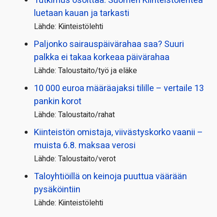
Tutkimus osoittaa: Suomen Kiinteistölehteä
luetaan kauan ja tarkasti
Lähde: Kiinteistölehti
Paljonko sairauspäivä­rahaa saa? Suuri
palkka ei takaa korkeaa päivärahaa
Lähde: Taloustaito/työ ja eläke
10 000 euroa määräajaksi tilille – vertaile 13
pankin korot
Lähde: Taloustaito/rahat
Kiinteistön omistaja, viivästyskorko vaanii –
muista 6.8. maksaa verosi
Lähde: Taloustaito/verot
Taloyhtiöillä on keinoja puuttua väärään
pysäköintiin
Lähde: Kiinteistölehti