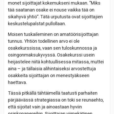
monet sijoittajat kokemukseni mukaan. ”Miks
tää saatanan osake ei nouse vaikka tää on
sikahyvä yhtiö”. Tätä urputusta ovat sijoittajien
keskustelupalstat pullollaan.
Moisen tuskaileminen on amatöörisijoittajan
tunnus. Yhtiön todellinen arvo ei ole
osakekurssissa, vaan sen tuloskunnossa ja
osingonmaksukyvyssä. Osakekurssi usein
heijastelee niitä kohtuullisessa mitassa, muttei
aina – ja tällaisia alihintaiseksi arvostettuja
osakkeita sijoittajan on menestyäkseen
haettava.
Tässä pitkällä tähtäimellä taatusti parhaiten
pärjäävässä strategiassa on toki se reunaehto,
että sijoitat vain ja ainoastaan hyviin
osinkopapereihin. Sijoittajan viimekätinen