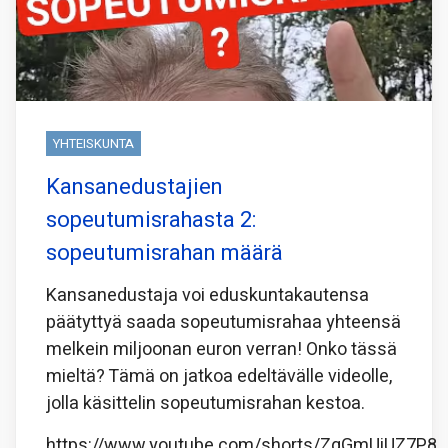
YHTEISKUNTA
Kansanedustajien
sopeutumisrahasta 2:
sopeutumisrahan määrä
Kansanedustaja voi eduskuntakautensa
päätyttyä saada sopeutumisrahaa yhteensä
melkein miljoonan euron verran! Onko tässä
mieltä? Tämä on jatkoa edeltävälle videolle,
jolla käsittelin sopeutumisrahan kestoa.
https://www.youtube.com/shorts/ZqGmUiUZ7P8