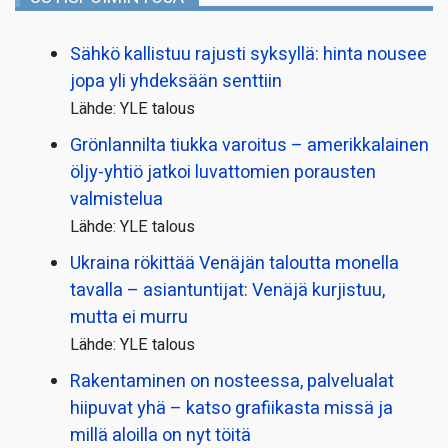
Sähkö kallistuu rajusti syksyllä: hinta nousee
jopa yli yhdeksään senttiin
Lähde: YLE talous
Grönlannilta tiukka varoitus – amerikkalainen
öljy-yhtiö jatkoi luvattomien porausten
valmistelua
Lähde: YLE talous
Ukraina rökittää Venäjän taloutta monella
tavalla – asiantuntijat: Venäjä kurjistuu,
mutta ei murru
Lähde: YLE talous
Rakentaminen on nosteessa, palvelualat
hiipuvat yhä – katso grafiikasta missä ja
millä aloilla on nyt töitä