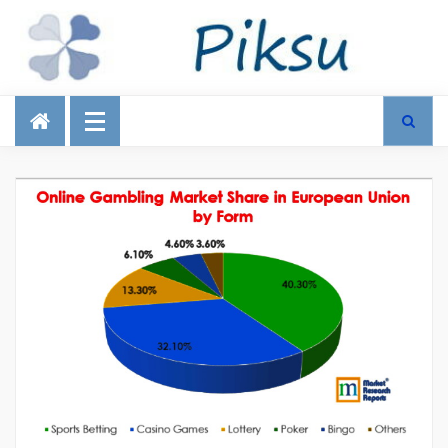
Talous