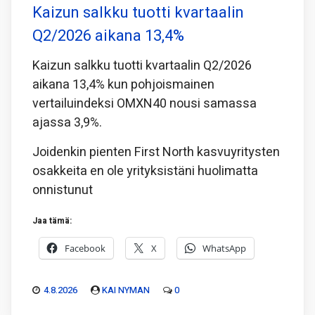
Kaizun salkku tuotti kvartaalin
Q2/2026 aikana 13,4%
Kaizun salkku tuotti kvartaalin Q2/2026
aikana 13,4% kun pohjoismainen
vertailuindeksi OMXN40 nousi samassa
ajassa 3,9%.
Joidenkin pienten First North kasvuyritysten
osakkeita en ole yrityksistäni huolimatta
onnistunut
Jaa tämä:
Facebook
X
WhatsApp
4.8.2026
KAI NYMAN
0