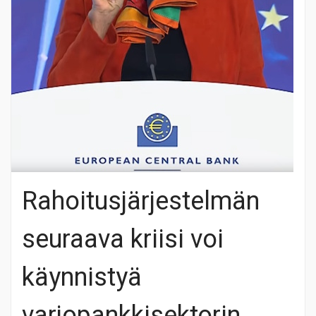
Rahoitusjärjestelmän
seuraava kriisi voi
käynnistyä
varjopankkisektorin