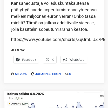
Kansanedustaja voi eduskuntakautensa
päätyttyä saada sopeutumisrahaa yhteensä
melkein miljoonan euron verran! Onko tässä
mieltä? Tämä on jatkoa edeltävälle videolle,
jolla käsittelin sopeutumisrahan kestoa.
https://www.youtube.com/shorts/ZqGmUiUZ7P8
Jaa tämä:
Facebook
X
WhatsApp
5.8.2026
JOHANNES HIDÉN
0