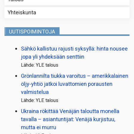
Yhteiskunta
UUTISPOIMINTOJA
Sähkö kallistuu rajusti syksyllä: hinta nousee
jopa yli yhdeksään senttiin
Lähde: YLE talous
Grönlannilta tiukka varoitus – amerikkalainen
öljy-yhtiö jatkoi luvattomien porausten
valmistelua
Lähde: YLE talous
Ukraina rökittää Venäjän taloutta monella
tavalla – asiantuntijat: Venäjä kurjistuu,
mutta ei murru