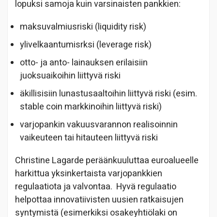
lopuksi samoja kuin varsinaisten pankkien:
maksuvalmiusriski (liquidity risk)
ylivelkaantumisrksi (leverage risk)
otto- ja anto- lainauksen erilaisiin
juoksuaikoihin liittyvä riski
äkillisisiin lunastusaaltoihin liittyvä riski (esim.
stable coin markkinoihin liittyvä riski)
varjopankin vakuusvarannon realisoinnin
vaikeuteen tai hitauteen liittyvä riski
Christine Lagarde peräänkuuluttaa euroalueelle
harkittua yksinkertaista varjopankkien
regulaatiota ja valvontaa. Hyvä regulaatio
helpottaa innovatiivisten uusien ratkaisujen
syntymistä (esimerkiksi osakeyhtiölaki on