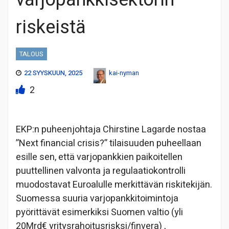
riskeistä
TALOUS
22 SYYSKUUN, 2025
kai-nyman
2
EKP:n puheenjohtaja Chirstine Lagarde nostaa
”Next financial crisis?” tilaisuuden puheellaan
esille sen, että varjopankkien paikoitellen
puuttellinen valvonta ja regulaatiokontrolli
muodostavat Euroalulle merkittävän riskitekijän.
Suomessa suuria varjopankkitoimintoja
pyörittävät esimerkiksi Suomen valtio (yli
20Mrd€ yritysrahoitusrisksi/finvera) ,