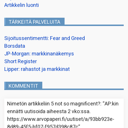
Artikkelin luonti
TÄRKEITÄ PALVELUITA
Sijoitussentimentti: Fear and Greed
Borsdata
JP-Morgan: markkinanäkemys
Short Register
Lipper: rahastot ja markkinat
KOMMENTIT
Nimetön
artikkeliin
5 not so magnificent?
: “
AP:kin
ennätti uutisoida aiheesta 2 vko:ssa.
https://www.arvopaperi.fi/uutiset/a/93bb923e-
8d89-45f5-bf07-f957d398c87c
”