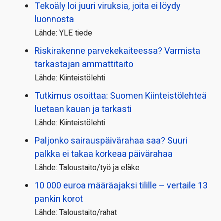
Tekoäly loi juuri viruksia, joita ei löydy
luonnosta
Lähde: YLE tiede
Riskirakenne parvekekaiteessa? Varmista
tarkastajan ammattitaito
Lähde: Kiinteistölehti
Tutkimus osoittaa: Suomen Kiinteistölehteä
luetaan kauan ja tarkasti
Lähde: Kiinteistölehti
Paljonko sairauspäivä­rahaa saa? Suuri
palkka ei takaa korkeaa päivärahaa
Lähde: Taloustaito/työ ja eläke
10 000 euroa määräajaksi tilille – vertaile 13
pankin korot
Lähde: Taloustaito/rahat