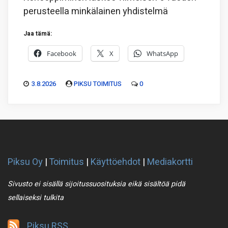
perusteella minkälainen yhdistelmä
Jaa tämä:
Facebook
X
WhatsApp
3.8.2026
PIKSU TOIMITUS
0
Piksu Oy
|
Toimitus
|
Käyttöehdot
|
Mediakortti
Sivusto ei sisällä sijoitussuosituksia eikä sisältöä pidä
sellaiseksi tulkita
Piksu RSS