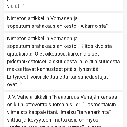
viulut…
”
Nimetön
artikkeliin
Vornanen ja
sopeutumisrahakausien kesto
: “
Aikamoista
”
Nimetön
artikkeliin
Vornanen ja
sopeutumisrahakausien kesto
: “
Kiitos kivoista
ajatuksista. Olet oikeassa, kaikenlaisiset
pidempikestoiset laiskuudesta ja joutilaisuudesta
maksettavat kannusteet pitäisi lyhentää.
Erityisesti voisi olettaa että kansanedustajat
ovat…
”
J. V. Vahe
artikkeliin
”Naapuruus Venäjän kanssa
on kuin lottovoitto suomalaisille”
: “
Täsmentäisin
viimeistä kappalettani. Ilmaisu ”tarveharkinta”
viittaa järkevyyteen, mutta asia on myös