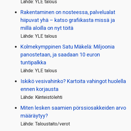
Lähde: YLE talous
Rakentaminen on nosteessa, palvelualat
hiipuvat yhä – katso grafiikasta missä ja
millä aloilla on nyt töitä
Lähde: YLE talous
Kolmekymppinen Satu Mäkelä: Miljoonia
panostetaan, ja saadaan 10 euron
tuntipalkka
Lähde: YLE talous
Iskikö vesivahinko? Kartoita vahingot huolella
ennen korjausta
Lähde: Kiinteistölehti
Miten lesken saamien pörssi­osakkeiden arvo
määräytyy?
Lähde: Taloustaito/verot