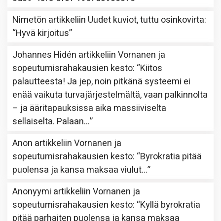
Nimetön
artikkeliin
Uudet kuviot, tuttu osinkovirta
:
“
Hyvä kirjoitus
”
Johannes Hidén
artikkeliin
Vornanen ja
sopeutumisrahakausien kesto
: “
Kiitos
palautteesta! Ja jep, noin pitkänä systeemi ei
enää vaikuta turvajärjestelmältä, vaan palkinnolta
– ja ääritapauksissa aika massiiviselta
sellaiselta. Palaan…
”
Anon
artikkeliin
Vornanen ja
sopeutumisrahakausien kesto
: “
Byrokratia pitää
puolensa ja kansa maksaa viulut…
”
Anonyymi
artikkeliin
Vornanen ja
sopeutumisrahakausien kesto
: “
Kyllä byrokratia
pitää parhaiten puolensa ja kansa maksaa