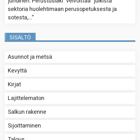
juridinen. Perustuslaki ”velvoittaa” julkista
sektoria huolehtimaan perusopetuksesta ja
sotesta,…
”
SISÄLTÖ
Asunnot ja metsä
Kevyttä
Kirjat
Lajittelematon
Salkun rakenne
Sijoittaminen
Talous