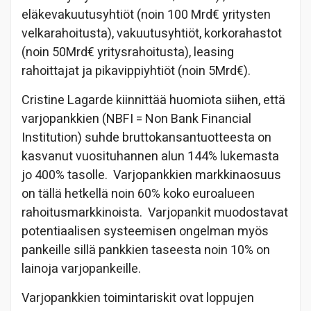
eläkevakuutusyhtiöt (noin 100 Mrd€ yritysten
velkarahoitusta), vakuutusyhtiöt, korkorahastot
(noin 50Mrd€ yritysrahoitusta), leasing
rahoittajat ja pikavippiyhtiöt (noin 5Mrd€).
Cristine Lagarde kiinnittää huomiota siihen, että
varjopankkien (NBFI = Non Bank Financial
Institution) suhde bruttokansantuotteesta on
kasvanut vuosituhannen alun 144% lukemasta
jo 400% tasolle. Varjopankkien markkinaosuus
on tällä hetkellä noin 60% koko euroalueen
rahoitusmarkkinoista. Varjopankit muodostavat
potentiaalisen systeemisen ongelman myös
pankeille sillä pankkien taseesta noin 10% on
lainoja varjopankeille.
Varjopankkien toimintariskit ovat loppujen