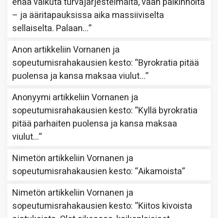
enää vaikuta turvajärjestelmältä, vaan palkinnolta
– ja ääritapauksissa aika massiiviselta
sellaiselta. Palaan…
”
Anon
artikkeliin
Vornanen ja
sopeutumisrahakausien kesto
: “
Byrokratia pitää
puolensa ja kansa maksaa viulut…
”
Anonyymi
artikkeliin
Vornanen ja
sopeutumisrahakausien kesto
: “
Kyllä byrokratia
pitää parhaiten puolensa ja kansa maksaa
viulut…
”
Nimetön
artikkeliin
Vornanen ja
sopeutumisrahakausien kesto
: “
Aikamoista
”
Nimetön
artikkeliin
Vornanen ja
sopeutumisrahakausien kesto
: “
Kiitos kivoista