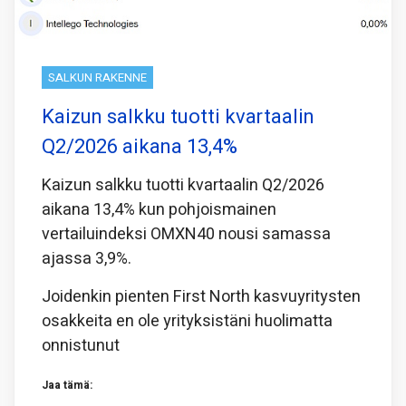
SALKUN RAKENNE
Kaizun salkku tuotti kvartaalin
Q2/2026 aikana 13,4%
Kaizun salkku tuotti kvartaalin Q2/2026
aikana 13,4% kun pohjoismainen
vertailuindeksi OMXN40 nousi samassa
ajassa 3,9%.
Joidenkin pienten First North kasvuyritysten
osakkeita en ole yrityksistäni huolimatta
onnistunut
Jaa tämä: