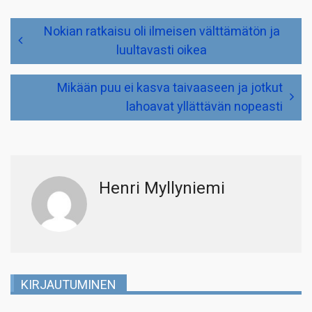
Artikkelien
Nokian ratkaisu oli ilmeisen välttämätön ja
selaus
luultavasti oikea
Mikään puu ei kasva taivaaseen ja jotkut
lahoavat yllättävän nopeasti
Henri Myllyniemi
KIRJAUTUMINEN