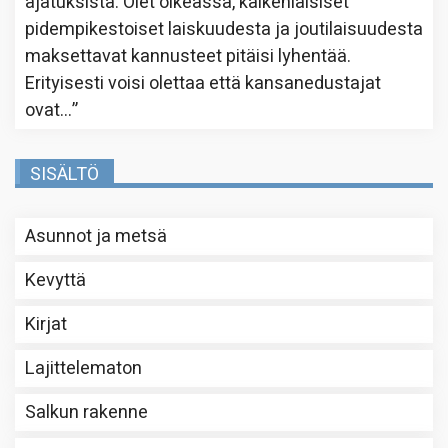
ajatuksista. Olet oikeassa, kaikenlaisiset
pidempikestoiset laiskuudesta ja joutilaisuudesta
maksettavat kannusteet pitäisi lyhentää.
Erityisesti voisi olettaa että kansanedustajat
ovat…
”
SISÄLTÖ
Asunnot ja metsä
Kevyttä
Kirjat
Lajittelematon
Salkun rakenne