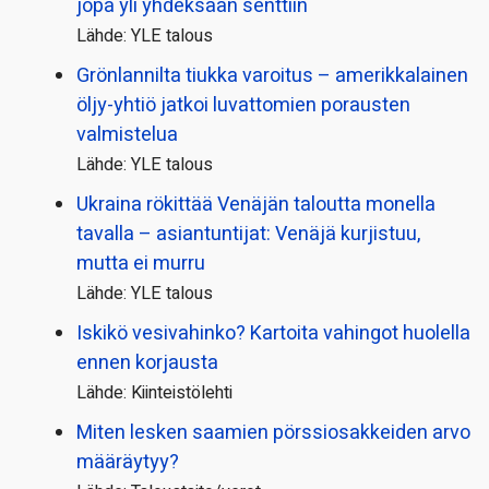
jopa yli yhdeksään senttiin
Lähde: YLE talous
Grönlannilta tiukka varoitus – amerikkalainen
öljy-yhtiö jatkoi luvattomien porausten
valmistelua
Lähde: YLE talous
Ukraina rökittää Venäjän taloutta monella
tavalla – asiantuntijat: Venäjä kurjistuu,
mutta ei murru
Lähde: YLE talous
Iskikö vesivahinko? Kartoita vahingot huolella
ennen korjausta
Lähde: Kiinteistölehti
Miten lesken saamien pörssi­osakkeiden arvo
määräytyy?