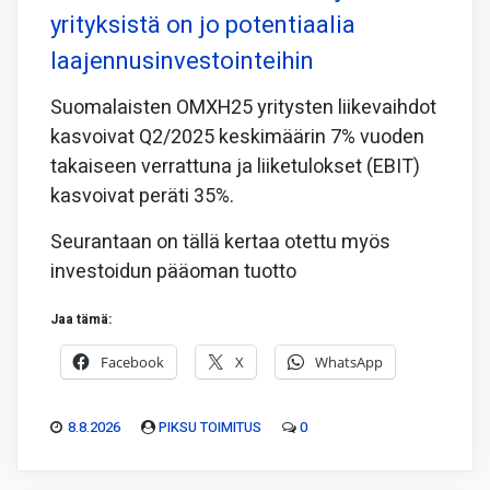
yrityksistä on jo potentiaalia
laajennusinvestointeihin
Suomalaisten OMXH25 yritysten liikevaihdot
kasvoivat Q2/2025 keskimäärin 7% vuoden
takaiseen verrattuna ja liiketulokset (EBIT)
kasvoivat peräti 35%.
Seurantaan on tällä kertaa otettu myös
investoidun pääoman tuotto
Jaa tämä:
Facebook
X
WhatsApp
8.8.2026
PIKSU TOIMITUS
0