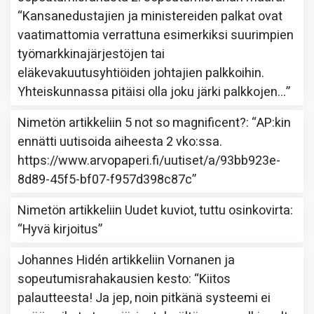
“
Kansanedustajien ja ministereiden palkat ovat
vaatimattomia verrattuna esimerkiksi suurimpien
työmarkkinajärjestöjen tai
eläkevakuutusyhtiöiden johtajien palkkoihin.
Yhteiskunnassa pitäisi olla joku järki palkkojen…
”
Nimetön
artikkeliin
5 not so magnificent?
: “
AP:kin
ennätti uutisoida aiheesta 2 vko:ssa.
https://www.arvopaperi.fi/uutiset/a/93bb923e-
8d89-45f5-bf07-f957d398c87c
”
Nimetön
artikkeliin
Uudet kuviot, tuttu osinkovirta
:
“
Hyvä kirjoitus
”
Johannes Hidén
artikkeliin
Vornanen ja
sopeutumisrahakausien kesto
: “
Kiitos
palautteesta! Ja jep, noin pitkänä systeemi ei