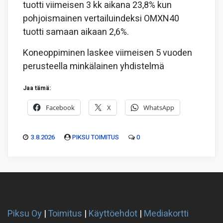
tuotti viimeisen 3 kk aikana 23,8% kun
pohjoismainen vertailuindeksi OMXN40
tuotti samaan aikaan 2,6%.
Koneoppiminen laskee viimeisen 5 vuoden
perusteella minkälainen yhdistelmä
Jaa tämä:
Facebook
X
WhatsApp
3.8.2026
PIKSU TOIMITUS
0
Piksu Oy
|
Toimitus
|
Käyttöehdot
|
Mediakortti