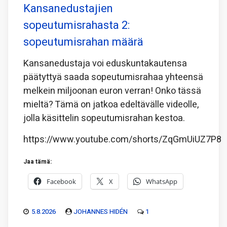
Kansanedustajien
sopeutumisrahasta 2:
sopeutumisrahan määrä
Kansanedustaja voi eduskuntakautensa
päätyttyä saada sopeutumisrahaa yhteensä
melkein miljoonan euron verran! Onko tässä
mieltä? Tämä on jatkoa edeltävälle videolle,
jolla käsittelin sopeutumisrahan kestoa.
https://www.youtube.com/shorts/ZqGmUiUZ7P8
Jaa tämä:
Facebook
X
WhatsApp
5.8.2026
JOHANNES HIDÉN
1