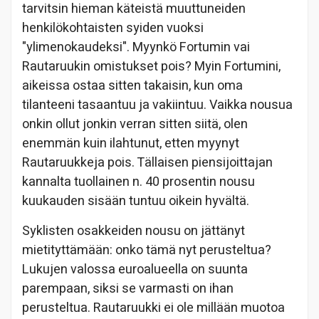
tarvitsin hieman käteistä muuttuneiden
henkilökohtaisten syiden vuoksi
"ylimenokaudeksi". Myynkö Fortumin vai
Rautaruukin omistukset pois? Myin Fortumini,
aikeissa ostaa sitten takaisin, kun oma
tilanteeni tasaantuu ja vakiintuu. Vaikka nousua
onkin ollut jonkin verran sitten siitä, olen
enemmän kuin ilahtunut, etten myynyt
Rautaruukkeja pois. Tällaisen piensijoittajan
kannalta tuollainen n. 40 prosentin nousu
kuukauden sisään tuntuu oikein hyvältä.
Syklisten osakkeiden nousu on jättänyt
mietityttämään: onko tämä nyt perusteltua?
Lukujen valossa euroalueella on suunta
parempaan, siksi se varmasti on ihan
perusteltua. Rautaruukki ei ole millään muotoa