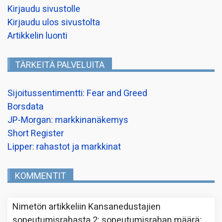
Kirjaudu sivustolle
Kirjaudu ulos sivustolta
Artikkelin luonti
TÄRKEITÄ PALVELUITA
Sijoitussentimentti: Fear and Greed
Borsdata
JP-Morgan: markkinanäkemys
Short Register
Lipper: rahastot ja markkinat
KOMMENTIT
Nimetön
artikkeliin
Kansanedustajien
sopeutumisrahasta 2: sopeutumisrahan määrä
: