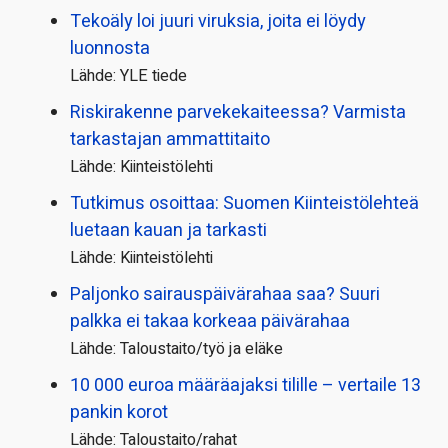
Tekoäly loi juuri viruksia, joita ei löydy
luonnosta
Lähde: YLE tiede
Riskirakenne parvekekaiteessa? Varmista
tarkastajan ammattitaito
Lähde: Kiinteistölehti
Tutkimus osoittaa: Suomen Kiinteistölehteä
luetaan kauan ja tarkasti
Lähde: Kiinteistölehti
Paljonko sairauspäivä­rahaa saa? Suuri
palkka ei takaa korkeaa päivärahaa
Lähde: Taloustaito/työ ja eläke
10 000 euroa määräajaksi tilille – vertaile 13
pankin korot
Lähde: Taloustaito/rahat