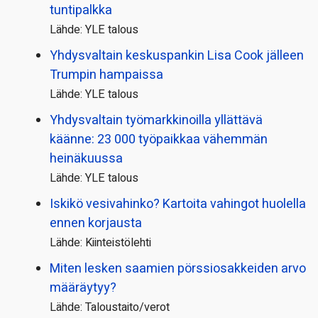
tuntipalkka
Lähde: YLE talous
Yhdysvaltain keskuspankin Lisa Cook jälleen
Trumpin hampaissa
Lähde: YLE talous
Yhdysvaltain työmarkkinoilla yllättävä
käänne: 23 000 työpaikkaa vähemmän
heinäkuussa
Lähde: YLE talous
Iskikö vesivahinko? Kartoita vahingot huolella
ennen korjausta
Lähde: Kiinteistölehti
Miten lesken saamien pörssi­osakkeiden arvo
määräytyy?
Lähde: Taloustaito/verot