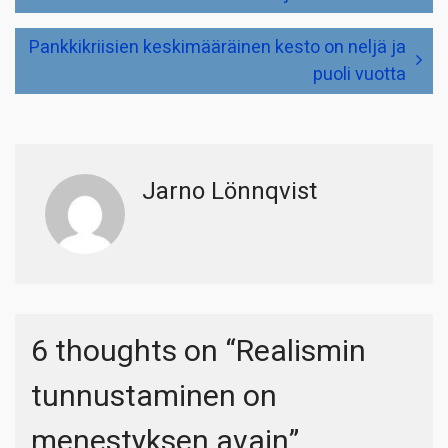
selaus
Pankkikriisien keskimääräinen kesto on neljä ja
puoli vuotta
Jarno Lönnqvist
6 thoughts on “
Realismin
tunnustaminen on
menestyksen avain
”