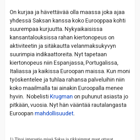
On kurjaa ja hävettävää olla maassa joka ajaa
yhdessä Saksan kanssa koko Eurooppaa kohti
suurempaa kurjuutta. Nykyaikaisissa
kansantalouksissa rahan kiertonopeus on
aktiviteetin ja sitäkautta velanmaksukyvyn
suurimpia indikaattoreita. Nyt tapetaan
kiertonopeus niin Espanjassa, Portugalissa,
Italiassa ja kaikissa Euroopan maissa. Kun moni
työskentelee ja tuhlaa rahansa palveluihin niin
koko maailmalla tai ainakin Euroopalla menee
hyvin. Nobelisti
Krugman
on puhunut asiasta jo
pitkään, vuosia. Nyt hän vääntää rautalangasta
Euroopan
mahdollisuudet
.
1) Täysi intgraatio missä Saksa ja rikkaimmat maat ottavat