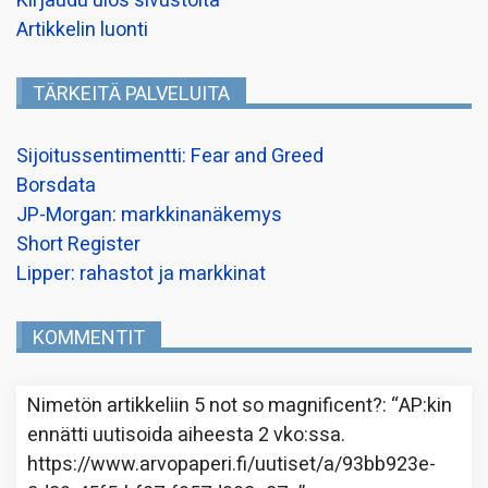
Kirjaudu ulos sivustolta
Artikkelin luonti
TÄRKEITÄ PALVELUITA
Sijoitussentimentti: Fear and Greed
Borsdata
JP-Morgan: markkinanäkemys
Short Register
Lipper: rahastot ja markkinat
KOMMENTIT
Nimetön
artikkeliin
5 not so magnificent?
: “
AP:kin
ennätti uutisoida aiheesta 2 vko:ssa.
https://www.arvopaperi.fi/uutiset/a/93bb923e-