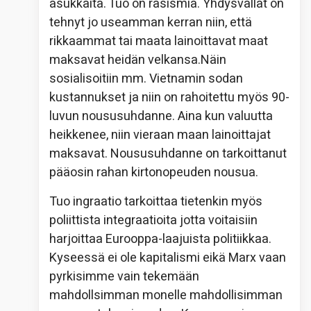
asukkaita. Tuo on rasismia. Yhdysvallat on
tehnyt jo useamman kerran niin, että
rikkaammat tai maata lainoittavat maat
maksavat heidän velkansa.Näin
sosialisoitiin mm. Vietnamin sodan
kustannukset ja niin on rahoitettu myös 90-
luvun noususuhdanne. Aina kun valuutta
heikkenee, niin vieraan maan lainoittajat
maksavat. Noususuhdanne on tarkoittanut
pääosin rahan kirtonopeuden nousua.
Tuo ingraatio tarkoittaa tietenkin myös
poliittista integraatioita jotta voitaisiin
harjoittaa Eurooppa-laajuista politiikkaa.
Kyseessä ei ole kapitalismi eikä Marx vaan
pyrkisimme vain tekemään
mahdollsimman monelle mahdollisimman