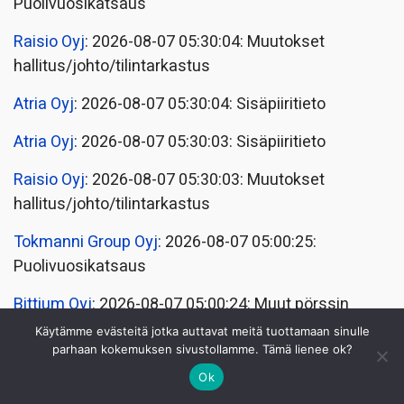
Puolivuosikatsaus
Raisio Oyj
: 2026-08-07 05:30:04: Muutokset
hallitus/johto/tilintarkastus
Atria Oyj
: 2026-08-07 05:30:04: Sisäpiiritieto
Atria Oyj
: 2026-08-07 05:30:03: Sisäpiiritieto
Raisio Oyj
: 2026-08-07 05:30:03: Muutokset
hallitus/johto/tilintarkastus
Tokmanni Group Oyj
: 2026-08-07 05:00:25:
Puolivuosikatsaus
Bittium Oyj
: 2026-08-07 05:00:24: Muut pörssin
sääntöjen nojalla julkistettavat tiedot
Käytämme evästeitä jotka auttavat meitä tuottamaan sinulle
parhaan kokemuksen sivustollamme. Tämä lienee ok?
Bittium Oyj
: 2026-08-07 05:00:22: Puolivuosikatsaus
Ok