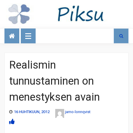
Talous
Realismin
tunnustaminen on
menestyksen avain
16 HUHTIKUUN, 2012
jarno-lonnqvist