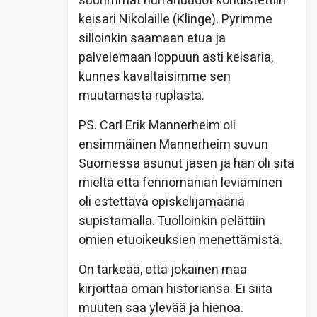
suurimmat hurrahuudot kohdistettiin
keisari Nikolaille (Klinge). Pyrimme
silloinkin saamaan etua ja
palvelemaan loppuun asti keisaria,
kunnes kavaltaisimme sen
muutamasta ruplasta.
PS. Carl Erik Mannerheim oli
ensimmäinen Mannerheim suvun
Suomessa asunut jäsen ja hän oli sitä
mieltä että fennomanian leviäminen
oli estettävä opiskelijamääriä
supistamalla. Tuolloinkin pelättiin
omien etuoikeuksien menettämistä.
On tärkeää, että jokainen maa
kirjoittaa oman historiansa. Ei siitä
muuten saa ylevää ja hienoa.