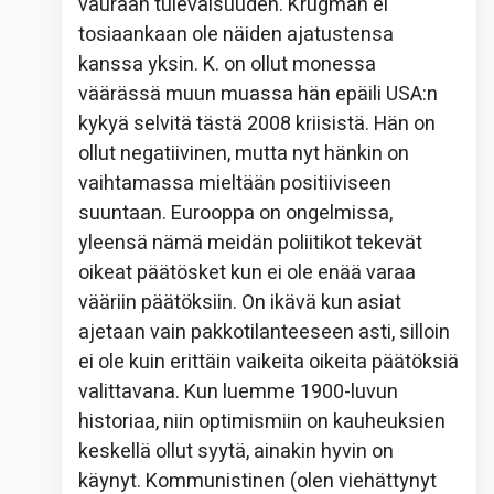
vauraan tulevaisuuden. Krugman ei
tosiaankaan ole näiden ajatustensa
kanssa yksin. K. on ollut monessa
väärässä muun muassa hän epäili USA:n
kykyä selvitä tästä 2008 kriisistä. Hän on
ollut negatiivinen, mutta nyt hänkin on
vaihtamassa mieltään positiiviseen
suuntaan. Eurooppa on ongelmissa,
yleensä nämä meidän poliitikot tekevät
oikeat päätösket kun ei ole enää varaa
vääriin päätöksiin. On ikävä kun asiat
ajetaan vain pakkotilanteeseen asti, silloin
ei ole kuin erittäin vaikeita oikeita päätöksiä
valittavana. Kun luemme 1900-luvun
historiaa, niin optimismiin on kauheuksien
keskellä ollut syytä, ainakin hyvin on
käynyt. Kommunistinen (olen viehättynyt