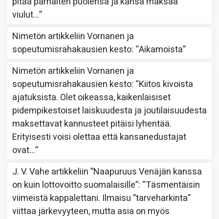
pitää parhaiten puolensa ja kansa maksaa
viulut…
”
Nimetön
artikkeliin
Vornanen ja
sopeutumisrahakausien kesto
: “
Aikamoista
”
Nimetön
artikkeliin
Vornanen ja
sopeutumisrahakausien kesto
: “
Kiitos kivoista
ajatuksista. Olet oikeassa, kaikenlaisiset
pidempikestoiset laiskuudesta ja joutilaisuudesta
maksettavat kannusteet pitäisi lyhentää.
Erityisesti voisi olettaa että kansanedustajat
ovat…
”
J. V. Vahe
artikkeliin
”Naapuruus Venäjän kanssa
on kuin lottovoitto suomalaisille”
: “
Täsmentäisin
viimeistä kappalettani. Ilmaisu ”tarveharkinta”
viittaa järkevyyteen, mutta asia on myös