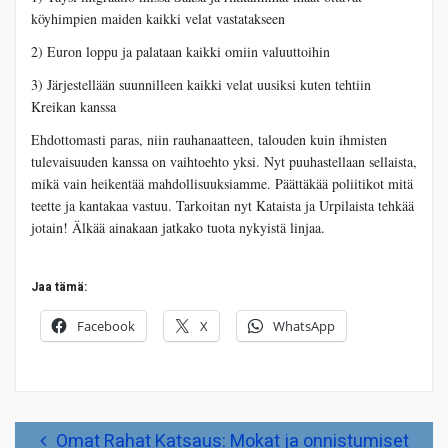
köyhimpien maiden kaikki velat vastatakseen
2) Euron loppu ja palataan kaikki omiin valuuttoihin
3) Järjestellään suunnilleen kaikki velat uusiksi kuten tehtiin
Kreikan kanssa
Ehdottomasti paras, niin rauhanaatteen, talouden kuin ihmisten
tulevaisuuden kanssa on vaihtoehto yksi. Nyt puuhastellaan sellaista,
mikä vain heikentää mahdollisuuksiamme. Päättäkää poliitikot mitä
teette ja kantakaa vastuu. Tarkoitan nyt Kataista ja Urpilaista tehkää
jotain! Älkää ainakaan jatkako tuota nykyistä linjaa.
Jaa tämä:
Facebook
X
WhatsApp
Artikkelien
Omat Rahat Katsaus: Mokat ja onnistumiset