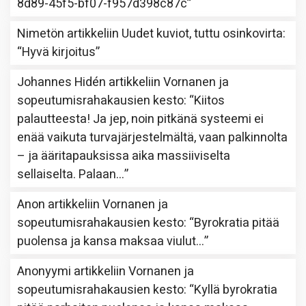
8d89-45f5-bf07-f957d398c87c
”
Nimetön
artikkeliin
Uudet kuviot, tuttu osinkovirta
:
“
Hyvä kirjoitus
”
Johannes Hidén
artikkeliin
Vornanen ja
sopeutumisrahakausien kesto
: “
Kiitos
palautteesta! Ja jep, noin pitkänä systeemi ei
enää vaikuta turvajärjestelmältä, vaan palkinnolta
– ja ääritapauksissa aika massiiviselta
sellaiselta. Palaan…
”
Anon
artikkeliin
Vornanen ja
sopeutumisrahakausien kesto
: “
Byrokratia pitää
puolensa ja kansa maksaa viulut…
”
Anonyymi
artikkeliin
Vornanen ja
sopeutumisrahakausien kesto
: “
Kyllä byrokratia