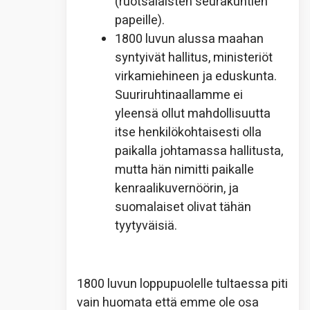
(ruotsalaisten seurakuntien
papeille).
1800 luvun alussa maahan
syntyivät hallitus, ministeriöt
virkamiehineen ja eduskunta.
Suuriruhtinaallamme ei
yleensä ollut mahdollisuutta
itse henkilökohtaisesti olla
paikalla johtamassa hallitusta,
mutta hän nimitti paikalle
kenraalikuvernöörin, ja
suomalaiset olivat tähän
tyytyväisiä.
1800 luvun loppupuolelle tultaessa piti
vain huomata että emme ole osa