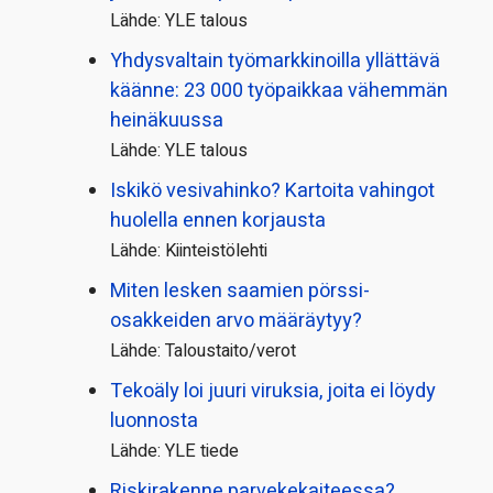
Lähde: YLE talous
Yhdysvaltain työmarkkinoilla yllättävä
käänne: 23 000 työpaikkaa vähemmän
heinäkuussa
Lähde: YLE talous
Iskikö vesivahinko? Kartoita vahingot
huolella ennen korjausta
Lähde: Kiinteistölehti
Miten lesken saamien pörssi­
osakkeiden arvo määräytyy?
Lähde: Taloustaito/verot
Tekoäly loi juuri viruksia, joita ei löydy
luonnosta
Lähde: YLE tiede
Riskirakenne parvekekaiteessa?