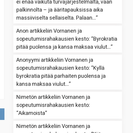
ei enää vaikuta turvajärjestelmältä, vaan
palkinnolta – ja ääritapauksissa aika
massiiviselta sellaiselta. Palaan…
”
Anon
artikkeliin
Vornanen ja
sopeutumisrahakausien kesto
: “
Byrokratia
pitää puolensa ja kansa maksaa viulut…
”
Anonyymi
artikkeliin
Vornanen ja
sopeutumisrahakausien kesto
: “
Kyllä
byrokratia pitää parhaiten puolensa ja
kansa maksaa viulut…
”
Nimetön
artikkeliin
Vornanen ja
sopeutumisrahakausien kesto
:
“
Aikamoista
”
Nimetön
artikkeliin
Vornanen ja