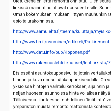
Oletuksena on, että remontti onnistuu. Olen seur
linkissä mainitut asiat ovat nousseet esille. Suunn
Oman kokemukseni mukaan liittyen muuhunkin rak
asioita urakoinnissa.
http://www.aamulehti.fi/teema/kuluttaja/myisik
http://www.hs.fi/asuminen/artikkeli/Putkirem
http://www.datu.info/pub/Koponen.pdf
http://www.rakennuslehti.fi/uutiset/lehtiarkisto/
Etsiessäni asuntokauppasivuilta jotain vertailuko
hinnan jatkuva nousu pääkaupunkiseudulla. On vai
yksiöissä hintojen vaihtelu kerroksen, sijainnin 
neljän huoneen asunnoissa hinta voi alkaa näkyä 
Tällaisessa tilanteessa mahdollinen "lisähinta" vo
ympäristön muista remontoimattomista kohteista. V