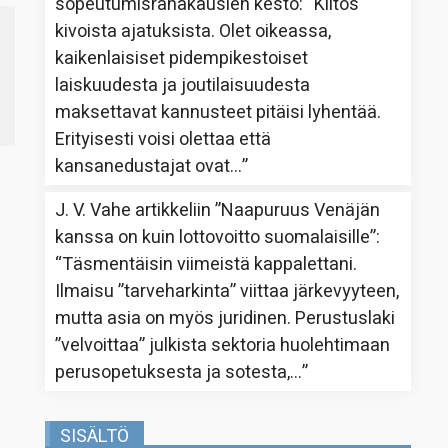
sopeutumisrahakausien kesto
: “
Kiitos
kivoista ajatuksista. Olet oikeassa,
kaikenlaisiset pidempikestoiset
laiskuudesta ja joutilaisuudesta
maksettavat kannusteet pitäisi lyhentää.
Erityisesti voisi olettaa että
kansanedustajat ovat…
”
J. V. Vahe
artikkeliin
”Naapuruus Venäjän
kanssa on kuin lottovoitto suomalaisille”
:
“
Täsmentäisin viimeistä kappalettani.
Ilmaisu ”tarveharkinta” viittaa järkevyyteen,
mutta asia on myös juridinen. Perustuslaki
”velvoittaa” julkista sektoria huolehtimaan
perusopetuksesta ja sotesta,…
”
SISÄLTÖ