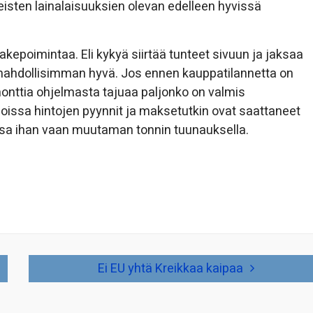
eisten lainalaisuuksien olevan edelleen hyvissä
akepoimintaa. Eli kykyä siirtää tunteet sivuun ja jaksaa
mahdollisimman hyvä. Jos ennen kauppatilannetta on
nttia ohjelmasta tajuaa paljonko on valmis
issa hintojen pyynnit ja maksetutkin ovat saattaneet
sa ihan vaan muutaman tonnin tuunauksella.
Ei EU yhtä Kreikkaa kaipaa