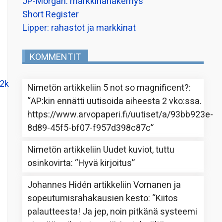
JP-Morgan: markkinanäkemys
Short Register
Lipper: rahastot ja markkinat
KOMMENTIT
d2k
Nimetön
artikkeliin
5 not so magnificent?
:
“
AP:kin ennätti uutisoida aiheesta 2 vko:ssa.
https://www.arvopaperi.fi/uutiset/a/93bb923e-
8d89-45f5-bf07-f957d398c87c
”
Nimetön
artikkeliin
Uudet kuviot, tuttu
osinkovirta
: “
Hyvä kirjoitus
”
Johannes Hidén
artikkeliin
Vornanen ja
sopeutumisrahakausien kesto
: “
Kiitos
palautteesta! Ja jep, noin pitkänä systeemi