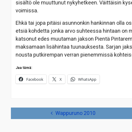
sisältö ole muuttunut nykyhetkeen. Väittäisin kys
voimissa.
Ehkä tai jopa pitäisi asunnonkin hankinnan olla os
etsiä kohdetta jonka arvo suhteessa hintaan on 
katsonut edes muutaman jakson Pientä Pintaremo
maksamaan lisähintaa tuunauksesta. Sarjan jakso
nousta putkirempan verran pienemmissä kohteis
Jaa tämä:
Facebook
X
WhatsApp
Artikkelien
Wappuruno 2010
selaus