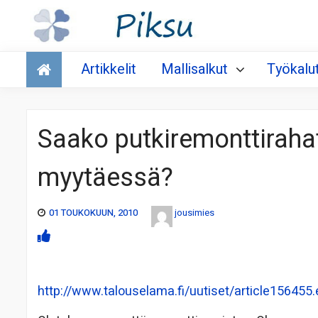
Talous
Artikkelit
Mallisalkut
Työkalu
Saako putkiremonttiraha
myytäessä?
01 TOUKOKUUN, 2010
jousimies
http://www.talouselama.fi/uutiset/article156455