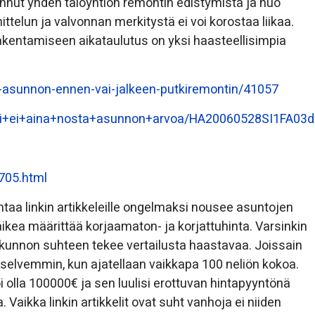
annut yhden taloyhtiön remontin edistymistä ja nuo
ittelun ja valvonnan merkitystä ei voi korostaa liikaa.
entamiseen aikataulutus on yksi haasteellisimpia
o-asunnon-ennen-vai-jalkeen-putkiremontin/41057
ontti+ei+aina+nosta+asunnon+arvoa/HA20060528SI1FA03
7705.html
htaa linkin artikkeleille ongelmaksi nousee asuntojen
kea määrittää korjaamaton- ja korjattuhinta. Varsinkin
ja kunnon suhteen tekee vertailusta haastavaa. Joissain
selvemmin, kun ajatellaan vaikkapa 100 neliön kokoa.
i olla 100000€ ja sen luulisi erottuvan hintapyyntönä
aikka linkin artikkelit ovat suht vanhoja ei niiden