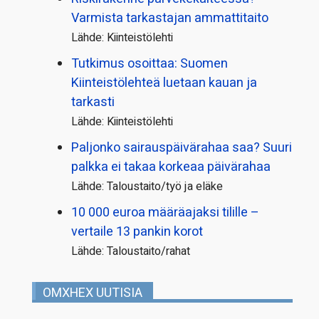
Varmista tarkastajan ammattitaito
Lähde: Kiinteistölehti
Tutkimus osoittaa: Suomen
Kiinteistölehteä luetaan kauan ja
tarkasti
Lähde: Kiinteistölehti
Paljonko sairauspäivä­rahaa saa? Suuri
palkka ei takaa korkeaa päivärahaa
Lähde: Taloustaito/työ ja eläke
10 000 euroa määräajaksi tilille –
vertaile 13 pankin korot
Lähde: Taloustaito/rahat
OMXHEX UUTISIA