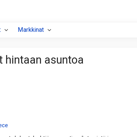
t
Markkinat
t hintaan asuntoa
.ece