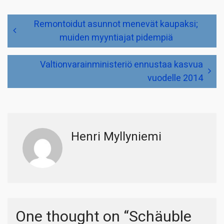
Artikkelien
Remontoidut asunnot menevät kaupaksi;
selaus
muiden myyntiajat pidempiä
Valtionvarainministeriö ennustaa kasvua
vuodelle 2014
Henri Myllyniemi
One thought on “
Schäuble