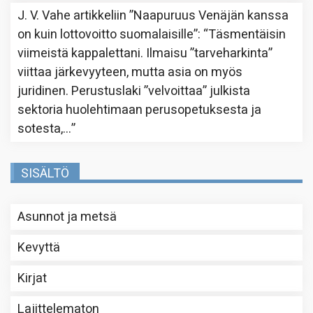
J. V. Vahe
artikkeliin
”Naapuruus Venäjän kanssa
on kuin lottovoitto suomalaisille”
: “
Täsmentäisin
viimeistä kappalettani. Ilmaisu ”tarveharkinta”
viittaa järkevyyteen, mutta asia on myös
juridinen. Perustuslaki ”velvoittaa” julkista
sektoria huolehtimaan perusopetuksesta ja
sotesta,…
”
SISÄLTÖ
Asunnot ja metsä
Kevyttä
Kirjat
Lajittelematon