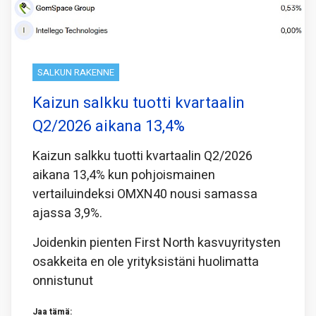
SALKUN RAKENNE
Kaizun salkku tuotti kvartaalin
Q2/2026 aikana 13,4%
Kaizun salkku tuotti kvartaalin Q2/2026
aikana 13,4% kun pohjoismainen
vertailuindeksi OMXN40 nousi samassa
ajassa 3,9%.
Joidenkin pienten First North kasvuyritysten
osakkeita en ole yrityksistäni huolimatta
onnistunut
Jaa tämä: