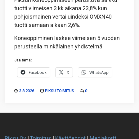
Piksun koneoppimiseen perustuva salkku
tuotti viimeisen 3 kk aikana 23,8% kun
pohjoismainen vertailuindeksi OMXN40
tuotti samaan aikaan 2,6%.
Koneoppiminen laskee viimeisen 5 vuoden
perusteella minkälainen yhdistelmä
Jaa tämä:
Facebook
X
WhatsApp
3.8.2026
PIKSU TOIMITUS
0
Piksu Oy
|
Toimitus
|
Käyttöehdot
|
Mediakortti