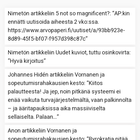
Nimetön
artikkeliin
5 not so magnificent?
: “
AP:kin
ennätti uutisoida aiheesta 2 vko:ssa.
https://www.arvopaperi.fi/uutiset/a/93bb923e-
8d89-45f5-bf07-f957d398c87c
”
Nimetön
artikkeliin
Uudet kuviot, tuttu osinkovirta
:
“
Hyvä kirjoitus
”
Johannes Hidén
artikkeliin
Vornanen ja
sopeutumisrahakausien kesto
: “
Kiitos
palautteesta! Ja jep, noin pitkänä systeemi ei
enää vaikuta turvajärjestelmältä, vaan palkinnolta
– ja ääritapauksissa aika massiiviselta
sellaiselta. Palaan…
”
Anon
artikkeliin
Vornanen ja
sopeutumisrahakausien kesto
: “
Byrokratia pitää