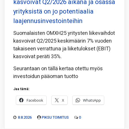
kasvoivat Q2/2026 aikana ja osassa
yrityksistä on jo potentiaalia
laajennusinvestointeihin
Suomalaisten OMXH25 yritysten liikevaihdot
kasvoivat Q2/2025 keskimäärin 7% vuoden
takaiseen verrattuna ja liiketulokset (EBIT)
kasvoivat peräti 35%.
Seurantaan on tällä kertaa otettu myös
investoidun pääoman tuotto
Jaa tämä:
Facebook
X
WhatsApp
8.8.2026
PIKSU TOIMITUS
0