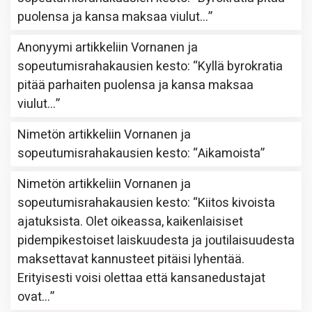
puolensa ja kansa maksaa viulut…
”
Anonyymi
artikkeliin
Vornanen ja
sopeutumisrahakausien kesto
: “
Kyllä byrokratia
pitää parhaiten puolensa ja kansa maksaa
viulut…
”
Nimetön
artikkeliin
Vornanen ja
sopeutumisrahakausien kesto
: “
Aikamoista
”
Nimetön
artikkeliin
Vornanen ja
sopeutumisrahakausien kesto
: “
Kiitos kivoista
ajatuksista. Olet oikeassa, kaikenlaisiset
pidempikestoiset laiskuudesta ja joutilaisuudesta
maksettavat kannusteet pitäisi lyhentää.
Erityisesti voisi olettaa että kansanedustajat
ovat…
”