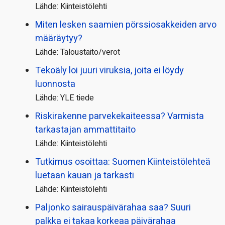
Lähde: Kiinteistölehti
Miten lesken saamien pörssi­osakkeiden arvo
määräytyy?
Lähde: Taloustaito/verot
Tekoäly loi juuri viruksia, joita ei löydy
luonnosta
Lähde: YLE tiede
Riskirakenne parvekekaiteessa? Varmista
tarkastajan ammattitaito
Lähde: Kiinteistölehti
Tutkimus osoittaa: Suomen Kiinteistölehteä
luetaan kauan ja tarkasti
Lähde: Kiinteistölehti
Paljonko sairauspäivä­rahaa saa? Suuri
palkka ei takaa korkeaa päivärahaa