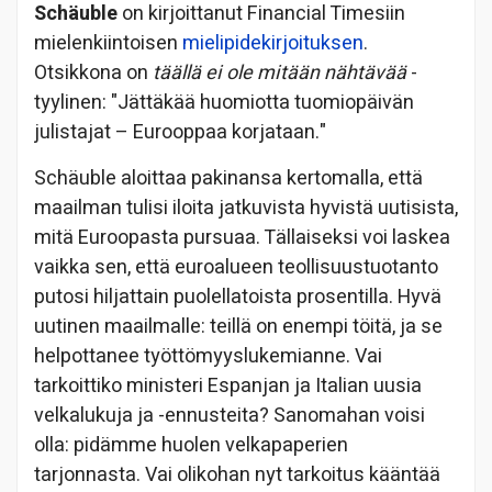
Schäuble
on kirjoittanut Financial Timesiin
mielenkiintoisen
mielipidekirjoituksen
.
Otsikkona on
täällä ei ole mitään nähtävää
-
tyylinen: "Jättäkää huomiotta tuomiopäivän
julistajat – Eurooppaa korjataan."
Schäuble aloittaa pakinansa kertomalla, että
maailman tulisi iloita jatkuvista hyvistä uutisista,
mitä Euroopasta pursuaa. Tällaiseksi voi laskea
vaikka sen, että euroalueen teollisuustuotanto
putosi hiljattain puolellatoista prosentilla. Hyvä
uutinen maailmalle: teillä on enempi töitä, ja se
helpottanee työttömyyslukemianne. Vai
tarkoittiko ministeri Espanjan ja Italian uusia
velkalukuja ja -ennusteita? Sanomahan voisi
olla: pidämme huolen velkapaperien
tarjonnasta. Vai olikohan nyt tarkoitus kääntää