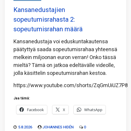
Kansanedustajien
sopeutumisrahasta 2:
sopeutumisrahan määrä
Kansanedustaja voi eduskuntakautensa
päätyttyä saada sopeutumisrahaa yhteensä
melkein miljoonan euron verran! Onko tässä
mieltä? Tämä on jatkoa edeltävälle videolle,
jolla käsittelin sopeutumisrahan kestoa.
https://www.youtube.com/shorts/ZqGmUiUZ7P8
Jaa tämä:
Facebook
X
WhatsApp
5.8.2026
JOHANNES HIDÉN
0