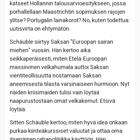
katseet Hollannin talousarvioesitykseen, jossa
porhallellaan Maastrichtin sopimuksen rajojen
ylitse? Portugalin lainakorot? No, kuten todettua:
uutisvirta on ehtymätön.
Schäuble siirtyy Saksan "Euroopan sairan
miehen" vuosiin. Hän kertoo aika
seikkaperäisesti, miten Etelä-Euroopan
massiivinen velkahumala auttoi Saksan
vientiteollisuutta nostamaan Saksan
aneemisesta tilasta varsinaiseen hurmioon. Nyt
näiden kriisimaiden tulisi vain löytää
naapurustostaan omat velkakemut. Etsivä
löytää.
Sitten Schäuble kertoo, miten hyvä idea onkaan
purkaa kiinteäkurssiset valuutat ja ottaa oma
itsenäinen rahapolitiikka käyttöön. Hän