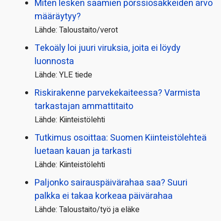
Miten lesken saamien pörssi­osakkeiden arvo
määräytyy?
Lähde: Taloustaito/verot
Tekoäly loi juuri viruksia, joita ei löydy
luonnosta
Lähde: YLE tiede
Riskirakenne parvekekaiteessa? Varmista
tarkastajan ammattitaito
Lähde: Kiinteistölehti
Tutkimus osoittaa: Suomen Kiinteistölehteä
luetaan kauan ja tarkasti
Lähde: Kiinteistölehti
Paljonko sairauspäivä­rahaa saa? Suuri
palkka ei takaa korkeaa päivärahaa
Lähde: Taloustaito/työ ja eläke