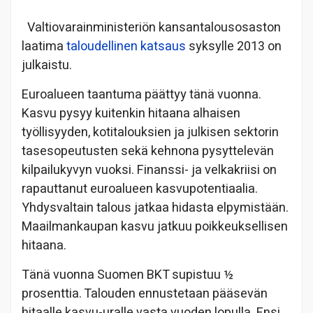
Valtiovarainministeriön kansantalousosaston
laatima
taloudellinen katsaus
syksylle 2013 on
julkaistu.
Euroalueen taantuma päättyy tänä vuonna.
Kasvu pysyy kuitenkin hitaana alhaisen
työllisyyden, kotitalouksien ja julkisen sektorin
tasesopeutusten sekä kehnona pysyttelevän
kilpailukyvyn vuoksi. Finanssi- ja velkakriisi on
rapauttanut euroalueen kasvupotentiaalia.
Yhdysvaltain talous jatkaa hidasta elpymistään.
Maailmankaupan kasvu jatkuu poikkeuksellisen
hitaana.
Tänä vuonna Suomen BKT supistuu ½
prosenttia. Talouden ennustetaan pääsevän
hitaalle kasvu-uralle vasta vuoden lopulla. Ensi