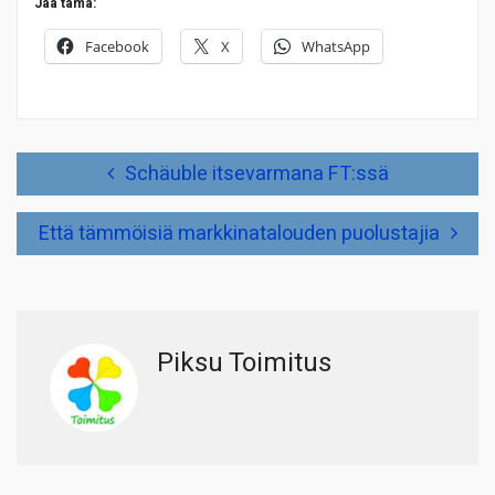
Jaa tämä:
Facebook
X
WhatsApp
Artikkelien
Schäuble itsevarmana FT:ssä
selaus
Että tämmöisiä markkinatalouden puolustajia
Piksu Toimitus