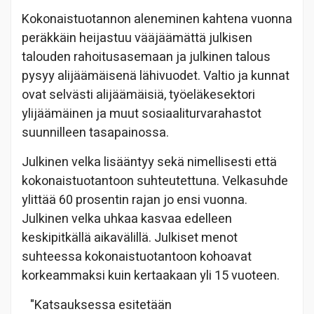
Kokonaistuotannon aleneminen kahtena vuonna
peräkkäin heijastuu vääjäämättä julkisen
talouden rahoitusasemaan ja julkinen talous
pysyy alijäämäisenä lähivuodet. Valtio ja kunnat
ovat selvästi alijäämäisiä, työeläkesektori
ylijäämäinen ja muut sosiaaliturvarahastot
suunnilleen tasapainossa.
Julkinen velka lisääntyy sekä nimellisesti että
kokonaistuotantoon suhteutettuna. Velkasuhde
ylittää 60 prosentin rajan jo ensi vuonna.
Julkinen velka uhkaa kasvaa edelleen
keskipitkällä aikavälillä. Julkiset menot
suhteessa kokonaistuotantoon kohoavat
korkeammaksi kuin kertaakaan yli 15 vuoteen.
"Katsauksessa esitetään