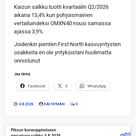
Kaizun salkku tuotti kvartaalin Q2/2026
aikana 13,4% kun pohjoismainen
vertailuindeksi OMXN40 nousi samassa
ajassa 3,9%.
Joidenkin pienten First North kasvuyritysten
osakkeita en ole yrityksistäni huolimatta
onnistunut
Jaa tämä:
Facebook
X
WhatsApp
4.8.2026
KAI NYMAN
0