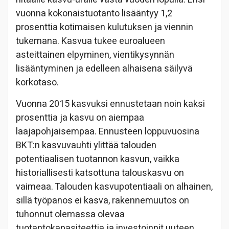
vuonna kokonaistuotanto lisääntyy 1,2
prosenttia kotimaisen kulutuksen ja viennin
tukemana. Kasvua tukee euroalueen
asteittainen elpyminen, vientikysynnän
lisääntyminen ja edelleen alhaisena säilyvä
korkotaso.
Vuonna 2015 kasvuksi ennustetaan noin kaksi
prosenttia ja kasvu on aiempaa
laajapohjaisempaa. Ennusteen loppuvuosina
BKT:n kasvuvauhti ylittää talouden
potentiaalisen tuotannon kasvun, vaikka
historiallisesti katsottuna talouskasvu on
vaimeaa. Talouden kasvupotentiaali on alhainen,
sillä työpanos ei kasva, rakennemuutos on
tuhonnut olemassa olevaa
tuotantokapasiteettia ja investoinnit uuteen