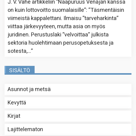
J. V. Vahe
artikkeliin
”Naapuruus Venäjän kanssa
on kuin lottovoitto suomalaisille”
: “
Täsmentäisin
viimeistä kappalettani. Ilmaisu ”tarveharkinta”
viittaa järkevyyteen, mutta asia on myös
juridinen. Perustuslaki ”velvoittaa” julkista
sektoria huolehtimaan perusopetuksesta ja
sotesta,…
”
SISÄLTÖ
Asunnot ja metsä
Kevyttä
Kirjat
Lajittelematon