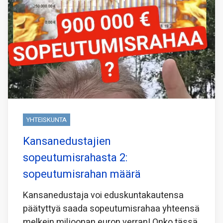
YHTEISKUNTA
Kansanedustajien
sopeutumisrahasta 2:
sopeutumisrahan määrä
Kansanedustaja voi eduskuntakautensa
päätyttyä saada sopeutumisrahaa yhteensä
melkein miljoonan euron verran! Onko tässä