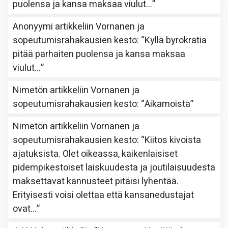
puolensa ja kansa maksaa viulut…
”
Anonyymi
artikkeliin
Vornanen ja
sopeutumisrahakausien kesto
: “
Kyllä byrokratia
pitää parhaiten puolensa ja kansa maksaa
viulut…
”
Nimetön
artikkeliin
Vornanen ja
sopeutumisrahakausien kesto
: “
Aikamoista
”
Nimetön
artikkeliin
Vornanen ja
sopeutumisrahakausien kesto
: “
Kiitos kivoista
ajatuksista. Olet oikeassa, kaikenlaisiset
pidempikestoiset laiskuudesta ja joutilaisuudesta
maksettavat kannusteet pitäisi lyhentää.
Erityisesti voisi olettaa että kansanedustajat
ovat…
”