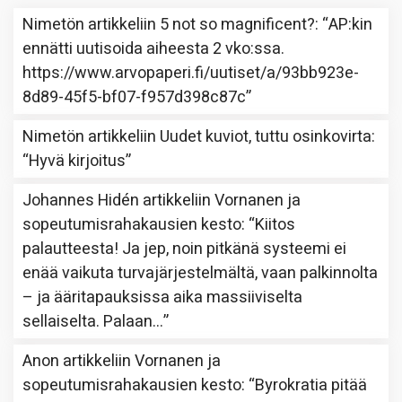
Nimetön
artikkeliin
5 not so magnificent?
: “
AP:kin
ennätti uutisoida aiheesta 2 vko:ssa.
https://www.arvopaperi.fi/uutiset/a/93bb923e-
8d89-45f5-bf07-f957d398c87c
”
Nimetön
artikkeliin
Uudet kuviot, tuttu osinkovirta
:
“
Hyvä kirjoitus
”
Johannes Hidén
artikkeliin
Vornanen ja
sopeutumisrahakausien kesto
: “
Kiitos
palautteesta! Ja jep, noin pitkänä systeemi ei
enää vaikuta turvajärjestelmältä, vaan palkinnolta
– ja ääritapauksissa aika massiiviselta
sellaiselta. Palaan…
”
Anon
artikkeliin
Vornanen ja
sopeutumisrahakausien kesto
: “
Byrokratia pitää