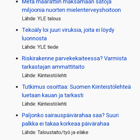
Meta määrättiin maksamaan satoja
miljoonia nuorten mielenterveyshoitoon
Lähde: YLE talous
Tekoäly loi juuri viruksia, joita ei löydy
luonnosta
Lähde: YLE tiede
Riskirakenne parvekekaiteessa? Varmista
tarkastajan ammattitaito
Lähde: Kiinteistölehti
Tutkimus osoittaa: Suomen Kiinteistölehteä
luetaan kauan ja tarkasti
Lähde: Kiinteistölehti
Paljonko sairauspäivä­rahaa saa? Suuri
palkka ei takaa korkeaa päivärahaa
Lähde: Taloustaito/työ ja eläke