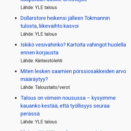
Lähde: YLE talous
Dollarstore heikensi jälleen Tokmannin
tulosta, liikevaihto kasvoi
Lähde: YLE talous
Iskikö vesivahinko? Kartoita vahingot huolella
ennen korjausta
Lähde: Kiinteistölehti
Miten lesken saamien pörssi­osakkeiden arvo
määräytyy?
Lähde: Taloustaito/verot
Talous on viimein nousussa – kysyimme
kauanko kestää, että työllisyys seuraa
perässä
Lähde: YLE talous