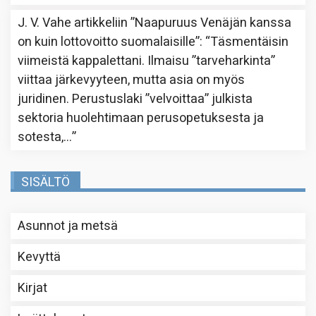
J. V. Vahe
artikkeliin
”Naapuruus Venäjän kanssa
on kuin lottovoitto suomalaisille”
: “
Täsmentäisin
viimeistä kappalettani. Ilmaisu ”tarveharkinta”
viittaa järkevyyteen, mutta asia on myös
juridinen. Perustuslaki ”velvoittaa” julkista
sektoria huolehtimaan perusopetuksesta ja
sotesta,…
”
SISÄLTÖ
Asunnot ja metsä
Kevyttä
Kirjat