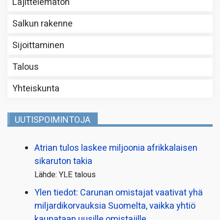
Lajittelematon
Salkun rakenne
Sijoittaminen
Talous
Yhteiskunta
UUTISPOIMINTOJA
Atrian tulos laskee miljoonia afrikkalaisen
sikaruton takia
Lähde: YLE talous
Ylen tiedot: Carunan omistajat vaativat yhä
miljardi­korvauksia Suomelta, vaikka yhtiö
kaupataan uusille omistajille