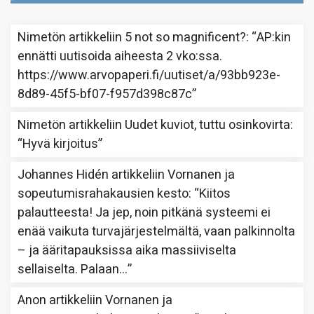
Nimetön
artikkeliin
5 not so magnificent?
: “
AP:kin
ennätti uutisoida aiheesta 2 vko:ssa.
https://www.arvopaperi.fi/uutiset/a/93bb923e-
8d89-45f5-bf07-f957d398c87c
”
Nimetön
artikkeliin
Uudet kuviot, tuttu osinkovirta
:
“
Hyvä kirjoitus
”
Johannes Hidén
artikkeliin
Vornanen ja
sopeutumisrahakausien kesto
: “
Kiitos
palautteesta! Ja jep, noin pitkänä systeemi ei
enää vaikuta turvajärjestelmältä, vaan palkinnolta
– ja ääritapauksissa aika massiiviselta
sellaiselta. Palaan…
”
Anon
artikkeliin
Vornanen ja