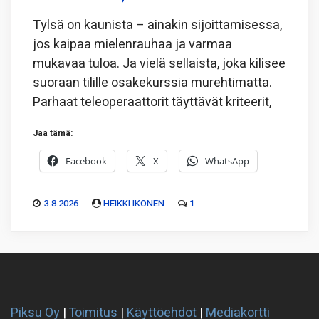
Tylsä on kaunista – ainakin sijoittamisessa,
jos kaipaa mielenrauhaa ja varmaa
mukavaa tuloa. Ja vielä sellaista, joka kilisee
suoraan tilille osakekurssia murehtimatta.
Parhaat teleoperaattorit täyttävät kriteerit,
Jaa tämä:
Facebook
X
WhatsApp
3.8.2026
HEIKKI IKONEN
1
Piksu Oy
|
Toimitus
|
Käyttöehdot
|
Mediakortti