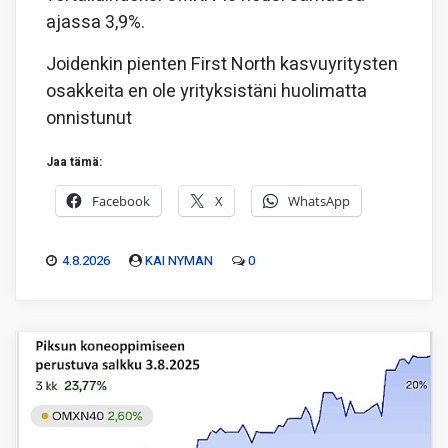
ajassa 3,9%.
Joidenkin pienten First North kasvuyritysten
osakkeita en ole yrityksistäni huolimatta
onnistunut
Jaa tämä:
Facebook
X
WhatsApp
4.8.2026
KAI NYMAN
0