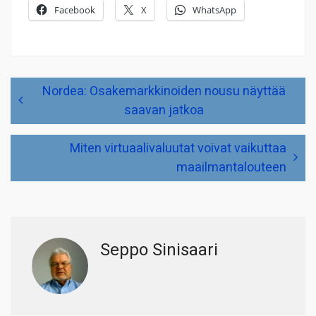
Facebook
X
WhatsApp
Artikkelien
Nordea: Osakemarkkinoiden nousu näyttää
selaus
saavan jatkoa
Miten virtuaalivaluutat voivat vaikuttaa
maailmantalouteen
Seppo Sinisaari