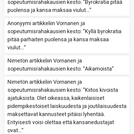
sopeutumisrahakausien kesto
: “
Byrokratia pitää
puolensa ja kansa maksaa viulut…
”
Anonyymi
artikkeliin
Vornanen ja
sopeutumisrahakausien kesto
: “
Kyllä byrokratia
pitää parhaiten puolensa ja kansa maksaa
viulut…
”
Nimetön
artikkeliin
Vornanen ja
sopeutumisrahakausien kesto
: “
Aikamoista
”
Nimetön
artikkeliin
Vornanen ja
sopeutumisrahakausien kesto
: “
Kiitos kivoista
ajatuksista. Olet oikeassa, kaikenlaisiset
pidempikestoiset laiskuudesta ja joutilaisuudesta
maksettavat kannusteet pitäisi lyhentää.
Erityisesti voisi olettaa että kansanedustajat
ovat…
”