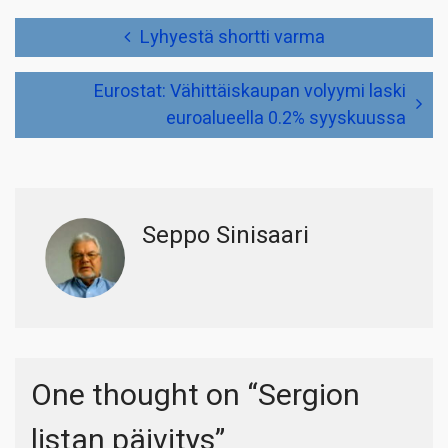
Artikkelien
Lyhyestä shortti varma
selaus
Eurostat: Vähittäiskaupan volyymi laski
euroalueella 0.2% syyskuussa
Seppo Sinisaari
One thought on “
Sergion
listan päivitys
”