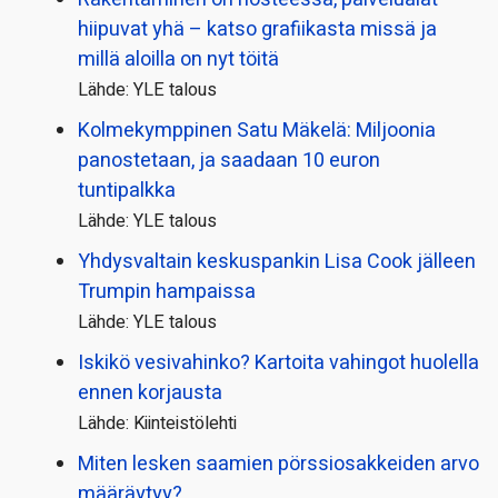
hiipuvat yhä – katso grafiikasta missä ja
millä aloilla on nyt töitä
Lähde: YLE talous
Kolmekymppinen Satu Mäkelä: Miljoonia
panostetaan, ja saadaan 10 euron
tuntipalkka
Lähde: YLE talous
Yhdysvaltain keskuspankin Lisa Cook jälleen
Trumpin hampaissa
Lähde: YLE talous
Iskikö vesivahinko? Kartoita vahingot huolella
ennen korjausta
Lähde: Kiinteistölehti
Miten lesken saamien pörssi­osakkeiden arvo
määräytyy?