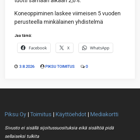
tuotti samaan aikaan 2,6%.
Koneoppiminen laskee viimeisen 5 vuoden
perusteella minkälainen yhdistelmä
Jaa tämä:
Facebook
X
WhatsApp
3.8.2026
PIKSU TOIMITUS
0
Piksu Oy
|
Toimitus
|
Käyttöehdot
|
Mediakortti
Sivusto ei sisällä sijoitussuosituksia eikä sisältöä pidä
sellaiseksi tulkita