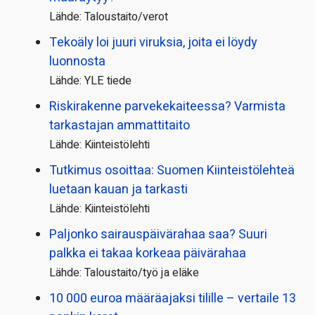
Lähde: Taloustaito/verot
Tekoäly loi juuri viruksia, joita ei löydy
luonnosta
Lähde: YLE tiede
Riskirakenne parvekekaiteessa? Varmista
tarkastajan ammattitaito
Lähde: Kiinteistölehti
Tutkimus osoittaa: Suomen Kiinteistölehteä
luetaan kauan ja tarkasti
Lähde: Kiinteistölehti
Paljonko sairauspäivä­rahaa saa? Suuri
palkka ei takaa korkeaa päivärahaa
Lähde: Taloustaito/työ ja eläke
10 000 euroa määräajaksi tilille – vertaile 13