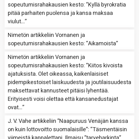
sopeutumisrahakausien kesto
: “
Kyllä byrokratia
pitää parhaiten puolensa ja kansa maksaa
viulut…
”
Nimetön
artikkeliin
Vornanen ja
sopeutumisrahakausien kesto
: “
Aikamoista
”
Nimetön
artikkeliin
Vornanen ja
sopeutumisrahakausien kesto
: “
Kiitos kivoista
ajatuksista. Olet oikeassa, kaikenlaisiset
pidempikestoiset laiskuudesta ja joutilaisuudesta
maksettavat kannusteet pitäisi lyhentää.
Erityisesti voisi olettaa että kansanedustajat
ovat…
”
J. V. Vahe
artikkeliin
”Naapuruus Venäjän kanssa
on kuin lottovoitto suomalaisille”
: “
Täsmentäisin
viimeistä kappalettani. Ilmaisu ”tarveharkinta”