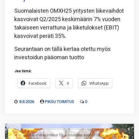
Suomalaisten OMXH25 yritysten liikevaihdot
kasvoivat Q2/2025 keskimäärin 7% vuoden
takaiseen verrattuna ja liiketulokset (EBIT)
kasvoivat peräti 35%.
Seurantaan on tällä kertaa otettu myös
investoidun pääoman tuotto
Jaa tämä:
Facebook
X
WhatsApp
8.8.2026
PIKSU TOIMITUS
0