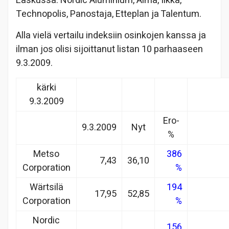
Laskussa: Nordic Aluminium, Alma, Ilkka,
Technopolis, Panostaja, Etteplan ja Talentum.
Alla vielä vertailu indeksiin osinkojen kanssa ja
ilman jos olisi sijoittanut listan 10 parhaaseen
9.3.2009.
kärki
9.3.2009
Ero-
9.3.2009
Nyt
%
Metso
386
7,43
36,10
Corporation
%
Wärtsilä
194
17,95
52,85
Corporation
%
Nordic
156