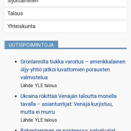
Sijoittaminen
Talous
Yhteiskunta
UUTISPOIMINTOJA
Grönlannilta tiukka varoitus – amerikkalainen
öljy-yhtiö jatkoi luvattomien porausten
valmistelua
Lähde: YLE talous
Ukraina rökittää Venäjän taloutta monella
tavalla – asiantuntijat: Venäjä kurjistuu,
mutta ei murru
Lähde: YLE talous
Rakentaminen on nosteessa, palvelualat