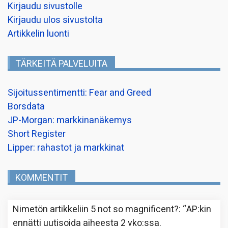
Kirjaudu sivustolle
Kirjaudu ulos sivustolta
Artikkelin luonti
TÄRKEITÄ PALVELUITA
Sijoitussentimentti: Fear and Greed
Borsdata
JP-Morgan: markkinanäkemys
Short Register
Lipper: rahastot ja markkinat
KOMMENTIT
Nimetön
artikkeliin
5 not so magnificent?
: “
AP:kin
ennätti uutisoida aiheesta 2 vko:ssa.