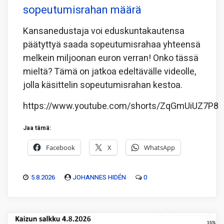
sopeutumisrahan määrä
Kansanedustaja voi eduskuntakautensa
päätyttyä saada sopeutumisrahaa yhteensä
melkein miljoonan euron verran! Onko tässä
mieltä? Tämä on jatkoa edeltävälle videolle,
jolla käsittelin sopeutumisrahan kestoa.
https://www.youtube.com/shorts/ZqGmUiUZ7P8
Jaa tämä:
Facebook
X
WhatsApp
5.8.2026
JOHANNES HIDÉN
0