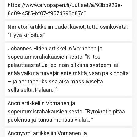
https://www.arvopaperi.fi/uutiset/a/93bb923e-
8d89-45f5-bf07-f957d398c87c
”
Nimetön
artikkeliin
Uudet kuviot, tuttu osinkovirta
:
“
Hyvä kirjoitus
”
Johannes Hidén
artikkeliin
Vornanen ja
sopeutumisrahakausien kesto
: “
Kiitos
palautteesta! Ja jep, noin pitkänä systeemi ei
enää vaikuta turvajärjestelmältä, vaan palkinnolta
– ja ääritapauksissa aika massiiviselta
sellaiselta. Palaan…
”
Anon
artikkeliin
Vornanen ja
sopeutumisrahakausien kesto
: “
Byrokratia pitää
puolensa ja kansa maksaa viulut…
”
Anonyymi
artikkeliin
Vornanen ja