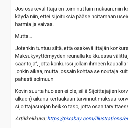
Jos osakevälittäjä on toiminut lain mukaan, niin k
käydä niin, ettei sijoituksia pääse hoitamaan useis
harmia ja vaivaa.
Mutta…
Jotenkin tuntuu siltä, että osakevälittäjän konkurssi
Maksukyvyttömyyden reunalla keikkuessa välittä
sääntöjä”, jotta konkurssi jollain ihmeen kaupalla
jonkin aikaa, mutta jossain kohtaa se noutaja kuite
pahasti solmuun.
Kovin suurta huoleen ei ole, sillä Sijoittajajien
alkaen) aikana kertaakaan tarvinnut maksaa korva
sijoittajasuojan heikko taso, jotta osaa tarvittaess
Artikkelikuva:
https://pixabay.com/illustrations/