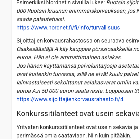
Esimerkiksi Nordnetin sivuilla lukee:
Ruotsin sijo
000 Ruotsin kruunun enimmäiskorvaukseen, jos 
saada palautetuksi.
https://www.nordnet.fi/fi/info/turvallisuus
Sijoittajien korvausrahastossa on seuraava esime
Osakesäästäjä A käy kauppaa pörssiosakkeilla no
euroa. Hän ei ole ammattimainen asiakas.
Jos hänen käyttämänsä palveluntarjoaja asetetaan 
ovat kuitenkin turvassa, sillä ne eivät kuulu palve
lainvastaisesti sekoittanut asiakasvarat omiin var
euroa A:n 50 000 euron saatavasta. Loppuosan 30 
https://www.sijoittajienkorvausrahasto.fi/4
Konkurssitilanteet ovat usein sekavi
Yritysten konkurssitilanteet ovat usein sekavia j
perimässä omia saataviaan. Niin kuin pitääkin.