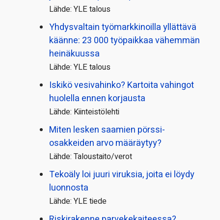
Lähde: YLE talous
Yhdysvaltain työmarkkinoilla yllättävä
käänne: 23 000 työpaikkaa vähemmän
heinäkuussa
Lähde: YLE talous
Iskikö vesivahinko? Kartoita vahingot
huolella ennen korjausta
Lähde: Kiinteistölehti
Miten lesken saamien pörssi­
osakkeiden arvo määräytyy?
Lähde: Taloustaito/verot
Tekoäly loi juuri viruksia, joita ei löydy
luonnosta
Lähde: YLE tiede
Riskirakenne parvekekaiteessa?