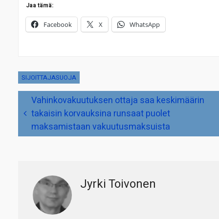
Jaa tämä:
Facebook
X
WhatsApp
SIJOITTAJASUOJA
Artikkelien
Vahinkovakuutuksen ottaja saa keskimäärin
selaus
takaisin korvauksina runsaat puolet
maksamistaan vakuutusmaksuista
Jyrki Toivonen