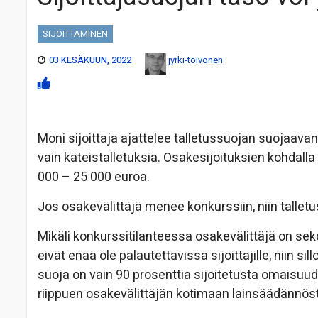
SIJOITTAMINEN
03 KESÄKUUN, 2022
jyrki-toivonen
Moni sijoittaja ajattelee talletussuojan suojaav
vain käteistalletuksia. Osakesijoituksien kohdalla
000 – 25 000 euroa.
Jos osakevälittäjä menee konkurssiin, niin talle
Mikäli konkurssitilanteessa osakevälittäjä on sekoi
eivät enää ole palautettavissa sijoittajille, niin s
suoja on vain 90 prosenttia sijoitetusta omaisu
riippuen osakevälittäjän kotimaan lainsäädännös