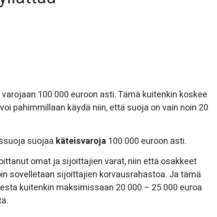
an varojaan 100 000 euroon asti. Tämä kuitenkin koskee
 voi pahimmillaan käydä niin, että suoja on vain noin 20
tussuoja suojaa
käteisvaroja
100 000 euroon asti.
ttanut omat ja sijoittajien varat, niin että osakkeet
illoin sovelletaan sijoittajien korvausrahastoa. Ja tämä
udesta kuitenkin maksimissaan 20 000 – 25 000 euroa
tä.