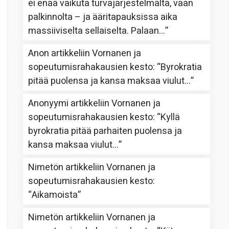
ei enää vaikuta turvajärjestelmältä, vaan
palkinnolta – ja ääritapauksissa aika
massiiviselta sellaiselta. Palaan…
”
Anon
artikkeliin
Vornanen ja
sopeutumisrahakausien kesto
: “
Byrokratia
pitää puolensa ja kansa maksaa viulut…
”
Anonyymi
artikkeliin
Vornanen ja
sopeutumisrahakausien kesto
: “
Kyllä
byrokratia pitää parhaiten puolensa ja
kansa maksaa viulut…
”
Nimetön
artikkeliin
Vornanen ja
sopeutumisrahakausien kesto
:
“
Aikamoista
”
Nimetön
artikkeliin
Vornanen ja