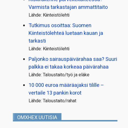
Varmista tarkastajan ammattitaito
Lähde: Kiinteistölehti
Tutkimus osoittaa: Suomen
Kiinteistölehteä luetaan kauan ja
tarkasti
Lähde: Kiinteistölehti
Paljonko sairauspäivä­rahaa saa? Suuri
palkka ei takaa korkeaa päivärahaa
Lähde: Taloustaito/työ ja eläke
10 000 euroa määräajaksi tilille –
vertaile 13 pankin korot
Lähde: Taloustaito/rahat
OMXHEX UUTISIA