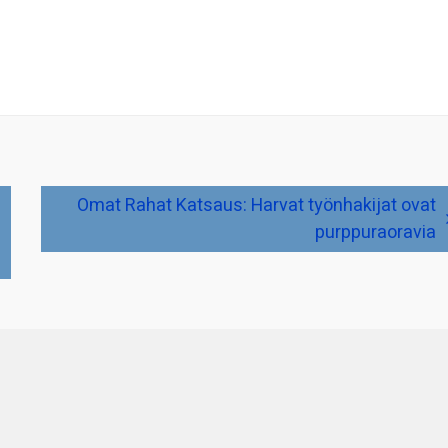
Omat Rahat Katsaus: Harvat työnhakijat ovat
purppuraoravia