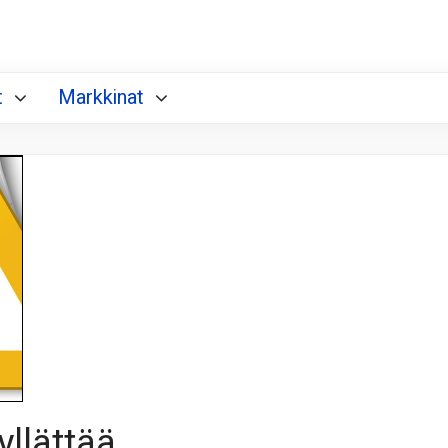
t
Markkinat
yllättää