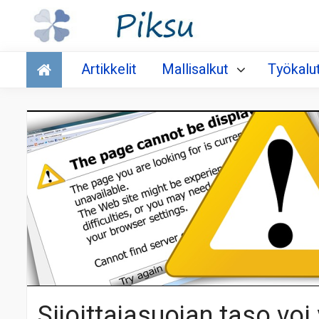
Talous
Artikkelit
Mallisalkut
Työkalu
Sijoittajasuojan taso voi 