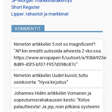
JP-Morgan: markkinanäkemys
Short Register
Lipper: rahastot ja markkinat
KOMMENTIT
Nimetön
artikkeliin
5 not so magnificent?
:
“
AP:kin ennätti uutisoida aiheesta 2 vko:ssa.
https://www.arvopaperi.fi/uutiset/a/93bb923e-
8d89-45f5-bf07-f957d398c87c
”
Nimetön
artikkeliin
Uudet kuviot, tuttu
osinkovirta
: “
Hyvä kirjoitus
”
Johannes Hidén
artikkeliin
Vornanen ja
sopeutumisrahakausien kesto
: “
Kiitos
palautteesta! Ja jep, noin pitkänä systeemi