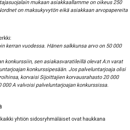
ittajasuojalain mukaan asiakkaallamme on oikeus 250
Nordnet on maksukyvytön eikä asiakkaan arvopapereita
rkki:
in kerran vuodessa. Hänen salkkunsa arvo on 50 000
konkurssiin, sen asiakasvaratileillä olevat A:n varat
luntarjoajan konkurssipesään. Jos palveluntarjoaja olisi
oihinsa, korvaisi Sijoittajien korvausrahasto 20 000
000 A valvoisi palveluntarjoajan konkurssissa.
a
a kaikki yhtiön sidosryhmäläiset ovat haukkana