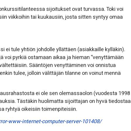
onkurssitilanteessa sijoitukset ovat turvassa. Toki voi
iin viikkoihin tai kuukausiin, josta sitten syntyy omaa
 ei tule yhtiön johdolle yllättäen (asiakkaille kylläkin).
jä voi pyrkiä ostamaan aikaa ja hieman ”venyttämään
 vältettäisiin. Sääntöjen venyttäminen voi onnistua
nkin tulee, jolloin välittäjän tilanne on voinut mennä
 korvausrahastosta ei ole sen olemassaolon (vuodesta 1998
uksia. Tästäkin huolimatta sijoittajan on hyvä tiedostaa
a ryhtyä oikeisiin toimenpiteisiin.
error-www-internet-computer-server-101408/