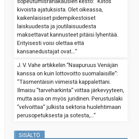
sopeutumisrahakausien kesto
: “
Kiitos
kivoista ajatuksista. Olet oikeassa,
kaikenlaisiset pidempikestoiset
laiskuudesta ja joutilaisuudesta
maksettavat kannusteet pitäisi lyhentää.
Erityisesti voisi olettaa että
kansanedustajat ovat…
”
J. V. Vahe
artikkeliin
”Naapuruus Venäjän
kanssa on kuin lottovoitto suomalaisille”
:
“
Täsmentäisin viimeistä kappalettani.
Ilmaisu ”tarveharkinta” viittaa järkevyyteen,
mutta asia on myös juridinen. Perustuslaki
”velvoittaa” julkista sektoria huolehtimaan
perusopetuksesta ja sotesta,…
”
SISÄLTÖ