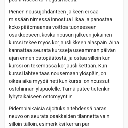
Pienen nousujohdanteen jälkeen ei saa
missään nimessä innostua liikaa ja panostaa
koko pääomaansa voittoa tuoneeseen
osakkeeseen, koska nousun jälkeen jokainen
kurssi tekee myös korjausliikkeen alaspäin. Aina
kannattaa seurata kursseja useamman päivän
ajan ennen ostopäätöstä, ja ostaa silloin kun
kurssi on tekemässä korjausliikettään. Kun
kurssi lähtee taas nousemaan ylöspäin, on
oikea aika myydä heti kun kurssi on noussut
ostohinnan yläpuolelle. Tämä pätee tietenkin
lyhytaikaiseen ostomyyntiin.
Pidempiaikaisia sijoituksia tehdessä paras
neuvo on seurata osakkeiden tilannetta vain
silloin tällöin, esimerkiksi kerran pari