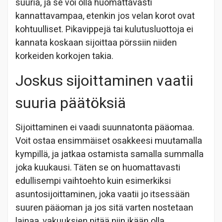
suuria, ja se voi olla huomattavasti
kannattavampaa, etenkin jos velan korot ovat
kohtuulliset. Pikavippejä tai kulutusluottoja ei
kannata koskaan sijoittaa pörssiin niiden
korkeiden korkojen takia.
Joskus sijoittaminen vaatii
suuria päätöksiä
Sijoittaminen ei vaadi suunnatonta pääomaa.
Voit ostaa ensimmäiset osakkeesi muutamalla
kympillä, ja jatkaa ostamista samalla summalla
joka kuukausi. Täten se on huomattavasti
edullisempi vaihtoehto kuin esimerkiksi
asuntosijoittaminen, joka vaatii jo itsessään
suuren pääoman ja jos sitä varten nostetaan
lainaa, vakuuksien pitää niin ikään olla