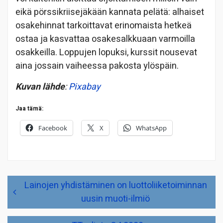
eikä pörssikriisejäkään kannata pelätä: alhaiset
osakehinnat tarkoittavat erinomaista hetkeä
ostaa ja kasvattaa osakesalkkuaan varmoilla
osakkeilla. Loppujen lopuksi, kurssit nousevat
aina jossain vaiheessa pakosta ylöspäin.
Kuvan lähde
:
Pixabay
Jaa tämä:
Facebook
X
WhatsApp
Artikkelien
Lainojen yhdistäminen on luottoliiketoiminnan
selaus
uusin muoti-ilmiö