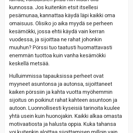
kunnossa. Jos kuitenkin etsit itsellesi
pesämunaa, kannattaa käydä läpi kaikki oma
omaisuus. Olisiko jo aika myydä se perheen
kesämökki, jossa ehtii käydä vain kerran
vuodessa, ja sijoittaa ne rahat johonkin
muuhun? Pörssi tuo taatusti huomattavasti
enemmän tuottoa kuin vanha kesämökki
keskellä metsää.
Hulluimmissa tapauksissa perheet ovat
myyneet asuntonsa ja autonsa, sijoittaneet
kaiken pörssiin ja kahta vuotta myöhemmin
sijoitus on poikinut rahat kahteen asuntoon ja
autoon. Luonnollisesti kyseisiä tarinoita kuulee
yhtä usein kuin huonojakin. Kaikki alkaa omasta
motivaatiosta ja halusta oppia. Kuka tahansa
voi kuitenkin aloittaa sijoittamisen milloin vain