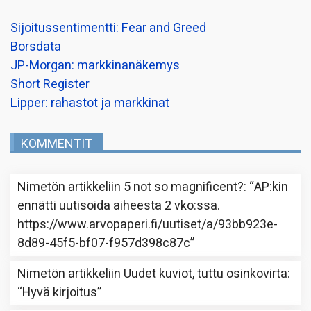
Sijoitussentimentti: Fear and Greed
Borsdata
JP-Morgan: markkinanäkemys
Short Register
Lipper: rahastot ja markkinat
KOMMENTIT
Nimetön
artikkeliin
5 not so magnificent?
: “
AP:kin
ennätti uutisoida aiheesta 2 vko:ssa.
https://www.arvopaperi.fi/uutiset/a/93bb923e-
8d89-45f5-bf07-f957d398c87c
”
Nimetön
artikkeliin
Uudet kuviot, tuttu osinkovirta
:
“
Hyvä kirjoitus
”