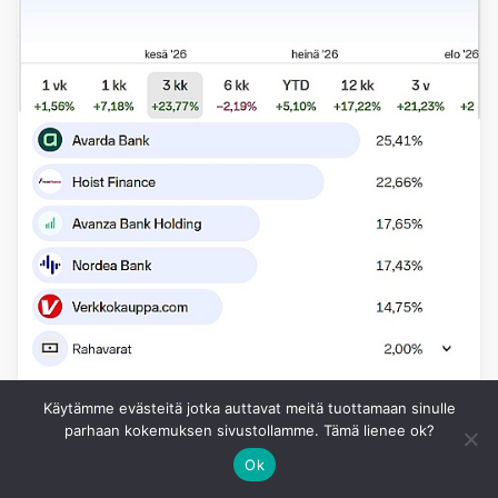
Käytämme evästeitä jotka auttavat meitä tuottamaan sinulle
SALKUN RAKENNE
parhaan kokemuksen sivustollamme. Tämä lienee ok?
Piksun salkku tuotti Q2/2026
Ok