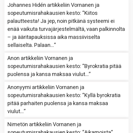
Johannes Hidén
artikkeliin
Vornanen ja
sopeutumisrahakausien kesto
: “
Kiitos
palautteesta! Ja jep, noin pitkänä systeemi ei
enää vaikuta turvajärjestelmältä, vaan palkinnolta
– ja ääritapauksissa aika massiiviselta
sellaiselta. Palaan…
”
Anon
artikkeliin
Vornanen ja
sopeutumisrahakausien kesto
: “
Byrokratia pitää
puolensa ja kansa maksaa viulut…
”
Anonyymi
artikkeliin
Vornanen ja
sopeutumisrahakausien kesto
: “
Kyllä byrokratia
pitää parhaiten puolensa ja kansa maksaa
viulut…
”
Nimetön
artikkeliin
Vornanen ja
sopeutumisrahakausien kesto
: “
Aikamoista
”