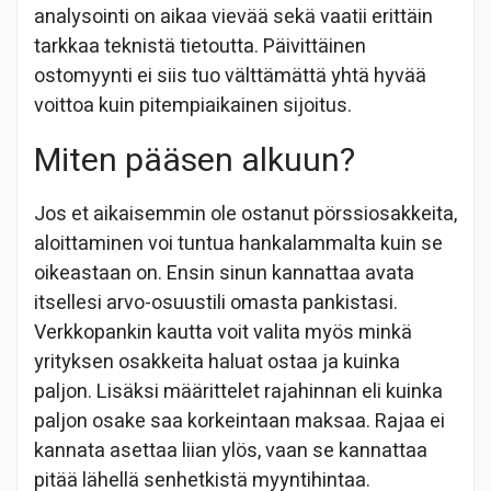
analysointi on aikaa vievää sekä vaatii erittäin
tarkkaa teknistä tietoutta. Päivittäinen
ostomyynti ei siis tuo välttämättä yhtä hyvää
voittoa kuin pitempiaikainen sijoitus.
Miten pääsen alkuun?
Jos et aikaisemmin ole ostanut pörssiosakkeita,
aloittaminen voi tuntua hankalammalta kuin se
oikeastaan on. Ensin sinun kannattaa avata
itsellesi arvo-osuustili omasta pankistasi.
Verkkopankin kautta voit valita myös minkä
yrityksen osakkeita haluat ostaa ja kuinka
paljon. Lisäksi määrittelet rajahinnan eli kuinka
paljon osake saa korkeintaan maksaa. Rajaa ei
kannata asettaa liian ylös, vaan se kannattaa
pitää lähellä senhetkistä myyntihintaa.