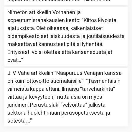
Nimetön
artikkeliin
Vornanen ja
sopeutumisrahakausien kesto
: “
Kiitos kivoista
ajatuksista. Olet oikeassa, kaikenlaisiset
pidempikestoiset laiskuudesta ja joutilaisuudesta
maksettavat kannusteet pitäisi lyhentää.
Erityisesti voisi olettaa että kansanedustajat
ovat…
”
J. V. Vahe
artikkeliin
”Naapuruus Venäjän kanssa
on kuin lottovoitto suomalaisille”
: “
Täsmentäisin
viimeistä kappalettani. Ilmaisu ”tarveharkinta”
viittaa järkevyyteen, mutta asia on myös
juridinen. Perustuslaki ”velvoittaa” julkista
sektoria huolehtimaan perusopetuksesta ja
sotesta,…
”