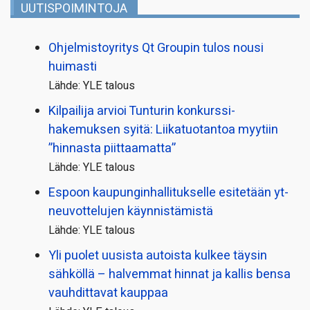
UUTISPOIMINTOJA
Ohjelmistoyritys Qt Groupin tulos nousi
huimasti
Lähde: YLE talous
Kilpailija arvioi Tunturin konkurssi­
hakemuksen syitä: Liikatuotantoa myytiin
”hinnasta piittaamatta”
Lähde: YLE talous
Espoon kaupungin­hallitukselle esitetään yt-
neuvottelujen käynnistämistä
Lähde: YLE talous
Yli puolet uusista autoista kulkee täysin
sähköllä – halvemmat hinnat ja kallis bensa
vauhdittavat kauppaa