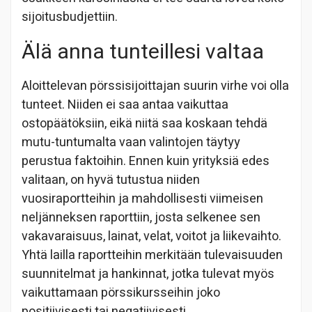
sijoitusbudjettiin.
Älä anna tunteillesi valtaa
Aloittelevan pörssisijoittajan suurin virhe voi olla
tunteet. Niiden ei saa antaa vaikuttaa
ostopäätöksiin, eikä niitä saa koskaan tehdä
mutu-tuntumalta vaan valintojen täytyy
perustua faktoihin. Ennen kuin yrityksiä edes
valitaan, on hyvä tutustua niiden
vuosiraportteihin ja mahdollisesti viimeisen
neljänneksen raporttiin, josta selkenee sen
vakavaraisuus, lainat, velat, voitot ja liikevaihto.
Yhtä lailla raportteihin merkitään tulevaisuuden
suunnitelmat ja hankinnat, jotka tulevat myös
vaikuttamaan pörssikursseihin joko
positiivisesti tai negatiivisesti.