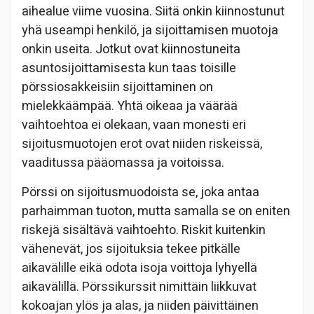
aihealue viime vuosina. Siitä onkin kiinnostunut
yhä useampi henkilö, ja sijoittamisen muotoja
onkin useita. Jotkut ovat kiinnostuneita
asuntosijoittamisesta kun taas toisille
pörssiosakkeisiin sijoittaminen on
mielekkäämpää. Yhtä oikeaa ja väärää
vaihtoehtoa ei olekaan, vaan monesti eri
sijoitusmuotojen erot ovat niiden riskeissä,
vaaditussa pääomassa ja voitoissa.
Pörssi on sijoitusmuodoista se, joka antaa
parhaimman tuoton, mutta samalla se on eniten
riskejä sisältävä vaihtoehto. Riskit kuitenkin
vähenevät, jos sijoituksia tekee pitkälle
aikavälille eikä odota isoja voittoja lyhyellä
aikavälillä. Pörssikurssit nimittäin liikkuvat
kokoajan ylös ja alas, ja niiden päivittäinen