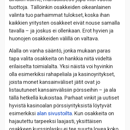
tuottoja. Tällöinkin osakkeiden oikeanlainen
valinta tuo parhaimmat tulokset, koska ihan
kaikkien yritysten osakkeet eivät nouse samalla
tavalla – ja joskus ei ollenkaan. Erot hyvien ja
huonojen osakkeiden välillä on valtava.
Alalla on vanha sääntö, jonka mukaan paras
tapa valita osakkeita on hankkia niitä viideltä
erilaiselta toimialalta. Yksi näistä voi hyvinkin
olla esimerkiksi rahapeliala ja kasinoyritykset,
joista monet kansainväliset jätit ovat jo
listautuneet kansainvälisiin pörsseihin – ja ala
tällä hetkellä kukoistaa. Parhaat vinkit ja uutiset
hyvistä kasinoalan pörssiyrityksistä löytyvät
esimerkiksi
alan sivustoilta
. Kun osakkeita on
hajautettu tarpeeksi laajasti, yksittäisen
osakkeen kurssinlasku ei tee suurta lovea koko