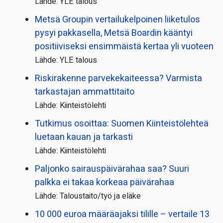
Lähde: YLE talous
Metsä Groupin vertailu­kelpoinen liiketulos
pysyi pakkasella, Metsä Boardin kääntyi
positiiviseksi ensimmäistä kertaa yli vuoteen
Lähde: YLE talous
Riskirakenne parvekekaiteessa? Varmista
tarkastajan ammattitaito
Lähde: Kiinteistölehti
Tutkimus osoittaa: Suomen Kiinteistölehteä
luetaan kauan ja tarkasti
Lähde: Kiinteistölehti
Paljonko sairauspäivä­rahaa saa? Suuri
palkka ei takaa korkeaa päivärahaa
Lähde: Taloustaito/työ ja eläke
10 000 euroa määräajaksi tilille – vertaile 13