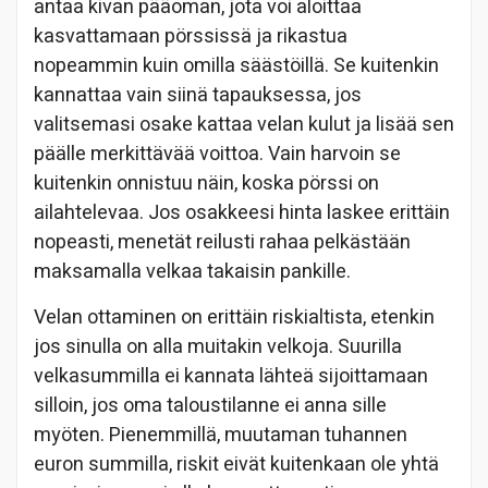
antaa kivan pääoman, jota voi aloittaa
kasvattamaan pörssissä ja rikastua
nopeammin kuin omilla säästöillä. Se kuitenkin
kannattaa vain siinä tapauksessa, jos
valitsemasi osake kattaa velan kulut ja lisää sen
päälle merkittävää voittoa. Vain harvoin se
kuitenkin onnistuu näin, koska pörssi on
ailahtelevaa. Jos osakkeesi hinta laskee erittäin
nopeasti, menetät reilusti rahaa pelkästään
maksamalla velkaa takaisin pankille.
Velan ottaminen on erittäin riskialtista, etenkin
jos sinulla on alla muitakin velkoja. Suurilla
velkasummilla ei kannata lähteä sijoittamaan
silloin, jos oma taloustilanne ei anna sille
myöten. Pienemmillä, muutaman tuhannen
euron summilla, riskit eivät kuitenkaan ole yhtä