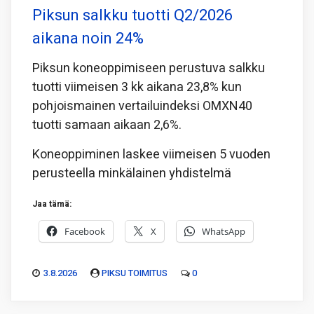
Piksun salkku tuotti Q2/2026
aikana noin 24%
Piksun koneoppimiseen perustuva salkku
tuotti viimeisen 3 kk aikana 23,8% kun
pohjoismainen vertailuindeksi OMXN40
tuotti samaan aikaan 2,6%.
Koneoppiminen laskee viimeisen 5 vuoden
perusteella minkälainen yhdistelmä
Jaa tämä:
Facebook
X
WhatsApp
3.8.2026
PIKSU TOIMITUS
0