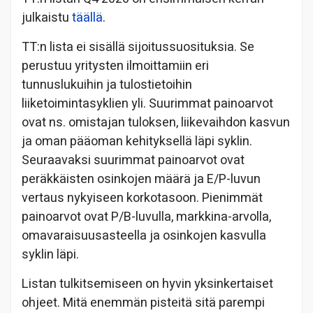
julkaistu
täällä
.
TT:n lista ei sisällä sijoitussuosituksia. Se
perustuu yritysten ilmoittamiin eri
tunnuslukuihin ja tulostietoihin
liiketoimintasyklien yli. Suurimmat painoarvot
ovat ns. omistajan tuloksen, liikevaihdon kasvun
ja oman pääoman kehityksellä läpi syklin.
Seuraavaksi suurimmat painoarvot ovat
peräkkäisten osinkojen määrä ja E/P-luvun
vertaus nykyiseen korkotasoon. Pienimmät
painoarvot ovat P/B-luvulla, markkina-arvolla,
omavaraisuusasteella ja osinkojen kasvulla
syklin läpi.
Listan tulkitsemiseen on hyvin yksinkertaiset
ohjeet. Mitä enemmän pisteitä sitä parempi