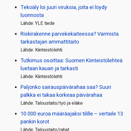
Tekoäly loi juuri viruksia, joita ei löydy
luonnosta
Lähde: YLE tiede
Riskirakenne parvekekaiteessa? Varmista
tarkastajan ammattitaito
Lähde: Kiinteistölehti
Tutkimus osoittaa: Suomen Kiinteistölehteä
luetaan kauan ja tarkasti
Lähde: Kiinteistölehti
Paljonko sairauspäivä­rahaa saa? Suuri
palkka ei takaa korkeaa päivärahaa
Lähde: Taloustaito/työ ja eläke
10 000 euroa määräajaksi tilille – vertaile 13
pankin korot
Lähde: Taloustaito/rahat