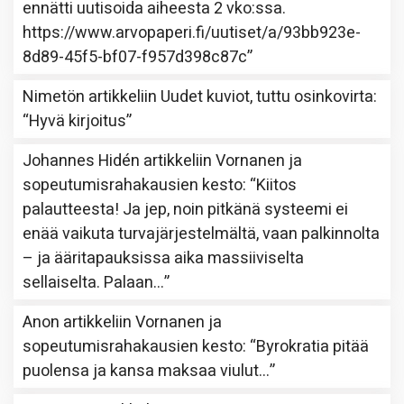
ennätti uutisoida aiheesta 2 vko:ssa.
https://www.arvopaperi.fi/uutiset/a/93bb923e-
8d89-45f5-bf07-f957d398c87c
”
Nimetön
artikkeliin
Uudet kuviot, tuttu osinkovirta
:
“
Hyvä kirjoitus
”
Johannes Hidén
artikkeliin
Vornanen ja
sopeutumisrahakausien kesto
: “
Kiitos
palautteesta! Ja jep, noin pitkänä systeemi ei
enää vaikuta turvajärjestelmältä, vaan palkinnolta
– ja ääritapauksissa aika massiiviselta
sellaiselta. Palaan…
”
Anon
artikkeliin
Vornanen ja
sopeutumisrahakausien kesto
: “
Byrokratia pitää
puolensa ja kansa maksaa viulut…
”