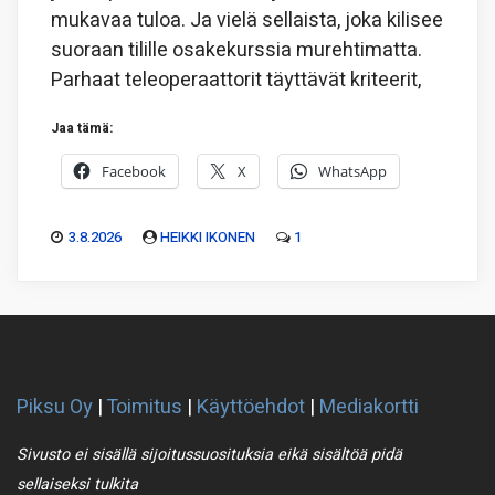
mukavaa tuloa. Ja vielä sellaista, joka kilisee
suoraan tilille osakekurssia murehtimatta.
Parhaat teleoperaattorit täyttävät kriteerit,
Jaa tämä:
Facebook
X
WhatsApp
3.8.2026
HEIKKI IKONEN
1
Piksu Oy
|
Toimitus
|
Käyttöehdot
|
Mediakortti
Sivusto ei sisällä sijoitussuosituksia eikä sisältöä pidä
sellaiseksi tulkita