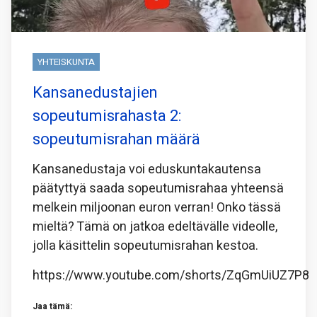
YHTEISKUNTA
Kansanedustajien
sopeutumisrahasta 2:
sopeutumisrahan määrä
Kansanedustaja voi eduskuntakautensa
päätyttyä saada sopeutumisrahaa yhteensä
melkein miljoonan euron verran! Onko tässä
mieltä? Tämä on jatkoa edeltävälle videolle,
jolla käsittelin sopeutumisrahan kestoa.
https://www.youtube.com/shorts/ZqGmUiUZ7P8
Jaa tämä: