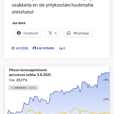
osakkeita en ole yrityksistäni huolimatta
onnistunut
Jaa tämä:
Facebook
X
WhatsApp
4.8.2026
KAI NYMAN
0