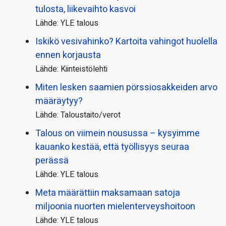
tulosta, liikevaihto kasvoi
Lähde: YLE talous
Iskikö vesivahinko? Kartoita vahingot huolella
ennen korjausta
Lähde: Kiinteistölehti
Miten lesken saamien pörssi­osakkeiden arvo
määräytyy?
Lähde: Taloustaito/verot
Talous on viimein nousussa – kysyimme
kauanko kestää, että työllisyys seuraa
perässä
Lähde: YLE talous
Meta määrättiin maksamaan satoja
miljoonia nuorten mielenterveyshoitoon
Lähde: YLE talous