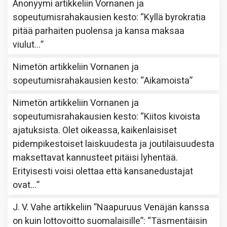
Anonyymi
artikkeliin
Vornanen ja
sopeutumisrahakausien kesto
: “
Kyllä byrokratia
pitää parhaiten puolensa ja kansa maksaa
viulut…
”
Nimetön
artikkeliin
Vornanen ja
sopeutumisrahakausien kesto
: “
Aikamoista
”
Nimetön
artikkeliin
Vornanen ja
sopeutumisrahakausien kesto
: “
Kiitos kivoista
ajatuksista. Olet oikeassa, kaikenlaisiset
pidempikestoiset laiskuudesta ja joutilaisuudesta
maksettavat kannusteet pitäisi lyhentää.
Erityisesti voisi olettaa että kansanedustajat
ovat…
”
J. V. Vahe
artikkeliin
”Naapuruus Venäjän kanssa
on kuin lottovoitto suomalaisille”
: “
Täsmentäisin