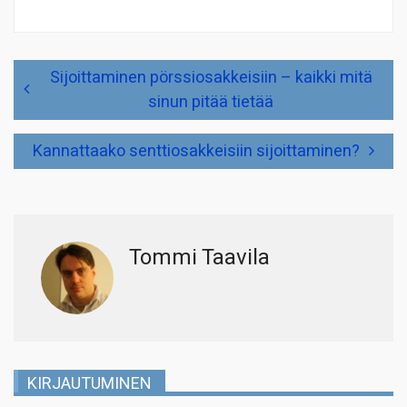
Artikkelien
Sijoittaminen pörssiosakkeisiin – kaikki mitä
selaus
sinun pitää tietää
Kannattaako senttiosakkeisiin sijoittaminen?
Tommi Taavila
KIRJAUTUMINEN