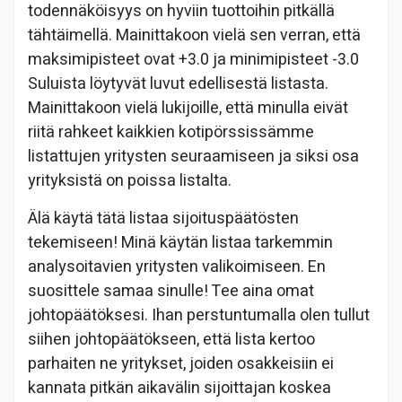
todennäköisyys on hyviin tuottoihin pitkällä
tähtäimellä. Mainittakoon vielä sen verran, että
maksimipisteet ovat +3.0 ja minimipisteet -3.0
Suluista löytyvät luvut edellisestä listasta.
Mainittakoon vielä lukijoille, että minulla eivät
riitä rahkeet kaikkien kotipörssissämme
listattujen yritysten seuraamiseen ja siksi osa
yrityksistä on poissa listalta.
Älä käytä tätä listaa sijoituspäätösten
tekemiseen! Minä käytän listaa tarkemmin
analysoitavien yritysten valikoimiseen. En
suosittele samaa sinulle! Tee aina omat
johtopäätöksesi. Ihan perstuntumalla olen tullut
siihen johtopäätökseen, että lista kertoo
parhaiten ne yritykset, joiden osakkeisiin ei
kannata pitkän aikavälin sijoittajan koskea