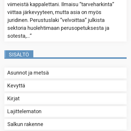
viimeistä kappalettani. Ilmaisu ”tarveharkinta”
viittaa järkevyyteen, mutta asia on myös
juridinen. Perustuslaki ”velvoittaa” julkista
sektoria huolehtimaan perusopetuksesta ja
sotesta,…
”
SISÄLTÖ
Asunnot ja metsä
Kevyttä
Kirjat
Lajittelematon
Salkun rakenne