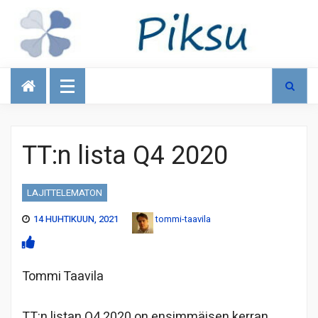
Talous
TT:n lista Q4 2020
LAJITTELEMATON
14 HUHTIKUUN, 2021
tommi-taavila
Tommi Taavila
TT:n listan Q4 2020 on ensimmäisen kerran