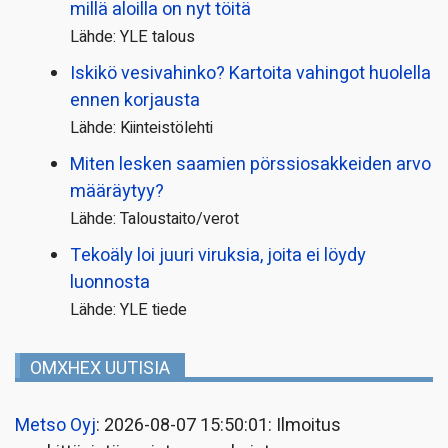
millä aloilla on nyt töitä
Lähde: YLE talous
Iskikö vesivahinko? Kartoita vahingot huolella
ennen korjausta
Lähde: Kiinteistölehti
Miten lesken saamien pörssi­osakkeiden arvo
määräytyy?
Lähde: Taloustaito/verot
Tekoäly loi juuri viruksia, joita ei löydy
luonnosta
Lähde: YLE tiede
OMXHEX UUTISIA
Metso Oyj
: 2026-08-07 15:50:01: Ilmoitus