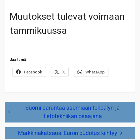
Muutokset tulevat voimaan
tammikuussa
Jaa tämä:
Facebook
X
WhatsApp
Artikkelien
Suomi parantaa asemiaan tekoälyn ja
selaus
tietotekniikan osaajana
Markkinakatsaus: Euron pudotus kiihtyy