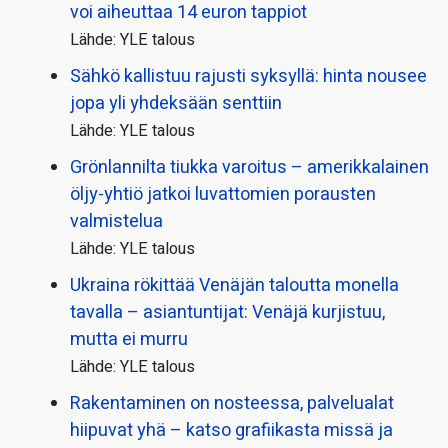
voi aiheuttaa 14 euron tappiot
Lähde: YLE talous
Sähkö kallistuu rajusti syksyllä: hinta nousee
jopa yli yhdeksään senttiin
Lähde: YLE talous
Grönlannilta tiukka varoitus – amerikkalainen
öljy-yhtiö jatkoi luvattomien porausten
valmistelua
Lähde: YLE talous
Ukraina rökittää Venäjän taloutta monella
tavalla – asiantuntijat: Venäjä kurjistuu,
mutta ei murru
Lähde: YLE talous
Rakentaminen on nosteessa, palvelualat
hiipuvat yhä – katso grafiikasta missä ja