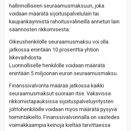
hallinnolliseen seuraamusmaksuun, joka
voidaan määrätä sijoituspalvelulain tai
kaupankäynnistä rahoitusvälineillä annetun lain
säännösten rikkomisesta:
Oikeushenkilölle seuraamusmaksu voi olla
jatkossa enintään 10 prosenttia yhtiön
liikevaihdosta.
Luonnolliselle henkilölle voidaan määrätä
enintään 5 miljoonan euron seuraamusmaksu.
Finanssivalvonta määrää jatkossa kaikki
seuraamusmaksut suoraan itse. Vakavissa
rikkomistapauksissa sijoituspalveluyritysten
johtohenkilöille voidaan myös määrätä pysyvä
toimintakielto. Finanssivalvonnalla on vastedes
voimakkaampia keinoja kieltää tarvittaessa