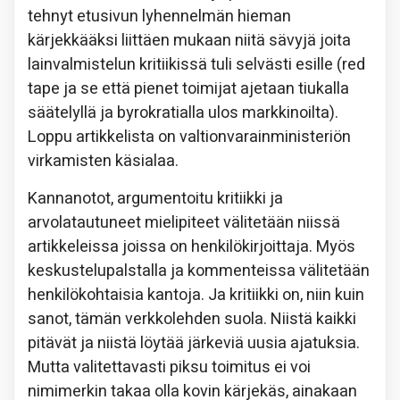
tehnyt etusivun lyhennelmän hieman
kärjekkääksi liittäen mukaan niitä sävyjä joita
lainvalmistelun kritiikissä tuli selvästi esille (red
tape ja se että pienet toimijat ajetaan tiukalla
säätelyllä ja byrokratialla ulos markkinoilta).
Loppu artikkelista on valtionvarainministeriön
virkamisten käsialaa.
Kannanotot, argumentoitu kritiikki ja
arvolatautuneet mielipiteet välitetään niissä
artikkeleissa joissa on henkilökirjoittaja. Myös
keskustelupalstalla ja kommenteissa välitetään
henkilökohtaisia kantoja. Ja kritiikki on, niin kuin
sanot, tämän verkkolehden suola. Niistä kaikki
pitävät ja niistä löytää järkeviä uusia ajatuksia.
Mutta valitettavasti piksu toimitus ei voi
nimimerkin takaa olla kovin kärjekäs, ainakaan