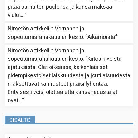
pitää parhaiten puolensa ja kansa maksaa
viulut…
”
Nimetön
artikkeliin
Vornanen ja
sopeutumisrahakausien kesto
: “
Aikamoista
”
Nimetön
artikkeliin
Vornanen ja
sopeutumisrahakausien kesto
: “
Kiitos kivoista
ajatuksista. Olet oikeassa, kaikenlaisiset
pidempikestoiset laiskuudesta ja joutilaisuudesta
maksettavat kannusteet pitäisi lyhentää.
Erityisesti voisi olettaa että kansanedustajat
ovat…
”
SISÄLTÖ