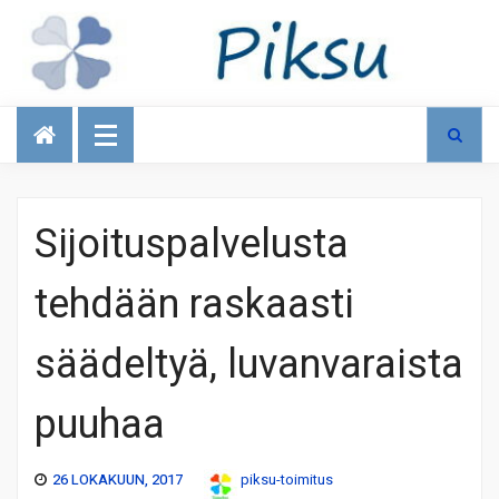
Talous
Sijoituspalvelusta
tehdään raskaasti
säädeltyä, luvanvaraista
puuhaa
26 LOKAKUUN, 2017
piksu-toimitus