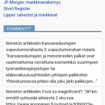
JP-Morgan: markkinanäkemys
Short Register
Lipper: rahastot ja markkinat
KOMMENTIT
Nimetön
artikkeliin
Kansanedustajien
sopeutumisrahasta 2: sopeutumisrahan määrä
:
“
Kansanedustajien ja ministereiden palkat ovat
vaatimattomia verrattuna esimerkiksi suurimpien
työmarkkinajärjestöjen tai
eläkevakuutusyhtiöiden johtajien palkkoihin.
Yhteiskunnassa pitäisi olla joku järki palkkojen…
”
Nimetön
artikkeliin
5 not so magnificent?
: “
AP:kin
ennätti uutisoida aiheesta 2 vko:ssa.
https://www.arvopaperi.fi/uutiset/a/93bb923e-