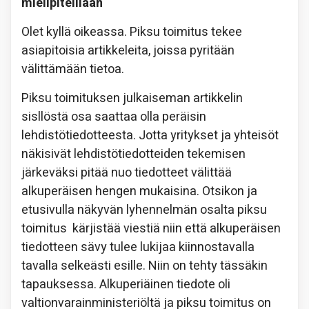
mielipiteillään
Olet kyllä oikeassa. Piksu toimitus tekee
asiapitoisia artikkeleita, joissa pyritään
välittämään tietoa.
Piksu toimituksen julkaiseman artikkelin
sisllöstä osa saattaa olla peräisin
lehdistötiedotteesta. Jotta yritykset ja yhteisöt
näkisivät lehdistötiedotteiden tekemisen
järkeväksi pitää nuo tiedotteet välittää
alkuperäisen hengen mukaisina. Otsikon ja
etusivulla näkyvän lyhennelmän osalta piksu
toimitus kärjistää viestiä niin että alkuperäisen
tiedotteen sävy tulee lukijaa kiinnostavalla
tavalla selkeästi esille. Niin on tehty tässäkin
tapauksessa. Alkuperiäinen tiedote oli
valtionvarainministeriöltä ja piksu toimitus on