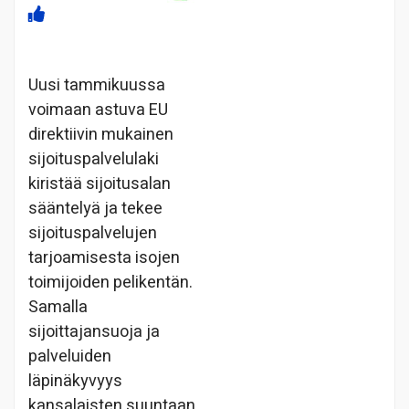
Uusi tammikuussa
voimaan astuva EU
direktiivin mukainen
sijoituspalvelulaki
kiristää sijoitusalan
sääntelyä ja tekee
sijoituspalvelujen
tarjoamisesta isojen
toimijoiden pelikentän.
Samalla
sijoittajansuoja ja
palveluiden
läpinäkyvyys
kansalaisten suuntaan