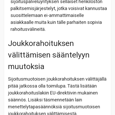
sijoituspalveluyrityksen sellaiset henkilöstön
palkitsemisjärjestelyt, jotka voisivat kannustaa
suosittelemaan ei-ammattimaiselle
asiakkaalle muita kuin tälle parhaiten sopivia
rahoitusvälineitä.
Joukkorahoituksen
välittämisen sääntelyyn
muutoksia
Sijoitusmuotoisen joukkorahoituksen välittäjällä
pitää jatkossa olla toimilupa. Tästä lisätään
joukkorahoituslakiin EU-direktiivin mukainen
säännös. Lisäksi täsmennetään lain
menettelytapasäännöksiä sijoitusmuotoisen
joukkorahoituksen välittämisestä.