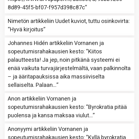
8d89-45f5-bf07-f957d398c87c
”
Nimetön
artikkeliin
Uudet kuviot, tuttu osinkovirta
:
“
Hyvä kirjoitus
”
Johannes Hidén
artikkeliin
Vornanen ja
sopeutumisrahakausien kesto
: “
Kiitos
palautteesta! Ja jep, noin pitkänä systeemi ei
enää vaikuta turvajärjestelmältä, vaan palkinnolta
– ja ääritapauksissa aika massiiviselta
sellaiselta. Palaan…
”
Anon
artikkeliin
Vornanen ja
sopeutumisrahakausien kesto
: “
Byrokratia pitää
puolensa ja kansa maksaa viulut…
”
Anonyymi
artikkeliin
Vornanen ja
sopeutumisrahakausien kesto
: “
Kyllä byrokratia