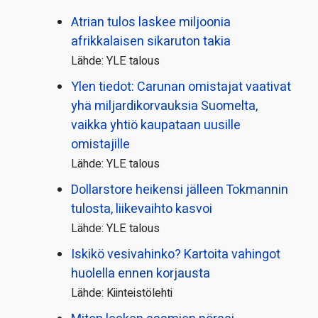
Atrian tulos laskee miljoonia
afrikkalaisen sikaruton takia
Lähde: YLE talous
Ylen tiedot: Carunan omistajat vaativat
yhä miljardi­korvauksia Suomelta,
vaikka yhtiö kaupataan uusille
omistajille
Lähde: YLE talous
Dollarstore heikensi jälleen Tokmannin
tulosta, liikevaihto kasvoi
Lähde: YLE talous
Iskikö vesivahinko? Kartoita vahingot
huolella ennen korjausta
Lähde: Kiinteistölehti