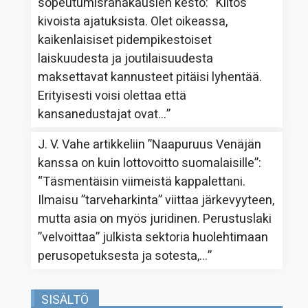
sopeutumisrahakausien kesto
: “
Kiitos
kivoista ajatuksista. Olet oikeassa,
kaikenlaisiset pidempikestoiset
laiskuudesta ja joutilaisuudesta
maksettavat kannusteet pitäisi lyhentää.
Erityisesti voisi olettaa että
kansanedustajat ovat…
”
J. V. Vahe
artikkeliin
”Naapuruus Venäjän
kanssa on kuin lottovoitto suomalaisille”
:
“
Täsmentäisin viimeistä kappalettani.
Ilmaisu ”tarveharkinta” viittaa järkevyyteen,
mutta asia on myös juridinen. Perustuslaki
”velvoittaa” julkista sektoria huolehtimaan
perusopetuksesta ja sotesta,…
”
SISÄLTÖ