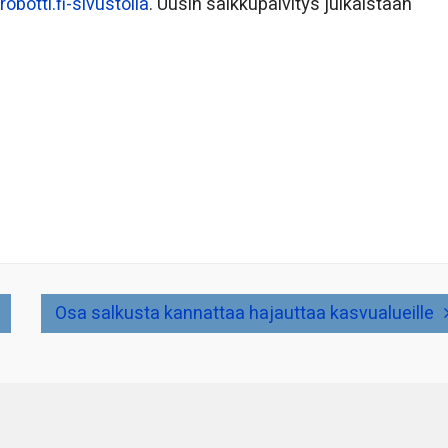
robotti.fi-sivustolla
. Uusin salkkupäivitys julkaistaan
Osa salkusta kannattaa hajauttaa kasvualueille