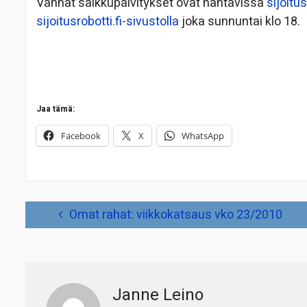
Vanhat salkkupäivitykset ovat nähtävissä
sijoitus
sijoitusrobotti.fi-sivustolla
joka sunnuntai klo 18.
Jaa tämä:
Facebook
X
WhatsApp
Artikkelien
Omat rahat: viikkokatsaus vko 23/2010
selaus
Janne Leino