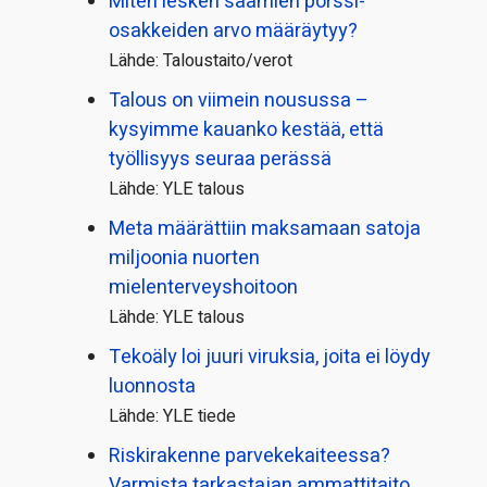
Miten lesken saamien pörssi­
osakkeiden arvo määräytyy?
Lähde: Taloustaito/verot
Talous on viimein nousussa –
kysyimme kauanko kestää, että
työllisyys seuraa perässä
Lähde: YLE talous
Meta määrättiin maksamaan satoja
miljoonia nuorten
mielenterveyshoitoon
Lähde: YLE talous
Tekoäly loi juuri viruksia, joita ei löydy
luonnosta
Lähde: YLE tiede
Riskirakenne parvekekaiteessa?
Varmista tarkastajan ammattitaito