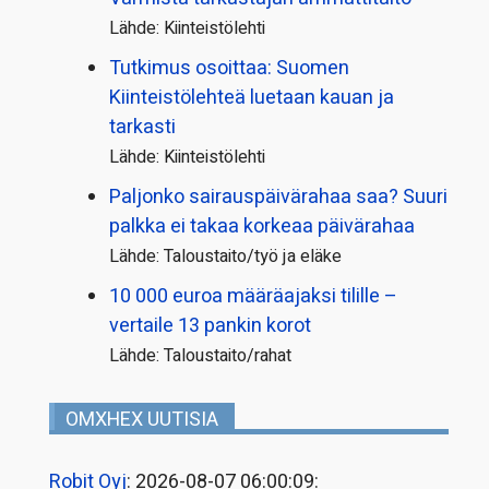
Lähde: Kiinteistölehti
Tutkimus osoittaa: Suomen
Kiinteistölehteä luetaan kauan ja
tarkasti
Lähde: Kiinteistölehti
Paljonko sairauspäivä­rahaa saa? Suuri
palkka ei takaa korkeaa päivärahaa
Lähde: Taloustaito/työ ja eläke
10 000 euroa määräajaksi tilille –
vertaile 13 pankin korot
Lähde: Taloustaito/rahat
OMXHEX UUTISIA
Robit Oyj
: 2026-08-07 06:00:09: