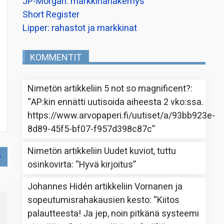
JP-Morgan: markkinanäkemys
Short Register
Lipper: rahastot ja markkinat
KOMMENTIT
Nimetön
artikkeliin
5 not so magnificent?
:
“
AP:kin ennätti uutisoida aiheesta 2 vko:ssa.
https://www.arvopaperi.fi/uutiset/a/93bb923e-
8d89-45f5-bf07-f957d398c87c
”
Nimetön
artikkeliin
Uudet kuviot, tuttu
osinkovirta
: “
Hyvä kirjoitus
”
Johannes Hidén
artikkeliin
Vornanen ja
sopeutumisrahakausien kesto
: “
Kiitos
palautteesta! Ja jep, noin pitkänä systeemi