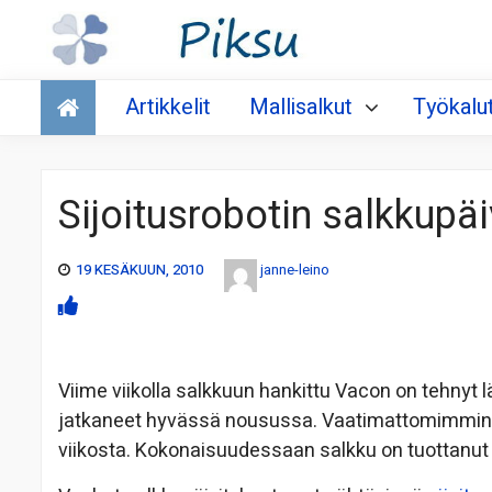
Talous
Artikkelit
Mallisalkut
Työkalu
Sijoitusrobotin salkkupä
19 KESÄKUUN, 2010
janne-leino
Viime viikolla salkkuun hankittu Vacon on tehnyt
jatkaneet hyvässä nousussa. Vaatimattomimmin on t
viikosta. Kokonaisuudessaan salkku on tuottanut v