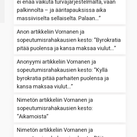
ei enää vaikuta turvajärjestelmältä, vaan
palkinnolta – ja ääritapauksissa aika
massiiviselta sellaiselta. Palaan…
”
Anon
artikkeliin
Vornanen ja
sopeutumisrahakausien kesto
: “
Byrokratia
pitää puolensa ja kansa maksaa viulut…
”
Anonyymi
artikkeliin
Vornanen ja
sopeutumisrahakausien kesto
: “
Kyllä
byrokratia pitää parhaiten puolensa ja
kansa maksaa viulut…
”
Nimetön
artikkeliin
Vornanen ja
sopeutumisrahakausien kesto
:
“
Aikamoista
”
Nimetön
artikkeliin
Vornanen ja