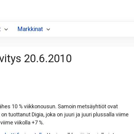
t
Markkinat
ivitys 20.6.2010
 lähes 10 % viikkonousun. Samoin metsäyhtiöt ovat
uottanut Digia, joka on juuri ja juuri plussalla viime
iime viikolla +7 %.