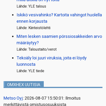
Lähde: YLE talous
Iskikö vesivahinko? Kartoita vahingot huolella
ennen korjausta
Lähde: Kiinteistölehti
Miten lesken saamien pörssi­osakkeiden arvo
määräytyy?
Lähde: Taloustaito/verot
Tekoäly loi juuri viruksia, joita ei löydy
luonnosta
Lähde: YLE tiede
OMXHEX UUTISIA
Metso Oyj
: 2026-08-07 15:50:01: Ilmoitus
merkittävistä omistusosuuksista