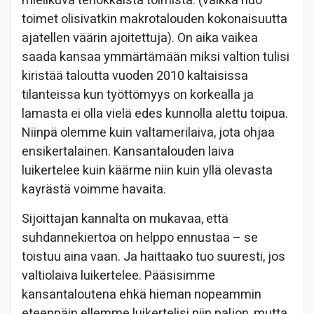
mielikuva tehokkaista toimista. (vaikka nuo
toimet olisivatkin makrotalouden kokonaisuutta
ajatellen väärin ajoitettuja). On aika vaikea
saada kansaa ymmärtämään miksi valtion tulisi
kiristää taloutta vuoden 2010 kaltaisissa
tilanteissa kun työttömyys on korkealla ja
lamasta ei olla vielä edes kunnolla alettu toipua.
Niinpä olemme kuin valtamerilaiva, jota ohjaa
ensikertalainen. Kansantalouden laiva
luikertelee kuin käärme niin kuin yllä olevasta
kayrästä voimme havaita.
Sijoittajan kannalta on mukavaa, että
suhdannekiertoa on helppo ennustaa – se
toistuu aina vaan. Ja haittaako tuo suuresti, jos
valtiolaiva luikertelee. Pääsisimme
kansantaloutena ehkä hieman nopeammin
eteenpäin ellemme luikertelisi niin paljon, mutta