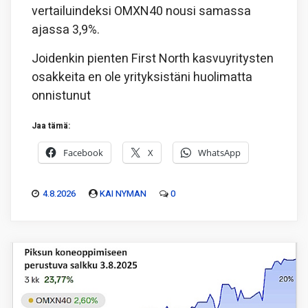
vertailuindeksi OMXN40 nousi samassa
ajassa 3,9%.
Joidenkin pienten First North kasvuyritysten
osakkeita en ole yrityksistäni huolimatta
onnistunut
Jaa tämä:
Facebook
X
WhatsApp
4.8.2026
KAI NYMAN
0