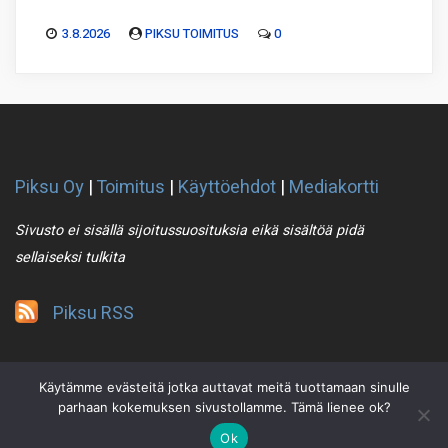
3.8.2026
PIKSU TOIMITUS
0
Piksu Oy
|
Toimitus
|
Käyttöehdot
|
Mediakortti
Sivusto ei sisällä sijoitussuosituksia eikä sisältöä pidä
sellaiseksi tulkita
Piksu RSS
Käytämme evästeitä jotka auttavat meitä tuottamaan sinulle
parhaan kokemuksen sivustollamme. Tämä lienee ok?
Ok
2021 © Piksu Oy