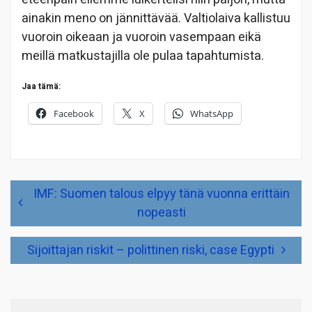
ainakin meno on jännittävää. Valtiolaiva kallistuu
vuoroin oikeaan ja vuoroin vasempaan eikä
meillä matkustajilla ole pulaa tapahtumista.
Jaa tämä:
Facebook
X
WhatsApp
Artikkelien
IMF: Suomen talous elpyy tänä vuonna erittäin
selaus
nopeasti
Sijoittajan riskit – polittinen riski, case Egypti