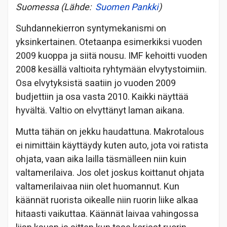
Suomessa (Lähde:
Suomen Pankki
)
Suhdannekierron syntymekanismi on
yksinkertainen. Otetaanpa esimerkiksi vuoden
2009 kuoppa ja siitä nousu. IMF kehoitti vuoden
2008 kesällä valtioita ryhtymään elvytystoimiin.
Osa elvytyksistä saatiin jo vuoden 2009
budjettiin ja osa vasta 2010. Kaikki näyttää
hyvältä. Valtio on elvyttänyt laman aikana.
Mutta tähän on jekku haudattuna. Makrotalous
ei nimittäin käyttäydy kuten auto, jota voi ratista
ohjata, vaan aika lailla täsmälleen niin kuin
valtamerilaiva. Jos olet joskus koittanut ohjata
valtamerilaivaa niin olet huomannut. Kun
käännät ruorista oikealle niin ruorin liike alkaa
hitaasti vaikuttaa. Käännät laivaa vahingossa