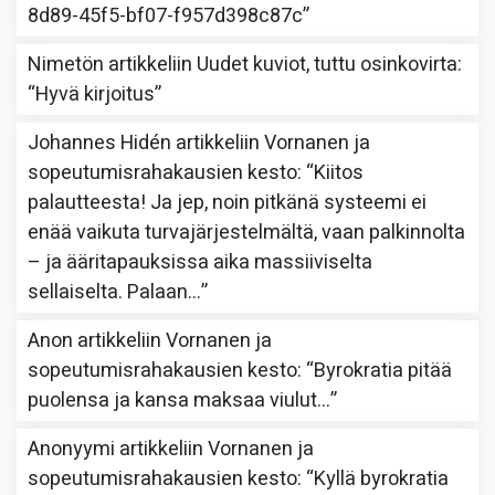
8d89-45f5-bf07-f957d398c87c
”
Nimetön
artikkeliin
Uudet kuviot, tuttu osinkovirta
:
“
Hyvä kirjoitus
”
Johannes Hidén
artikkeliin
Vornanen ja
sopeutumisrahakausien kesto
: “
Kiitos
palautteesta! Ja jep, noin pitkänä systeemi ei
enää vaikuta turvajärjestelmältä, vaan palkinnolta
– ja ääritapauksissa aika massiiviselta
sellaiselta. Palaan…
”
Anon
artikkeliin
Vornanen ja
sopeutumisrahakausien kesto
: “
Byrokratia pitää
puolensa ja kansa maksaa viulut…
”
Anonyymi
artikkeliin
Vornanen ja
sopeutumisrahakausien kesto
: “
Kyllä byrokratia