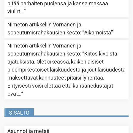
pitää parhaiten puolensa ja kansa maksaa
viulut…
”
Nimetön
artikkeliin
Vornanen ja
sopeutumisrahakausien kesto
: “
Aikamoista
”
Nimetön
artikkeliin
Vornanen ja
sopeutumisrahakausien kesto
: “
Kiitos kivoista
ajatuksista. Olet oikeassa, kaikenlaisiset
pidempikestoiset laiskuudesta ja joutilaisuudesta
maksettavat kannusteet pitäisi lyhentää.
Erityisesti voisi olettaa että kansanedustajat
ovat…
”
SISÄLTÖ
Asunnot ja metsä