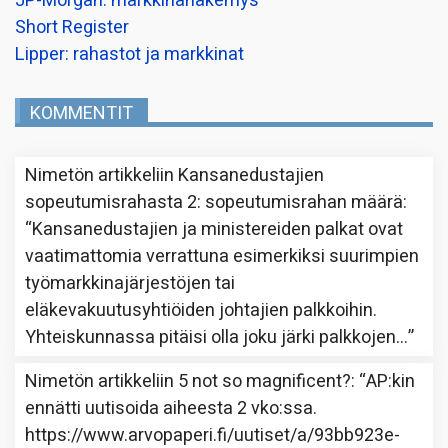
JP-Morgan: markkinanäkemys
Short Register
Lipper: rahastot ja markkinat
KOMMENTIT
Nimetön
artikkeliin
Kansanedustajien
sopeutumisrahasta 2: sopeutumisrahan määrä
:
“
Kansanedustajien ja ministereiden palkat ovat
vaatimattomia verrattuna esimerkiksi suurimpien
työmarkkinajärjestöjen tai
eläkevakuutusyhtiöiden johtajien palkkoihin.
Yhteiskunnassa pitäisi olla joku järki palkkojen…
”
Nimetön
artikkeliin
5 not so magnificent?
: “
AP:kin
ennätti uutisoida aiheesta 2 vko:ssa.
https://www.arvopaperi.fi/uutiset/a/93bb923e-