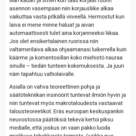
liian kauan ja sitten kun taas korjaat ruorin
asennon vasempaan niin korjausliike alkaa
vaikuttaa vasta pitkällä viiveellä. Hermostut kun
laiva ei mene minne haluat ja aivan
automaattisesti tulet aina korjanneeksi liikaa.
Jos olet ensikertalainen ruorissa niin
valtamerilaiva alkaa ohjaamanasi luikerrella kuin
käärme ja komentosillan koko miehistö nauraa
sinulle – tiedän tunteen kokemuksesta. Ja juuri
näin tapahtuu valtiolaivalle.
Asialla on vahva teoreettinen pohja ja
säätötekniikan insinöörit tuntevat ilmiön hyvin ja
niin tuntevat myös makrotaloudesta vastaavat
talousteoreetikot. Eräs euroopan keskuspankin
neuvostossa päätöksiä tekevä kertoi piksu
medialle, että joskus on vaan pakko luoda