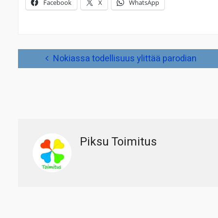
Facebook
X
WhatsApp
Artikkelien
Nokiassa todellisuus ylittää parodian
selaus
Piksu Toimitus