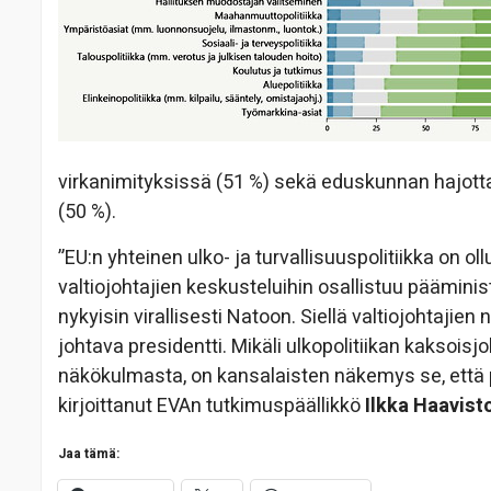
virkanimityksissä (51 %) sekä eduskunnan hajot
(50 %).
”EU:n yhteinen ulko- ja turvallisuuspolitiikka on oll
valtiojohtajien keskusteluihin osallistuu päämini
nykyisin virallisesti Natoon. Siellä valtiojohtajien
johtava presidentti. Mikäli ulkopolitiikan kaksoi
näkökulmasta, on kansalaisten näkemys se, että pä
kirjoittanut EVAn tutkimuspäällikkö
Ilkka Haavist
Jaa tämä: