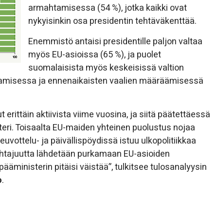
armahtamisessa (54 %), jotka kaikki ovat
nykyisinkin osa presidentin tehtäväkenttää.
Enemmistö antaisi presidentille paljon valtaa
myös EU-asioissa (65 %), ja puolet
suomalaisista myös keskeisissä valtion
tamisessa ja ennenaikaisten vaalien määräämisessä
ut erittäin aktiivista viime vuosina, ja siitä päätettäessä
steri. Toisaalta EU-maiden yhteinen puolustus nojaa
 neuvottelu- ja päivällispöydissä istuu ulkopolitiikkaa
sjohtajuutta lähdetään purkamaan EU-asioiden
äministerin pitäisi väistää”, tulkitsee tulosanalyysin
o
.