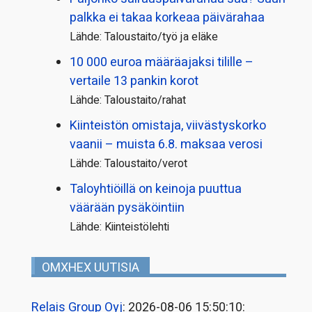
palkka ei takaa korkeaa päivärahaa
Lähde: Taloustaito/työ ja eläke
10 000 euroa määräajaksi tilille –
vertaile 13 pankin korot
Lähde: Taloustaito/rahat
Kiinteistön omistaja, viivästyskorko
vaanii – muista 6.8. maksaa verosi
Lähde: Taloustaito/verot
Taloyhtiöillä on keinoja puuttua
väärään pysäköintiin
Lähde: Kiinteistölehti
OMXHEX UUTISIA
Relais Group Oyj
: 2026-08-06 15:50:10: