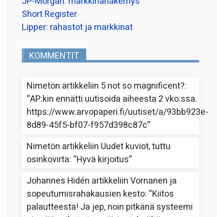
JP-Morgan: markkinanäkemys
Short Register
Lipper: rahastot ja markkinat
KOMMENTIT
Nimetön
artikkeliin
5 not so magnificent?
:
“
AP:kin ennätti uutisoida aiheesta 2 vko:ssa.
https://www.arvopaperi.fi/uutiset/a/93bb923e-
8d89-45f5-bf07-f957d398c87c
”
Nimetön
artikkeliin
Uudet kuviot, tuttu
osinkovirta
: “
Hyvä kirjoitus
”
Johannes Hidén
artikkeliin
Vornanen ja
sopeutumisrahakausien kesto
: “
Kiitos
palautteesta! Ja jep, noin pitkänä systeemi