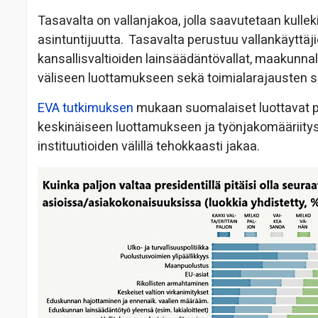
Tasavalta on vallanjakoa, jolla saavutetaan kulleki
asintuntijuutta. Tasavalta perustuu vallankäyttäjie
kansallisvaltioiden lainsäädäntövallat, maakunnall
väliseen luottamukseen sekä toimialarajausten s
EVA tutkimuksen
mukaan suomalaiset luottavat pre
keskinäiseen luottamukseen ja työnjakomääriityst
instituutioiden välillä tehokkaasti jakaa.