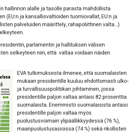
n hallinnon alalle ja tasolle parasta mahdollista
n (EU:n ja kansallisvaltioiden tuomiovallat, EU:n ja
isten palveluiden määrittely, rahapoliittinen valta…)
elkeyteen.
sidentin, parlamentin ja hallituksen välisen
en selkeyteen niin, että valtaa voidaan näiden
EVA tutkimuksesta ilmenee, että suomalaisten
mukaan presidentille kuuluu ehdottomasti ulko-
ja turvallisuuspolitiikan johtaminen, jossa
presidentille paljon valtaa antaisi 82 prosenttia
suomalaista. Enemmistö suomalaisista antaisi
presidentille paljon valtaa myös
puolustusvoimain ylipäällikkyydessä (76 %),
maanpuolustusasioissa (74 %) sekä rikollisten