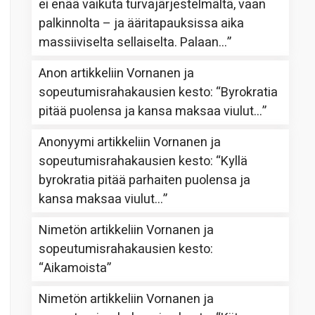
ei enää vaikuta turvajärjestelmältä, vaan
palkinnolta – ja ääritapauksissa aika
massiiviselta sellaiselta. Palaan…
”
Anon
artikkeliin
Vornanen ja
sopeutumisrahakausien kesto
: “
Byrokratia
pitää puolensa ja kansa maksaa viulut…
”
Anonyymi
artikkeliin
Vornanen ja
sopeutumisrahakausien kesto
: “
Kyllä
byrokratia pitää parhaiten puolensa ja
kansa maksaa viulut…
”
Nimetön
artikkeliin
Vornanen ja
sopeutumisrahakausien kesto
:
“
Aikamoista
”
Nimetön
artikkeliin
Vornanen ja