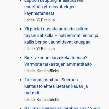
Espoon kaupungin­hallitukselle
esitetään yt-neuvottelujen
käynnistämistä
Lähde: YLE talous
Yli puolet uusista autoista kulkee
täysin sähköllä – halvemmat hinnat ja
kallis bensa vauhdittavat kauppaa
Lähde: YLE talous
Riskirakenne parvekekaiteessa?
Varmista tarkastajan ammattitaito
Lähde: Kiinteistölehti
Tutkimus osoittaa: Suomen
Kiinteistölehteä luetaan kauan ja
tarkasti
Lähde: Kiinteistölehti
Paljonko sairauspäivä­rahaa saa? Suuri