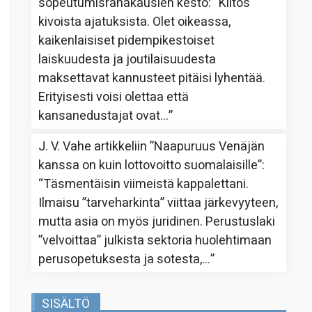
sopeutumisrahakausien kesto
: “
Kiitos
kivoista ajatuksista. Olet oikeassa,
kaikenlaisiset pidempikestoiset
laiskuudesta ja joutilaisuudesta
maksettavat kannusteet pitäisi lyhentää.
Erityisesti voisi olettaa että
kansanedustajat ovat…
”
J. V. Vahe
artikkeliin
”Naapuruus Venäjän
kanssa on kuin lottovoitto suomalaisille”
:
“
Täsmentäisin viimeistä kappalettani.
Ilmaisu ”tarveharkinta” viittaa järkevyyteen,
mutta asia on myös juridinen. Perustuslaki
”velvoittaa” julkista sektoria huolehtimaan
perusopetuksesta ja sotesta,…
”
SISÄLTÖ