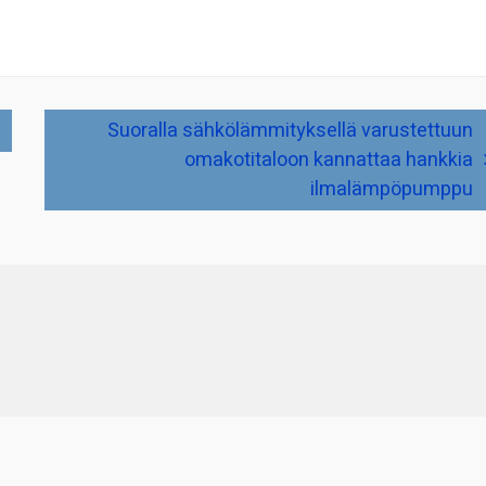
Suoralla sähkölämmityksellä varustettuun
omakotitaloon kannattaa hankkia
ilmalämpöpumppu