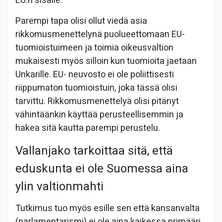
EU:n sisälle.
Parempi tapa olisi ollut viedä asia
rikkomusmenettelynä puolueettomaan EU-
tuomioistuimeen ja toimia oikeusvaltion
mukaisesti myös silloin kun tuomioita jaetaan
Unkarille. EU- neuvosto ei ole poliittisesti
riippumaton tuomioistuin, joka tässä olisi
tarvittu. Rikkomusmenettelyä olisi pitänyt
vähintäänkin käyttää perusteellisemmin ja
hakea sitä kautta parempi perustelu.
Vallanjako tarkoittaa sitä, että
eduskunta ei ole Suomessa aina
ylin valtionmahti
Tutkimus tuo myös esille sen että kansanvalta
(parlamentarismi) ei ole aina kaikessa primääri.