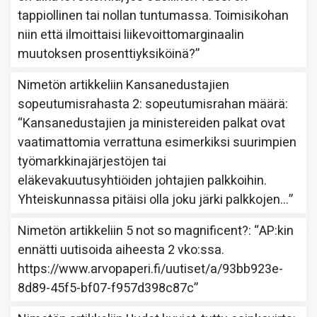
tappiollinen tai nollan tuntumassa. Toimisikohan
niin että ilmoittaisi liikevoittomarginaalin
muutoksen prosenttiyksiköinä?
”
Nimetön
artikkeliin
Kansanedustajien
sopeutumisrahasta 2: sopeutumisrahan määrä
:
“
Kansanedustajien ja ministereiden palkat ovat
vaatimattomia verrattuna esimerkiksi suurimpien
työmarkkinajärjestöjen tai
eläkevakuutusyhtiöiden johtajien palkkoihin.
Yhteiskunnassa pitäisi olla joku järki palkkojen…
”
Nimetön
artikkeliin
5 not so magnificent?
: “
AP:kin
ennätti uutisoida aiheesta 2 vko:ssa.
https://www.arvopaperi.fi/uutiset/a/93bb923e-
8d89-45f5-bf07-f957d398c87c
”