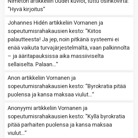
Nimetön
artikkeliin
Uudet kuviot, tuttu osinkovirta
:
“
Hyvä kirjoitus
”
Johannes Hidén
artikkeliin
Vornanen ja
sopeutumisrahakausien kesto
: “
Kiitos
palautteesta! Ja jep, noin pitkänä systeemi ei
enää vaikuta turvajärjestelmältä, vaan palkinnolta
– ja ääritapauksissa aika massiiviselta
sellaiselta. Palaan…
”
Anon
artikkeliin
Vornanen ja
sopeutumisrahakausien kesto
: “
Byrokratia pitää
puolensa ja kansa maksaa viulut…
”
Anonyymi
artikkeliin
Vornanen ja
sopeutumisrahakausien kesto
: “
Kyllä byrokratia
pitää parhaiten puolensa ja kansa maksaa
viulut…
”