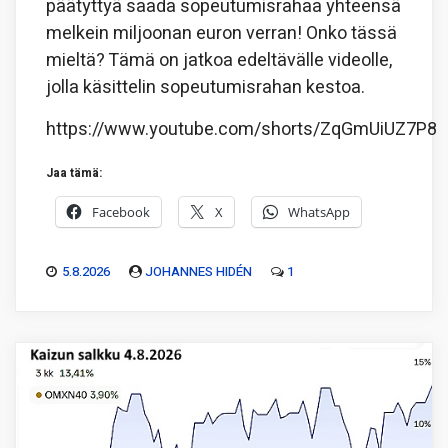
päätyttyä saada sopeutumisrahaa yhteensä
melkein miljoonan euron verran! Onko tässä
mieltä? Tämä on jatkoa edeltävälle videolle,
jolla käsittelin sopeutumisrahan kestoa.
https://www.youtube.com/shorts/ZqGmUiUZ7P8
Jaa tämä:
Facebook
X
WhatsApp
5.8.2026
JOHANNES HIDÉN
1