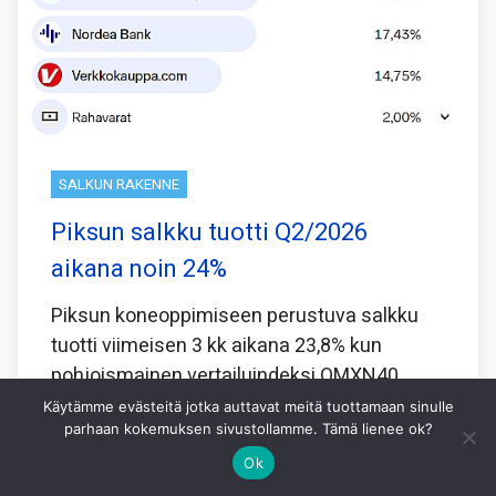
SALKUN RAKENNE
Piksun salkku tuotti Q2/2026
aikana noin 24%
Piksun koneoppimiseen perustuva salkku
tuotti viimeisen 3 kk aikana 23,8% kun
pohjoismainen vertailuindeksi OMXN40
tuotti samaan aikaan 2,6%.
Käytämme evästeitä jotka auttavat meitä tuottamaan sinulle
parhaan kokemuksen sivustollamme. Tämä lienee ok?
Koneoppiminen laskee viimeisen 5 vuoden
Ok
perusteella minkälainen yhdistelmä