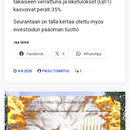
takaiseen verrattuna ja liiketulokset (EBIT)
kasvoivat peräti 35%.
Seurantaan on tällä kertaa otettu myös
investoidun pääoman tuotto
Jaa tämä:
Facebook
X
WhatsApp
8.8.2026
PIKSU TOIMITUS
1