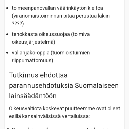
toimeenpanovallan väärinkäytön kieltoa
(viranomaistoiminnan pitää perustua lakiin
????)
tehokkasta oikeussuojaa (toimiva
oikeusjärjestelmä)
vallan
jako-oppia (tuomioistuimien
riippumattomuus)
Tutkimus ehdottaa
parannusehdotuksia Suomalaiseen
lainsäädäntöön
Oikeusvaltiota koskevat puutteemme ovat olleet
esillä kansainvälisissä vertailuissa: