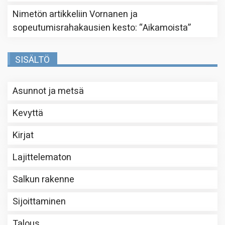
Nimetön
artikkeliin
Vornanen ja
sopeutumisrahakausien kesto
: “
Aikamoista
”
SISÄLTÖ
Asunnot ja metsä
Kevyttä
Kirjat
Lajittelematon
Salkun rakenne
Sijoittaminen
Talous