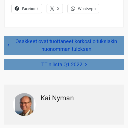
Facebook
X
WhatsApp
Artikkelien
Osakkeet ovat tuottaneet korkosijoituksiakin
selaus
huonomman tuloksen
TT:n lista Q1 2022
Kai Nyman