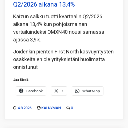
Q2/2026 aikana 13,4%
Kaizun salkku tuotti kvartaalin Q2/2026
aikana 13,4% kun pohjoismainen
vertailuindeksi OMXN40 nousi samassa
ajassa 3,9%.
Joidenkin pienten First North kasvuyritysten
osakkeita en ole yrityksistäni huolimatta
onnistunut
Jaa tämä:
Facebook
X
WhatsApp
4.8.2026
KAI NYMAN
0