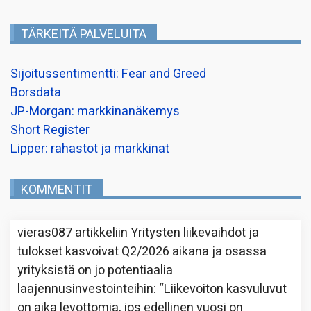
TÄRKEITÄ PALVELUITA
Sijoitussentimentti: Fear and Greed
Borsdata
JP-Morgan: markkinanäkemys
Short Register
Lipper: rahastot ja markkinat
KOMMENTIT
vieras087
artikkeliin
Yritysten liikevaihdot ja
tulokset kasvoivat Q2/2026 aikana ja osassa
yrityksistä on jo potentiaalia
laajennusinvestointeihin
: “
Liikevoiton kasvuluvut
on aika levottomia, jos edellinen vuosi on