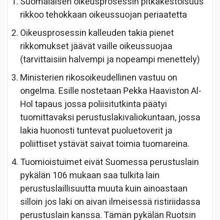
Suomalaisen oikeusprosessin pitkäkestoisuus
rikkoo tehokkaan oikeussuojan periaatetta
Oikeusprosessin kalleuden takia pienet
rikkomukset jäävät vaille oikeussuojaa
(tarvittaisiin halvempi ja nopeampi menettely)
Ministerien rikosoikeudellinen vastuu on
ongelma. Esille nostetaan Pekka Haaviston Al-
Hol tapaus jossa poliisitutkinta päätyi
tuomittavaksi perustuslakivaliokuntaan, jossa
lakia huonosti tuntevat puoluetoverit ja
poliittiset ystävät saivat toimia tuomareina.
Tuomioistuimet eivät Suomessa perustuslain
pykälän 106 mukaan saa tulkita lain
perustuslaillisuutta muuta kuin ainoastaan
silloin jos laki on aivan ilmeisessä ristiriidassa
perustuslain kanssa. Tämän pykälän Ruotsin