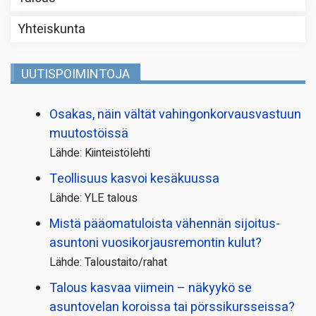
Yhteiskunta
UUTISPOIMINTOJA
Osakas, näin vältät vahingonkorvausvastuun
muutostöissä
Lähde: Kiinteistölehti
Teollisuus kasvoi kesäkuussa
Lähde: YLE talous
Mistä pääoma­tuloista vähennän sijoitus­
asuntoni vuosikorjaus­remontin kulut?
Lähde: Taloustaito/rahat
Talous kasvaa viimein – näkyykö se
asuntovelan koroissa tai pörssi­kursseissa?