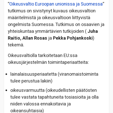
”
Oikeusvaltio Euroopan unionissa ja Suomessa
”
tutkimus on sivistynyt kuvaus oikeusvaltion
määritelmistä ja oikeusvaltioon liittyvistä
ongelmista Suomessa. Tutkimus on osaavien ja
yhteiskuntaa ymmärtävien tutkijoiden (
Juha
Raitio, Allan Rosas
ja
Pekka Pohjankoski
)
tekemä.
Oikeusvaltiolla tarkoitetaan EU:ssa
oike
usjärjestelmän toimintaperiaatteita:
lainalaisuusperiaatetta (viranomaistoiminta
tulee perustua lakiin)
oikeus
varmuutta (oikeudellisten päätösten
tulee vastata tapahtuneita tosiasioita ja olla
niiden valossa ennakoitavia ja
oikeansuhtaisia)