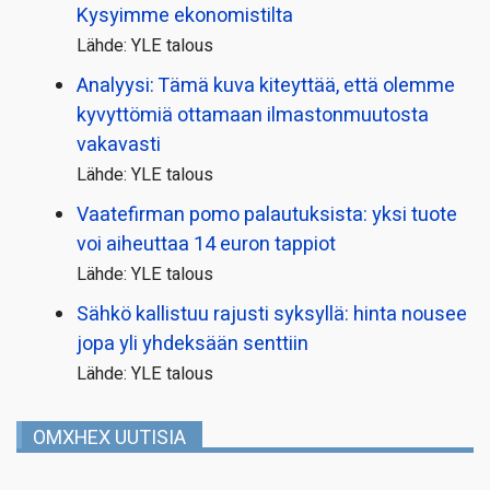
Kysyimme ekonomistilta
Lähde: YLE talous
Analyysi: Tämä kuva kiteyttää, että olemme
kyvyttömiä ottamaan ilmaston­muutosta
vakavasti
Lähde: YLE talous
Vaatefirman pomo palautuksista: yksi tuote
voi aiheuttaa 14 euron tappiot
Lähde: YLE talous
Sähkö kallistuu rajusti syksyllä: hinta nousee
jopa yli yhdeksään senttiin
Lähde: YLE talous
OMXHEX UUTISIA