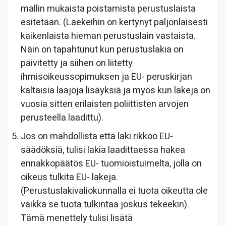
mallin mukaista poistamista perustuslaista
esitetään. (Laekeihin on kertynyt paljonlaisesti
kaikenlaista hieman perustuslain vastaista.
Näin on tapahtunut kun perustuslakia on
päivitetty ja siihen on liitetty
ihmisoikeussopimuksen ja EU- peruskirjan
kaltaisia laajoja lisäyksiä ja myös kun lakeja on
vuosia sitten erilaisten poliittisten arvojen
perusteella laadittu).
Jos on mahdollista että laki rikkoo EU-
säädöksiä, tulisi lakia laadittaessa hakea
ennakkopäätös EU- tuomioistuimelta, jolla on
oikeus tulkita EU- lakeja.
(Perustuslakivaliokunnalla ei tuota oikeutta ole
vaikka se tuota tulkintaa joskus tekeekin).
Tämä menettely tulisi lisätä