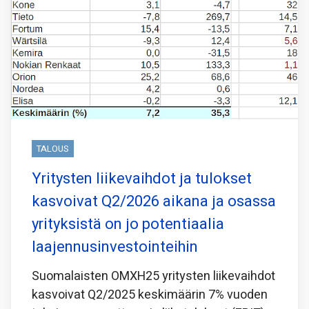
TALOUS
Yritysten liikevaihdot ja tulokset
kasvoivat Q2/2026 aikana ja osassa
yrityksistä on jo potentiaalia
laajennusinvestointeihin
Suomalaisten OMXH25 yritysten liikevaihdot
kasvoivat Q2/2025 keskimäärin 7% vuoden