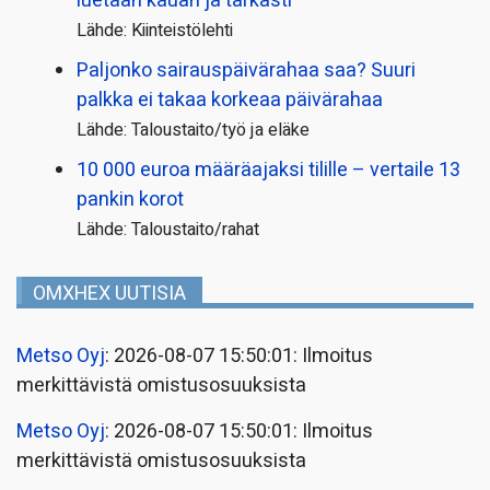
luetaan kauan ja tarkasti
Lähde: Kiinteistölehti
Paljonko sairauspäivä­rahaa saa? Suuri
palkka ei takaa korkeaa päivärahaa
Lähde: Taloustaito/työ ja eläke
10 000 euroa määräajaksi tilille – vertaile 13
pankin korot
Lähde: Taloustaito/rahat
OMXHEX UUTISIA
Metso Oyj
: 2026-08-07 15:50:01: Ilmoitus
merkittävistä omistusosuuksista
Metso Oyj
: 2026-08-07 15:50:01: Ilmoitus
merkittävistä omistusosuuksista