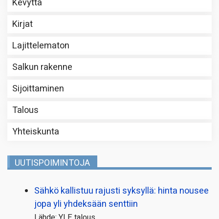
Kevyttä
Kirjat
Lajittelematon
Salkun rakenne
Sijoittaminen
Talous
Yhteiskunta
UUTISPOIMINTOJA
Sähkö kallistuu rajusti syksyllä: hinta nousee
jopa yli yhdeksään senttiin
Lähde: YLE talous