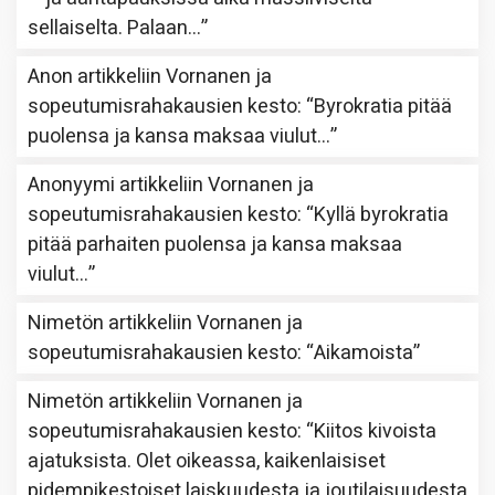
sellaiselta. Palaan…
”
Anon
artikkeliin
Vornanen ja
sopeutumisrahakausien kesto
: “
Byrokratia pitää
puolensa ja kansa maksaa viulut…
”
Anonyymi
artikkeliin
Vornanen ja
sopeutumisrahakausien kesto
: “
Kyllä byrokratia
pitää parhaiten puolensa ja kansa maksaa
viulut…
”
Nimetön
artikkeliin
Vornanen ja
sopeutumisrahakausien kesto
: “
Aikamoista
”
Nimetön
artikkeliin
Vornanen ja
sopeutumisrahakausien kesto
: “
Kiitos kivoista
ajatuksista. Olet oikeassa, kaikenlaisiset
pidempikestoiset laiskuudesta ja joutilaisuudesta