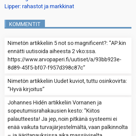
Lipper: rahastot ja markkinat
KOMMENTIT
Nimetön
artikkeliin
5 not so magnificent?
: “
AP:kin
ennätti uutisoida aiheesta 2 vko:ssa.
https://www.arvopaperi.fi/uutiset/a/93bb923e-
8d89-45f5-bf07-f957d398c87c
”
Nimetön
artikkeliin
Uudet kuviot, tuttu osinkovirta
:
“
Hyvä kirjoitus
”
Johannes Hidén
artikkeliin
Vornanen ja
sopeutumisrahakausien kesto
: “
Kiitos
palautteesta! Ja jep, noin pitkänä systeemi ei
enää vaikuta turvajärjestelmältä, vaan palkinnolta
– ja ääritapauksissa aika massiiviselta