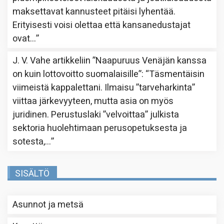
maksettavat kannusteet pitäisi lyhentää.
Erityisesti voisi olettaa että kansanedustajat
ovat…
”
J. V. Vahe
artikkeliin
”Naapuruus Venäjän kanssa
on kuin lottovoitto suomalaisille”
: “
Täsmentäisin
viimeistä kappalettani. Ilmaisu ”tarveharkinta”
viittaa järkevyyteen, mutta asia on myös
juridinen. Perustuslaki ”velvoittaa” julkista
sektoria huolehtimaan perusopetuksesta ja
sotesta,…
”
SISÄLTÖ
Asunnot ja metsä