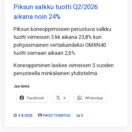
Piksun salkku tuotti Q2/2026
aikana noin 24%
Piksun koneoppimiseen perustuva salkku
tuotti viimeisen 3 kk aikana 23,8% kun
pohjoismainen vertailuindeksi OMXN40
tuotti samaan aikaan 2,6%.
Koneoppiminen laskee viimeisen 5 vuoden
perusteella minkälainen yhdistelmä
Jaa tämä:
Facebook
X
WhatsApp
3.8.2026
PIKSU TOIMITUS
0