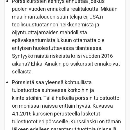
Pörssikurssien kehitys ennustaa joskus
puolen vuoden ennakolla realitaloutta. Mikään
maailmantalouden suuri tekijä ei, USA:n
teollisuustuotannon heikkenemistä ja
öljyntuottajamaiden mahdollista
epävakaantumista lukuun ottamatta ole
erityisen huolestuttavassa tilanteessa.
Syntyykö näistä riskeistä kriisi vuoden 2016
aikana? Ehkä. Ainakin pörssikurssit ennakoivat
sellaista.
Pörssistä saa yleensä kohtuullista
tulostuottoa suhteessa korkoihin ja
kiinteistöihin. Tällä hetkellä pörssin tulostuotto
on monissa maissa erittäin hyvää. Kuvassa
4.1.2016 kurssien perusteella lasketut
tulostuotot eri pörsseille. Kurssilasku on tämän
jälkeen edelleen parantanut tuottoja (pienellä