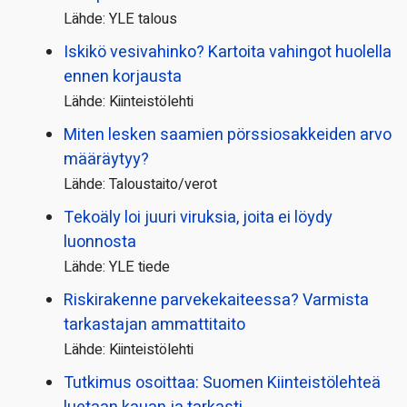
Lähde: YLE talous
Iskikö vesivahinko? Kartoita vahingot huolella
ennen korjausta
Lähde: Kiinteistölehti
Miten lesken saamien pörssi­osakkeiden arvo
määräytyy?
Lähde: Taloustaito/verot
Tekoäly loi juuri viruksia, joita ei löydy
luonnosta
Lähde: YLE tiede
Riskirakenne parvekekaiteessa? Varmista
tarkastajan ammattitaito
Lähde: Kiinteistölehti
Tutkimus osoittaa: Suomen Kiinteistölehteä