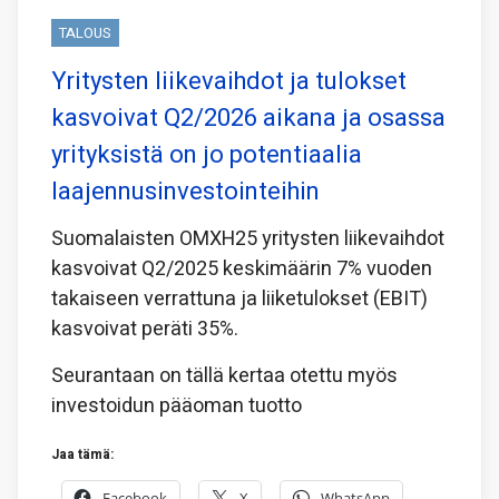
TALOUS
Yritysten liikevaihdot ja tulokset
kasvoivat Q2/2026 aikana ja osassa
yrityksistä on jo potentiaalia
laajennusinvestointeihin
Suomalaisten OMXH25 yritysten liikevaihdot
kasvoivat Q2/2025 keskimäärin 7% vuoden
takaiseen verrattuna ja liiketulokset (EBIT)
kasvoivat peräti 35%.
Seurantaan on tällä kertaa otettu myös
investoidun pääoman tuotto
Jaa tämä:
Facebook
X
WhatsApp