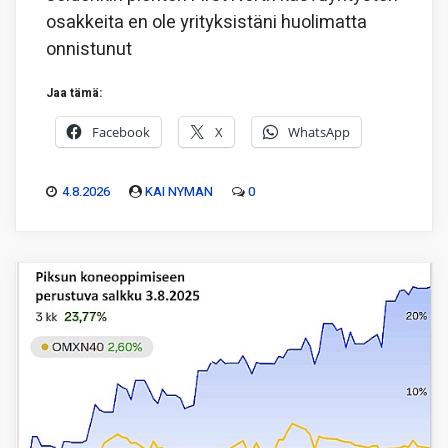
osakkeita en ole yrityksistäni huolimatta
onnistunut
Jaa tämä:
Facebook
X
WhatsApp
4.8.2026
KAI NYMAN
0