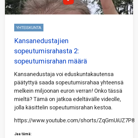
YHTEISKUNTA
Kansanedustajien
sopeutumisrahasta 2:
sopeutumisrahan määrä
Kansanedustaja voi eduskuntakautensa
päätyttyä saada sopeutumisrahaa yhteensä
melkein miljoonan euron verran! Onko tässä
mieltä? Tämä on jatkoa edeltävälle videolle,
jolla käsittelin sopeutumisrahan kestoa.
https://www.youtube.com/shorts/ZqGmUiUZ7P8
Jaa tämä: