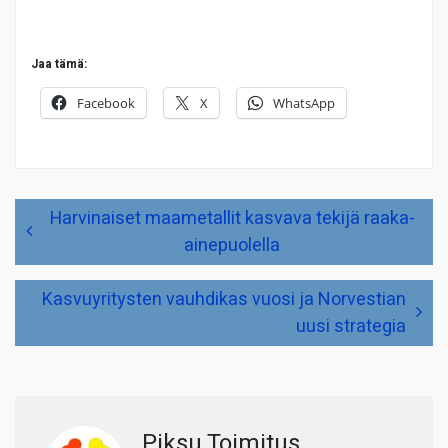
Jaa tämä:
Facebook
X
WhatsApp
Artikkelien
Harvinaiset maametallit kasvava tekijä raaka-
selaus
ainepuolella
Kasvuyritysten vauhdikas vuosi ja Norvestian
uusi strategia
Piksu Toimitus