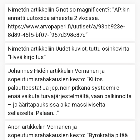
Nimetön
artikkeliin
5 not so magnificent?
: “
AP:kin
ennätti uutisoida aiheesta 2 vko:ssa.
https://www.arvopaperi.fi/uutiset/a/93bb923e-
8d89-45f5-bf07-f957d398c87c
”
Nimetön
artikkeliin
Uudet kuviot, tuttu osinkovirta
:
“
Hyvä kirjoitus
”
Johannes Hidén
artikkeliin
Vornanen ja
sopeutumisrahakausien kesto
: “
Kiitos
palautteesta! Ja jep, noin pitkänä systeemi ei
enää vaikuta turvajärjestelmältä, vaan palkinnolta
– ja ääritapauksissa aika massiiviselta
sellaiselta. Palaan…
”
Anon
artikkeliin
Vornanen ja
sopeutumisrahakausien kesto
: “
Byrokratia pitää