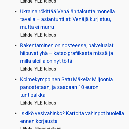
Lähde: YLE talous
Ukraina rökittää Venäjän taloutta monella
tavalla – asiantuntijat: Venäjä kurjistuu,
mutta ei murru
Lähde: YLE talous
Rakentaminen on nosteessa, palvelualat
hiipuvat yhä – katso grafiikasta missä ja
millä aloilla on nyt töitä
Lähde: YLE talous
Kolmekymppinen Satu Mäkelä: Miljoonia
panostetaan, ja saadaan 10 euron
tuntipalkka
Lähde: YLE talous
Iskikö vesivahinko? Kartoita vahingot huolella
ennen korjausta