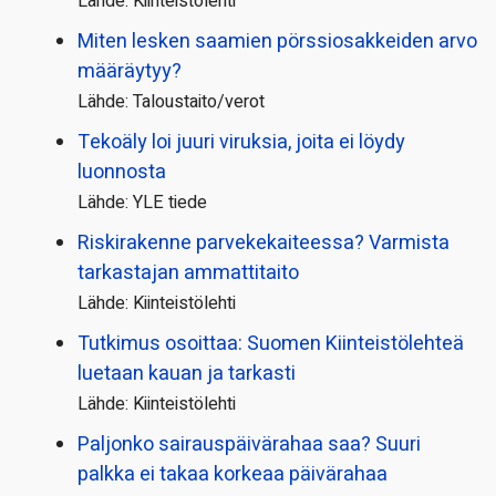
Lähde: Kiinteistölehti
Miten lesken saamien pörssi­osakkeiden arvo
määräytyy?
Lähde: Taloustaito/verot
Tekoäly loi juuri viruksia, joita ei löydy
luonnosta
Lähde: YLE tiede
Riskirakenne parvekekaiteessa? Varmista
tarkastajan ammattitaito
Lähde: Kiinteistölehti
Tutkimus osoittaa: Suomen Kiinteistölehteä
luetaan kauan ja tarkasti
Lähde: Kiinteistölehti
Paljonko sairauspäivä­rahaa saa? Suuri
palkka ei takaa korkeaa päivärahaa