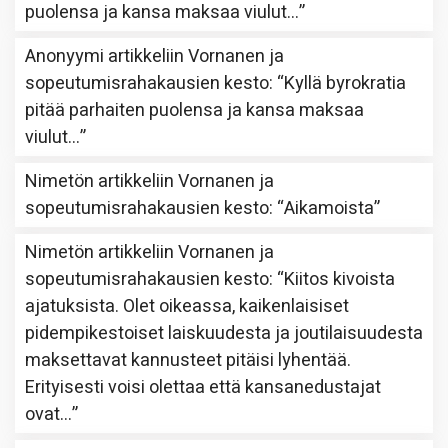
puolensa ja kansa maksaa viulut…
”
Anonyymi
artikkeliin
Vornanen ja
sopeutumisrahakausien kesto
: “
Kyllä byrokratia
pitää parhaiten puolensa ja kansa maksaa
viulut…
”
Nimetön
artikkeliin
Vornanen ja
sopeutumisrahakausien kesto
: “
Aikamoista
”
Nimetön
artikkeliin
Vornanen ja
sopeutumisrahakausien kesto
: “
Kiitos kivoista
ajatuksista. Olet oikeassa, kaikenlaisiset
pidempikestoiset laiskuudesta ja joutilaisuudesta
maksettavat kannusteet pitäisi lyhentää.
Erityisesti voisi olettaa että kansanedustajat
ovat…
”