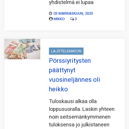
yhdistelmä ei lupaa
03 MARRASKUUN, 2023
MIKKO
3
LAJITTELEMATON
Pörssiyritysten
päättynyt
vuosineljännes oli
heikko
Tuloskausi alkaa olla
loppusuoralla. Laskin yhteen
noin seitsemänkymmenen
tuloksensa jo julkistaneen