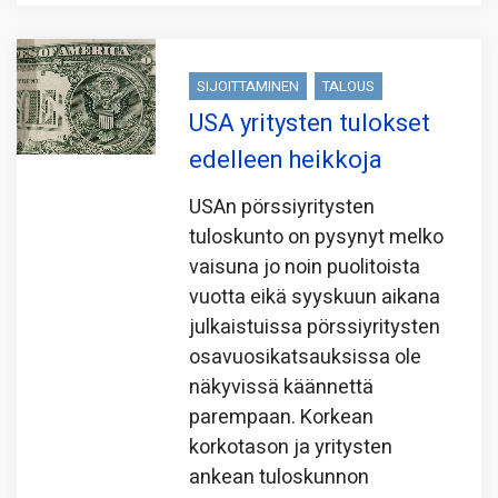
SIJOITTAMINEN
TALOUS
USA yritysten tulokset
edelleen heikkoja
USAn pörssiyritysten
tuloskunto on pysynyt melko
vaisuna jo noin puolitoista
vuotta eikä syyskuun aikana
julkaistuissa pörssiyritysten
osavuosikatsauksissa ole
näkyvissä käännettä
parempaan. Korkean
korkotason ja yritysten
ankean tuloskunnon