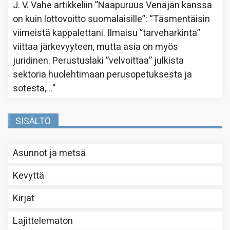
J. V. Vahe
artikkeliin
”Naapuruus Venäjän kanssa
on kuin lottovoitto suomalaisille”
: “
Täsmentäisin
viimeistä kappalettani. Ilmaisu ”tarveharkinta”
viittaa järkevyyteen, mutta asia on myös
juridinen. Perustuslaki ”velvoittaa” julkista
sektoria huolehtimaan perusopetuksesta ja
sotesta,…
”
SISÄLTÖ
Asunnot ja metsä
Kevyttä
Kirjat
Lajittelematon