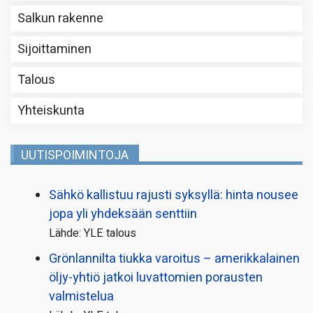
Salkun rakenne
Sijoittaminen
Talous
Yhteiskunta
UUTISPOIMINTOJA
Sähkö kallistuu rajusti syksyllä: hinta nousee
jopa yli yhdeksään senttiin
Lähde: YLE talous
Grönlannilta tiukka varoitus – amerikkalainen
öljy-yhtiö jatkoi luvattomien porausten
valmistelua