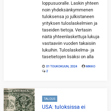
loppusuoralle. Laskin yhteen
noin yhdeksänkymmenen
tuloksensa jo julkistaneen
yrityksen tuloslaskelmien ja
taseiden tietoja. Vertasin
näitä yhteenlaskettuja lukuja
vastaaviin vuoden takaisiin
lukuihin. Tuloslaskelma- ja
tasetietojen lisäksi on alla
01 TOUKOKUUN, 2024
MIKKO
2
TALOUS
USA: tuloksissa ei