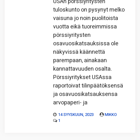
USAn pörssiyritysten
tuloskunto on pysynyt melko
vaisuna jo noin puolitoista
vuotta eikä tuoreimmissa
pörssiyritysten
osavuosikatsauksissa ole
näkyvissä käännettä
parempaan, ainakaan
kannattavuuden osalta.
Pörssiyritykset USAssa
raportoivat tilinpäätöksensä
ja osavuosikatsauksensa
arvopaperi- ja
14 SYYSKUUN, 2023
MIKKO
1