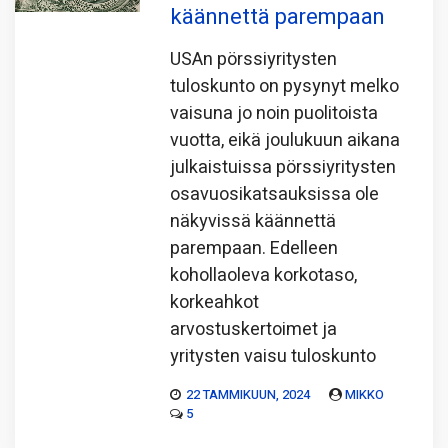
käännettä parempaan
USAn pörssiyritysten
tuloskunto on pysynyt melko
vaisuna jo noin puolitoista
vuotta, eikä joulukuun aikana
julkaistuissa pörssiyritysten
osavuosikatsauksissa ole
näkyvissä käännettä
parempaan. Edelleen
kohollaoleva korkotaso,
korkeahkot
arvostuskertoimet ja
yritysten vaisu tuloskunto
22 TAMMIKUUN, 2024
MIKKO
5