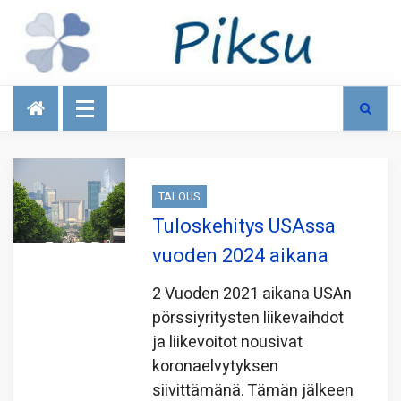
Talous
TALOUS
Tuloskehitys USAssa
vuoden 2024 aikana
2 Vuoden 2021 aikana USAn
pörssiyritysten liikevaihdot
ja liikevoitot nousivat
koronaelvytyksen
siivittämänä. Tämän jälkeen