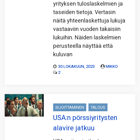
yrityksen tuloslaskelmien ja
taseiden tietoja. Vertasin
näitä yhteenlaskettuja lukuja
vastaaviin vuoden takaisiin
lukuihin. Näiden laskelmien
perusteella näyttää että
kuluvan
30 LOKAKUUN, 2023
MIKKO
2
SIJOITTAMINEN
TALOUS
USA:n pörssiyritysten
alavire jatkuu