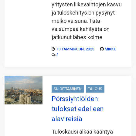
yritysten liikevaihtojen kasvu
ja tuloskehitys on pysynyt
melko vaisuna. Tätä
vaisumpaa kehitystä on
jatkunut lähes kolme
13 TAMMIKUUN, 2025
MIKKO
3
SIJOITTAMINEN
TALOUS
Pörssiyhtiöiden
tulokset edelleen
alavireisiä
Tuloskausi alkaa kääntyä