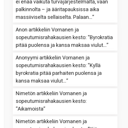
ei enää vaikuta turvajärjestelmältä, vaan
palkinnolta – ja ääritapauksissa aika
massiiviselta sellaiselta. Palaan…
”
Anon
artikkeliin
Vornanen ja
sopeutumisrahakausien kesto
: “
Byrokratia
pitää puolensa ja kansa maksaa viulut…
”
Anonyymi
artikkeliin
Vornanen ja
sopeutumisrahakausien kesto
: “
Kyllä
byrokratia pitää parhaiten puolensa ja
kansa maksaa viulut…
”
Nimetön
artikkeliin
Vornanen ja
sopeutumisrahakausien kesto
:
“
Aikamoista
”
Nimetön
artikkeliin
Vornanen ja