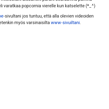
li varatkaa popcornia vierelle kun katselette (*_^)
be
-sivultani jos tuntuu, että alla olevien videoiden
tietenkin myös varsinaisilta
www-sivuiltani
.