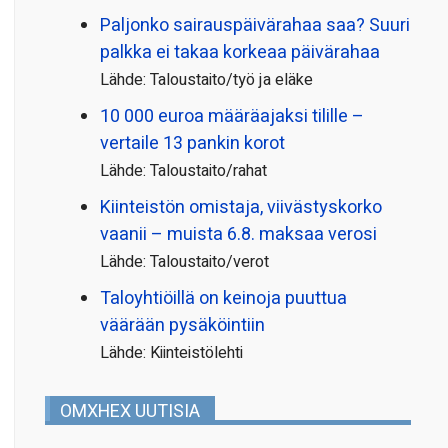
Paljonko sairauspäivä­rahaa saa? Suuri
palkka ei takaa korkeaa päivärahaa
Lähde: Taloustaito/työ ja eläke
10 000 euroa määräajaksi tilille –
vertaile 13 pankin korot
Lähde: Taloustaito/rahat
Kiinteistön omistaja, viivästyskorko
vaanii – muista 6.8. maksaa verosi
Lähde: Taloustaito/verot
Taloyhtiöillä on keinoja puuttua
väärään pysäköintiin
Lähde: Kiinteistölehti
OMXHEX UUTISIA