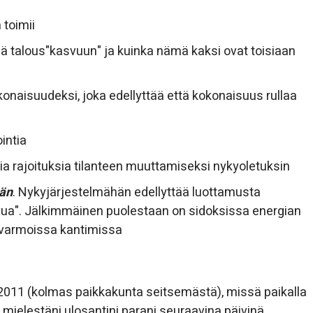
 toimii
ä talous"kasvuun" ja kuinka nämä kaksi ovat toisiaan
onaisuudeksi, joka edellyttää että kokonaisuus rullaa
intia
ia rajoituksia tilanteen muuttamiseksi nykyoletuksin
ään
. Nykyjärjestelmähän edellyttää luottamusta
vua". Jälkimmäinen puolestaan on sidoksissa energian
ävarmoissa kantimissa
a 2011 (kolmas paikkakunta seitsemästä), missä paikalla
a mielestäni ulosantini parani seuraavina päivinä