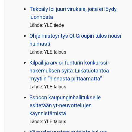
Tekoäly loi juuri viruksia, joita ei löydy
luonnosta
Lähde: YLE tiede
Ohjelmistoyritys Qt Groupin tulos nousi
huimasti
Lähde: YLE talous
Kilpailija arvioi Tunturin konkurssi­
hakemuksen syitä: Liikatuotantoa
myytiin ”hinnasta piittaamatta”
Lähde: YLE talous
Espoon kaupungin­hallitukselle
esitetään yt-neuvottelujen
käynnistämistä
Lähde: YLE talous