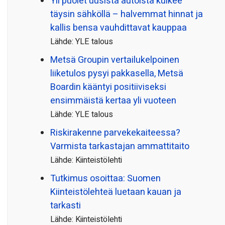
Yli puolet uusista autoista kulkee
täysin sähköllä – halvemmat hinnat ja
kallis bensa vauhdittavat kauppaa
Lähde: YLE talous
Metsä Groupin vertailu­kelpoinen
liiketulos pysyi pakkasella, Metsä
Boardin kääntyi positiiviseksi
ensimmäistä kertaa yli vuoteen
Lähde: YLE talous
Riskirakenne parvekekaiteessa?
Varmista tarkastajan ammattitaito
Lähde: Kiinteistölehti
Tutkimus osoittaa: Suomen
Kiinteistölehteä luetaan kauan ja
tarkasti
Lähde: Kiinteistölehti