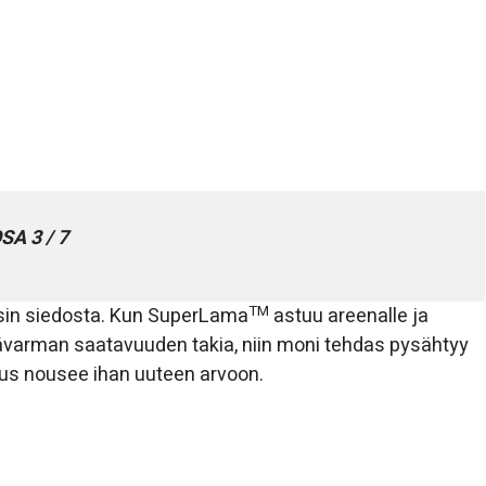
SA 3 / 7
TM
ssin siedosta. Kun SuperLama
astuu areenalle ja
ävarman saatavuuden takia, niin moni tehdas pysähtyy
isuus nousee ihan uuteen arvoon.