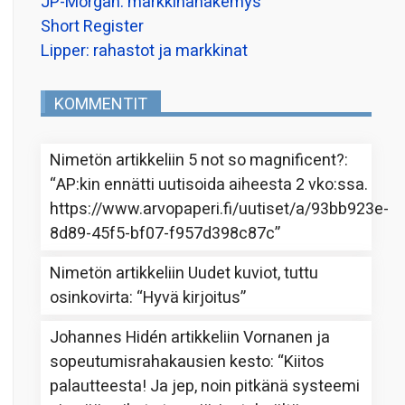
JP-Morgan: markkinanäkemys
Short Register
Lipper: rahastot ja markkinat
KOMMENTIT
Nimetön
artikkeliin
5 not so magnificent?
:
“
AP:kin ennätti uutisoida aiheesta 2 vko:ssa.
https://www.arvopaperi.fi/uutiset/a/93bb923e-
8d89-45f5-bf07-f957d398c87c
”
Nimetön
artikkeliin
Uudet kuviot, tuttu
osinkovirta
: “
Hyvä kirjoitus
”
Johannes Hidén
artikkeliin
Vornanen ja
sopeutumisrahakausien kesto
: “
Kiitos
palautteesta! Ja jep, noin pitkänä systeemi