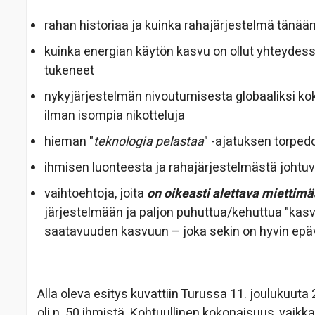
rahan historiaa ja kuinka rahajärjestelmä tänään
kuinka energian käytön kasvu on ollut yhteydess
tukeneet
nykyjärjestelmän nivoutumisesta globaaliksi kok
ilman isompia nikotteluja
hieman "
teknologia pelastaa
" -ajatuksen torpedo
ihmisen luonteesta ja rahajärjestelmästä johtuv
vaihtoehtoja, joita
on oikeasti alettava miettim
järjestelmään ja paljon puhuttua/kehuttua "kas
saatavuuden kasvuun – joka sekin on hyvin ep
Alla oleva esitys kuvattiin Turussa 11. joulukuut
oli n. 50 ihmistä. Kohtuullinen kokonaisuus, vaikk