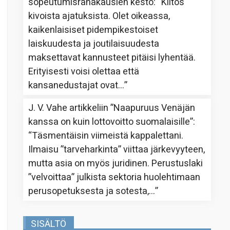
sopeutumisrahakausien kesto
: “
Kiitos
kivoista ajatuksista. Olet oikeassa,
kaikenlaisiset pidempikestoiset
laiskuudesta ja joutilaisuudesta
maksettavat kannusteet pitäisi lyhentää.
Erityisesti voisi olettaa että
kansanedustajat ovat…
”
J. V. Vahe
artikkeliin
”Naapuruus Venäjän
kanssa on kuin lottovoitto suomalaisille”
:
“
Täsmentäisin viimeistä kappalettani.
Ilmaisu ”tarveharkinta” viittaa järkevyyteen,
mutta asia on myös juridinen. Perustuslaki
”velvoittaa” julkista sektoria huolehtimaan
perusopetuksesta ja sotesta,…
”
SISÄLTÖ