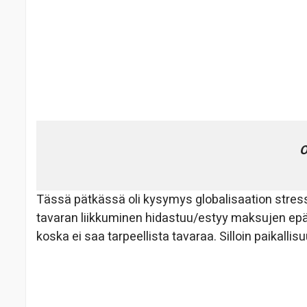
O
Tässä pätkässä oli kysymys globalisaation stre
tavaran liikkuminen hidastuu/estyy maksujen ep
koska ei saa tarpeellista tavaraa. Silloin paikall