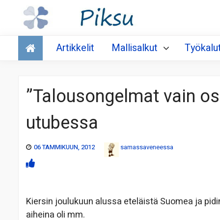
Talous
Artikkelit
Mallisalkut
Työkalu
”Talousongelmat vain osa
utubessa
06 TAMMIKUUN, 2012
samassaveneessa
Kiersin joulukuun alussa eteläistä Suomea ja pidin
aiheina oli mm.