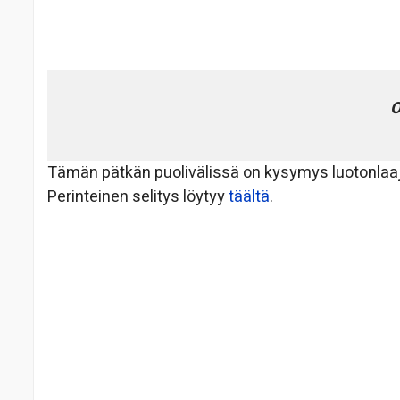
O
Tämän pätkän puolivälissä on kysymys luotonlaaje
Perinteinen selitys löytyy
täältä
.