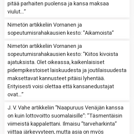
pitää parhaiten puolensa ja kansa maksaa
viulut…
”
Nimetön
artikkeliin
Vornanen ja
sopeutumisrahakausien kesto
: “
Aikamoista
”
Nimetön
artikkeliin
Vornanen ja
sopeutumisrahakausien kesto
: “
Kiitos kivoista
ajatuksista. Olet oikeassa, kaikenlaisiset
pidempikestoiset laiskuudesta ja joutilaisuudesta
maksettavat kannusteet pitäisi lyhentää.
Erityisesti voisi olettaa että kansanedustajat
ovat…
”
J. V. Vahe
artikkeliin
”Naapuruus Venäjän kanssa
on kuin lottovoitto suomalaisille”
: “
Täsmentäisin
viimeistä kappalettani. Ilmaisu ”tarveharkinta”
viittaa järkevyyteen, mutta asia on myös