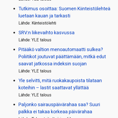
Tutkimus osoittaa: Suomen Kiinteistölehteä
luetaan kauan ja tarkasti
Lähde: Kiinteistölehti
SRV:n liikevaihto kasvussa
Lähde: YLE talous
Pitääkö valtion menoautomaatti sulkea?
Poliitikot joutuvat päättämään, mitkä edut
saavat jatkossa indeksin suojan
Lähde: YLE talous
Yle selvitti, mitä ruokakaupoista tilataan
koteihin – lastit saattavat yllättää
Lähde: YLE talous
Paljonko sairauspäivä­rahaa saa? Suuri
palkka ei takaa korkeaa päivärahaa