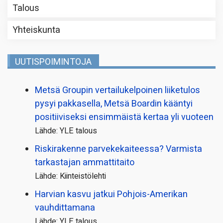
Talous
Yhteiskunta
UUTISPOIMINTOJA
Metsä Groupin vertailu­kelpoinen liiketulos
pysyi pakkasella, Metsä Boardin kääntyi
positiiviseksi ensimmäistä kertaa yli vuoteen
Lähde: YLE talous
Riskirakenne parvekekaiteessa? Varmista
tarkastajan ammattitaito
Lähde: Kiinteistölehti
Harvian kasvu jatkui Pohjois-Amerikan
vauhdittamana
Lähde: YLE talous