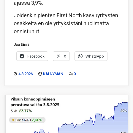
ajassa 3,9%.
Joidenkin pienten First North kasvuyritysten
osakkeita en ole yrityksistäni huolimatta
onnistunut
Jaa tämä:
Facebook
X
WhatsApp
4.8.2026
KAI NYMAN
0