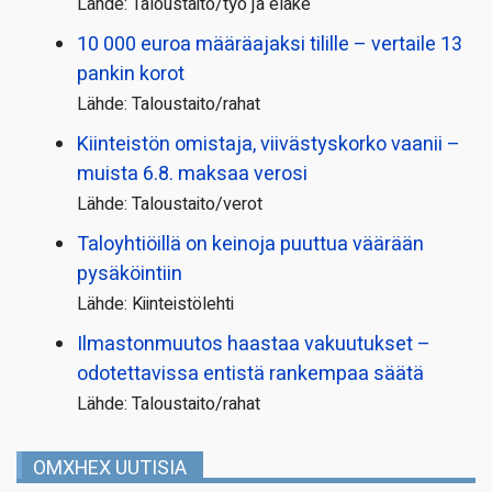
Lähde: Taloustaito/työ ja eläke
10 000 euroa määräajaksi tilille – vertaile 13
pankin korot
Lähde: Taloustaito/rahat
Kiinteistön omistaja, viivästyskorko vaanii –
muista 6.8. maksaa verosi
Lähde: Taloustaito/verot
Taloyhtiöillä on keinoja puuttua väärään
pysäköintiin
Lähde: Kiinteistölehti
Ilmastonmuutos haastaa vakuutukset –
odotettavissa entistä rankempaa säätä
Lähde: Taloustaito/rahat
OMXHEX UUTISIA