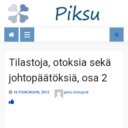
Talous
Tilastoja, otoksia sekä
johtopäätöksiä, osa 2
16 TOUKOKUUN, 2012
jarno-lonnqvist