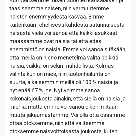
Kun valitsemme toisen Suomen kansalaisen ja
taas saamme naisen, niin varmuutemme
naisten enemmyydestä kasvaa. Emme
kuitenkaan rehellisesti kahdesta satunnaisesta
naisesta vielä voi sanoa että kaikki asukkaat
maassamme ovat naisia tai että edes
enemmistö on naisia. Emme voi sanoa sitäkään,
että meillä on hieno menetelmä valita pelkkiä
naisia, vaikka on sekin mahdollista. Kolmas
valinta kun on mies, niin tuotonheilunta on
suurta, aikaisemmin meillä oli 100 % naisia ja
nyt enää 67 % jne. Nyt voimme sanoa
kokonaisjoukosta ainakin, että siellä on naisia ja
miehiä, mutta emme voi sanoa oikein mitään
muuta jakaumastamme. Voi olla että osaamme
ottaa otoksemme, niin että valitsemme
otoksemme naisvoittoisasta joukosta, kuten