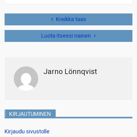
Artikkelien
Kreikka taas
selaus
Luota itseesi nainen
Jarno Lönnqvist
KIRJAUTUMINEN
Kirjaudu sivustolle