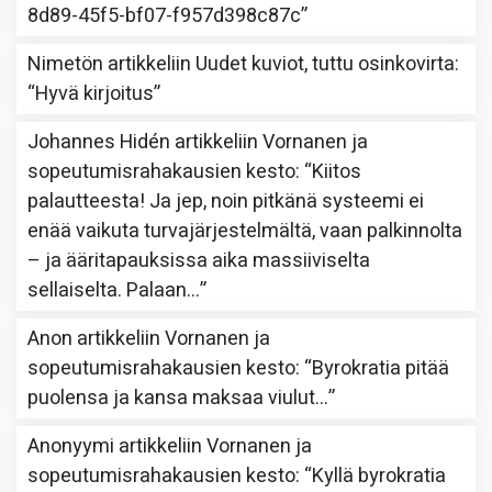
8d89-45f5-bf07-f957d398c87c
”
Nimetön
artikkeliin
Uudet kuviot, tuttu osinkovirta
:
“
Hyvä kirjoitus
”
Johannes Hidén
artikkeliin
Vornanen ja
sopeutumisrahakausien kesto
: “
Kiitos
palautteesta! Ja jep, noin pitkänä systeemi ei
enää vaikuta turvajärjestelmältä, vaan palkinnolta
– ja ääritapauksissa aika massiiviselta
sellaiselta. Palaan…
”
Anon
artikkeliin
Vornanen ja
sopeutumisrahakausien kesto
: “
Byrokratia pitää
puolensa ja kansa maksaa viulut…
”
Anonyymi
artikkeliin
Vornanen ja
sopeutumisrahakausien kesto
: “
Kyllä byrokratia