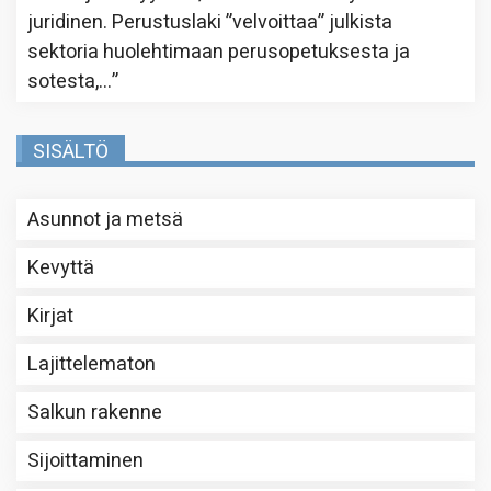
juridinen. Perustuslaki ”velvoittaa” julkista
sektoria huolehtimaan perusopetuksesta ja
sotesta,…
”
SISÄLTÖ
Asunnot ja metsä
Kevyttä
Kirjat
Lajittelematon
Salkun rakenne
Sijoittaminen