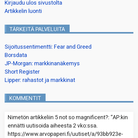
Kirjaudu ulos sivustolta
Artikkelin luonti
TÄRKEITÄ PALVELUITA
Sijoitussentimentti: Fear and Greed
Borsdata
JP-Morgan: markkinanäkemys
Short Register
Lipper: rahastot ja markkinat
KOMMENTIT
Nimetön
artikkeliin
5 not so magnificent?
: “
AP:kin
ennätti uutisoida aiheesta 2 vko:ssa.
https://www.arvopaperi.fi/uutiset/a/93bb923e-