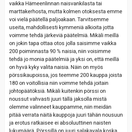
vaikka Hämeenlinnan naisvankilasta tai
marttakerhosta, mutta kolmen otoksesta emme
voi vielä päätellä paljoakaan. Tarvitsemme
useita, mahdollisesti kymmeniä alkioita jotta
voimme tehdä järkeviä päätelmiä. Mikäli meillä
on jokin tapa ottaa otos jolla saisimme vaikka
200 poiminnasta 90 % naisia, niin voisimme
tehdä jo monia päätelmiä ja yksi on, että meillä
on hyvä kyky valita naisia. Näin on myös
pörssikaupoissa, jos teemme 200 kauppa joista
180 on voitollisia niin voimme tehdä joitain
johtopäätöksiä. Mikäli kuitenkin pörssi on
noussut vahvasti juuri tällä jaksolla mistä
olemme valinneet kauppamme, niin meidän
pitää verrata näitä kauppoja juuri tähän nousuun
ja erotus ratkaisee ei absoluuttinen naisten
lukumäärä. Pörssillä on juuri salakavala koska