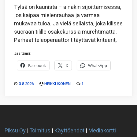
Tylsä on kaunista – ainakin sijoittamisessa,
jos kaipaa mielenrauhaa ja varmaa
mukavaa tuloa. Ja vielä sellaista, joka kilisee
suoraan tilille osakekurssia murehtimatta.
Parhaat teleoperaattorit täyttävät kriteerit,
Jaa tämä:
Facebook
X
WhatsApp
3.8.2026
HEIKKI IKONEN
1
Piksu Oy
|
Toimitus
|
Käyttöehdot
|
Mediakortti