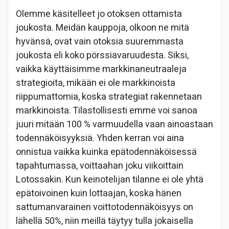
Olemme käsitelleet jo otoksen ottamista
joukosta. Meidän kauppoja, olkoon ne mitä
hyvänsä, ovat vain otoksia suuremmasta
joukosta eli koko pörssiavaruudesta. Siksi,
vaikka käyttäisimme markkinaneutraaleja
strategioita, mikään ei ole markkinoista
riippumattomia, koska strategiat rakennetaan
markkinoista. Tilastollisesti emme voi sanoa
juuri mitään 100 % varmuudella vaan ainoastaan
todennäköisyyksiä. Yhden kerran voi aina
onnistua vaikka kuinka epätodennäköisessä
tapahtumassa, voittaahan joku viikoittain
Lotossakin. Kun keinotelijan tilanne ei ole yhtä
epätoivoinen kuin lottaajan, koska hänen
sattumanvarainen voittotodennäköisyys on
lähellä 50%, niin meillä täytyy tulla jokaisella