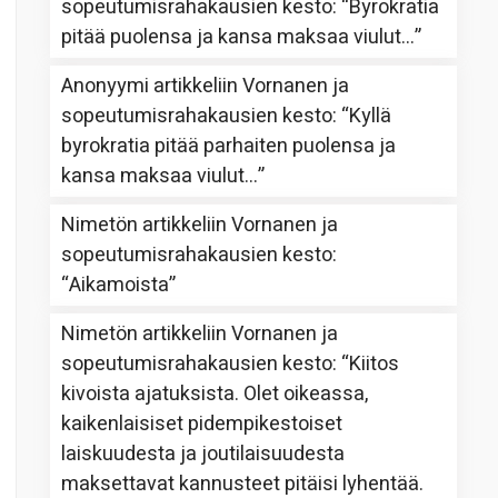
sopeutumisrahakausien kesto
: “
Byrokratia
pitää puolensa ja kansa maksaa viulut…
”
Anonyymi
artikkeliin
Vornanen ja
sopeutumisrahakausien kesto
: “
Kyllä
byrokratia pitää parhaiten puolensa ja
kansa maksaa viulut…
”
Nimetön
artikkeliin
Vornanen ja
sopeutumisrahakausien kesto
:
“
Aikamoista
”
Nimetön
artikkeliin
Vornanen ja
sopeutumisrahakausien kesto
: “
Kiitos
kivoista ajatuksista. Olet oikeassa,
kaikenlaisiset pidempikestoiset
laiskuudesta ja joutilaisuudesta
maksettavat kannusteet pitäisi lyhentää.