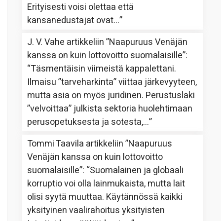
Erityisesti voisi olettaa että
kansanedustajat ovat…
”
J. V. Vahe
artikkeliin
”Naapuruus Venäjän
kanssa on kuin lottovoitto suomalaisille”
:
“
Täsmentäisin viimeistä kappalettani.
Ilmaisu ”tarveharkinta” viittaa järkevyyteen,
mutta asia on myös juridinen. Perustuslaki
”velvoittaa” julkista sektoria huolehtimaan
perusopetuksesta ja sotesta,…
”
Tommi Taavila
artikkeliin
”Naapuruus
Venäjän kanssa on kuin lottovoitto
suomalaisille”
: “
Suomalainen ja globaali
korruptio voi olla lainmukaista, mutta lait
olisi syytä muuttaa. Käytännössä kaikki
yksityinen vaalirahoitus yksityisten