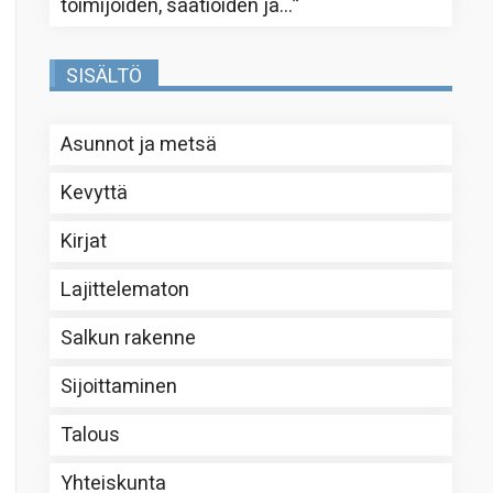
toimijoiden, säätiöiden ja…
”
SISÄLTÖ
Asunnot ja metsä
Kevyttä
Kirjat
Lajittelematon
Salkun rakenne
Sijoittaminen
Talous
Yhteiskunta