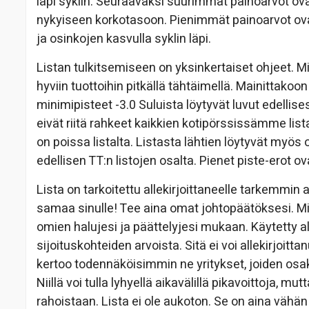
läpi syklin. Seuraavaksi suurimmat painoarvot ov
nykyiseen korkotasoon. Pienimmät painoarvot ova
ja osinkojen kasvulla syklin läpi.
Listan tulkitsemiseen on yksinkertaiset ohjeet. 
hyviin tuottoihin pitkällä tähtäimellä. Mainittakoo
minimipisteet -3.0 Suluista löytyvät luvut edellisest
eivät riitä rahkeet kaikkien kotipörssissämme list
on poissa listalta. Listasta lähtien löytyvät myö
edellisen TT:n listojen osalta. Pienet piste-erot o
Lista on tarkoitettu allekirjoittaneelle tarkemmin 
samaa sinulle! Tee aina omat johtopäätöksesi. Mikäli
omien halujesi ja päättelyjesi mukaan. Käytetty al
sijoituskohteiden arvoista. Sitä ei voi allekirjoit
kertoo todennäköisimmin ne yritykset, joiden osakk
Niillä voi tulla lyhyellä aikavälillä pikavoittoja, m
rahoistaan. Lista ei ole aukoton. Se on aina vähän 