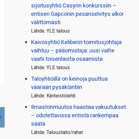
sijoitusyhtiö Casyrin konkurssiin –
entisen Gapconin pesänselvitys alkoi
välittömästi
Lähde: YLE talous
Kaivosyhtiö Keliberin toimitusjohtaja
vaihtuu – pääomistaja: uusi vaihe
vaatii toisenlaista osaamista
Lähde: YLE talous
Taloyhtiöillä on keinoja puuttua
väärään pysäköintiin
Lähde: Kiinteistölehti
Ilmastonmuutos haastaa vakuutukset
– odotettavissa entistä rankempaa
säätä
Lähde: Taloustaito/rahat