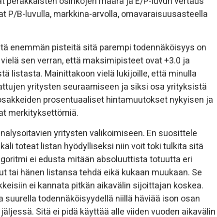
at peräkkäisten osinkojen määrä ja E/P-luvun vertaus
t P/B-luvulla, markkina-arvolla, omavaraisuusasteella
Mitä enemmän pisteitä sitä parempi todennäköisyys on
n vielä sen verran, että maksimipisteet ovat +3.0 ja
ä listasta. Mainittakoon vielä lukijoille, että minulla
attujen yritysten seuraamiseen ja siksi osa yrityksistä
s osakkeiden prosentuaaliset hintamuutokset nykyisen ja
vat merkityksettömiä.
analysoitavien yritysten valikoimiseen. En suosittele
 toteat listan hyödylliseksi niin voit toki tulkita sitä
goritmi ei edusta mitään absoluuttista totuutta eri
tanut tai hänen listansa tehdä eikä kukaan muukaan. Se
eisiin ei kannata pitkän aikavälin sijoittajan koskea.
utta suurella todennäköisyydellä niillä häviää ison osan
jäljessä. Sitä ei pidä käyttää alle viiden vuoden aikavälin