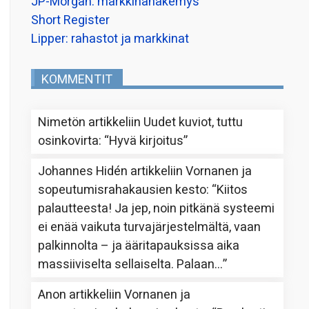
JP-Morgan: markkinanäkemys
Short Register
Lipper: rahastot ja markkinat
KOMMENTIT
Nimetön
artikkeliin
Uudet kuviot, tuttu
osinkovirta
: “
Hyvä kirjoitus
”
Johannes Hidén
artikkeliin
Vornanen ja
sopeutumisrahakausien kesto
: “
Kiitos
palautteesta! Ja jep, noin pitkänä systeemi
ei enää vaikuta turvajärjestelmältä, vaan
palkinnolta – ja ääritapauksissa aika
massiiviselta sellaiselta. Palaan…
”
Anon
artikkeliin
Vornanen ja