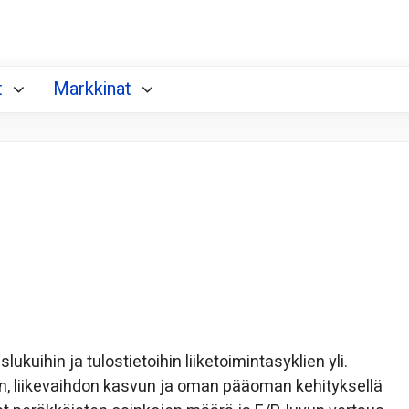
t
Markkinat
lukuihin ja tulostietoihin liiketoimintasyklien yli.
n, liikevaihdon kasvun ja oman pääoman kehityksellä