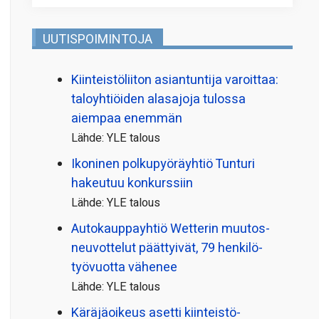
UUTISPOIMINTOJA
Kiinteistö­liiton asiantuntija varoittaa:
taloyhtiöiden alasajoja tulossa
aiempaa enemmän
Lähde: YLE talous
Ikoninen polkupyörä­yhtiö Tunturi
hakeutuu konkurssiin
Lähde: YLE talous
Autokauppayhtiö Wetterin muutos­
neuvottelut päättyivät, 79 henkilö­
työvuotta vähenee
Lähde: YLE talous
Käräjäoikeus asetti kiinteistö­