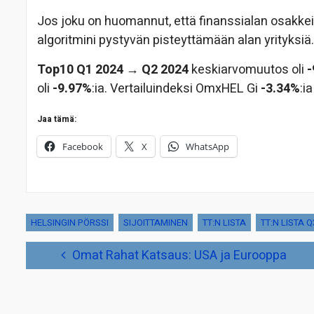
Jos joku on huomannut, että finanssialan osakkeita
algoritmini pystyvän pisteyttämään alan yrityksiä.
Top10 Q1 2024 → Q2 2024
keskiarvomuutos oli
-
oli
-9.97%
:ia. Vertailuindeksi OmxHEL Gi
-3.34%
:i
Jaa tämä:
Facebook
X
WhatsApp
HELSINGIN PÖRSSI
SIJOITTAMINEN
TT:N LISTA
TT:N LISTA Q
Artikkelien
Omat Rahat Katsaus: USA ja Eurooppa
selaus