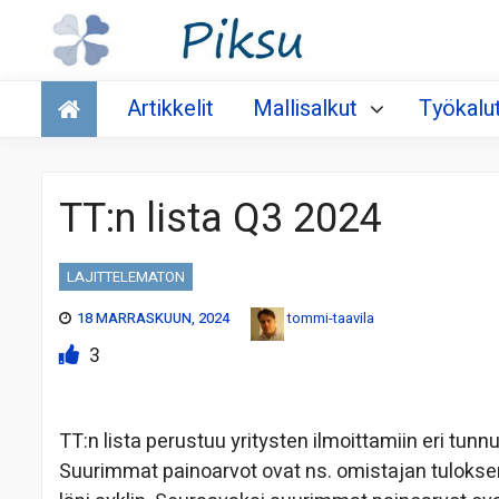
Talous
Artikkelit
Mallisalkut
Työkalu
TT:n lista Q3 2024
LAJITTELEMATON
18 MARRASKUUN, 2024
tommi-taavila
3
TT:n lista perustuu yritysten ilmoittamiin eri tunnus
Suurimmat painoarvot ovat ns. omistajan tulokse