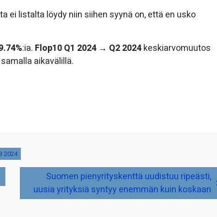
 ei listalta löydy niin siihen syynä on, että en usko
9.74%
:ia.
Flop10 Q1 2024 → Q2 2024
keskiarvomuutos
a samalla aikavälillä.
3 2024
Suomen pienyrityskenttä uudistuu ripeästi,
uusia yrityksiä syntyy enemmän kuin koskaan