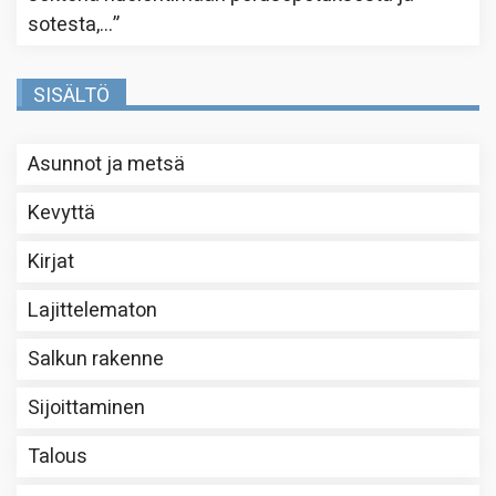
sotesta,…
”
SISÄLTÖ
Asunnot ja metsä
Kevyttä
Kirjat
Lajittelematon
Salkun rakenne
Sijoittaminen
Talous