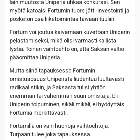
lain muutosta Uniperia uhkaa konkurssi. Sen
myötä katoaisi Fortumin tuore jätti-investointi ja
posketon osa liiketoimintaa taivaan tuuliin.
Fortum voi joutua kaivamaan kuvettaan Uniperin
pelastamiseksi, mikä olisi varmasti kallista
lystiä. Toinen vaihtoehto on, että Saksan valtio
pääomittaa Uniperia.
Mutta siinä tapauksessa Fortumin
omistusosuus Uniperista liudentuu luultavasti
radikaalistikin, ja Saksasta tulisi yhtiön
enemmän tai vähemmän suuri omistaja. Eli
Uniperin toipuminen, sikäli mikäli, ei hyödyttäisi
Fortumia merkittävästi.
Fortumilla on vain huonoja vaihtoehtoja.
Turpaan tulee joka tapauksessa.