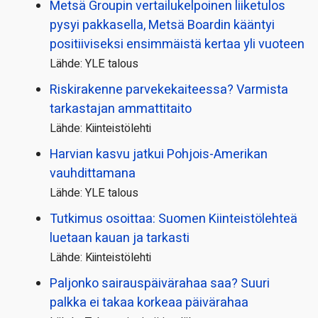
Metsä Groupin vertailu­kelpoinen liiketulos
pysyi pakkasella, Metsä Boardin kääntyi
positiiviseksi ensimmäistä kertaa yli vuoteen
Lähde: YLE talous
Riskirakenne parvekekaiteessa? Varmista
tarkastajan ammattitaito
Lähde: Kiinteistölehti
Harvian kasvu jatkui Pohjois-Amerikan
vauhdittamana
Lähde: YLE talous
Tutkimus osoittaa: Suomen Kiinteistölehteä
luetaan kauan ja tarkasti
Lähde: Kiinteistölehti
Paljonko sairauspäivä­rahaa saa? Suuri
palkka ei takaa korkeaa päivärahaa