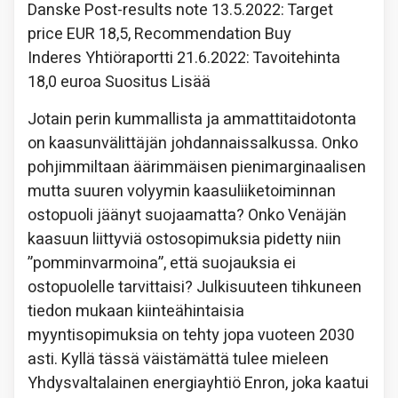
Danske Post-results note 13.5.2022: Target
price EUR 18,5, Recommendation Buy
Inderes Yhtiöraportti 21.6.2022: Tavoitehinta
18,0 euroa Suositus Lisää
Jotain perin kummallista ja ammattitaidotonta
on kaasunvälittäjän johdannaissalkussa. Onko
pohjimmiltaan äärimmäisen pienimarginaalisen
mutta suuren volyymin kaasuliiketoiminnan
ostopuoli jäänyt suojaamatta? Onko Venäjän
kaasuun liittyviä ostosopimuksia pidetty niin
”pomminvarmoina”, että suojauksia ei
ostopuolelle tarvittaisi? Julkisuuteen tihkuneen
tiedon mukaan kiinteähintaisia
myyntisopimuksia on tehty jopa vuoteen 2030
asti. Kyllä tässä väistämättä tulee mieleen
Yhdysvaltalainen energiayhtiö Enron, joka kaatui