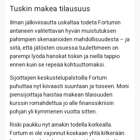
Tuskin makea tilausuus
Ilman jälkiviisautta uskaltaa todeta Fortumin
antaneen valitettavan hyvän muistutuksen
pahimpien skenaarioiden mahdollisuudesta – ja
siitä, että jätösten osuessa tuulettimeen on
parempi lyödä hanskat tiskiin ja niellä tappio
ennen kuin se repeää kohtuuttomaksi.
Sijoittajien keskustelupalstoilla Fortum
puhuttaa nyt kiivaasti suuntaan ja toiseen. Moni
piensijoittaja haistaa makean tilaisuuden
kurssin romahdettua jo alle finanssikriisin
pohjan yli kymmenen vuotta sitten.
Riski paukku nyt ainakin todella korkealla.
Fortum ei ole vajonnut koskaan yhtä kitkerään