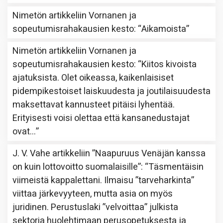
Nimetön
artikkeliin
Vornanen ja
sopeutumisrahakausien kesto
: “
Aikamoista
”
Nimetön
artikkeliin
Vornanen ja
sopeutumisrahakausien kesto
: “
Kiitos kivoista
ajatuksista. Olet oikeassa, kaikenlaisiset
pidempikestoiset laiskuudesta ja joutilaisuudesta
maksettavat kannusteet pitäisi lyhentää.
Erityisesti voisi olettaa että kansanedustajat
ovat…
”
J. V. Vahe
artikkeliin
”Naapuruus Venäjän kanssa
on kuin lottovoitto suomalaisille”
: “
Täsmentäisin
viimeistä kappalettani. Ilmaisu ”tarveharkinta”
viittaa järkevyyteen, mutta asia on myös
juridinen. Perustuslaki ”velvoittaa” julkista
sektoria huolehtimaan perusopetuksesta ja