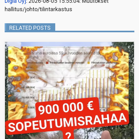
Digia Oyj
: 2026-08-05 15:55:04: Muutokset
hallitus/johto/tilintarkastus
RELATED POSTS