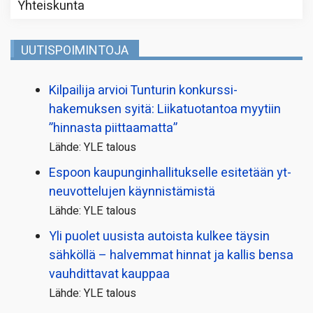
Yhteiskunta
UUTISPOIMINTOJA
Kilpailija arvioi Tunturin konkurssi­
hakemuksen syitä: Liikatuotantoa myytiin
”hinnasta piittaamatta”
Lähde: YLE talous
Espoon kaupungin­hallitukselle esitetään yt-
neuvottelujen käynnistämistä
Lähde: YLE talous
Yli puolet uusista autoista kulkee täysin
sähköllä – halvemmat hinnat ja kallis bensa
vauhdittavat kauppaa
Lähde: YLE talous