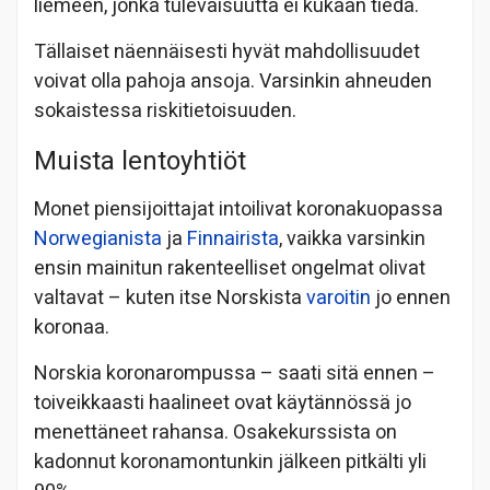
liemeen, jonka tulevaisuutta ei kukaan tiedä.
Tällaiset näennäisesti hyvät mahdollisuudet
voivat olla pahoja ansoja. Varsinkin ahneuden
sokaistessa riskitietoisuuden.
Muista lentoyhtiöt
Monet piensijoittajat intoilivat koronakuopassa
Norwegianista
ja
Finnairista
, vaikka varsinkin
ensin mainitun rakenteelliset ongelmat olivat
valtavat – kuten itse Norskista
varoitin
jo ennen
koronaa.
Norskia koronarompussa – saati sitä ennen –
toiveikkaasti haalineet ovat käytännössä jo
menettäneet rahansa. Osakekurssista on
kadonnut koronamontunkin jälkeen pitkälti yli