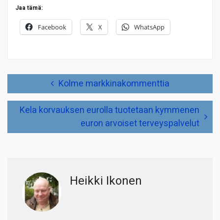
Jaa tämä:
Facebook
X
WhatsApp
Artikkelien
Kolme markkinakommenttia
selaus
Kela korvauksen eurolla tuotetaan kymmenen
euron arvoiset terveyspalvelut
Heikki Ikonen