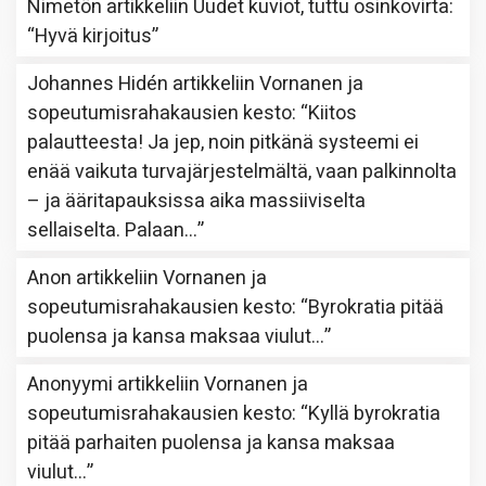
Nimetön
artikkeliin
Uudet kuviot, tuttu osinkovirta
:
“
Hyvä kirjoitus
”
Johannes Hidén
artikkeliin
Vornanen ja
sopeutumisrahakausien kesto
: “
Kiitos
palautteesta! Ja jep, noin pitkänä systeemi ei
enää vaikuta turvajärjestelmältä, vaan palkinnolta
– ja ääritapauksissa aika massiiviselta
sellaiselta. Palaan…
”
Anon
artikkeliin
Vornanen ja
sopeutumisrahakausien kesto
: “
Byrokratia pitää
puolensa ja kansa maksaa viulut…
”
Anonyymi
artikkeliin
Vornanen ja
sopeutumisrahakausien kesto
: “
Kyllä byrokratia
pitää parhaiten puolensa ja kansa maksaa
viulut…
”