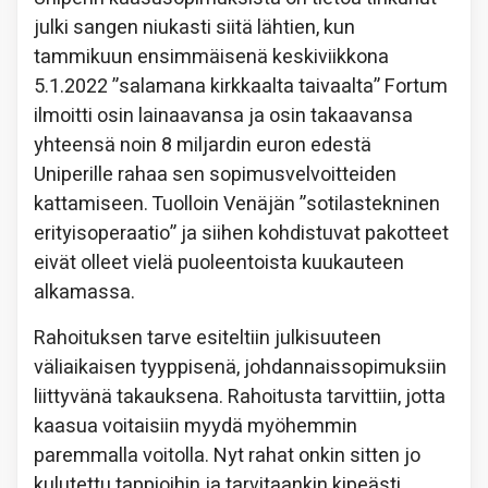
julki sangen niukasti siitä lähtien, kun
tammikuun ensimmäisenä keskiviikkona
5.1.2022 ”salamana kirkkaalta taivaalta” Fortum
ilmoitti osin lainaavansa ja osin takaavansa
yhteensä noin 8 miljardin euron edestä
Uniperille rahaa sen sopimusvelvoitteiden
kattamiseen. Tuolloin Venäjän ”sotilastekninen
erityisoperaatio” ja siihen kohdistuvat pakotteet
eivät olleet vielä puoleentoista kuukauteen
alkamassa.
Rahoituksen tarve esiteltiin julkisuuteen
väliaikaisen tyyppisenä, johdannaissopimuksiin
liittyvänä takauksena. Rahoitusta tarvittiin, jotta
kaasua voitaisiin myydä myöhemmin
paremmalla voitolla. Nyt rahat onkin sitten jo
kulutettu tappioihin ja tarvitaankin kipeästi