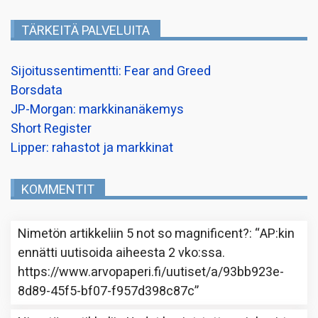
TÄRKEITÄ PALVELUITA
Sijoitussentimentti: Fear and Greed
Borsdata
JP-Morgan: markkinanäkemys
Short Register
Lipper: rahastot ja markkinat
KOMMENTIT
Nimetön
artikkeliin
5 not so magnificent?
: “
AP:kin
ennätti uutisoida aiheesta 2 vko:ssa.
https://www.arvopaperi.fi/uutiset/a/93bb923e-
8d89-45f5-bf07-f957d398c87c
”