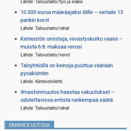
Lähde: Taloustaito/työ ja eläke
10 000 euroa määräajaksi tilille – vertaile 13
pankin korot
Lähde: Taloustaito/rahat
Kiinteistön omistaja, viivästyskorko vaanii –
muista 6.8. maksaa verosi
Lähde: Taloustaito/verot
Taloyhtiöillä on keinoja puuttua väärään
pysäköintiin
Lähde: Kiinteistölehti
Ilmastonmuutos haastaa vakuutukset –
odotettavissa entistä rankempaa säätä
Lähde: Taloustaito/rahat
OMXHEX UUTISIA