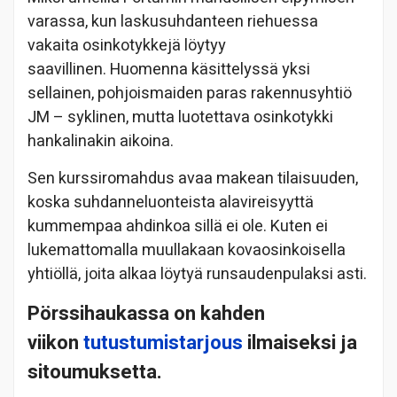
varassa, kun laskusuhdanteen riehuessa
vakaita osinkotykkejä löytyy
saavillinen. Huomenna käsittelyssä yksi
sellainen, pohjoismaiden paras rakennusyhtiö
JM – syklinen, mutta luotettava osinkotykki
hankalinakin aikoina.
Sen kurssiromahdus avaa makean tilaisuuden,
koska suhdanneluonteista alavireisyyttä
kummempaa ahdinkoa sillä ei ole. Kuten ei
lukemattomalla muullakaan kovaosinkoisella
yhtiöllä, joita alkaa löytyä runsaudenpulaksi asti.
Pörssihaukassa on kahden
viikon
tutustumistarjous
ilmaiseksi ja
sitoumuksetta.