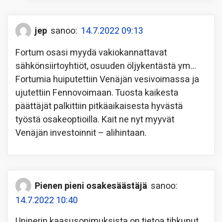
jep
sanoo:
14.7.2022 09:13
Fortum osasi myydä vakiokannattavat
sähkönsiirtoyhtiöt, osuuden öljykentästä ym…
Fortumia huiputettiin Venäjän vesivoimassa ja
ujutettiin Fennovoimaan. Tuosta kaikesta
päättäjät palkittiin pitkäaikaisesta hyvästä
työstä osakeoptioilla. Kait ne nyt myyvät
Venäjän investoinnit – alihintaan.
Pienen pieni osakesäästäjä
sanoo:
14.7.2022 10:40
Uniperin kaasusopimuksista on tietoa tihkunut