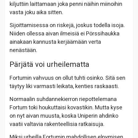
kiljuttiin laittamaan joka penni näihin miinoihin
vasta joku aika sitten.
Sijoittamisessa on riskejä, joskus todella isoja.
Niiden ollessa aivan ilmeisiä ei Pörssihaukka
ainakaan kannusta kerjäämään verta
nenästään.
Pärjätä voi urheilematta
Fortumin vahvuus on ollut tuhti osinko. Sitä sen
täytyy liki varmasti leikata, kenties raskaasti.
Normaalin suhdannekierron riepottelemana
Fortum toki houkuttaisi kovastikin. Mutta kyse
on nyt aivan muusta, koska Uniperin ahdinko
vaatii valtavia rakenteellisia ratkaisuja.
Miksi urheilla Fortumin mahdollisen elpymisen