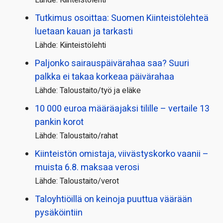
Tutkimus osoittaa: Suomen Kiinteistölehteä
luetaan kauan ja tarkasti
Lähde: Kiinteistölehti
Paljonko sairauspäivä­rahaa saa? Suuri
palkka ei takaa korkeaa päivärahaa
Lähde: Taloustaito/työ ja eläke
10 000 euroa määräajaksi tilille – vertaile 13
pankin korot
Lähde: Taloustaito/rahat
Kiinteistön omistaja, viivästyskorko vaanii –
muista 6.8. maksaa verosi
Lähde: Taloustaito/verot
Taloyhtiöillä on keinoja puuttua väärään
pysäköintiin