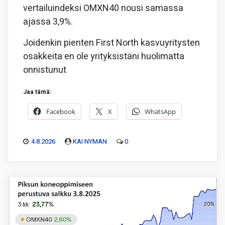
vertailuindeksi OMXN40 nousi samassa
ajassa 3,9%.
Joidenkin pienten First North kasvuyritysten
osakkeita en ole yrityksistäni huolimatta
onnistunut
Jaa tämä:
Facebook
X
WhatsApp
4.8.2026
KAI NYMAN
0