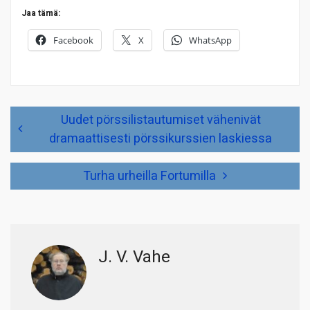
Jaa tämä:
Facebook
X
WhatsApp
Artikkelien
Uudet pörssilistautumiset vähenivät
selaus
dramaattisesti pörssikurssien laskiessa
Turha urheilla Fortumilla
J. V. Vahe