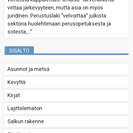
viittaa järkevyyteen, mutta asia on myös
juridinen. Perustuslaki ”velvoittaa” julkista
sektoria huolehtimaan perusopetuksesta ja
sotesta,…
”
SISÄLTÖ
Asunnot ja metsä
Kevyttä
Kirjat
Lajittelematon
Salkun rakenne