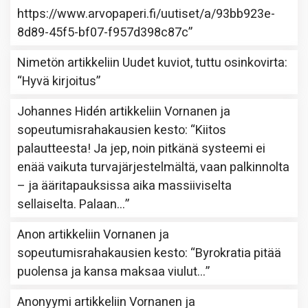
https://www.arvopaperi.fi/uutiset/a/93bb923e-
8d89-45f5-bf07-f957d398c87c
”
Nimetön
artikkeliin
Uudet kuviot, tuttu osinkovirta
:
“
Hyvä kirjoitus
”
Johannes Hidén
artikkeliin
Vornanen ja
sopeutumisrahakausien kesto
: “
Kiitos
palautteesta! Ja jep, noin pitkänä systeemi ei
enää vaikuta turvajärjestelmältä, vaan palkinnolta
– ja ääritapauksissa aika massiiviselta
sellaiselta. Palaan…
”
Anon
artikkeliin
Vornanen ja
sopeutumisrahakausien kesto
: “
Byrokratia pitää
puolensa ja kansa maksaa viulut…
”
Anonyymi
artikkeliin
Vornanen ja