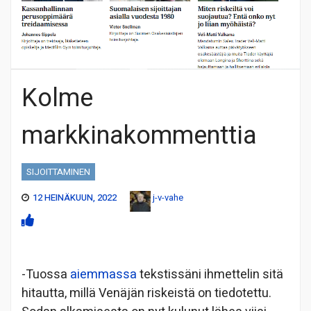
Kolme
markkinakommenttia
SIJOITTAMINEN
12 HEINÄKUUN, 2022
j-v-vahe
-Tuossa
aiemmassa
tekstissäni ihmettelin sitä
hitautta, millä Venäjän riskeistä on tiedotettu.