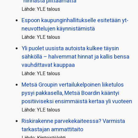
”hinnasta piittaamatta”
Lähde: YLE talous
Espoon kaupungin­hallitukselle esitetään yt-
neuvottelujen käynnistämistä
Lähde: YLE talous
Yli puolet uusista autoista kulkee täysin
sähköllä – halvemmat hinnat ja kallis bensa
vauhdittavat kauppaa
Lähde: YLE talous
Metsä Groupin vertailu­kelpoinen liiketulos
pysyi pakkasella, Metsä Boardin kääntyi
positiiviseksi ensimmäistä kertaa yli vuoteen
Lähde: YLE talous
Riskirakenne parvekekaiteessa? Varmista
tarkastajan ammattitaito
Lähde: Kiinteistölehti