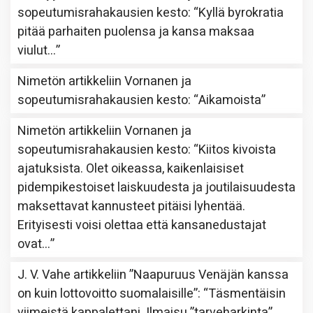
sopeutumisrahakausien kesto
: “
Kyllä byrokratia
pitää parhaiten puolensa ja kansa maksaa
viulut…
”
Nimetön
artikkeliin
Vornanen ja
sopeutumisrahakausien kesto
: “
Aikamoista
”
Nimetön
artikkeliin
Vornanen ja
sopeutumisrahakausien kesto
: “
Kiitos kivoista
ajatuksista. Olet oikeassa, kaikenlaisiset
pidempikestoiset laiskuudesta ja joutilaisuudesta
maksettavat kannusteet pitäisi lyhentää.
Erityisesti voisi olettaa että kansanedustajat
ovat…
”
J. V. Vahe
artikkeliin
”Naapuruus Venäjän kanssa
on kuin lottovoitto suomalaisille”
: “
Täsmentäisin
viimeistä kappalettani. Ilmaisu ”tarveharkinta”