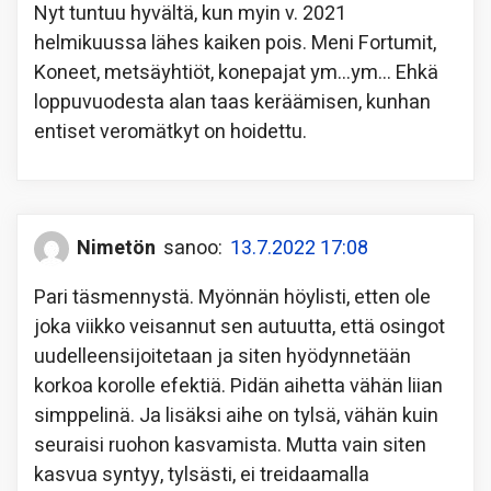
Nyt tuntuu hyvältä, kun myin v. 2021
helmikuussa lähes kaiken pois. Meni Fortumit,
Koneet, metsäyhtiöt, konepajat ym…ym… Ehkä
loppuvuodesta alan taas keräämisen, kunhan
entiset veromätkyt on hoidettu.
Nimetön
sanoo:
13.7.2022 17:08
Pari täsmennystä. Myönnän höylisti, etten ole
joka viikko veisannut sen autuutta, että osingot
uudelleensijoitetaan ja siten hyödynnetään
korkoa korolle efektiä. Pidän aihetta vähän liian
simppelinä. Ja lisäksi aihe on tylsä, vähän kuin
seuraisi ruohon kasvamista. Mutta vain siten
kasvua syntyy, tylsästi, ei treidaamalla