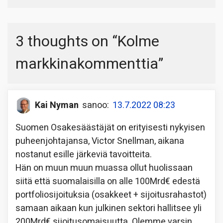
3 thoughts on “
Kolme
markkinakommenttia
”
Kai Nyman
sanoo:
13.7.2022 08:23
Suomen Osakesäästäjät on erityisesti nykyisen
puheenjohtajansa, Victor Snellman, aikana
nostanut esille järkeviä tavoitteita.
Hän on muun muun muassa ollut huolissaan
siitä että suomalaisilla on alle 100Mrd€ edestä
portfoliosijoituksia (osakkeet + sijoitusrahastot)
samaan aikaan kun julkinen sektori hallitsee yli
200Mrd€ sijoitusomaisuutta. Olemme varsin