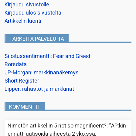
Kirjaudu sivustolle
Kirjaudu ulos sivustolta
Artikkelin luonti
TÄRKEITÄ PALVELUITA
Sijoitussentimentti: Fear and Greed
Borsdata
JP-Morgan: markkinanäkemys
Short Register
Lipper: rahastot ja markkinat
KOMMENTIT
Nimetön
artikkeliin
5 not so magnificent?
: “
AP:kin
ennätti uutisoida aiheesta 2 vko:ssa.