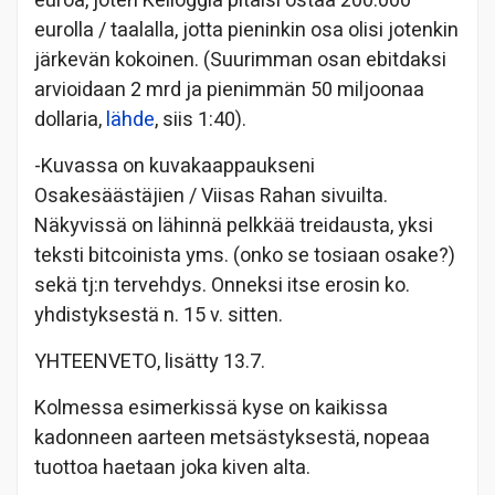
euroa, joten Kelloggia pitäisi ostaa 200.000
eurolla / taalalla, jotta pieninkin osa olisi jotenkin
järkevän kokoinen. (Suurimman osan ebitdaksi
arvioidaan 2 mrd ja pienimmän 50 miljoonaa
dollaria,
lähde
, siis 1:40).
-Kuvassa on kuvakaappaukseni
Osakesäästäjien / Viisas Rahan sivuilta.
Näkyvissä on lähinnä pelkkää treidausta, yksi
teksti bitcoinista yms. (onko se tosiaan osake?)
sekä tj:n tervehdys. Onneksi itse erosin ko.
yhdistyksestä n. 15 v. sitten.
YHTEENVETO, lisätty 13.7.
Kolmessa esimerkissä kyse on kaikissa
kadonneen aarteen metsästyksestä, nopeaa
tuottoa haetaan joka kiven alta.