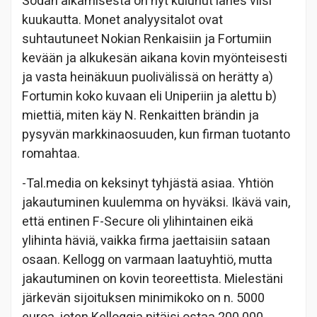
Sodan alkamisesta on nyt kulunut lähes viisi
kuukautta. Monet analyysitalot ovat
suhtautuneet Nokian Renkaisiin ja Fortumiin
kevään ja alkukesän aikana kovin myönteisesti
ja vasta heinäkuun puolivälissä on herätty a)
Fortumin koko kuvaan eli Uniperiin ja alettu b)
miettiä, miten käy N. Renkaitten brändin ja
pysyvän markkinaosuuden, kun firman tuotanto
romahtaa.
-Tal.media on keksinyt tyhjästä asiaa. Yhtiön
jakautuminen kuulemma on hyväksi. Ikävä vain,
että entinen F-Secure oli ylihintainen eikä
ylihinta häviä, vaikka firma jaettaisiin sataan
osaan. Kellogg on varmaan laatuyhtiö, mutta
jakautuminen on kovin teoreettista. Mielestäni
järkevän sijoituksen minimikoko on n. 5000