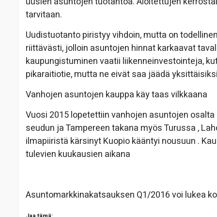
uusien asuntojen tuotantoa. Aloitettujen kerrosta
tarvitaan.
Uudistuotanto piristyy vihdoin, mutta on todellinen
riittävästi, jolloin asuntojen hinnat karkaavat tava
kaupungistuminen vaatii liikenneinvestointeja, 
pikaraitiotie, mutta ne eivät saa jäädä yksittäisiksi
Vanhojen asuntojen kauppa käy taas vilkkaana
Vuosi 2015 lopetettiin vanhojen asuntojen osalta 
seudun ja Tampereen takana myös Turussa , Lah
ilmapiiristä kärsinyt Kuopio kääntyi nousuun . Ka
tulevien kuukausien aikana
Asuntomarkkinakatsauksen Q1/2016 voi lukea ko
Jaa tämä: