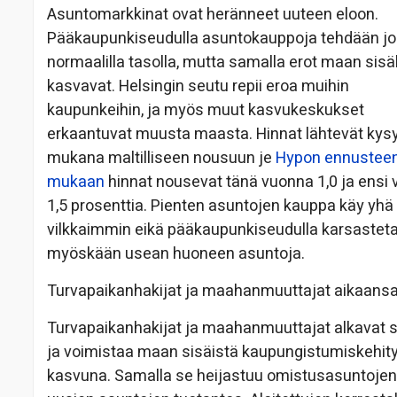
Asuntomarkkinat ovat heränneet uuteen eloon.
Pääkaupunkiseudulla asuntokauppoja tehdään jo
normaalilla tasolla, mutta samalla erot maan sisä
kasvavat. Helsingin seutu repii eroa muihin
kaupunkeihin, ja myös muut kasvukeskukset
erkaantuvat muusta maasta. Hinnat lähtevät ky
mukana maltilliseen nousuun je
Hypon ennustee
mukaan
hinnat nousevat tänä vuonna 1,0 ja ensi
1,5 prosenttia. Pienten asuntojen kauppa käy yhä
vilkkaimmin eikä pääkaupunkiseudulla karsastet
myöskään usean huoneen asuntoja.
Turvapaikanhakijat ja maahanmuuttajat aikaan
Turvapaikanhakijat ja maahanmuuttajat alkavat si
ja voimistaa maan sisäistä kaupungistumiskehity
kasvuna. Samalla se heijastuu omistusasuntojen k