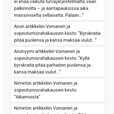
ei enää vaikuta turvajärjestelmältä, vaan
palkinnolta – ja ääritapauksissa aika
massiiviselta sellaiselta. Palaan…
”
Anon
artikkeliin
Vornanen ja
sopeutumisrahakausien kesto
: “
Byrokratia
pitää puolensa ja kansa maksaa viulut…
”
Anonyymi
artikkeliin
Vornanen ja
sopeutumisrahakausien kesto
: “
Kyllä
byrokratia pitää parhaiten puolensa ja
kansa maksaa viulut…
”
Nimetön
artikkeliin
Vornanen ja
sopeutumisrahakausien kesto
:
“
Aikamoista
”
Nimetön
artikkeliin
Vornanen ja