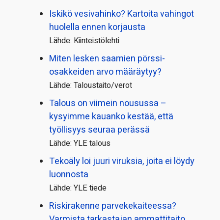
Iskikö vesivahinko? Kartoita vahingot
huolella ennen korjausta
Lähde: Kiinteistölehti
Miten lesken saamien pörssi­
osakkeiden arvo määräytyy?
Lähde: Taloustaito/verot
Talous on viimein nousussa –
kysyimme kauanko kestää, että
työllisyys seuraa perässä
Lähde: YLE talous
Tekoäly loi juuri viruksia, joita ei löydy
luonnosta
Lähde: YLE tiede
Riskirakenne parvekekaiteessa?
Varmista tarkastajan ammattitaito