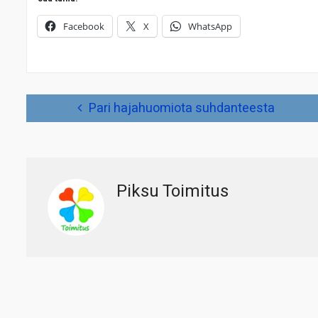
Facebook
X
WhatsApp
Artikkelien
Pari hajahuomiota suhdanteesta
selaus
Piksu Toimitus