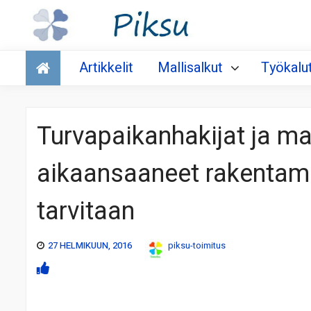
Talous
Artikkelit
Mallisalkut
Työkalu
Turvapaikanhakijat ja m
aikaansaaneet rakentami
tarvitaan
27 HELMIKUUN, 2016
piksu-toimitus