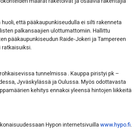
lokohteiden määrät raketoivat ja osaavia rakentajia
 huoli, että pääkaupunkiseudulla ei silti rakenneta
llisten palkansaajien ulottumattomiin. Hallittu
kuten pääkaupunkiseudun Raide-Jokeri ja Tampereen
 ratkaisuiksi.
rohkaisevissa tunnelmissa . Kauppa piristyi pk –
dessa, Jyväskylässä ja Oulussa. Myös odottavasta
uppamäärien kehitys ennakoi yleensä hintojen liikkeitä
konaisuudessaan Hypon internetsivuilla
www.hypo.fi
.