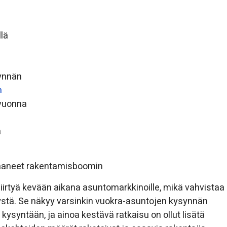
llä
synnän
n
 vuonna
a
saaneet rakentamisboomin
irtyä kevään aikana asuntomarkkinoille, mikä vahvistaa
stä. Se näkyy varsinkin vuokra-asuntojen kysynnän
ysyntään, ja ainoa kestävä ratkaisu on ollut lisätä