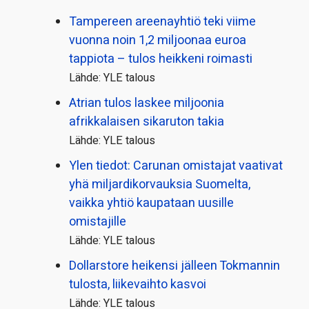
Tampereen areenayhtiö teki viime
vuonna noin 1,2 miljoonaa euroa
tappiota – tulos heikkeni roimasti
Lähde: YLE talous
Atrian tulos laskee miljoonia
afrikkalaisen sikaruton takia
Lähde: YLE talous
Ylen tiedot: Carunan omistajat vaativat
yhä miljardi­korvauksia Suomelta,
vaikka yhtiö kaupataan uusille
omistajille
Lähde: YLE talous
Dollarstore heikensi jälleen Tokmannin
tulosta, liikevaihto kasvoi
Lähde: YLE talous