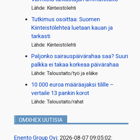
Lähde: Kiinteistölehti
Tutkimus osoittaa: Suomen
Kiinteistölehteä luetaan kauan ja
tarkasti
Lähde: Kiinteistölehti
Paljonko sairauspäivä­rahaa saa? Suuri
palkka ei takaa korkeaa päivärahaa
Lähde: Taloustaito/työ ja eläke
10 000 euroa määräajaksi tilille –
vertaile 13 pankin korot
Lähde: Taloustaito/rahat
OMXHEX UUTISIA
Enento Group Oyj
: 2026-08-07 09:05:02: