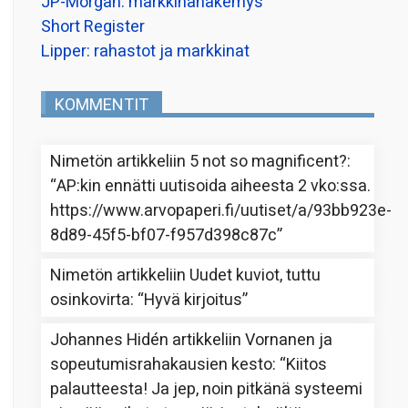
JP-Morgan: markkinanäkemys
Short Register
Lipper: rahastot ja markkinat
KOMMENTIT
Nimetön
artikkeliin
5 not so magnificent?
:
“
AP:kin ennätti uutisoida aiheesta 2 vko:ssa.
https://www.arvopaperi.fi/uutiset/a/93bb923e-
8d89-45f5-bf07-f957d398c87c
”
Nimetön
artikkeliin
Uudet kuviot, tuttu
osinkovirta
: “
Hyvä kirjoitus
”
Johannes Hidén
artikkeliin
Vornanen ja
sopeutumisrahakausien kesto
: “
Kiitos
palautteesta! Ja jep, noin pitkänä systeemi