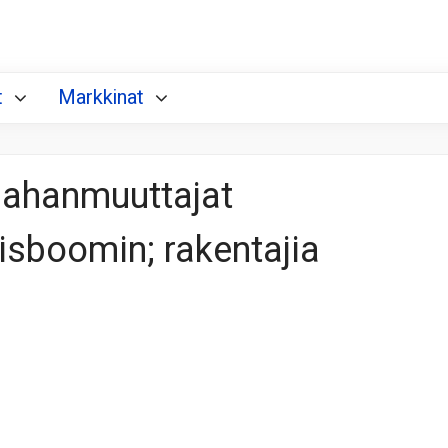
t
Markkinat
aahanmuuttajat
sboomin; rakentajia