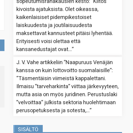
sopeutumisrahakausien kesto
: “
Kiitos
kivoista ajatuksista. Olet oikeassa,
kaikenlaisiset pidempikestoiset
laiskuudesta ja joutilaisuudesta
maksettavat kannusteet pitäisi lyhentää.
Erityisesti voisi olettaa että
kansanedustajat ovat…
”
J. V. Vahe
artikkeliin
”Naapuruus Venäjän
kanssa on kuin lottovoitto suomalaisille”
:
“
Täsmentäisin viimeistä kappalettani.
Ilmaisu ”tarveharkinta” viittaa järkevyyteen,
mutta asia on myös juridinen. Perustuslaki
”velvoittaa” julkista sektoria huolehtimaan
perusopetuksesta ja sotesta,…
”
SISÄLTÖ