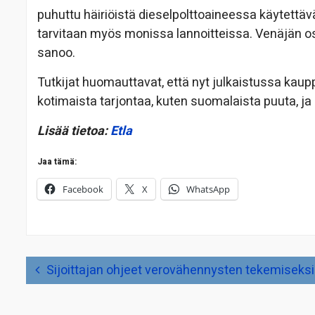
puhuttu häiriöistä dieselpolttoaineessa käytettäv
tarvitaan myös monissa lannoitteissa. Venäjän osu
sanoo.
Tutkijat huomauttavat, että nyt julkaistussa kau
kotimaista tarjontaa, kuten suomalaista puuta, ja 
Lisää tietoa:
Etla
Jaa tämä:
Facebook
X
WhatsApp
Artikkelien
Sijoittajan ohjeet verovähennysten tekemiseksi
selaus