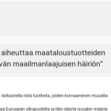
 aiheuttaa maataloustuotteiden
yvän maailmanlaajuisen häiriön
”
rkastella niitä tuotteita, joiden korvaaminen muualta
aa Euroopan ulkopuolelta ja lähi-idästä isojakin määriä