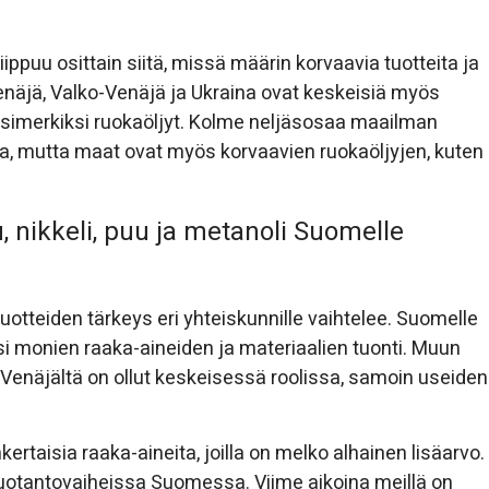
puu osittain siitä, missä määrin korvaavia tuotteita ja
enäjä, Valko-Venäjä ja Ukraina ovat keskeisiä myös
t esimerkiksi ruokaöljyt. Kolme neljäsosaa maailman
ta, mutta maat ovat myös korvaavien ruokaöljyjen, kuten
, nikkeli, puu ja metanoli Suomelle
tuotteiden tärkeys eri yhteiskunnille vaihtelee. Suomelle
si monien raaka-aineiden ja materiaalien tuonti. Muun
 Venäjältä on ollut keskeisessä roolissa, samoin useiden
rtaisia raaka-aineita, joilla on melko alhainen lisäarvo.
ri tuotantovaiheissa Suomessa. Viime aikoina meillä on