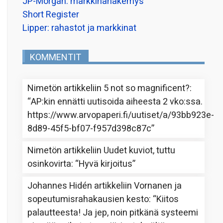
JP-Morgan: markkinanäkemys
Short Register
Lipper: rahastot ja markkinat
KOMMENTIT
Nimetön
artikkeliin
5 not so magnificent?
:
“
AP:kin ennätti uutisoida aiheesta 2 vko:ssa.
https://www.arvopaperi.fi/uutiset/a/93bb923e-
8d89-45f5-bf07-f957d398c87c
”
Nimetön
artikkeliin
Uudet kuviot, tuttu
osinkovirta
: “
Hyvä kirjoitus
”
Johannes Hidén
artikkeliin
Vornanen ja
sopeutumisrahakausien kesto
: “
Kiitos
palautteesta! Ja jep, noin pitkänä systeemi