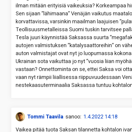
ilman mitään erityisiä vaikeuksia? Korkeampaa h
Sen sijaan ”lähimaana” Venäjän vaikutus maatalou
korvattavissa, varsinkin maailman laajuisen ”pula
Teollisuusmetalleissa Suomi tuskin tarvitsee pall
Tesla juuri käynnistää Saksassa suurta ”megafakt
autojen valmistuksen ”katalysaattoreihin” on vä
auton valmistajat ovat nyt jo luopumassa kokonaa
Ukrainan sota vaikuttaa jo nyt ”vuosia liian myöh
vastaan? Onnettominta on se, ettei Saksa voi o
vaan nyt rämpii liiallisessa riippuvuudessaan Ven
nestekaasuterminaalia Saksassa tuntuu kohtalon
Tommi Taavila
sanoo:
1.4.2022 14:18
Vaikea pitää tuota Saksan tilannetta kohtalon iv