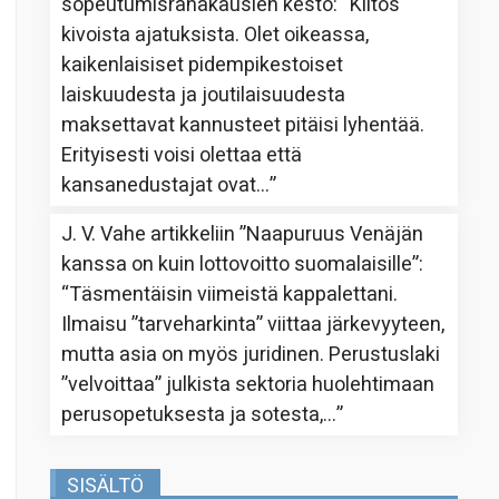
sopeutumisrahakausien kesto
: “
Kiitos
kivoista ajatuksista. Olet oikeassa,
kaikenlaisiset pidempikestoiset
laiskuudesta ja joutilaisuudesta
maksettavat kannusteet pitäisi lyhentää.
Erityisesti voisi olettaa että
kansanedustajat ovat…
”
J. V. Vahe
artikkeliin
”Naapuruus Venäjän
kanssa on kuin lottovoitto suomalaisille”
:
“
Täsmentäisin viimeistä kappalettani.
Ilmaisu ”tarveharkinta” viittaa järkevyyteen,
mutta asia on myös juridinen. Perustuslaki
”velvoittaa” julkista sektoria huolehtimaan
perusopetuksesta ja sotesta,…
”
SISÄLTÖ