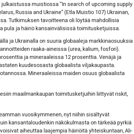
n julkaistussa muistiossa ”In search of upcoming supply
larus, Russia and Ukraine” (Etla Muistio 107) Ukrainan,
a. Tutkimuksen tavoitteena oli löytää mahdollisia
la pula ja häiriö kansainvälisissä toimitusketjuissa.
ällä ja Ukrainalla on suuria globaaleja markkinaosuuksia
annoitteiden raaka-aineissa (urea, kalium, fosfori).
rosenttia ja mineraaleissa 12 prosenttia. Venäjä ja
vastaten kuudesosasta globaalista viljakaupasta.
tuotannossa. Mineraaleissa maiden osuus globaalista
esiin maailmankaupan toimitusketjuihin liittyvät riskit,
useamman vuosikymmenen, nyt niihin sisältyvät
 kuin kansantaloudenkin näkökulmasta on tärkeää pyrkiä
voisivat aiheuttaa laajempia häiriöitä yhteiskuntaan, Ali-