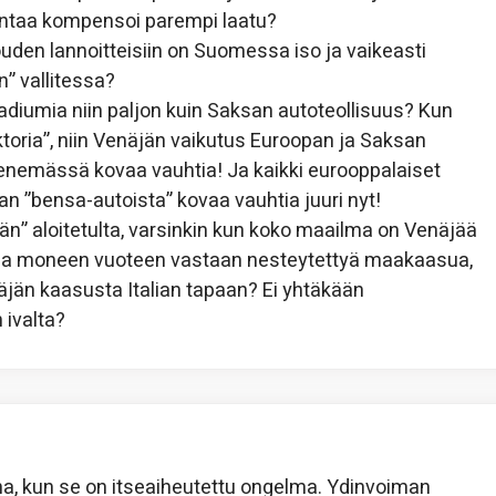
intaa kompensoi parempi laatu?
den lannoitteisiin on Suomessa iso ja vaikeasti
n” vallitessa?
adiumia niin paljon kuin Saksan autoteollisuus? Kun
oria”, niin Venäjän vaikutus Euroopan ja Saksan
henemässä kovaa vauhtia! Ja kaikki eurooppalaiset
n ”bensa-autoista” kovaa vauhtia juuri nyt!
ään” aloitetulta, varsinkin kun koko maailma on Venäjää
ttaa moneen vuoteen vastaan nesteytettyä maakaasua,
äjän kaasusta Italian tapaan? Ei yhtäkään
 ivalta?
ana, kun se on itseaiheutettu ongelma. Ydinvoiman