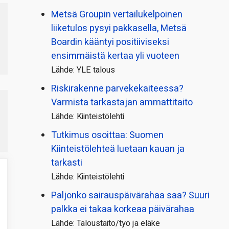
Metsä Groupin vertailu­kelpoinen
liiketulos pysyi pakkasella, Metsä
Boardin kääntyi positiiviseksi
ensimmäistä kertaa yli vuoteen
Lähde: YLE talous
Riskirakenne parvekekaiteessa?
Varmista tarkastajan ammattitaito
Lähde: Kiinteistölehti
Tutkimus osoittaa: Suomen
Kiinteistölehteä luetaan kauan ja
tarkasti
Lähde: Kiinteistölehti
Paljonko sairauspäivä­rahaa saa? Suuri
palkka ei takaa korkeaa päivärahaa
Lähde: Taloustaito/työ ja eläke