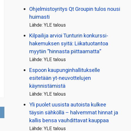
Ohjelmistoyritys Qt Groupin tulos nousi
huimasti
Lähde: YLE talous
Kilpailija arvioi Tunturin konkurssi­
hakemuksen syitä: Liikatuotantoa
myytiin ”hinnasta piittaamatta”
Lähde: YLE talous
Espoon kaupungin­hallitukselle
esitetään yt-neuvottelujen
käynnistämistä
Lähde: YLE talous
Yli puolet uusista autoista kulkee
täysin sähköllä – halvemmat hinnat ja
kallis bensa vauhdittavat kauppaa
Lähde: YLE talous