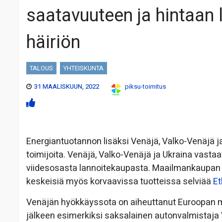
saatavuuteen ja hintaan 
häiriön
TALOUS
YHTEISKUNTA
31 MAALISKUUN, 2022
piksu-toimitus
Energiantuotannon lisäksi Venäjä, Valko-Venäjä ja
toimijoita. Venäjä, Valko-Venäjä ja Ukraina vast
viidesosasta lannoitekaupasta. Maailmankaupan
keskeisiä myös korvaavissa tuotteissa selviää
Et
Venäjän hyökkäyssota on aiheuttanut Euroopan mar
jälkeen esimerkiksi saksalainen autonvalmistaja