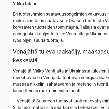
Yrkkö toteaa.
Eri tuoteryhmien saatavuusongelmien vakavuus riip
raaka-aineita on saatavissa. Osassa tuotteista V
korvaavien tuotteiden toimittajina. Tällaisia ova
auringonkukkaöljystä tulee Venäjältä ja Ukrainas
rypsiöljyn, suuria tuottajia.
Venäjältä tuleva raakaöljy, maakaasu
keskeisiä
Venäjältä, Valko-Venäjältä ja Ukrainasta tulevien 
merkittävää on Venäjältä tuotavan energian lisäk
muassa nikkelin, sahatavaran ja metanolin tuonti
lannoitteiden raaka-aineiden tuonti.
– Venäjältä Suomeen tuotavat tuotteet ovat yksinke
Siitä huolimatta niillä saattaa olla tärkeä rooli e