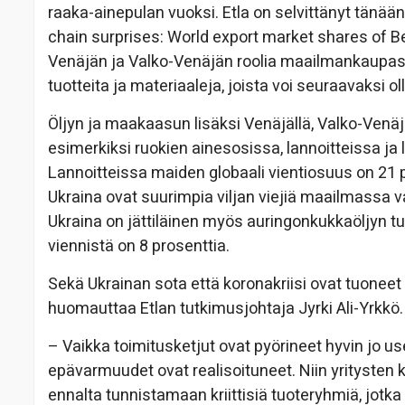
raaka-ainepulan vuoksi. Etla on selvittänyt tänää
chain surprises: World export market shares of Be
Venäjän ja Valko-Venäjän roolia maailmankaupass
tuotteita ja materiaaleja, joista voi seuraavaksi ol
Öljyn ja maakaasun lisäksi Venäjällä, Valko-Venäj
esimerkiksi ruokien ainesosissa, lannoitteissa ja l
Lannoitteissa maiden globaali vientiosuus on 21 p
Ukraina ovat suurimpia viljan viejiä maailmassa 
Ukraina on jättiläinen myös auringonkukkaöljyn 
viennistä on 8 prosenttia.
Sekä Ukrainan sota että koronakriisi ovat tuoneet 
huomauttaa Etlan tutkimusjohtaja Jyrki Ali-Yrkkö.
– Vaikka toimitusketjut ovat pyörineet hyvin jo 
epävarmuudet ovat realisoituneet. Niin yritysten
ennalta tunnistamaan kriittisiä tuoteryhmiä, jotka 