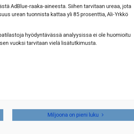
ästä AdBlue-raaka-aineesta. Siihen tarvitaan ureaa, jota
us urean tuonnista kattaa yli 85 prosenttia, Ali-Yrkkö
ppatilastoja hyödyntävässä analyysissa ei ole huomioitu
sen vuoksi tarvitaan vielä lisätutkimusta.
Miljoona on pieni luku