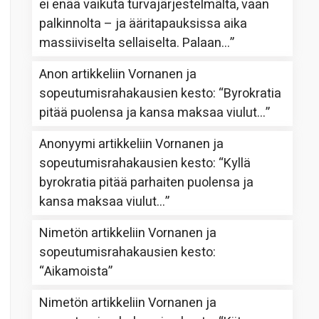
ei enää vaikuta turvajärjestelmältä, vaan
palkinnolta – ja ääritapauksissa aika
massiiviselta sellaiselta. Palaan…
”
Anon
artikkeliin
Vornanen ja
sopeutumisrahakausien kesto
: “
Byrokratia
pitää puolensa ja kansa maksaa viulut…
”
Anonyymi
artikkeliin
Vornanen ja
sopeutumisrahakausien kesto
: “
Kyllä
byrokratia pitää parhaiten puolensa ja
kansa maksaa viulut…
”
Nimetön
artikkeliin
Vornanen ja
sopeutumisrahakausien kesto
:
“
Aikamoista
”
Nimetön
artikkeliin
Vornanen ja