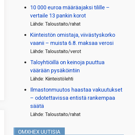
10 000 euroa määräajaksi tilille –
vertaile 13 pankin korot
Lähde: Taloustaito/rahat
Kiinteistön omistaja, viivästyskorko
vaanii – muista 6.8. maksaa verosi
Lähde: Taloustaito/verot
Taloyhtiöillä on keinoja puuttua
väärään pysäköintiin
Lähde: Kiinteistölehti
Ilmastonmuutos haastaa vakuutukset
– odotettavissa entistä rankempaa
säätä
Lähde: Taloustaito/rahat
OMXHEX UUTISIA