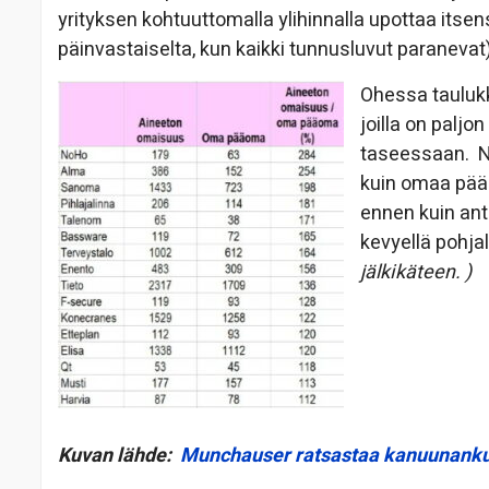
yrityksen kohtuuttomalla ylihinnalla upottaa its
päinvastaiselta, kun kaikki tunnusluvut paranevat
Ohessa taulukk
joilla on paljo
taseessaan. N
kuin omaa pääom
ennen kuin anta
kevyellä pohja
jälkikäteen. )
Kuvan lähde:
Munchauser ratsastaa kanuunankuu