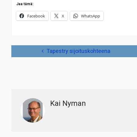
Jaa tämä:
Facebook
X
WhatsApp
Artikkelien
Tapestry sijoituskohteena
selaus
Kai Nyman