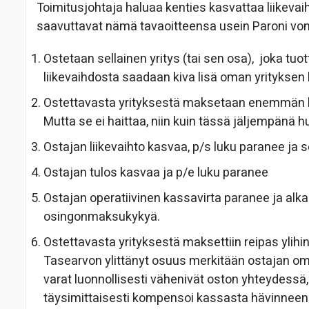
Toimitusjohtaja haluaa kenties kasvattaa liikevaih
saavuttavat nämä tavaoitteensa usein Paroni von
Ostetaan sellainen yritys (tai sen osa), joka tuot
liikevaihdosta saadaan kiva lisä oman yrityksen l
Ostettavasta yrityksestä maksetaan enemmän kuin
Mutta se ei haittaa, niin kuin tässä jäljempän
Ostajan liikevaihto kasvaa, p/s luku paranee ja s
Ostajan tulos kasvaa ja p/e luku paranee
Ostajan operatiivinen kassavirta paranee ja alka
osingonmaksukykyä.
Ostettavasta yrityksestä maksettiin reipas ylihint
Tasearvon ylittänyt osuus merkitään ostajan om
varat luonnollisesti vähenivät oston yhteydessä, 
täysimittaisesti kompensoi kassasta hävinnee