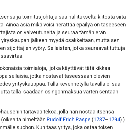
ensa ja toimitusjohtaja saa hallitukselta kiitosta siitä
ta. Ainoa asia mikä voisi herättää epäilyä on taseeseen
oittajista on valveutuneita ja seuraa tämän erän
ti yiryskaupan jälkeen myydä osakkeitaan, mutta sen
sijoittajien vyöry. Sellaisten, jotka seuraavat tuttuja
assavirtaa.
okonaisia toimialoja, jotka käyttävät tätä kikkaa
opa sellaisia, jotka nostavat taseessaan olevien
des yrityskauppaa. Tällä kevennetyllä tavalla ei saa
a, mutta tällä saadaan osingonmaksua varten sentään
ausenin taitavaa tekoa, jolla hän nostaa itsensä
 (oikealta nimeltään
Rudolf Erich Raspe
(
1737
–
1794
) )
mmälle suohon. Kun taas yritys, joka ostaa toisen