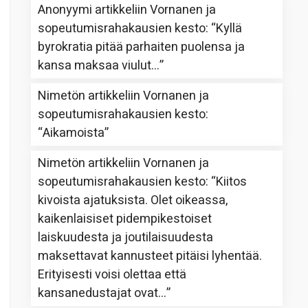
Anonyymi
artikkeliin
Vornanen ja
sopeutumisrahakausien kesto
: “
Kyllä
byrokratia pitää parhaiten puolensa ja
kansa maksaa viulut…
”
Nimetön
artikkeliin
Vornanen ja
sopeutumisrahakausien kesto
:
“
Aikamoista
”
Nimetön
artikkeliin
Vornanen ja
sopeutumisrahakausien kesto
: “
Kiitos
kivoista ajatuksista. Olet oikeassa,
kaikenlaisiset pidempikestoiset
laiskuudesta ja joutilaisuudesta
maksettavat kannusteet pitäisi lyhentää.
Erityisesti voisi olettaa että
kansanedustajat ovat…
”