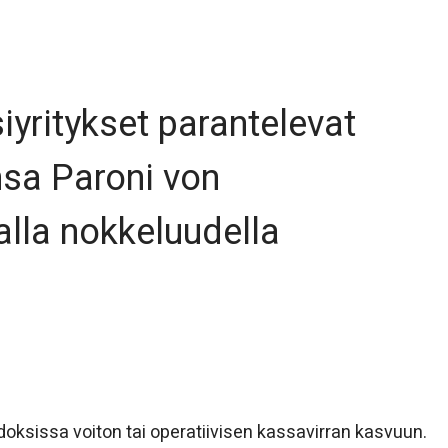
yritykset parantelevat
sa Paroni von
lla nokkeluudella
oksissa voiton tai operatiivisen kassavirran kasvuun.