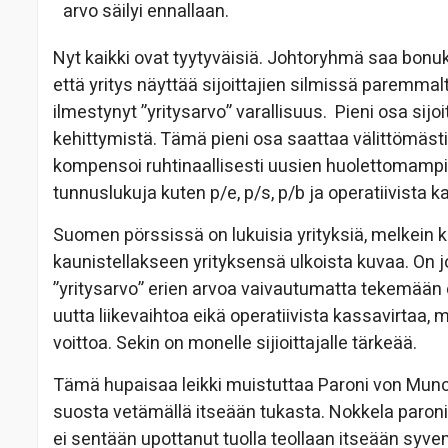
arvo säilyi ennallaan.
Nyt kaikki ovat tyytyväisiä. Johtoryhmä saa bonuks
että yritys näyttää sijoittajien silmissä paremmal
ilmestynyt ”yritysarvo” varallisuus. Pieni osa sij
kehittymistä. Tämä pieni osa saattaa välittömäs
kompensoi ruhtinaallisesti uusien huolettomampien 
tunnuslukuja kuten p/e, p/s, p/b ja operatiivista k
Suomen pörssissä on lukuisia yrityksiä, melkein k
kaunistellakseen yrityksensä ulkoista kuvaa. On j
”yritysarvo” erien arvoa vaivautumatta tekemään e
uutta liikevaihtoa eikä operatiivista kassavirta
voittoa. Sekin on monelle sijioittajalle tärkeää.
Tämä hupaisaa leikki muistuttaa Paroni von Munch
suosta vetämällä itseään tukasta. Nokkela paroni
ei sentään upottanut tuolla teollaan itseään syve