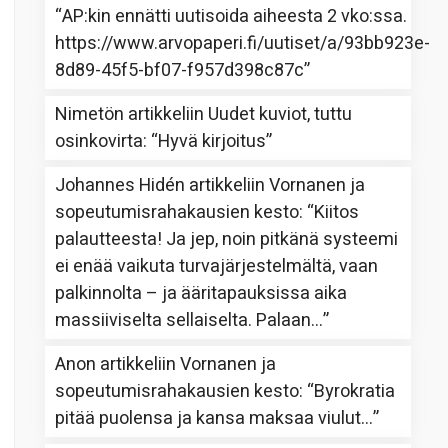
“
AP:kin ennätti uutisoida aiheesta 2 vko:ssa.
https://www.arvopaperi.fi/uutiset/a/93bb923e-
8d89-45f5-bf07-f957d398c87c
”
Nimetön
artikkeliin
Uudet kuviot, tuttu
osinkovirta
: “
Hyvä kirjoitus
”
Johannes Hidén
artikkeliin
Vornanen ja
sopeutumisrahakausien kesto
: “
Kiitos
palautteesta! Ja jep, noin pitkänä systeemi
ei enää vaikuta turvajärjestelmältä, vaan
palkinnolta – ja ääritapauksissa aika
massiiviselta sellaiselta. Palaan…
”
Anon
artikkeliin
Vornanen ja
sopeutumisrahakausien kesto
: “
Byrokratia
pitää puolensa ja kansa maksaa viulut…
”