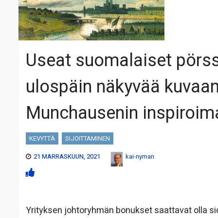
Useat suomalaiset pörssi
ulospäin näkyvää kuvaan
Munchausenin inspiroima
KEVYTTÄ
SIJOITTAMINEN
21 MARRASKUUN, 2021
kai-nyman
Yrityksen johtoryhmän bonukset saattavat olla sid