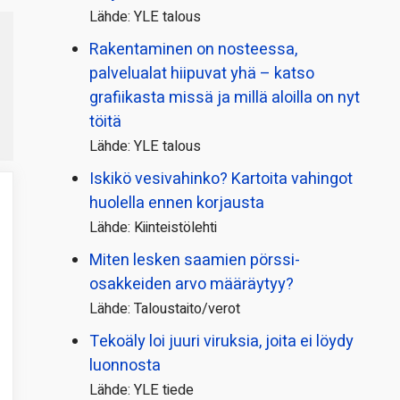
Lähde: YLE talous
Rakentaminen on nosteessa,
palvelualat hiipuvat yhä – katso
grafiikasta missä ja millä aloilla on nyt
töitä
Lähde: YLE talous
Iskikö vesivahinko? Kartoita vahingot
huolella ennen korjausta
Lähde: Kiinteistölehti
Miten lesken saamien pörssi­
osakkeiden arvo määräytyy?
Lähde: Taloustaito/verot
Tekoäly loi juuri viruksia, joita ei löydy
luonnosta
Lähde: YLE tiede