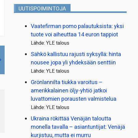
UUTISPOIMINTOJA
Vaatefirman pomo palautuksista: yksi
tuote voi aiheuttaa 14 euron tappiot
Lähde: YLE talous
Sähkö kallistuu rajusti syksyllä: hinta
nousee jopa yli yhdeksään senttiin
Lähde: YLE talous
Grönlannilta tiukka varoitus –
amerikkalainen öljy-yhtiö jatkoi
luvattomien porausten valmistelua
Lähde: YLE talous
Ukraina rökittää Venäjän taloutta
monella tavalla – asiantuntijat: Venäjä
kurjistuu, mutta ei murru