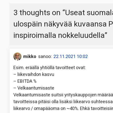
3 thoughts on “
Useat suomala
ulospäin näkyvää kuvaansa 
inspiroimalla nokkeluudella
”
mikko
sanoo:
22.11.2021 10:02
Esim. eräällä yhtiöllä tavoitteet ovat:
– liikevaihdon kasvu
– EBITDA %
– Velkaantumisaste
Velkaantumisaste suitsii yrityskauppojen määrää
tavoitteissa pitäisi olla lisäksi liikearvo suhte
liikearvo / omapääoma on ~40%. Ehkä tavoitteisiin 