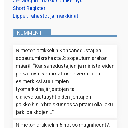
JP-Morgan: markkinanäkemys
Short Register
Lipper: rahastot ja markkinat
KOMMENTIT
Nimetön
artikkeliin
Kansanedustajien
sopeutumisrahasta 2: sopeutumisrahan
määrä
: “
Kansanedustajien ja ministereiden
palkat ovat vaatimattomia verrattuna
esimerkiksi suurimpien
työmarkkinajärjestöjen tai
eläkevakuutusyhtiöiden johtajien
palkkoihin. Yhteiskunnassa pitäisi olla joku
järki palkkojen…
”
Nimetön
artikkeliin
5 not so magnificent?
: