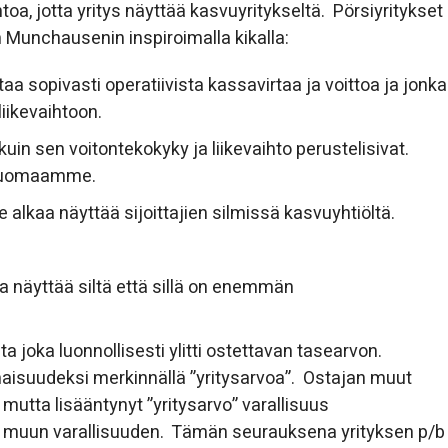
toa, jotta yritys näyttää kasvuyritykseltä. Pörsiyritykset
 Munchausenin inspiroimalla kikalla:
taa sopivasti operatiivista kassavirtaa ja voittoa ja jonka
iikevaihtoon.
 sen voitontekokyky ja liikevaihto perustelisivat.
ä huomaamme.
e alkaa näyttää sijoittajien silmissä kasvuyhtiöltä.
a näyttää siltä että sillä on enemmän
a joka luonnollisesti ylitti ostettavan tasearvon.
aisuudeksi merkinnällä ”yritysarvoa”. Ostajan muut
mutta lisääntynyt ”yritysarvo” varallisuus
n muun varallisuuden. Tämän seurauksena yrityksen p/b