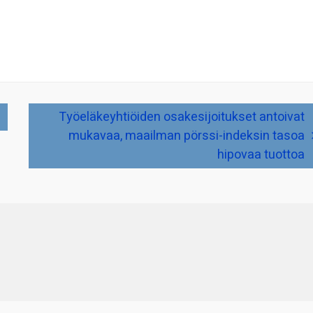
Työeläkeyhtiöiden osakesijoitukset antoivat
mukavaa, maailman pörssi-indeksin tasoa
hipovaa tuottoa