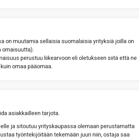
sa on muutamia sellaisia suomalaisia yrityksiä joilla on
a omaisuutta).
maisuus perustuu liikearvoon eli oletukseen siitä että ne
än kuin omaa pääomaa.
aida asiakkailleen tarjota.
eelle ja sitoutuu yrityskaupassa olemaan perustamatta
ustaa työntekijöitään tekemään juuri niin, ostaja saa