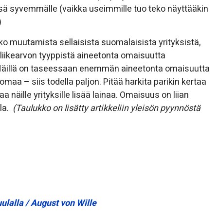
ensä syvemmälle (vaikka useimmille tuo teko näyttääkin
)
o muutamista sellaisista suomalaisista yrityksistä,
n liikearvon tyyppistä aineetonta omaisuutta
äillä on taseessaan enemmän aineetonta omaisuutta
aa – siis todella paljon. Pitää harkita parikin kertaa
a näille yrityksille lisää lainaa. Omaisuus on liian
lla.
(Taulukko on lisätty artikkeliin yleisön pyynnöstä
lalla / August von Wille