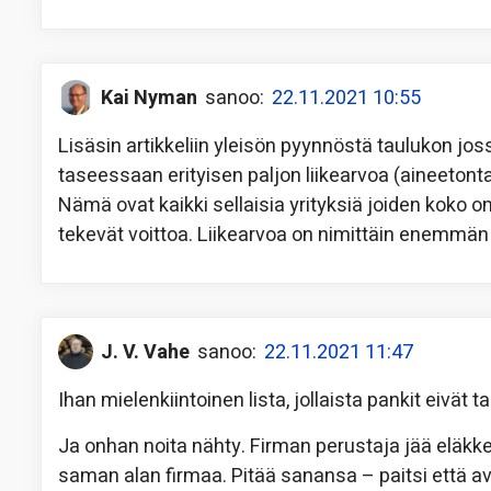
Kai Nyman
sanoo:
22.11.2021 10:55
Lisäsin artikkeliin yleisön pyynnöstä taulukon jos
taseessaan erityisen paljon liikearvoa (aineetont
Nämä ovat kaikki sellaisia yrityksiä joiden koko o
tekevät voittoa. Liikearvoa on nimittäin enemm
J. V. Vahe
sanoo:
22.11.2021 11:47
Ihan mielenkiintoinen lista, jollaista pankit eivät t
Ja onhan noita nähty. Firman perustaja jää eläkk
saman alan firmaa. Pitää sanansa – paitsi että av