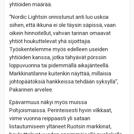
yhtiöiden määrää.
”Nordic Lightsin onnistunut anti luo uskoa
siihen, että ikkuna ei ole täysin säpissä, vaan
oikein hinnoitellut, vahvan tarinan omaavat
yhtiöt houkuttelevat yhä sijoittajia.
Työskentelemme myös edelleen useiden
yhtiöiden kanssa, jotka tähyävät pörssiin
loppuvuonna tai pidemmällä aikajänteellä.
Markkinatilanne kuitenkin näyttää, millaisia
johtopäätöksiä hankkeissa tehdään syksyllä”,
Pakarinen arvelee.
Epävarmuus näkyi myös muissa
Pohjoismaissa. Perinteisesti hyvin vilkkaat,
viime vuonna reippaasti yli sataan
listautumiseen yltäneet Ruotsin markkinat,