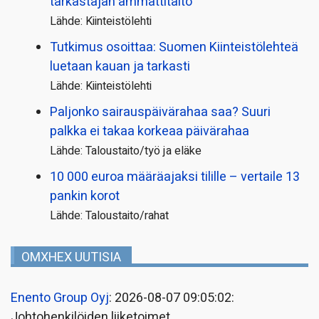
tarkastajan ammattitaito
Lähde: Kiinteistölehti
Tutkimus osoittaa: Suomen Kiinteistölehteä
luetaan kauan ja tarkasti
Lähde: Kiinteistölehti
Paljonko sairauspäivä­rahaa saa? Suuri
palkka ei takaa korkeaa päivärahaa
Lähde: Taloustaito/työ ja eläke
10 000 euroa määräajaksi tilille – vertaile 13
pankin korot
Lähde: Taloustaito/rahat
OMXHEX UUTISIA
Enento Group Oyj
: 2026-08-07 09:05:02:
Johtohenkilöiden liiketoimet