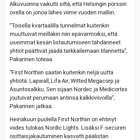
Alkuvuonna vaikutti siltä, että Helsingin pörssin
ovella on jonoa lähes viime vuoden malliin.
”Toisella kvartaalilla tunnelmat kuitenkin
muuttuivat meilläkin niin epävarmoiksi, että
useimmat kesän listautumiseen tähdänneet
yhtiöt päättivät jäädä tarkkailemaan tilannetta”,
Pakarinen toteaa.
”First Northiin saatiin kuitenkin neljä uutta
yhtiötä: Lapwall, Lifa Air, Witted Megacorp ja
Asuntosalkku. Sen sijaan Nordec ja Medicortex
joutuivat perumaan antinsa kalkkiviivoilla”,
Pakarinen jatkaa.
Heinäkuun puolella First Northiin on ehtinyt
viides tulokas Nordic Lights. Lisäksi F-securen
osittaisjakautuminen kasvatti päälistan