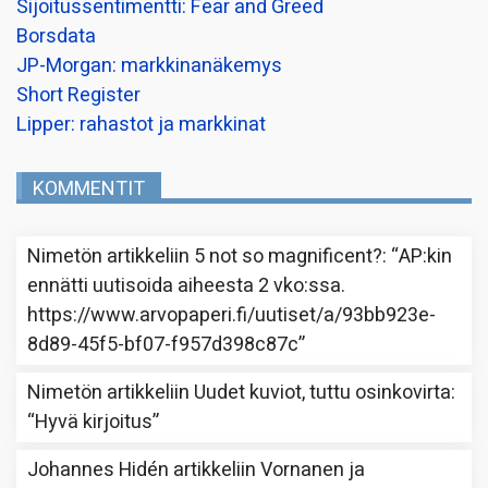
Sijoitussentimentti: Fear and Greed
Borsdata
JP-Morgan: markkinanäkemys
Short Register
Lipper: rahastot ja markkinat
KOMMENTIT
Nimetön
artikkeliin
5 not so magnificent?
: “
AP:kin
ennätti uutisoida aiheesta 2 vko:ssa.
https://www.arvopaperi.fi/uutiset/a/93bb923e-
8d89-45f5-bf07-f957d398c87c
”
Nimetön
artikkeliin
Uudet kuviot, tuttu osinkovirta
:
“
Hyvä kirjoitus
”
Johannes Hidén
artikkeliin
Vornanen ja