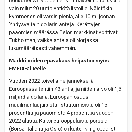
houkuttelivat vuoden ensimmäisellä puoliskolla
vain reilut 20 uutta yhtiötä listoille. Näistäkin
kymmenen oli varsin pieniä, alle 10 miljoonan
Yhdysvaltain dollarin anteja. Kerättyjen
pääomien määrässä Oslon markkinat voittivat
Tukholman, vaikka anteja oli Norjassa
lukumääräisesti vähemmän.
Markkinoiden epävakaus heijastuu myös
EMEIA-alueelle
Vuoden 2022 toisella neljänneksellä
Euroopassa tehtiin 43 antia, ja niiden arvo oli 1,5
miljardia dollaria. Euroopan osuus
maailmanlaajuisista listautumisista oli 15
prosenttia ja pääomista 4 prosenttia vuoden
2022 alusta. Kaksi eurooppalaista pörssiä
(Borsa Italiana ja Oslo) oli kuitenkin globaalisti