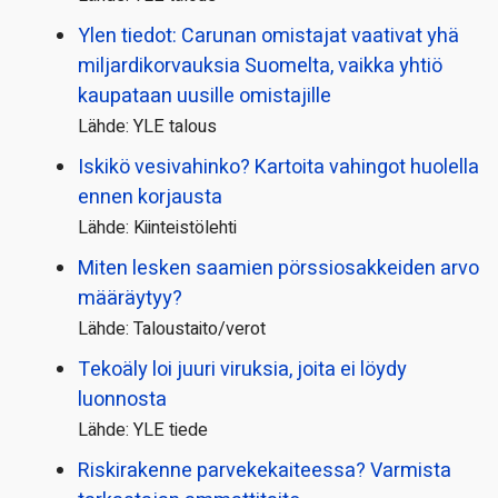
Ylen tiedot: Carunan omistajat vaativat yhä
miljardi­korvauksia Suomelta, vaikka yhtiö
kaupataan uusille omistajille
Lähde: YLE talous
Iskikö vesivahinko? Kartoita vahingot huolella
ennen korjausta
Lähde: Kiinteistölehti
Miten lesken saamien pörssi­osakkeiden arvo
määräytyy?
Lähde: Taloustaito/verot
Tekoäly loi juuri viruksia, joita ei löydy
luonnosta
Lähde: YLE tiede
Riskirakenne parvekekaiteessa? Varmista