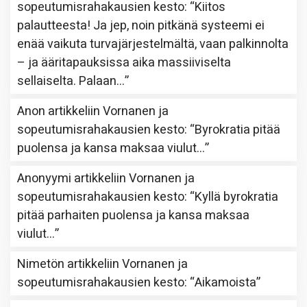
sopeutumisrahakausien kesto
: “
Kiitos
palautteesta! Ja jep, noin pitkänä systeemi ei
enää vaikuta turvajärjestelmältä, vaan palkinnolta
– ja ääritapauksissa aika massiiviselta
sellaiselta. Palaan…
”
Anon
artikkeliin
Vornanen ja
sopeutumisrahakausien kesto
: “
Byrokratia pitää
puolensa ja kansa maksaa viulut…
”
Anonyymi
artikkeliin
Vornanen ja
sopeutumisrahakausien kesto
: “
Kyllä byrokratia
pitää parhaiten puolensa ja kansa maksaa
viulut…
”
Nimetön
artikkeliin
Vornanen ja
sopeutumisrahakausien kesto
: “
Aikamoista
”