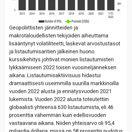
Geopoliittisten jännitteiden ja
makrotaloudellisten tekijöiden aiheuttama
lisääntynyt volatiliteetti, laskevat arvostustasot
ja listautumisantien jälkeinen huono
kurssikehitys johtivat monien listautumisten
lykkäämiseen 2022 toisen vuosineljänneksen
aikana. Listautumisaktiivisuus hidastui
dramaattisesti useimmilla suurilla markkinoilla
vuoden 2022 alusta ja ennätysvuoden 2021
lukemista. Vuoden 2022 alusta toteutettiin
globaalisti yhteensä 630 listautumista, eli 46
prosenttia vähemmän kuin edellisvuoden
vastaavana aikana. Niiden yhteisarvo oli 95,4
miljardia dollaria, missä on 58 prosentin pudotus