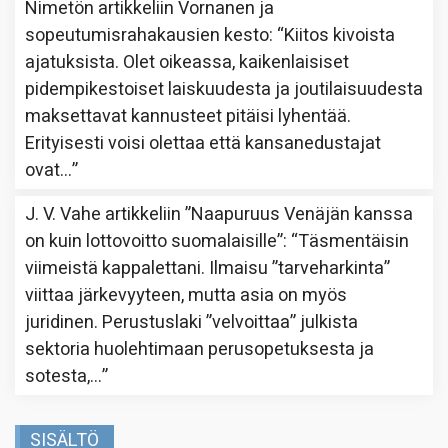
Nimetön
artikkeliin
Vornanen ja
sopeutumisrahakausien kesto
: “
Kiitos kivoista
ajatuksista. Olet oikeassa, kaikenlaisiset
pidempikestoiset laiskuudesta ja joutilaisuudesta
maksettavat kannusteet pitäisi lyhentää.
Erityisesti voisi olettaa että kansanedustajat
ovat…
”
J. V. Vahe
artikkeliin
”Naapuruus Venäjän kanssa
on kuin lottovoitto suomalaisille”
: “
Täsmentäisin
viimeistä kappalettani. Ilmaisu ”tarveharkinta”
viittaa järkevyyteen, mutta asia on myös
juridinen. Perustuslaki ”velvoittaa” julkista
sektoria huolehtimaan perusopetuksesta ja
sotesta,…
”
SISÄLTÖ