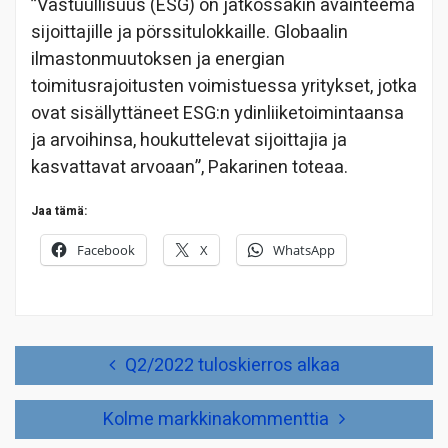
”Vastuullisuus (ESG) on jatkossakin avainteema
sijoittajille ja pörssitulokkaille. Globaalin
ilmastonmuutoksen ja energian
toimitusrajoitusten voimistuessa yritykset, jotka
ovat sisällyttäneet ESG:n ydinliiketoimintaansa
ja arvoihinsa, houkuttelevat sijoittajia ja
kasvattavat arvoaan”, Pakarinen toteaa.
Jaa tämä:
Facebook
X
WhatsApp
Artikkelien
Q2/2022 tuloskierros alkaa
selaus
Kolme markkinakommenttia