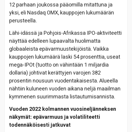
12 parhaan joukossa pääomilla mitattuna ja
yksi, eli Nasdaq OMX, kauppojen lukumäärän
perusteella.
Lähi-idässä ja Pohjois-Afrikassa IPO-aktiviteetti
näyttää edelleen lupaavalta huolimatta
globaaleista epävarmuustekijöistä. Vaikka
kauppojen lukumäärä laski 54 prosenttia, useat
mega-IPOt (tuotto on vähintään 1 miljardia
dollaria) johtivat kerättyjen varojen 382
prosentin nousuun vuodentakaisesta. Alueella
nähtiin kuluneen vuoden aikana neljä maailman
kymmenen suurimmasta listautumisannista.
Vuoden 2022 kolmannen vuosineljänneksen
näkymät: epävarmuus ja volatiliteetti
todennäköisesti jatkuvat