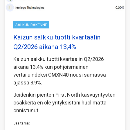
SALKUN RAKENNE
Kaizun salkku tuotti kvartaalin
Q2/2026 aikana 13,4%
Kaizun salkku tuotti kvartaalin Q2/2026
aikana 13,4% kun pohjoismainen
vertailuindeksi OMXN40 nousi samassa
ajassa 3,9%.
Joidenkin pienten First North kasvuyritysten
osakkeita en ole yrityksistäni huolimatta
onnistunut
Jaa tämä: