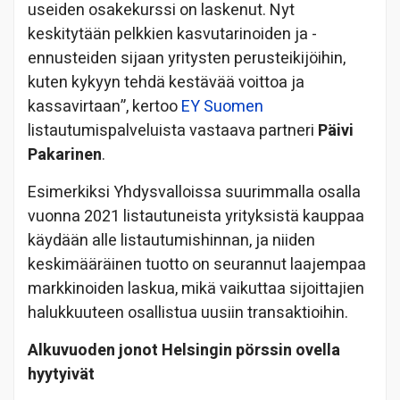
useiden osakekurssi on laskenut. Nyt
keskitytään pelkkien kasvutarinoiden ja -
ennusteiden sijaan yritysten perusteikijöihin,
kuten kykyyn tehdä kestävää voittoa ja
kassavirtaan”, kertoo
EY Suomen
listautumispalveluista vastaava partneri
Päivi
Pakarinen
.
Esimerkiksi Yhdysvalloissa suurimmalla osalla
vuonna 2021 listautuneista yrityksistä kauppaa
käydään alle listautumishinnan, ja niiden
keskimääräinen tuotto on seurannut laajempaa
markkinoiden laskua, mikä vaikuttaa sijoittajien
halukkuuteen osallistua uusiin transaktioihin.
Alkuvuoden jonot Helsingin pörssin ovella
hyytyivät