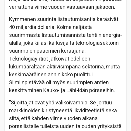
verrattuna viime vuoden vastaavaan jaksoon.
Kymmenen suurinta listautumisantia keräsivät
40 miljardia dollaria. Kolme neljästä
suurimmasta listautumisannista tehtiin energia-
alalla, joka kiilasi kärkisijalta teknologiasektorin
suurimpien pääomien kerääjänä.
Teknologiayhtiöt jatkoivat edelleen
lukumäärältään aktiivisimpana sektorina, mutta
keskimääräinen annin koko puolittui.
Silmiinpistävää oli myös suurimpien antien
keskittyminen Kauko- ja Lähi-idän pörsseihin.
”Sijoittajat ovat yhä valikoivampia. Se johtuu
markkinoiden kiristyneestä likviditeetistä sekä
siitä, että kahden viime vuoden aikana
pörssilistalle tulleista uuden talouden yrityksistä