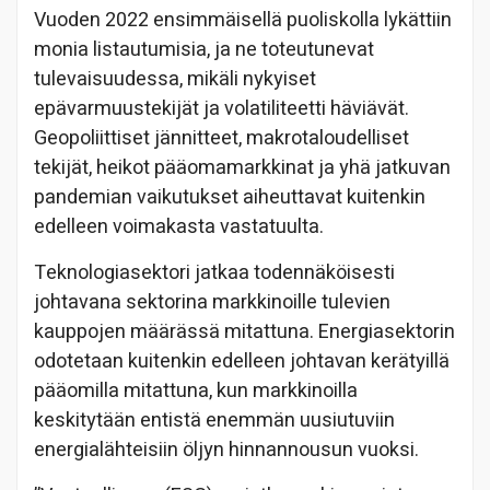
Vuoden 2022 ensimmäisellä puoliskolla lykättiin
monia listautumisia, ja ne toteutunevat
tulevaisuudessa, mikäli nykyiset
epävarmuustekijät ja volatiliteetti häviävät.
Geopoliittiset jännitteet, makrotaloudelliset
tekijät, heikot pääomamarkkinat ja yhä jatkuvan
pandemian vaikutukset aiheuttavat kuitenkin
edelleen voimakasta vastatuulta.
Teknologiasektori jatkaa todennäköisesti
johtavana sektorina markkinoille tulevien
kauppojen määrässä mitattuna. Energiasektorin
odotetaan kuitenkin edelleen johtavan kerätyillä
pääomilla mitattuna, kun markkinoilla
keskitytään entistä enemmän uusiutuviin
energialähteisiin öljyn hinnannousun vuoksi.