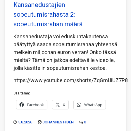
Kansanedustajien
sopeutumisrahasta 2:
sopeutumisrahan määrä
Kansanedustaja voi eduskuntakautensa
päätyttyä saada sopeutumisrahaa yhteensä
melkein miljoonan euron verran! Onko tässä
mieltä? Tämä on jatkoa edeltävälle videolle,
jolla käsittelin sopeutumisrahan kestoa.
https://www.youtube.com/shorts/ZqGmUiUZ7P8
Jaa tämä:
Facebook
X
WhatsApp
5.8.2026
JOHANNES HIDÉN
0