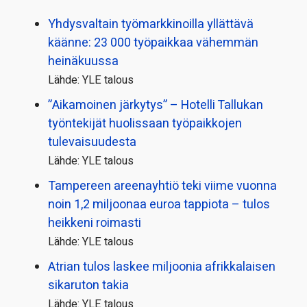
Yhdysvaltain työmarkkinoilla yllättävä
käänne: 23 000 työpaikkaa vähemmän
heinäkuussa
Lähde: YLE talous
”Aikamoinen järkytys” – Hotelli Tallukan
työntekijät huolissaan työpaikkojen
tulevaisuudesta
Lähde: YLE talous
Tampereen areenayhtiö teki viime vuonna
noin 1,2 miljoonaa euroa tappiota – tulos
heikkeni roimasti
Lähde: YLE talous
Atrian tulos laskee miljoonia afrikkalaisen
sikaruton takia
Lähde: YLE talous