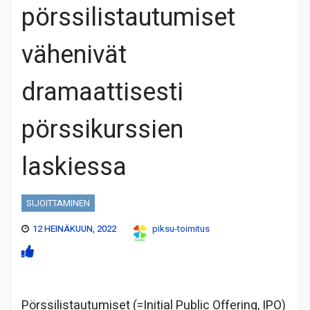
pörssilistautumiset
vähenivät
dramaattisesti
pörssikurssien
laskiessa
SIJOITTAMINEN
12 HEINÄKUUN, 2022
piksu-toimitus
Pörssilistautumiset (=Initial Public Offering, IPO)