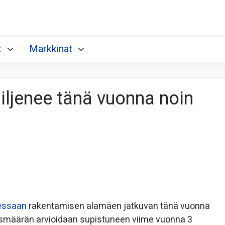
t
Markkinat
iljenee tänä vuonna noin
essaan
rakentamisen alamäen jatkuvan tänä vuonna
ismäärän arvioidaan supistuneen viime vuonna 3