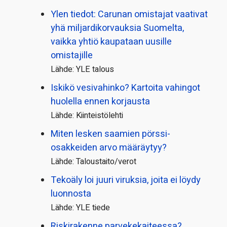
Ylen tiedot: Carunan omistajat vaativat
yhä miljardi­korvauksia Suomelta,
vaikka yhtiö kaupataan uusille
omistajille
Lähde: YLE talous
Iskikö vesivahinko? Kartoita vahingot
huolella ennen korjausta
Lähde: Kiinteistölehti
Miten lesken saamien pörssi­
osakkeiden arvo määräytyy?
Lähde: Taloustaito/verot
Tekoäly loi juuri viruksia, joita ei löydy
luonnosta
Lähde: YLE tiede
Riskirakenne parvekekaiteessa?