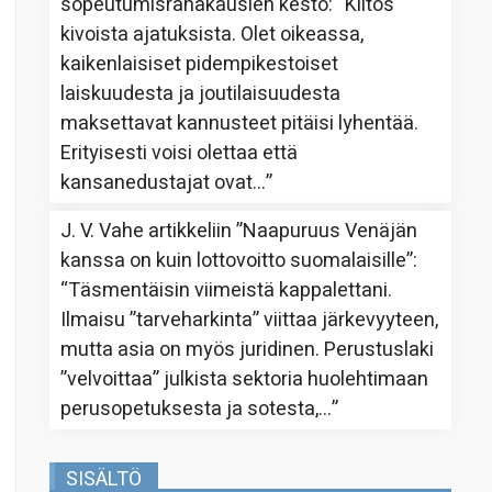
sopeutumisrahakausien kesto
: “
Kiitos
kivoista ajatuksista. Olet oikeassa,
kaikenlaisiset pidempikestoiset
laiskuudesta ja joutilaisuudesta
maksettavat kannusteet pitäisi lyhentää.
Erityisesti voisi olettaa että
kansanedustajat ovat…
”
J. V. Vahe
artikkeliin
”Naapuruus Venäjän
kanssa on kuin lottovoitto suomalaisille”
:
“
Täsmentäisin viimeistä kappalettani.
Ilmaisu ”tarveharkinta” viittaa järkevyyteen,
mutta asia on myös juridinen. Perustuslaki
”velvoittaa” julkista sektoria huolehtimaan
perusopetuksesta ja sotesta,…
”
SISÄLTÖ