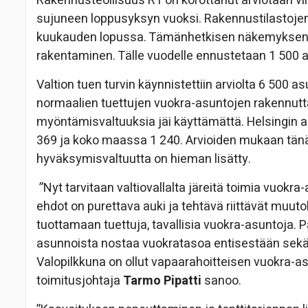
Rakennusteollisuus RT on korottanut arviotaan v
sujuneen loppusyksyn vuoksi. Rakennustilastojen
kuukauden lopussa. Tämänhetkisen näkemyksen m
rakentaminen. Tälle vuodelle ennustetaan 1 500
Valtion tuen turvin käynnistettiin arviolta 6 500
normaalien tuettujen vuokra-asuntojen rakennutta
myöntämisvaltuuksia jäi käyttämättä. Helsingin al
369 ja koko maassa 1 240. Arvioiden mukaan tän
hyväksymisvaltuutta on hieman lisätty.
”Nyt tarvitaan valtiovallalta järeitä toimia vuok
ehdot on purettava auki ja tehtävä riittävät muutok
tuottamaan tuettuja, tavallisia vuokra-asuntoja
asunnoista nostaa vuokratasoa entisestään sekä 
Valopilkkuna on ollut vapaarahoitteisen vuokra-
toimitusjohtaja
Tarmo Pipatti
sanoo.