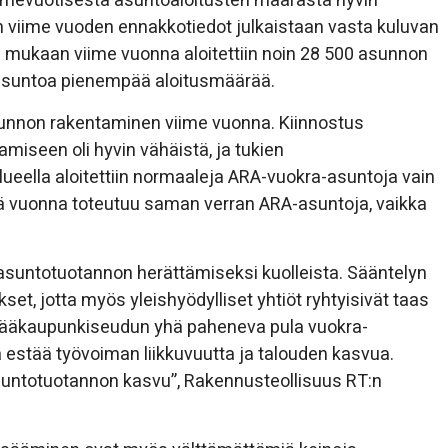
iimevuotisesta asuntoaloitusten määrästä hyvin
 viime vuoden ennakkotiedot julkaistaan vasta kuluvan
ukaan viime vuonna aloitettiin noin 28 500 asunnon
 asuntoa pienempää aloitusmäärää.
 asunnon rakentaminen viime vuonna. Kiinnostus
miseen oli hyvin vähäistä, ja tukien
ueella aloitettiin normaaleja ARA-vuokra-asuntoja vain
ä vuonna toteutuu saman verran ARA-asuntoja, vaikka
ra-asuntotuotannon herättämiseksi kuolleista. Sääntelyn
set, jotta myös yleishyödylliset yhtiöt ryhtyisivät taas
. Pääkaupunkiseudun yhä paheneva pula vuokra-
estää työvoiman liikkuvuutta ja talouden kasvua.
asuntotuotannon kasvu”, Rakennusteollisuus RT:n