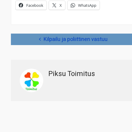
Facebook
X
WhatsApp
Artikkelien
Kilpailu ja poliittinen vastuu
selaus
Piksu Toimitus