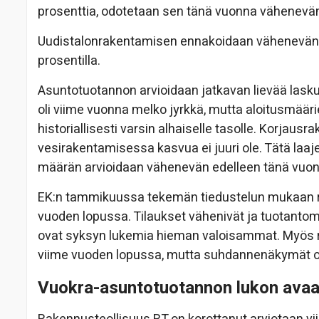
prosenttia, odotetaan sen tänä vuonna vähenevän
Uudistalonrakentamisen ennakoidaan vähenevän 
prosentilla.
Asuntotuotannon arvioidaan jatkavan lievää las
oli viime vuonna melko jyrkkä, mutta aloitusmääri
historiallisesti varsin alhaiselle tasolle. Korjau
vesirakentamisessa kasvua ei juuri ole. Tätä la
määrän arvioidaan vähenevän edelleen tänä vuon
EK:n tammikuussa tekemän tiedustelun mukaan ra
vuoden lopussa. Tilaukset vähenivät ja tuotant
ovat syksyn lukemia hieman valoisammat. Myös r
viime vuoden lopussa, mutta suhdannenäkymät o
Vuokra-asuntotuotannon lukon avaam