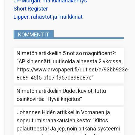
JP-Morgan: markkinanäkemys
Short Register
Lipper: rahastot ja markkinat
KOMMENTIT
Nimetön
artikkeliin
5 not so magnificent?
:
“
AP:kin ennätti uutisoida aiheesta 2 vko:ssa.
https://www.arvopaperi.fi/uutiset/a/93bb923e-
8d89-45f5-bf07-f957d398c87c
”
Nimetön
artikkeliin
Uudet kuviot, tuttu
osinkovirta
: “
Hyvä kirjoitus
”
Johannes Hidén
artikkeliin
Vornanen ja
sopeutumisrahakausien kesto
: “
Kiitos
palautteesta! Ja jep, noin pitkänä systeemi