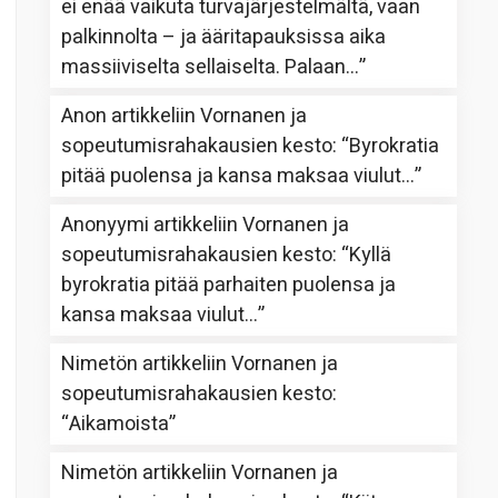
ei enää vaikuta turvajärjestelmältä, vaan
palkinnolta – ja ääritapauksissa aika
massiiviselta sellaiselta. Palaan…
”
Anon
artikkeliin
Vornanen ja
sopeutumisrahakausien kesto
: “
Byrokratia
pitää puolensa ja kansa maksaa viulut…
”
Anonyymi
artikkeliin
Vornanen ja
sopeutumisrahakausien kesto
: “
Kyllä
byrokratia pitää parhaiten puolensa ja
kansa maksaa viulut…
”
Nimetön
artikkeliin
Vornanen ja
sopeutumisrahakausien kesto
:
“
Aikamoista
”
Nimetön
artikkeliin
Vornanen ja