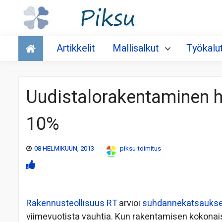
Talous
Artikkelit
Mallisalkut
Työkalu
Uudistalorakentaminen h
10%
08 HELMIKUUN, 2013
piksu-toimitus
Rakennusteollisuus RT
arvioi
suhdannekatsauks
viimevuotista vauhtia. Kun rakentamisen kokona