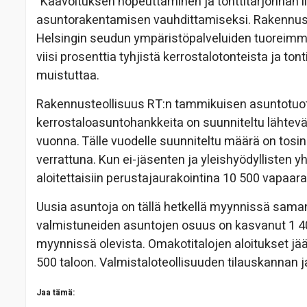
”Kaavoituksen nopeuttaminen ja tonttitarjonnan 
asuntorakentamisen vauhdittamiseksi. Rakennusy
Helsingin seudun ympäristöpalveluiden tuoreimma
viisi prosenttia tyhjistä kerrostalotonteista ja ton
muistuttaa.
Rakennusteollisuus RT:n tammikuisen asuntotuotan
kerrostaloasuntohankkeita on suunniteltu lähtevän 
vuonna. Tälle vuodelle suunniteltu määrä on tosin
verrattuna. Kun ei-jäsenten ja yleishyödyllisten 
aloitettaisiin perustajaurakointina 10 500 vapaar
Uusia asuntoja on tällä hetkellä myynnissä sama
valmistuneiden asuntojen osuus on kasvanut 1 40
myynnissä olevista. Omakotitalojen aloitukset jä
500 taloon. Valmistaloteollisuuden tilauskannan 
Jaa tämä: