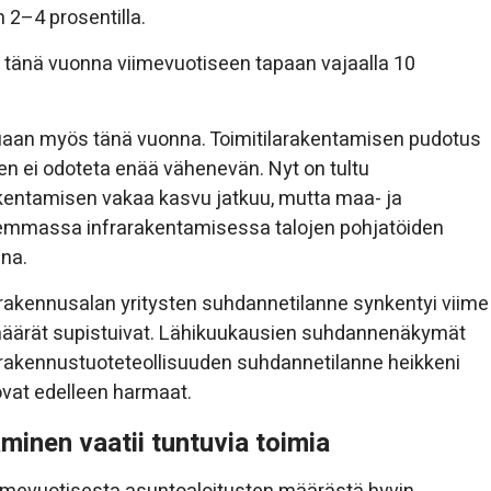
 2–4 prosentilla.
tänä vuonna viimevuotiseen tapaan vajaalla 10
kuaan myös tänä vuonna. Toimitilarakentamisen pudotus
en ei odoteta enää vähenevän. Nyt on tultu
srakentamisen vakaa kasvu jatkuu, mutta maa- ja
ajemmassa infrarakentamisessa talojen pohjatöiden
na.
kennusalan yritysten suhdannetilanne synkentyi viime
omäärät supistuivat. Lähikuukausien suhdannenäkymät
akennustuoteteollisuuden suhdannetilanne heikkeni
vat edelleen harmaat.
inen vaatii tuntuvia toimia