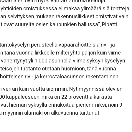
lisääminen ovat myös välttämättömiä keinoja
htiöiden omistuksessa ei makaa ylimääräisiä tontteja.
n selvityksen mukaan rakennusliikkeet omistivat vain
tit ovat suurelta osien kaupunkien hallussa”, Pipatti
tokyselyn perusteella vapaarahoitteisia rivi- ja
tänä vuonna liikkeelle miltei yhtä paljon kuin viime
 vähentynyt yli 1 000 asunnolla viime syksyn kyselyyn
yhteisöjen tuotanto otetaan huomioon, tänä vuonna
ahoitteisen rivi- ja kerrostaloasunnon rakentaminen.
n verran kuin vuotta aiemmin. Nyt myynnissä olevien
0 kappaleeseen, mikä on 22 prosenttia kaikista
ävät hieman syksyllä ennakoitua pienemmiksi, noin 9
ja myynnin alamäki on alkuvuonna taittunut.