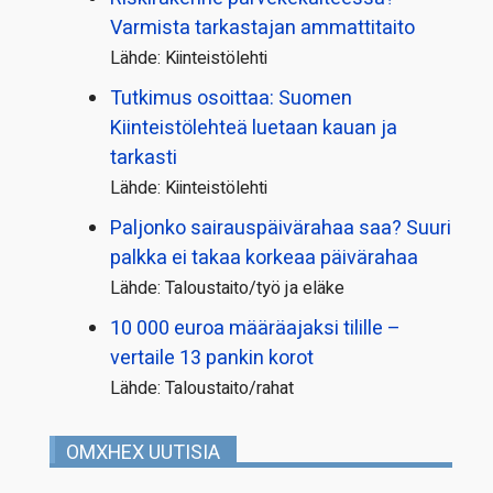
Varmista tarkastajan ammattitaito
Lähde: Kiinteistölehti
Tutkimus osoittaa: Suomen
Kiinteistölehteä luetaan kauan ja
tarkasti
Lähde: Kiinteistölehti
Paljonko sairauspäivä­rahaa saa? Suuri
palkka ei takaa korkeaa päivärahaa
Lähde: Taloustaito/työ ja eläke
10 000 euroa määräajaksi tilille –
vertaile 13 pankin korot
Lähde: Taloustaito/rahat
OMXHEX UUTISIA