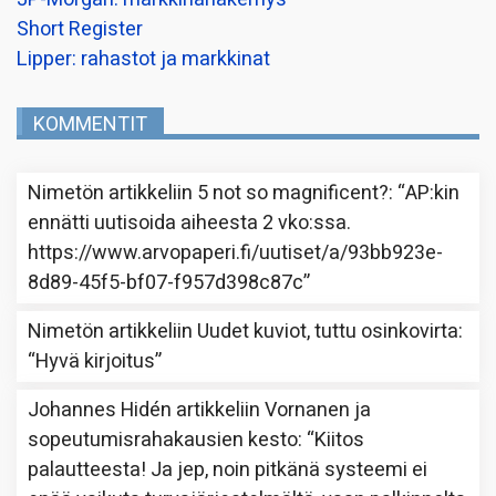
Short Register
Lipper: rahastot ja markkinat
KOMMENTIT
Nimetön
artikkeliin
5 not so magnificent?
: “
AP:kin
ennätti uutisoida aiheesta 2 vko:ssa.
https://www.arvopaperi.fi/uutiset/a/93bb923e-
8d89-45f5-bf07-f957d398c87c
”
Nimetön
artikkeliin
Uudet kuviot, tuttu osinkovirta
:
“
Hyvä kirjoitus
”
Johannes Hidén
artikkeliin
Vornanen ja
sopeutumisrahakausien kesto
: “
Kiitos
palautteesta! Ja jep, noin pitkänä systeemi ei