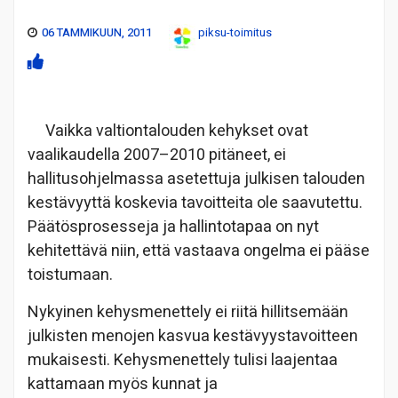
06 TAMMIKUUN, 2011
piksu-toimitus
Vaikka valtiontalouden kehykset ovat
vaalikaudella 2007–2010 pitäneet, ei
hallitusohjelmassa asetettuja julkisen talouden
kestävyyttä koskevia tavoitteita ole saavutettu.
Päätösprosesseja ja hallintotapaa on nyt
kehitettävä niin, että vastaava ongelma ei pääse
toistumaan.
Nykyinen kehysmenettely ei riitä hillitsemään
julkisten menojen kasvua kestävyystavoitteen
mukaisesti. Kehysmenettely tulisi laajentaa
kattamaan myös kunnat ja