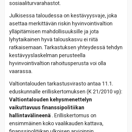
sosiaaliturvarahastot.
Julkisessa taloudessa on kestävyysvaje, joka
asettaa merkittävän riskin hyvinvointivaltion
ylläpitämisen mahdollisuuksille ja jota
lyhytaikainen hyvä talouskasvu ei riitä
ratkaisemaan. Tarkastuksen yhteydessä tehdyn
kestävyyslaskelman perusteella
hyvinvointivaltion rahoitusperusta voi olla
vaarassa.
Valtiontalouden tarkastusvirasto antaa 11.1.
eduskunnalle erilliskertomuksen (K 21/2010 vp):
Valtiontalouden kehysmenettelyn
vaikuttavuus finanssipolitiikan
hallintavälineenä
. Erilliskertomus on
ensimmäinen koko vaalikauden kattava,
finanssipolitiikan ulkoisen arvioinnin