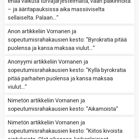
enää vaikuta turvajärjestelmältä, vaan palkinnolta
– ja ääritapauksissa aika massiiviselta
sellaiselta. Palaan…
”
Anon
artikkeliin
Vornanen ja
sopeutumisrahakausien kesto
: “
Byrokratia pitää
puolensa ja kansa maksaa viulut…
”
Anonyymi
artikkeliin
Vornanen ja
sopeutumisrahakausien kesto
: “
Kyllä byrokratia
pitää parhaiten puolensa ja kansa maksaa
viulut…
”
Nimetön
artikkeliin
Vornanen ja
sopeutumisrahakausien kesto
: “
Aikamoista
”
Nimetön
artikkeliin
Vornanen ja
sopeutumisrahakausien kesto
: “
Kiitos kivoista