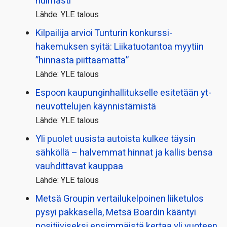
huimasti
Lähde: YLE talous
Kilpailija arvioi Tunturin konkurssi­
hakemuksen syitä: Liikatuotantoa myytiin
”hinnasta piittaamatta”
Lähde: YLE talous
Espoon kaupungin­hallitukselle esitetään yt-
neuvottelujen käynnistämistä
Lähde: YLE talous
Yli puolet uusista autoista kulkee täysin
sähköllä – halvemmat hinnat ja kallis bensa
vauhdittavat kauppaa
Lähde: YLE talous
Metsä Groupin vertailu­kelpoinen liiketulos
pysyi pakkasella, Metsä Boardin kääntyi
positiiviseksi ensimmäistä kertaa yli vuoteen