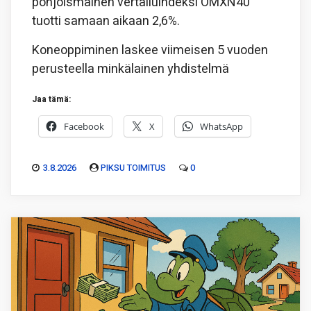
pohjoismainen vertailuindeksi OMXN40
tuotti samaan aikaan 2,6%.
Koneoppiminen laskee viimeisen 5 vuoden
perusteella minkälainen yhdistelmä
Jaa tämä:
Facebook
X
WhatsApp
3.8.2026
PIKSU TOIMITUS
0