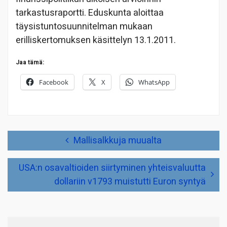
tarkastusraportti. Eduskunta aloittaa
täysistuntosuunnitelman mukaan
erilliskertomuksen käsittelyn 13.1.2011.
Jaa tämä:
Facebook
X
WhatsApp
Artikkelien
Mallisalkkuja muualta
selaus
USA:n osavaltioiden siirtyminen yhteisvaluutta
dollariin v1793 muistutti Euron syntyä