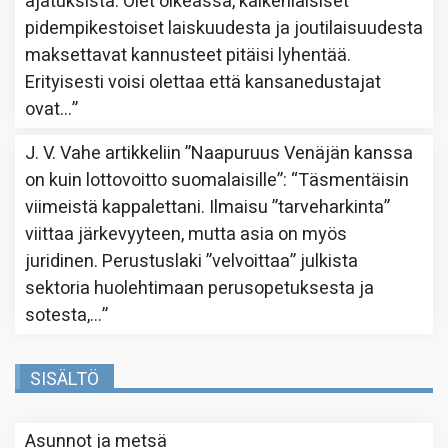
ajatuksista. Olet oikeassa, kaikenlaisiset
pidempikestoiset laiskuudesta ja joutilaisuudesta
maksettavat kannusteet pitäisi lyhentää.
Erityisesti voisi olettaa että kansanedustajat
ovat…
”
J. V. Vahe
artikkeliin
”Naapuruus Venäjän kanssa
on kuin lottovoitto suomalaisille”
: “
Täsmentäisin
viimeistä kappalettani. Ilmaisu ”tarveharkinta”
viittaa järkevyyteen, mutta asia on myös
juridinen. Perustuslaki ”velvoittaa” julkista
sektoria huolehtimaan perusopetuksesta ja
sotesta,…
”
SISÄLTÖ
Asunnot ja metsä