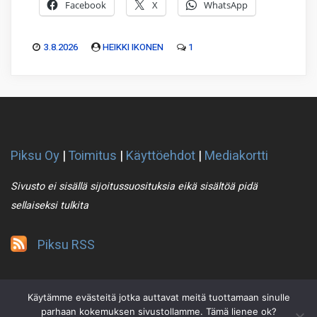
Facebook
X
WhatsApp
3.8.2026
HEIKKI IKONEN
1
Piksu Oy
|
Toimitus
|
Käyttöehdot
|
Mediakortti
Sivusto ei sisällä sijoitussuosituksia eikä sisältöä pidä
sellaiseksi tulkita
Piksu RSS
Käytämme evästeitä jotka auttavat meitä tuottamaan sinulle
parhaan kokemuksen sivustollamme. Tämä lienee ok?