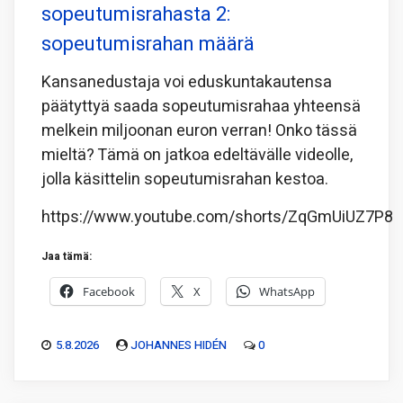
sopeutumisrahasta 2:
sopeutumisrahan määrä
Kansanedustaja voi eduskuntakautensa
päätyttyä saada sopeutumisrahaa yhteensä
melkein miljoonan euron verran! Onko tässä
mieltä? Tämä on jatkoa edeltävälle videolle,
jolla käsittelin sopeutumisrahan kestoa.
https://www.youtube.com/shorts/ZqGmUiUZ7P8
Jaa tämä:
Facebook
X
WhatsApp
5.8.2026
JOHANNES HIDÉN
0