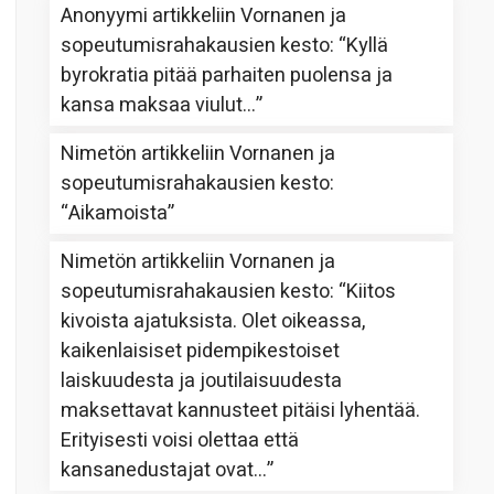
Anonyymi
artikkeliin
Vornanen ja
sopeutumisrahakausien kesto
: “
Kyllä
byrokratia pitää parhaiten puolensa ja
kansa maksaa viulut…
”
Nimetön
artikkeliin
Vornanen ja
sopeutumisrahakausien kesto
:
“
Aikamoista
”
Nimetön
artikkeliin
Vornanen ja
sopeutumisrahakausien kesto
: “
Kiitos
kivoista ajatuksista. Olet oikeassa,
kaikenlaisiset pidempikestoiset
laiskuudesta ja joutilaisuudesta
maksettavat kannusteet pitäisi lyhentää.
Erityisesti voisi olettaa että
kansanedustajat ovat…
”