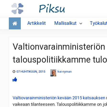
Talous
Artikkelit
Mallisalkut
Työkalu
Valtionvarainministeriön
talouspolitiikkamme tulo
07 HUHTIKUUN, 2015
kai-nyman
Valtiovarainministeriön kevään 2015 katsauksen
vaikeaan tilanteeseen. Talouspolitiikkamme on j