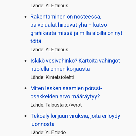
Lähde: YLE talous
Rakentaminen on nosteessa,
palvelualat hiipuvat yhä – katso
grafiikasta missä ja millä aloilla on nyt
töitä
Lähde: YLE talous
Iskikö vesivahinko? Kartoita vahingot
huolella ennen korjausta
Lähde: Kiinteistölehti
Miten lesken saamien pörssi­
osakkeiden arvo määräytyy?
Lähde: Taloustaito/verot
Tekoäly loi juuri viruksia, joita ei löydy
luonnosta
Lähde: YLE tiede