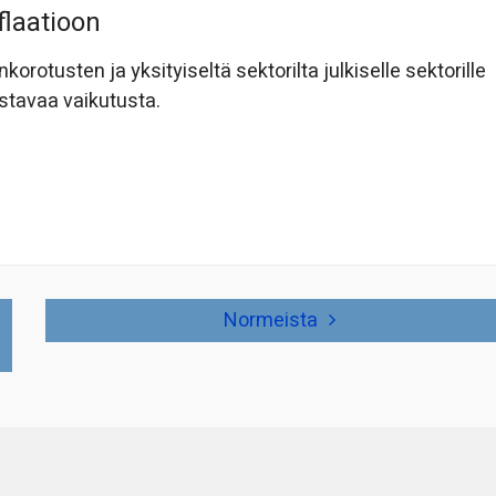
flaatioon
onkorotusten ja yksityiseltä sektorilta julkiselle sektorille
stavaa vaikutusta.
Normeista