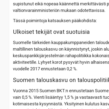
supistunut eikä nopeaa käännettä merkittävästi
valtionvarainministeriön mukaan odotettavissa.
Tässä poimintoja katsauksen pääkohdista:
Ulkoiset tekijät ovat suotuisia
Suomelle tärkeiden kauppakumppaneiden taloudet 
maltillinen talouskasvu on käynnistynyt, joskin a
keskuspankkijärjestelmän rahapolitiikka kokonais
aktiviteetille. Lyhyet korot pysyvät hyvin alhais
vuodelle 2017 ennustetaan 0,2 %.
Suomen talouskasvu on talouspolit
Vuonna 2015 Suomen BKT:n ennustetaan Suomen 
vain 0,5 %. Vienti lisääntyy 1,5 % ja vastaavasti t
kotimaisesta kysynnästä. Yksityinen kulutus kasva