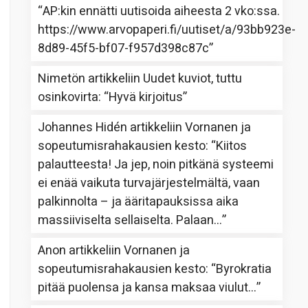
“
AP:kin ennätti uutisoida aiheesta 2 vko:ssa.
https://www.arvopaperi.fi/uutiset/a/93bb923e-
8d89-45f5-bf07-f957d398c87c
”
Nimetön
artikkeliin
Uudet kuviot, tuttu
osinkovirta
: “
Hyvä kirjoitus
”
Johannes Hidén
artikkeliin
Vornanen ja
sopeutumisrahakausien kesto
: “
Kiitos
palautteesta! Ja jep, noin pitkänä systeemi
ei enää vaikuta turvajärjestelmältä, vaan
palkinnolta – ja ääritapauksissa aika
massiiviselta sellaiselta. Palaan…
”
Anon
artikkeliin
Vornanen ja
sopeutumisrahakausien kesto
: “
Byrokratia
pitää puolensa ja kansa maksaa viulut…
”