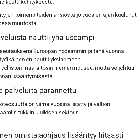
heikosta kehityksestä.
tyjen toimenpiteiden ansiosta jo vuosien ajan kuulunut
opeaa muutosta.
veluista nauttii yhä useampi
n seurauksena Euroopan nopeimmin ja tänä vuonna
yöikäinen on nauttii yksinomaan
 Työllisten määrä tosin hieman nousee, mutta se johtuu
nnan lisääntymisestä.
sia palveluita parannettu
teosuutta on viime vuosina lisätty ja valtion
aamiin tukkiin. Julkisen sektorin
inen omistajaohjaus lisääntyy hitaasti