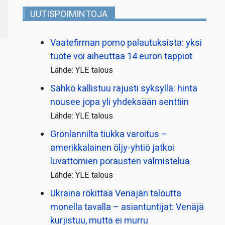
UUTISPOIMINTOJA
Vaatefirman pomo palautuksista: yksi
tuote voi aiheuttaa 14 euron tappiot
Lähde: YLE talous
Sähkö kallistuu rajusti syksyllä: hinta
nousee jopa yli yhdeksään senttiin
Lähde: YLE talous
Grönlannilta tiukka varoitus –
amerikkalainen öljy-yhtiö jatkoi
luvattomien porausten valmistelua
Lähde: YLE talous
Ukraina rökittää Venäjän taloutta
monella tavalla – asiantuntijat: Venäjä
kurjistuu, mutta ei murru