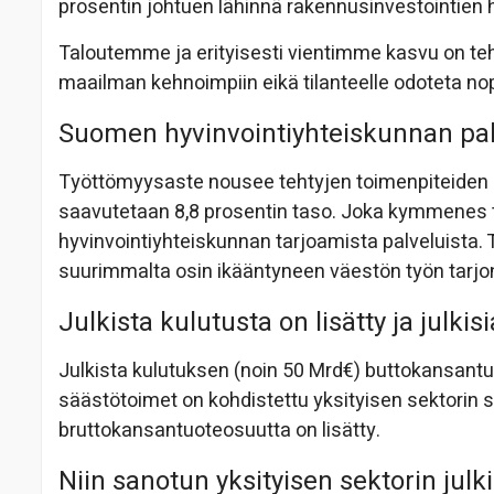
prosentin johtuen lähinnä rakennusinvestointien 
Taloutemme ja erityisesti vientimme kasvu on teh
maailman kehnoimpiin eikä tilanteelle odoteta n
Suomen hyvinvointiyhteiskunnan pal
Työttömyysaste nousee tehtyjen toimenpiteide
saavutetaan 8,8 prosentin taso. Joka kymmenes t
hyvinvointiyhteiskunnan tarjoamista palveluista.
suurimmalta osin ikääntyneen väestön työn tarjo
Julkista kulutusta on lisätty ja julki
Julkista kulutuksen (noin 50 Mrd€) buttokansantuo
säästötoimet on kohdistettu yksityisen sektorin s
bruttokansantuoteosuutta on lisätty.
Niin sanotun yksityisen sektorin julk