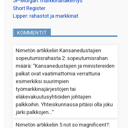
JP-Morgan: markkinanäkemys
Short Register
Lipper: rahastot ja markkinat
KOMMENTIT
Nimetön
artikkeliin
Kansanedustajien
sopeutumisrahasta 2: sopeutumisrahan
määrä
: “
Kansanedustajien ja ministereiden
palkat ovat vaatimattomia verrattuna
esimerkiksi suurimpien
työmarkkinajärjestöjen tai
eläkevakuutusyhtiöiden johtajien
palkkoihin. Yhteiskunnassa pitäisi olla joku
järki palkkojen…
”
Nimetön
artikkeliin
5 not so magnificent?
: