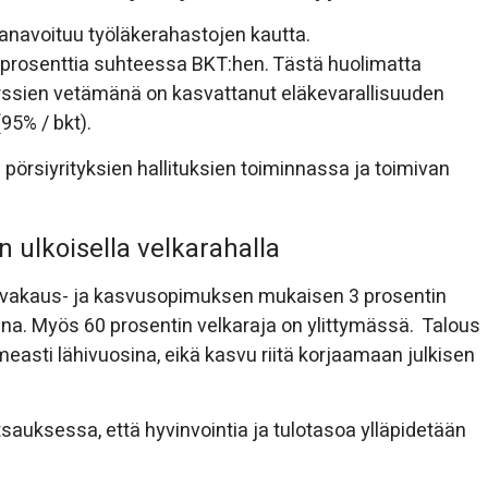
anavoituu työläkerahastojen kautta.
7 prosenttia suhteessa BKT:hen. Tästä huolimatta
rssien vetämänä on kasvattanut eläkevarallisuuden
95% / bkt).
pörsiyrityksien hallituksien toiminnassa ja toimivan
n ulkoisella velkarahalla
:n vakaus- ja kasvusopimuksen mukaisen 3 prosentin
nna. Myös 60 prosentin velkaraja on ylittymässä. Talous
asti lähivuosina, eikä kasvu riitä korjaamaan julkisen
tsauksessa, että hyvinvointia ja tulotasoa ylläpidetään