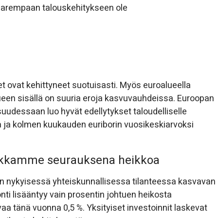
 parempaan talouskehitykseen ole
ovat kehittyneet suotuisasti. Myös euroalueella
lueen sisällä on suuria eroja kasvuvauhdeissa. Euroopan
uudessaan luo hyvät edellytykset taloudelliselle
ena ja kolmen kuukauden euriborin vuosikeskiarvoksi
iikkamme seurauksena heikkoa
nykyisessä yhteiskunnallisessa tilanteessa kasvavan
uonti lisääntyy vain prosentin johtuen heikosta
a tänä vuonna 0,5 %. Yksityiset investoinnit laskevat