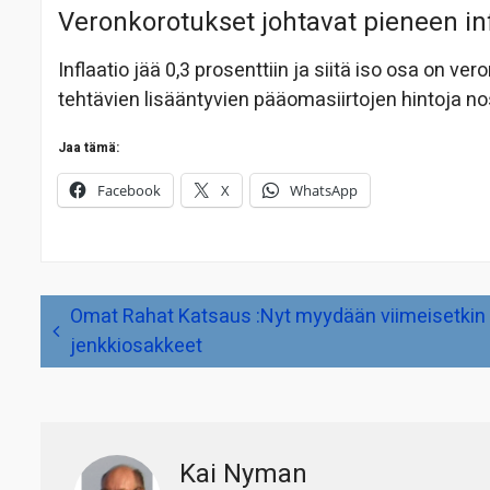
Veronkorotukset johtavat pieneen in
Inflaatio jää 0,3 prosenttiin ja siitä iso osa on ver
tehtävien lisääntyvien pääomasiirtojen hintoja no
Jaa tämä:
Facebook
X
WhatsApp
Artikkelien
Omat Rahat Katsaus :Nyt myydään viimeisetkin
selaus
jenkkiosakkeet
Kai Nyman