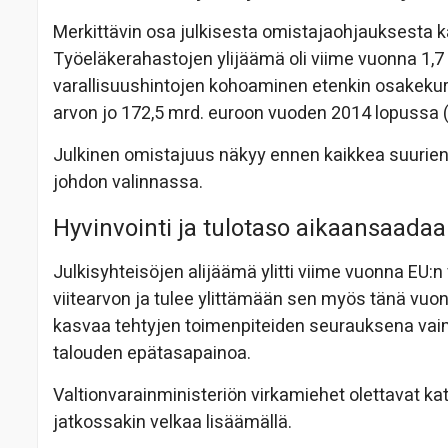
Merkittävin osa julkisesta omistajaohjauksesta k
Työeläkerahastojen ylijäämä oli viime vuonna 1,
varallisuushintojen kohoaminen etenkin osakeku
arvon jo 172,5 mrd. euroon vuoden 2014 lopussa (
Julkinen omistajuus näkyy ennen kaikkea suurien 
johdon valinnassa.
Hyvinvointi ja tulotaso aikaansaadaa
Julkisyhteisöjen alijäämä ylitti viime vuonna EU
viitearvon ja tulee ylittämään sen myös tänä vuo
kasvaa tehtyjen toimenpiteiden seurauksena vaime
talouden epätasapainoa.
Valtionvarainministeriön virkamiehet olettavat ka
jatkossakin velkaa lisäämällä.