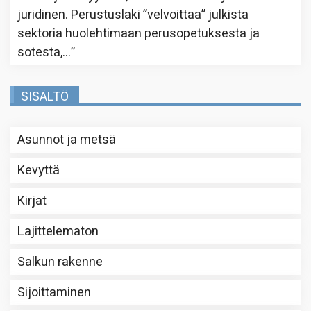
juridinen. Perustuslaki ”velvoittaa” julkista
sektoria huolehtimaan perusopetuksesta ja
sotesta,…
”
SISÄLTÖ
Asunnot ja metsä
Kevyttä
Kirjat
Lajittelematon
Salkun rakenne
Sijoittaminen