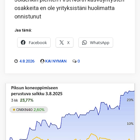
osakkeita en ole yrityksistäni huolimatta
onnistunut
Jaa tämä:
Facebook
X
WhatsApp
4.8.2026
KAI NYMAN
0