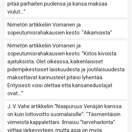
pitää parhaiten puolensa ja kansa maksaa
viulut…
”
Nimetön
artikkeliin
Vornanen ja
sopeutumisrahakausien kesto
: “
Aikamoista
”
Nimetön
artikkeliin
Vornanen ja
sopeutumisrahakausien kesto
: “
Kiitos kivoista
ajatuksista. Olet oikeassa, kaikenlaisiset
pidempikestoiset laiskuudesta ja joutilaisuudesta
maksettavat kannusteet pitäisi lyhentää.
Erityisesti voisi olettaa että kansanedustajat
ovat…
”
J. V. Vahe
artikkeliin
”Naapuruus Venäjän kanssa
on kuin lottovoitto suomalaisille”
: “
Täsmentäisin
viimeistä kappalettani. Ilmaisu ”tarveharkinta”
viittaa järkevyyteen, mutta asia on myös