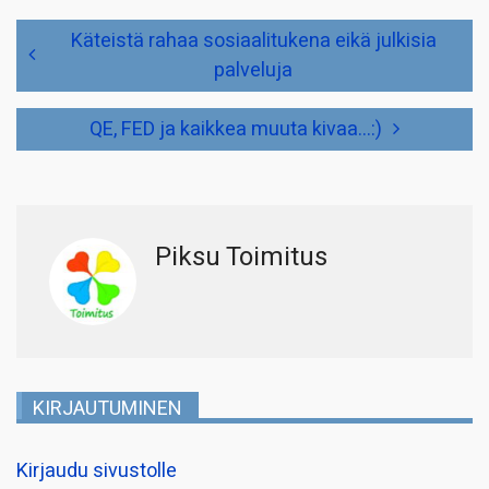
Artikkelien
Käteistä rahaa sosiaalitukena eikä julkisia
selaus
palveluja
QE, FED ja kaikkea muuta kivaa…:)
Piksu Toimitus
KIRJAUTUMINEN
Kirjaudu sivustolle