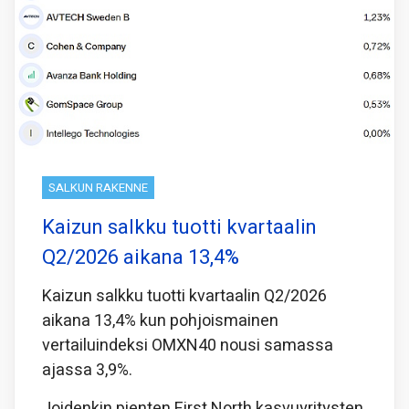
SALKUN RAKENNE
Kaizun salkku tuotti kvartaalin
Q2/2026 aikana 13,4%
Kaizun salkku tuotti kvartaalin Q2/2026
aikana 13,4% kun pohjoismainen
vertailuindeksi OMXN40 nousi samassa
ajassa 3,9%.
Joidenkin pienten First North kasvuyritysten