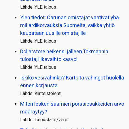
Lähde: YLE talous
Ylen tiedot: Carunan omistajat vaativat yhä
miljardi­korvauksia Suomelta, vaikka yhtiö
kaupataan uusille omistajille
Lähde: YLE talous
Dollarstore heikensi jälleen Tokmannin
tulosta, liikevaihto kasvoi
Lähde: YLE talous
Iskikö vesivahinko? Kartoita vahingot huolella
ennen korjausta
Lähde: Kiinteistölehti
Miten lesken saamien pörssi­osakkeiden arvo
määräytyy?
Lähde: Taloustaito/verot