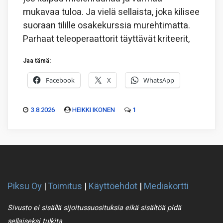
mukavaa tuloa. Ja vielä sellaista, joka kilisee
suoraan tilille osakekurssia murehtimatta.
Parhaat teleoperaattorit täyttävät kriteerit,
Jaa tämä:
Facebook
X
WhatsApp
3.8.2026
HEIKKI IKONEN
1
Piksu Oy
|
Toimitus
|
Käyttöehdot
|
Mediakortti
Sivusto ei sisällä sijoitussuosituksia eikä sisältöä pidä
sellaiseksi tulkita