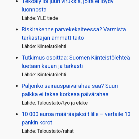
Tekoäly loi juuri viruksia, joita ei löydy
luonnosta
Lähde: YLE tiede
Riskirakenne parvekekaiteessa? Varmista
tarkastajan ammattitaito
Lähde: Kiinteistölehti
Tutkimus osoittaa: Suomen Kiinteistölehteä
luetaan kauan ja tarkasti
Lähde: Kiinteistölehti
Paljonko sairauspäivä­rahaa saa? Suuri
palkka ei takaa korkeaa päivärahaa
Lähde: Taloustaito/työ ja eläke
10 000 euroa määräajaksi tilille – vertaile 13
pankin korot
Lähde: Taloustaito/rahat