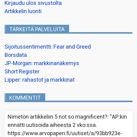
Kirjaudu ulos sivustolta
Artikkelin luonti
TÄRKEITÄ PALVELUITA
Sijoitussentimentti: Fear and Greed
Borsdata
JP-Morgan: markkinanäkemys
Short Register
Lipper: rahastot ja markkinat
KOMMENTIT
Nimetön
artikkeliin
5 not so magnificent?
: “
AP:kin
ennätti uutisoida aiheesta 2 vko:ssa.
https://www.arvopaperi.fi/uutiset/a/93bb923e-