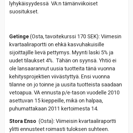
lyhykäisyydessä VA:n tämänviikoiset
suositukset.
Getinge
(Osta, tavoitekurssi 170 SEK): Viimesin
kvartaaliraportti on ehkä kasvuhakuisille
sijoittajille lievä pettymys. Myynti laski 5% ja
uudet tilaukset 4%. Tähän on syynsä. Yhtiö ei
ole lansaarannut uusia tuotteita tänä vuonna
kehitysprojektien viivästyttyä. Ensi vuonna
tilanne on jo toinne ja uusita tuotteista saadaan
vetoapua. VA ennusta p/e-tason vuodelle 2010
asettuvan 15 kieppeille, mikä on halpaa,
puhumattakaan 2011 kertoimesta 14.
Stora Enso
(Osta): Viimeisin kvartaaliraportti
ylitti ennusteet roimasti tuloksen suhteen.