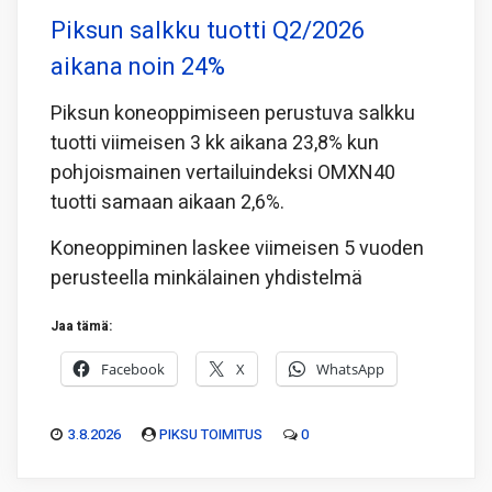
Piksun salkku tuotti Q2/2026
aikana noin 24%
Piksun koneoppimiseen perustuva salkku
tuotti viimeisen 3 kk aikana 23,8% kun
pohjoismainen vertailuindeksi OMXN40
tuotti samaan aikaan 2,6%.
Koneoppiminen laskee viimeisen 5 vuoden
perusteella minkälainen yhdistelmä
Jaa tämä:
Facebook
X
WhatsApp
3.8.2026
PIKSU TOIMITUS
0