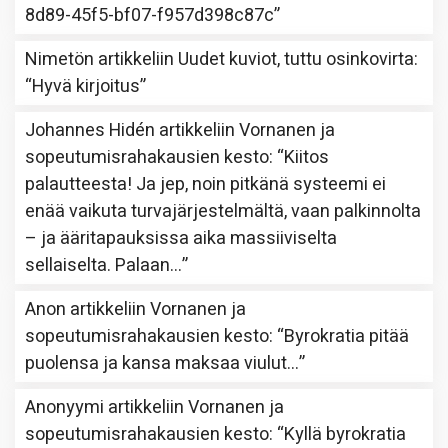
8d89-45f5-bf07-f957d398c87c
”
Nimetön
artikkeliin
Uudet kuviot, tuttu osinkovirta
:
“
Hyvä kirjoitus
”
Johannes Hidén
artikkeliin
Vornanen ja
sopeutumisrahakausien kesto
: “
Kiitos
palautteesta! Ja jep, noin pitkänä systeemi ei
enää vaikuta turvajärjestelmältä, vaan palkinnolta
– ja ääritapauksissa aika massiiviselta
sellaiselta. Palaan…
”
Anon
artikkeliin
Vornanen ja
sopeutumisrahakausien kesto
: “
Byrokratia pitää
puolensa ja kansa maksaa viulut…
”
Anonyymi
artikkeliin
Vornanen ja
sopeutumisrahakausien kesto
: “
Kyllä byrokratia