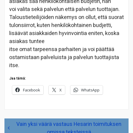
asiakas saa henkilökohtaisen budjetin, hän
voi valita sekä palvelun että palvelun tuottajan.
Taloustieteilijöiden näkemys on ollut, että suorat
tulonsiirrot, kuten henkilökohtainen budjetti,
lisäävät asiakkaiden hyvinvointia eniten, koska
asiakas tuntee
itse omat tarpeensa parhaiten ja voi päättää
ostamistaan palveluista ja palvelun tuottajista
itse.
Jaa tämä:
Facebook
X
WhatsApp
Artikkelien
Vain yksi väärä vastaus Hesarin toimituksen
selaus
omissa teksteissä