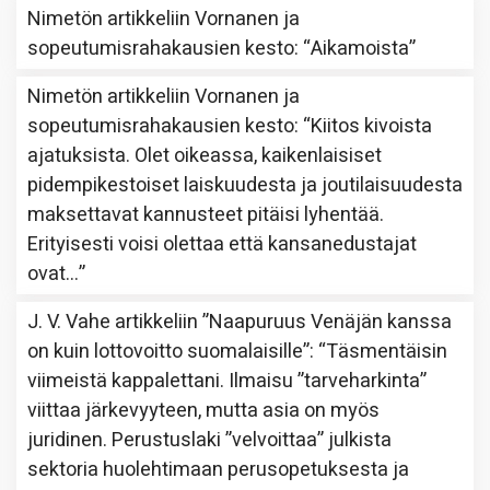
Nimetön
artikkeliin
Vornanen ja
sopeutumisrahakausien kesto
: “
Aikamoista
”
Nimetön
artikkeliin
Vornanen ja
sopeutumisrahakausien kesto
: “
Kiitos kivoista
ajatuksista. Olet oikeassa, kaikenlaisiset
pidempikestoiset laiskuudesta ja joutilaisuudesta
maksettavat kannusteet pitäisi lyhentää.
Erityisesti voisi olettaa että kansanedustajat
ovat…
”
J. V. Vahe
artikkeliin
”Naapuruus Venäjän kanssa
on kuin lottovoitto suomalaisille”
: “
Täsmentäisin
viimeistä kappalettani. Ilmaisu ”tarveharkinta”
viittaa järkevyyteen, mutta asia on myös
juridinen. Perustuslaki ”velvoittaa” julkista
sektoria huolehtimaan perusopetuksesta ja