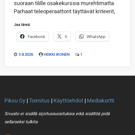
suoraan tilille osakekurssia murehtimatta.
Parhaat teleoperaattorit täyttävät kriteerit,
Jaa tämä:
Facebook
X
WhatsApp
3.8.2026
HEIKKI IKONEN
1
Piksu Oy
|
Toimitus
|
Käyttöehdot
|
Mediakortti
Sivusto ei sisällä sijoitussuosituksia eikä sisältöä pidä
sellaiseksi tulkita