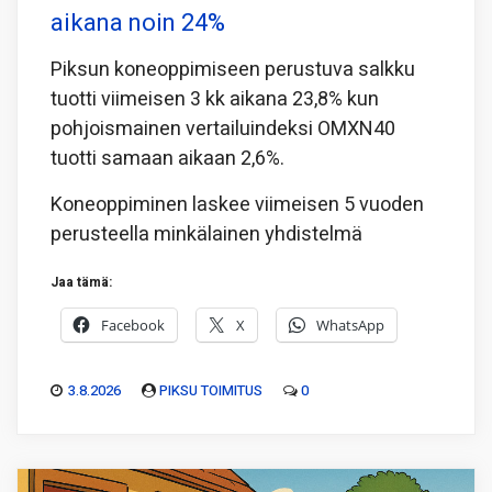
aikana noin 24%
Piksun koneoppimiseen perustuva salkku
tuotti viimeisen 3 kk aikana 23,8% kun
pohjoismainen vertailuindeksi OMXN40
tuotti samaan aikaan 2,6%.
Koneoppiminen laskee viimeisen 5 vuoden
perusteella minkälainen yhdistelmä
Jaa tämä:
Facebook
X
WhatsApp
3.8.2026
PIKSU TOIMITUS
0