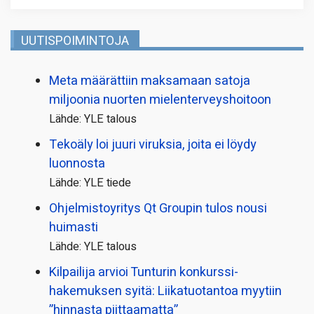
UUTISPOIMINTOJA
Meta määrättiin maksamaan satoja
miljoonia nuorten mielenterveyshoitoon
Lähde: YLE talous
Tekoäly loi juuri viruksia, joita ei löydy
luonnosta
Lähde: YLE tiede
Ohjelmistoyritys Qt Groupin tulos nousi
huimasti
Lähde: YLE talous
Kilpailija arvioi Tunturin konkurssi­
hakemuksen syitä: Liikatuotantoa myytiin
”hinnasta piittaamatta”