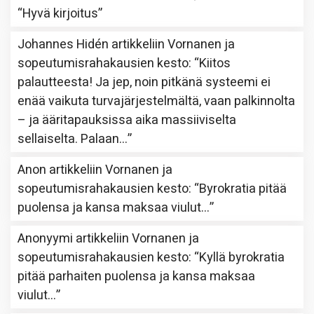
“
Hyvä kirjoitus
”
Johannes Hidén
artikkeliin
Vornanen ja
sopeutumisrahakausien kesto
: “
Kiitos
palautteesta! Ja jep, noin pitkänä systeemi ei
enää vaikuta turvajärjestelmältä, vaan palkinnolta
– ja ääritapauksissa aika massiiviselta
sellaiselta. Palaan…
”
Anon
artikkeliin
Vornanen ja
sopeutumisrahakausien kesto
: “
Byrokratia pitää
puolensa ja kansa maksaa viulut…
”
Anonyymi
artikkeliin
Vornanen ja
sopeutumisrahakausien kesto
: “
Kyllä byrokratia
pitää parhaiten puolensa ja kansa maksaa
viulut…
”