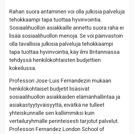
Rahan suora antaminen voi olla julkisia palveluja
tehokkaampi tapa tuottaa hyvinvointia.
Sosiaalihuollon asiakkaille annettu suora raha ei
lisää sosiaalihuollon menoja. Se voi päinvastoin
olla tavallisia julkisia palveluja tehokkaampi
tapa tuottaa hyvinvointia, käy ilmi Britanniassa
tehdyssä henkilökohtaisten budjettien
kokeilussa.
Professori Jose-Luis Fernandezin mukaan
henkilökohtaiset budjetit lisäsivät
sosiaalihuollon asiakkaiden elämänhallintaa ja
asiakastyytyväisyyttä, eivätkä ne tulleet
yhteiskunnalle sen kalliimmiksi kuin
vertailuryhmälle perinteisesti tarjotut palvelut.
Professori Fernandez London School of