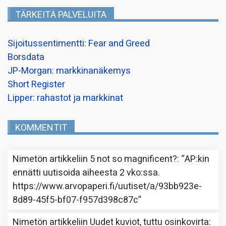
TÄRKEITÄ PALVELUITA
Sijoitussentimentti: Fear and Greed
Borsdata
JP-Morgan: markkinanäkemys
Short Register
Lipper: rahastot ja markkinat
KOMMENTIT
Nimetön
artikkeliin
5 not so magnificent?
: “
AP:kin
ennätti uutisoida aiheesta 2 vko:ssa.
https://www.arvopaperi.fi/uutiset/a/93bb923e-
8d89-45f5-bf07-f957d398c87c
”
Nimetön
artikkeliin
Uudet kuviot, tuttu osinkovirta
: