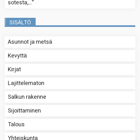
sotesta,…
”
SISÄLTÖ
Asunnot ja metsä
Kevyttä
Kirjat
Lajittelematon
Salkun rakenne
Sijoittaminen
Talous
Yhteiskunta