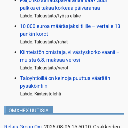
Paljonko sairauspäivä­rahaa saa? Suuri
palkka ei takaa korkeaa päivärahaa
Lähde: Taloustaito/työ ja eläke
10 000 euroa määräajaksi tilille – vertaile 13
pankin korot
Lähde: Taloustaito/rahat
Kiinteistön omistaja, viivästyskorko vaanii –
muista 6.8. maksaa verosi
Lähde: Taloustaito/verot
Taloyhtiöillä on keinoja puuttua väärään
pysäköintiin
Lähde: Kiinteistölehti
OMXHEX UUTISIA
Relais Group Oyj
: 2026-08-06 15:50:10: Osakkeiden