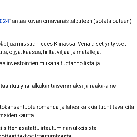
2024
” antaa kuvan omavaraistalouteen (sotatalouteen)
oketjua missään, edes Kiinassa. Venäläiset yritykset
, öljyä, kaasua, hiiltä, viljaa ja metalleja.
rtaa investointien mukana tuotannollista ja
us taantuu yhä alkukantaisemmaksi ja raaka-aine
ttokansantuote romahda ja lähes kaikkia tuontitavaroita
maiden kautta.
sitten asetettu irtautuminen ulkoisista
tteet tekivät irtautumisesta