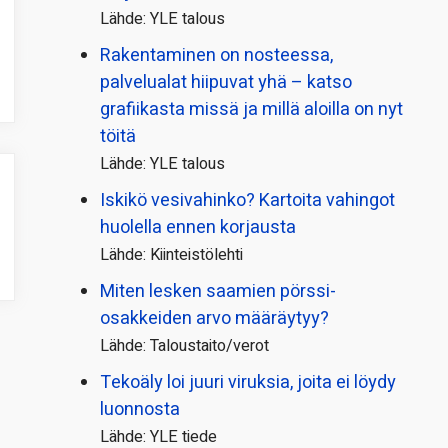
Lähde: YLE talous
Rakentaminen on nosteessa,
palvelualat hiipuvat yhä – katso
grafiikasta missä ja millä aloilla on nyt
töitä
Lähde: YLE talous
Iskikö vesivahinko? Kartoita vahingot
huolella ennen korjausta
Lähde: Kiinteistölehti
Miten lesken saamien pörssi­
osakkeiden arvo määräytyy?
Lähde: Taloustaito/verot
Tekoäly loi juuri viruksia, joita ei löydy
luonnosta
Lähde: YLE tiede