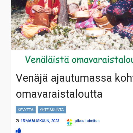
Venäjä ajautumassa kohti
omavaraistaloutta
KEVYTTÄ
YHTEISKUNTA
15 MAALISKUUN, 2023
piksu-toimitus