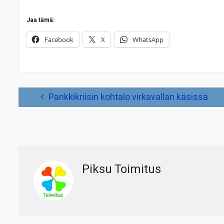
Jaa tämä:
Facebook
X
WhatsApp
Artikkelien
Pankkikriisin kohtalo virkavallan käsissä
selaus
Piksu Toimitus