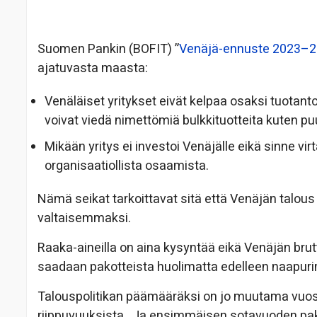
Suomen Pankin (BOFIT) ”
Venäjä-ennuste 2023–
ajatuvasta maasta:
Venäläiset yritykset eivät kelpaa osaksi tuotant
voivat viedä nimettömiä bulkkituotteita kuten puuta
Mikään yritys ei investoi Venäjälle eikä sinne vi
organisaatiollista osaamista.
Nämä seikat tarkoittavat sitä että Venäjän talo
valtaisemmaksi.
Raaka-aineilla on aina kysyntää eikä Venäjän bru
saadaan pakotteista huolimatta edelleen naapuri
Talouspolitikan päämääräksi on jo muutama vuosi 
riippuvuuksista. Ja ensimmäisen sotavuoden pako