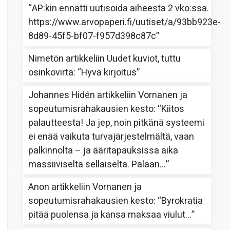
“
AP:kin ennätti uutisoida aiheesta 2 vko:ssa.
https://www.arvopaperi.fi/uutiset/a/93bb923e-
8d89-45f5-bf07-f957d398c87c
”
Nimetön
artikkeliin
Uudet kuviot, tuttu
osinkovirta
: “
Hyvä kirjoitus
”
Johannes Hidén
artikkeliin
Vornanen ja
sopeutumisrahakausien kesto
: “
Kiitos
palautteesta! Ja jep, noin pitkänä systeemi
ei enää vaikuta turvajärjestelmältä, vaan
palkinnolta – ja ääritapauksissa aika
massiiviselta sellaiselta. Palaan…
”
Anon
artikkeliin
Vornanen ja
sopeutumisrahakausien kesto
: “
Byrokratia
pitää puolensa ja kansa maksaa viulut…
”