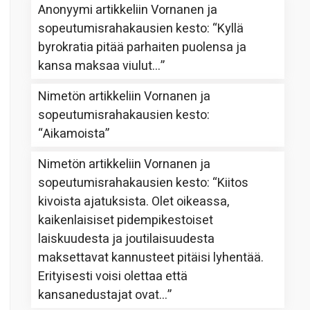
Anonyymi
artikkeliin
Vornanen ja
sopeutumisrahakausien kesto
: “
Kyllä
byrokratia pitää parhaiten puolensa ja
kansa maksaa viulut…
”
Nimetön
artikkeliin
Vornanen ja
sopeutumisrahakausien kesto
:
“
Aikamoista
”
Nimetön
artikkeliin
Vornanen ja
sopeutumisrahakausien kesto
: “
Kiitos
kivoista ajatuksista. Olet oikeassa,
kaikenlaisiset pidempikestoiset
laiskuudesta ja joutilaisuudesta
maksettavat kannusteet pitäisi lyhentää.
Erityisesti voisi olettaa että
kansanedustajat ovat…
”