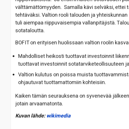
välttämättömyyden.
Samalla kävi selväksi, ettei 
tehtäväksi. Valtion rooli talouden ja
yhteiskunnan m
tuli aiempaa riippuvai
sempia vallanpitäjistä. T
alou
sotatal
out
ta.
BOFIT on erityisen huolissaan valtion roolin kas
Mahdolliset heikosti tuottavat investoinnit liike
tuottavat investoinnit sotatarviketeollisuuteen j
Valtion kulutus on poissa muista tuottavammista 
ohjautuvat tuottamattomiin kohteisiin.
Kaiken tämän seurauksena on syvenevää jälkeenj
jotain arvaamatonta.
Kuvan lähde:
wikimedia