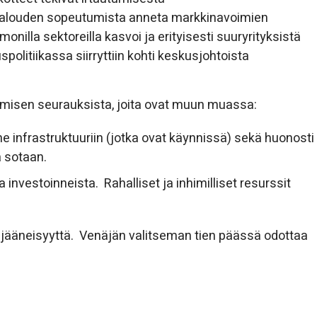
taloud
en sopeutu
mista anneta markkinavoimien
onilla sektoreilla kasvoi ja erityisesti suuryrityksistä
spolitiikassa siirryttiin
kohti
keskusjohtoista
vamisen seurauksista, joita ovat muun muassa:
nne infrastruktuuriin (jotka ovat käynnissä) sekä huonosti
a sotaan.
investoinneista. Rahalliset ja inhimilliset resurssit
ääneisyyttä. Venäjän valitseman tien päässä odottaa