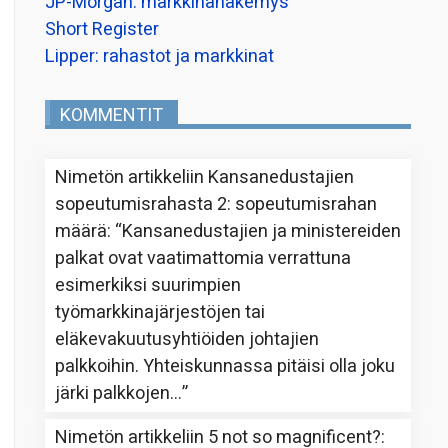
JP-Morgan: markkinanäkemys
Short Register
Lipper: rahastot ja markkinat
KOMMENTIT
Nimetön
artikkeliin
Kansanedustajien
sopeutumisrahasta 2: sopeutumisrahan
määrä
: “
Kansanedustajien ja ministereiden
palkat ovat vaatimattomia verrattuna
esimerkiksi suurimpien
työmarkkinajärjestöjen tai
eläkevakuutusyhtiöiden johtajien
palkkoihin. Yhteiskunnassa pitäisi olla joku
järki palkkojen…
”
Nimetön
artikkeliin
5 not so magnificent?
: