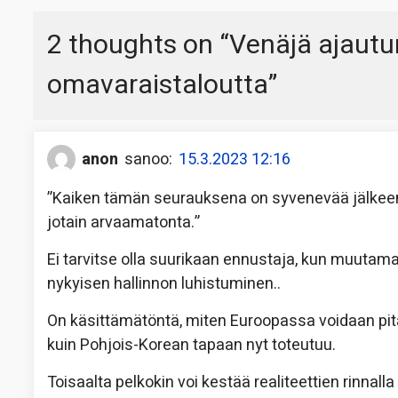
2 thoughts on “
Venäjä ajautu
omavaraistaloutta
”
anon
sanoo:
15.3.2023 12:16
”Kaiken tämän seurauksena on syvenevää jälkeen
jotain arvaamatonta.”
Ei tarvitse olla suurikaan ennustaja, kun muuta
nykyisen hallinnon luhistuminen..
On käsittämätöntä, miten Euroopassa voidaan pit
kuin Pohjois-Korean tapaan nyt toteutuu.
Toisaalta pelkokin voi kestää realiteettien rinnalla