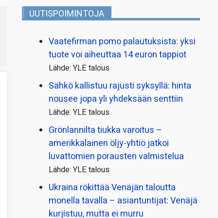
UUTISPOIMINTOJA
Vaatefirman pomo palautuksista: yksi
tuote voi aiheuttaa 14 euron tappiot
Lähde: YLE talous
Sähkö kallistuu rajusti syksyllä: hinta
nousee jopa yli yhdeksään senttiin
Lähde: YLE talous
Grönlannilta tiukka varoitus –
amerikkalainen öljy-yhtiö jatkoi
luvattomien porausten valmistelua
Lähde: YLE talous
Ukraina rökittää Venäjän taloutta
monella tavalla – asiantuntijat: Venäjä
kurjistuu, mutta ei murru