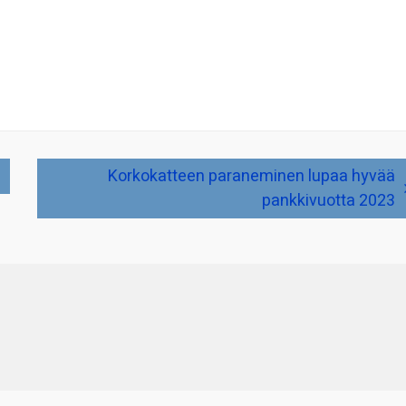
Korkokatteen paraneminen lupaa hyvää
pankkivuotta 2023