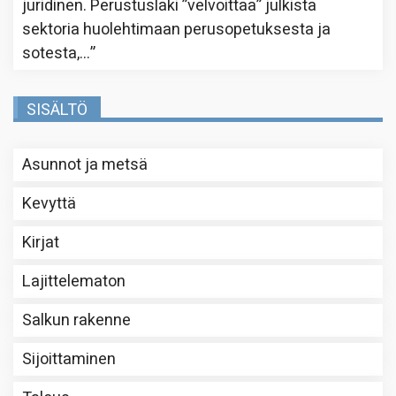
juridinen. Perustuslaki ”velvoittaa” julkista
sektoria huolehtimaan perusopetuksesta ja
sotesta,…
”
SISÄLTÖ
Asunnot ja metsä
Kevyttä
Kirjat
Lajittelematon
Salkun rakenne
Sijoittaminen