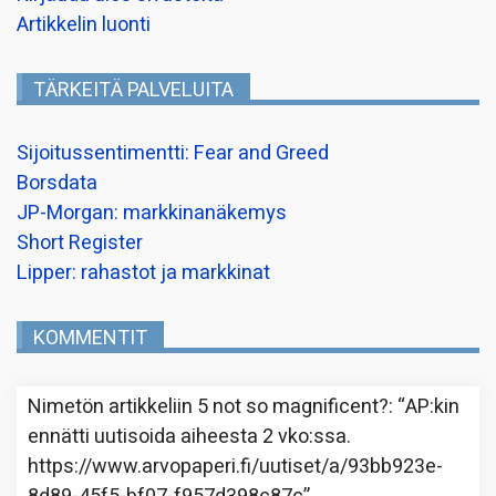
Artikkelin luonti
TÄRKEITÄ PALVELUITA
Sijoitussentimentti: Fear and Greed
Borsdata
JP-Morgan: markkinanäkemys
Short Register
Lipper: rahastot ja markkinat
KOMMENTIT
Nimetön
artikkeliin
5 not so magnificent?
: “
AP:kin
ennätti uutisoida aiheesta 2 vko:ssa.
https://www.arvopaperi.fi/uutiset/a/93bb923e-