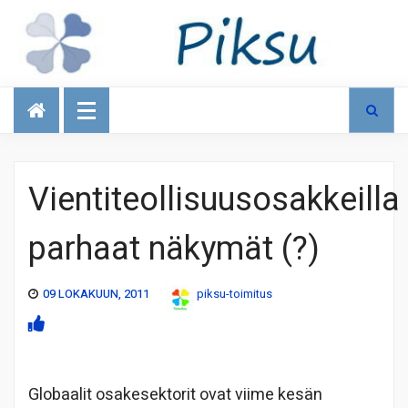
Talous
Vientiteollisuusosakkeilla
parhaat näkymät (?)
09 LOKAKUUN, 2011
piksu-toimitus
Globaalit osakesektorit ovat viime kesän