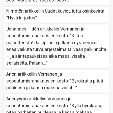
8d89-45f5-bf07-f957d398c87c
”
Nimetön
artikkeliin
Uudet kuviot, tuttu osinkovirta
:
“
Hyvä kirjoitus
”
Johannes Hidén
artikkeliin
Vornanen ja
sopeutumisrahakausien kesto
: “
Kiitos
palautteesta! Ja jep, noin pitkänä systeemi ei
enää vaikuta turvajärjestelmältä, vaan palkinnolta
– ja ääritapauksissa aika massiiviselta
sellaiselta. Palaan…
”
Anon
artikkeliin
Vornanen ja
sopeutumisrahakausien kesto
: “
Byrokratia pitää
puolensa ja kansa maksaa viulut…
”
Anonyymi
artikkeliin
Vornanen ja
sopeutumisrahakausien kesto
: “
Kyllä byrokratia
pitää parhaiten puolensa ja kansa maksaa