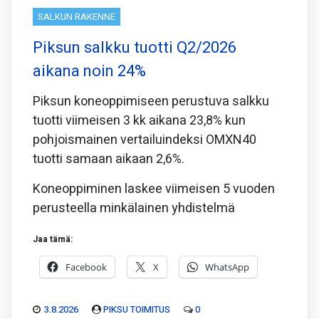
SALKUN RAKENNE
Piksun salkku tuotti Q2/2026
aikana noin 24%
Piksun koneoppimiseen perustuva salkku
tuotti viimeisen 3 kk aikana 23,8% kun
pohjoismainen vertailuindeksi OMXN40
tuotti samaan aikaan 2,6%.
Koneoppiminen laskee viimeisen 5 vuoden
perusteella minkälainen yhdistelmä
Jaa tämä:
Facebook
X
WhatsApp
3.8.2026
PIKSU TOIMITUS
0