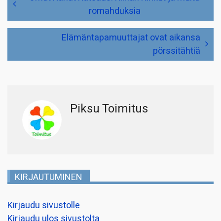
selaus
romahduksia
Elämäntapamuuttajat ovat aikansa
pörssitähtiä
Piksu Toimitus
KIRJAUTUMINEN
Kirjaudu sivustolle
Kirjaudu ulos sivustolta