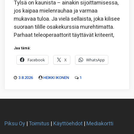
Tylsä on kaunista – ainakin sijoittamisessa,
jos kaipaa mielenrauhaa ja varmaa
mukavaa tuloa. Ja vielä sellaista, joka kilisee
suoraan tilille osakekurssia murehtimatta.
Parhaat teleoperaattorit täyttävät kriteerit,
Jaa tämä:
Facebook
X
WhatsApp
3.8.2026
HEIKKI IKONEN
1
Piksu Oy
|
Toimitus
|
Käyttöehdot
|
Mediakortti