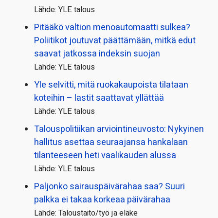
Lähde: YLE talous
Pitääkö valtion menoautomaatti sulkea?
Poliitikot joutuvat päättämään, mitkä edut
saavat jatkossa indeksin suojan
Lähde: YLE talous
Yle selvitti, mitä ruokakaupoista tilataan
koteihin – lastit saattavat yllättää
Lähde: YLE talous
Talous­politiikan arviointi­neuvosto: Nykyinen
hallitus asettaa seuraajansa hankalaan
tilanteeseen heti vaalikauden alussa
Lähde: YLE talous
Paljonko sairauspäivä­rahaa saa? Suuri
palkka ei takaa korkeaa päivärahaa
Lähde: Taloustaito/työ ja eläke