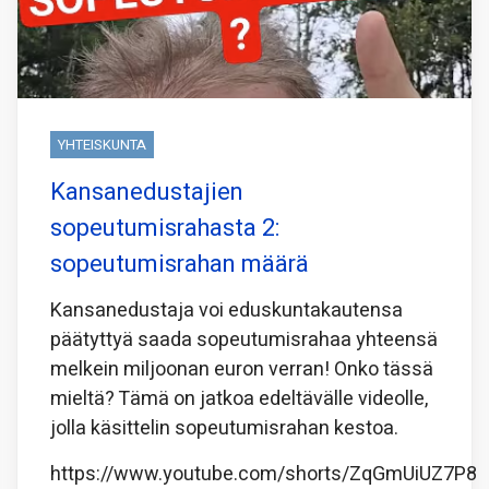
YHTEISKUNTA
Kansanedustajien
sopeutumisrahasta 2:
sopeutumisrahan määrä
Kansanedustaja voi eduskuntakautensa
päätyttyä saada sopeutumisrahaa yhteensä
melkein miljoonan euron verran! Onko tässä
mieltä? Tämä on jatkoa edeltävälle videolle,
jolla käsittelin sopeutumisrahan kestoa.
https://www.youtube.com/shorts/ZqGmUiUZ7P8