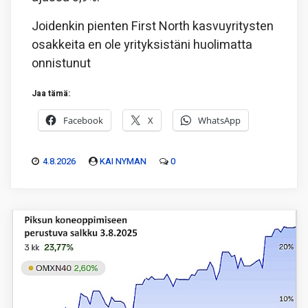
Joidenkin pienten First North kasvuyritysten
osakkeita en ole yrityksistäni huolimatta
onnistunut
Jaa tämä:
Facebook
X
WhatsApp
4.8.2026
KAI NYMAN
0