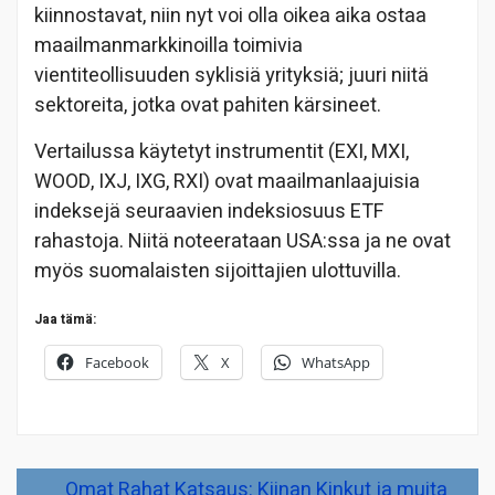
kiinnostavat, niin nyt voi olla oikea aika ostaa
maailmanmarkkinoilla toimivia
vientiteollisuuden syklisiä yrityksiä; juuri niitä
sektoreita, jotka ovat pahiten kärsineet.
Vertailussa käytetyt instrumentit (EXI, MXI,
WOOD, IXJ, IXG, RXI) ovat maailmanlaajuisia
indeksejä seuraavien indeksiosuus ETF
rahastoja. Niitä noteerataan USA:ssa ja ne ovat
myös suomalaisten sijoittajien ulottuvilla.
Jaa tämä:
Facebook
X
WhatsApp
Artikkelien
Omat Rahat Katsaus: Kiinan Kinkut ja muita