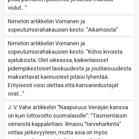
viulut…
”
Nimetön
artikkeliin
Vornanen ja
sopeutumisrahakausien kesto
: “
Aikamoista
”
Nimetön
artikkeliin
Vornanen ja
sopeutumisrahakausien kesto
: “
Kiitos kivoista
ajatuksista. Olet oikeassa, kaikenlaisiset
pidempikestoiset laiskuudesta ja joutilaisuudesta
maksettavat kannusteet pitäisi lyhentää.
Erityisesti voisi olettaa että kansanedustajat
ovat…
”
J. V. Vahe
artikkeliin
”Naapuruus Venäjän kanssa
on kuin lottovoitto suomalaisille”
: “
Täsmentäisin
viimeistä kappalettani. Ilmaisu ”tarveharkinta”
viittaa järkevyyteen, mutta asia on myös