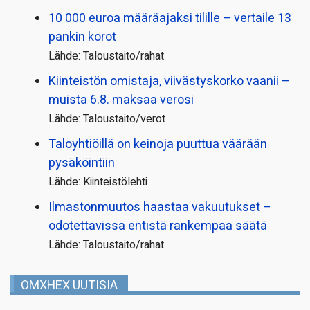
10 000 euroa määräajaksi tilille – vertaile 13
pankin korot
Lähde: Taloustaito/rahat
Kiinteistön omistaja, viivästyskorko vaanii –
muista 6.8. maksaa verosi
Lähde: Taloustaito/verot
Taloyhtiöillä on keinoja puuttua väärään
pysäköintiin
Lähde: Kiinteistölehti
Ilmastonmuutos haastaa vakuutukset –
odotettavissa entistä rankempaa säätä
Lähde: Taloustaito/rahat
OMXHEX UUTISIA