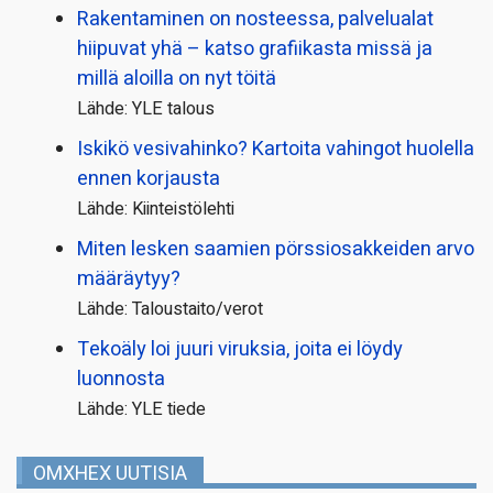
Rakentaminen on nosteessa, palvelualat
hiipuvat yhä – katso grafiikasta missä ja
millä aloilla on nyt töitä
Lähde: YLE talous
Iskikö vesivahinko? Kartoita vahingot huolella
ennen korjausta
Lähde: Kiinteistölehti
Miten lesken saamien pörssi­osakkeiden arvo
määräytyy?
Lähde: Taloustaito/verot
Tekoäly loi juuri viruksia, joita ei löydy
luonnosta
Lähde: YLE tiede
OMXHEX UUTISIA