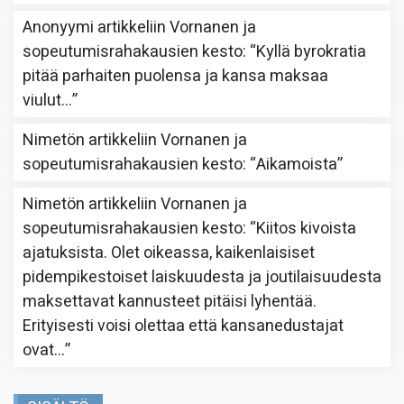
Anonyymi
artikkeliin
Vornanen ja
sopeutumisrahakausien kesto
: “
Kyllä byrokratia
pitää parhaiten puolensa ja kansa maksaa
viulut…
”
Nimetön
artikkeliin
Vornanen ja
sopeutumisrahakausien kesto
: “
Aikamoista
”
Nimetön
artikkeliin
Vornanen ja
sopeutumisrahakausien kesto
: “
Kiitos kivoista
ajatuksista. Olet oikeassa, kaikenlaisiset
pidempikestoiset laiskuudesta ja joutilaisuudesta
maksettavat kannusteet pitäisi lyhentää.
Erityisesti voisi olettaa että kansanedustajat
ovat…
”