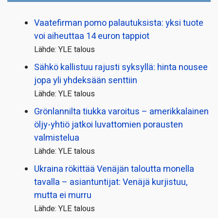
Vaatefirman pomo palautuksista: yksi tuote
voi aiheuttaa 14 euron tappiot
Lähde: YLE talous
Sähkö kallistuu rajusti syksyllä: hinta nousee
jopa yli yhdeksään senttiin
Lähde: YLE talous
Grönlannilta tiukka varoitus – amerikkalainen
öljy-yhtiö jatkoi luvattomien porausten
valmistelua
Lähde: YLE talous
Ukraina rökittää Venäjän taloutta monella
tavalla – asiantuntijat: Venäjä kurjistuu,
mutta ei murru
Lähde: YLE talous