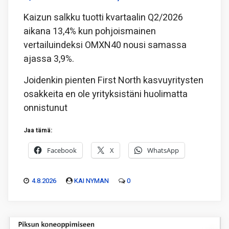
Kaizun salkku tuotti kvartaalin Q2/2026
aikana 13,4% kun pohjoismainen
vertailuindeksi OMXN40 nousi samassa
ajassa 3,9%.
Joidenkin pienten First North kasvuyritysten
osakkeita en ole yrityksistäni huolimatta
onnistunut
Jaa tämä:
Facebook
X
WhatsApp
4.8.2026
KAI NYMAN
0