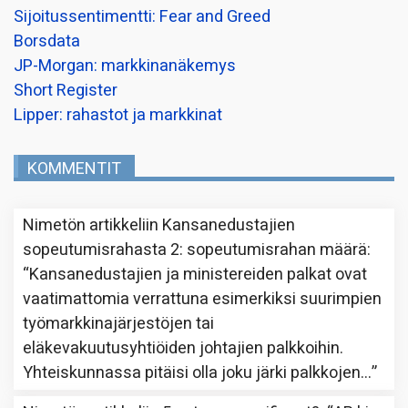
Sijoitussentimentti: Fear and Greed
Borsdata
JP-Morgan: markkinanäkemys
Short Register
Lipper: rahastot ja markkinat
KOMMENTIT
Nimetön
artikkeliin
Kansanedustajien
sopeutumisrahasta 2: sopeutumisrahan määrä
:
“
Kansanedustajien ja ministereiden palkat ovat
vaatimattomia verrattuna esimerkiksi suurimpien
työmarkkinajärjestöjen tai
eläkevakuutusyhtiöiden johtajien palkkoihin.
Yhteiskunnassa pitäisi olla joku järki palkkojen…
”