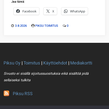
Jaa tämä:
Facebook
X
WhatsApp
3.8.2026
PIKSU TOIMITUS
0
Piksu Oy
|
Toimitus
|
Käyttöehdot
|
Mediakortti
Sivusto ei sisällä sijoitussuosituksia eikä sisältöä pidä
sellaiseksi tulkita
Piksu RSS