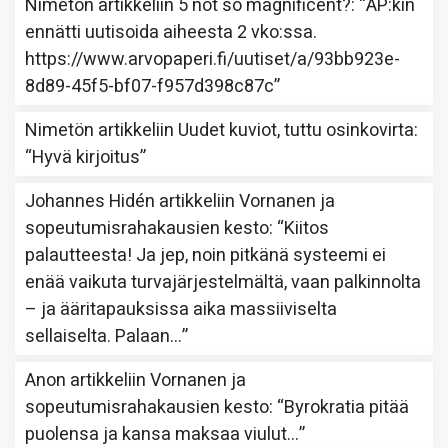
Nimetön
artikkeliin
5 not so magnificent?
: “
AP:kin
ennätti uutisoida aiheesta 2 vko:ssa.
https://www.arvopaperi.fi/uutiset/a/93bb923e-
8d89-45f5-bf07-f957d398c87c
”
Nimetön
artikkeliin
Uudet kuviot, tuttu osinkovirta
:
“
Hyvä kirjoitus
”
Johannes Hidén
artikkeliin
Vornanen ja
sopeutumisrahakausien kesto
: “
Kiitos
palautteesta! Ja jep, noin pitkänä systeemi ei
enää vaikuta turvajärjestelmältä, vaan palkinnolta
– ja ääritapauksissa aika massiiviselta
sellaiselta. Palaan…
”
Anon
artikkeliin
Vornanen ja
sopeutumisrahakausien kesto
: “
Byrokratia pitää
puolensa ja kansa maksaa viulut…
”