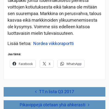
takapakki johtui todennäköisesti pienestä
voittojen kotiutuksesta eikä takana ole mitään
sen suurempaa. Markkina on perusvahva, talous
kasvaa eikä markkinoiden ylikuumenemisesta
ole kysymys. Voimme siis edelleen katsoa
luottavaisin mielin tulevaisuuteen.
Lisää tietoa:
Nordea viikkoraportti
Jaa tämä:
Facebook
X
WhatsApp
Artikkelien
TT:n lista Q3 2017
selaus
Pikavippejä otetaan yhä ahkerasti