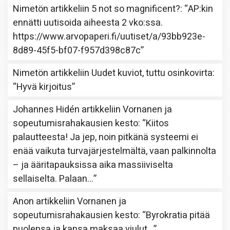
Nimetön
artikkeliin
5 not so magnificent?
: “
AP:kin
ennätti uutisoida aiheesta 2 vko:ssa.
https://www.arvopaperi.fi/uutiset/a/93bb923e-
8d89-45f5-bf07-f957d398c87c
”
Nimetön
artikkeliin
Uudet kuviot, tuttu osinkovirta
:
“
Hyvä kirjoitus
”
Johannes Hidén
artikkeliin
Vornanen ja
sopeutumisrahakausien kesto
: “
Kiitos
palautteesta! Ja jep, noin pitkänä systeemi ei
enää vaikuta turvajärjestelmältä, vaan palkinnolta
– ja ääritapauksissa aika massiiviselta
sellaiselta. Palaan…
”
Anon
artikkeliin
Vornanen ja
sopeutumisrahakausien kesto
: “
Byrokratia pitää
puolensa ja kansa maksaa viulut…
”