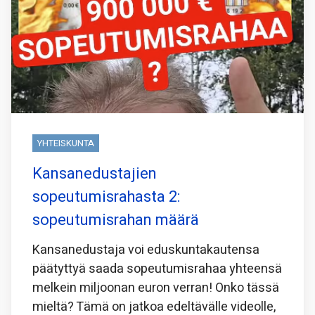
YHTEISKUNTA
Kansanedustajien
sopeutumisrahasta 2:
sopeutumisrahan määrä
Kansanedustaja voi eduskuntakautensa
päätyttyä saada sopeutumisrahaa yhteensä
melkein miljoonan euron verran! Onko tässä
mieltä? Tämä on jatkoa edeltävälle videolle,