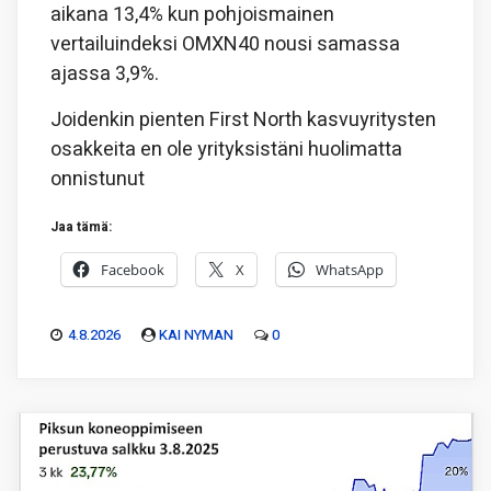
aikana 13,4% kun pohjoismainen
vertailuindeksi OMXN40 nousi samassa
ajassa 3,9%.
Joidenkin pienten First North kasvuyritysten
osakkeita en ole yrityksistäni huolimatta
onnistunut
Jaa tämä:
Facebook
X
WhatsApp
4.8.2026
KAI NYMAN
0