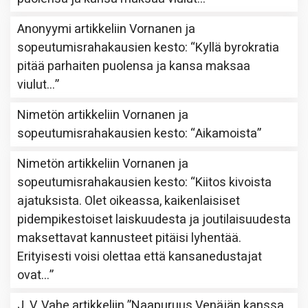
Anonyymi
artikkeliin
Vornanen ja
sopeutumisrahakausien kesto
: “
Kyllä byrokratia
pitää parhaiten puolensa ja kansa maksaa
viulut…
”
Nimetön
artikkeliin
Vornanen ja
sopeutumisrahakausien kesto
: “
Aikamoista
”
Nimetön
artikkeliin
Vornanen ja
sopeutumisrahakausien kesto
: “
Kiitos kivoista
ajatuksista. Olet oikeassa, kaikenlaisiset
pidempikestoiset laiskuudesta ja joutilaisuudesta
maksettavat kannusteet pitäisi lyhentää.
Erityisesti voisi olettaa että kansanedustajat
ovat…
”
J. V. Vahe
artikkeliin
”Naapuruus Venäjän kanssa