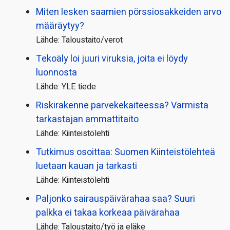
Miten lesken saamien pörssi­osakkeiden arvo
määräytyy?
Lähde: Taloustaito/verot
Tekoäly loi juuri viruksia, joita ei löydy
luonnosta
Lähde: YLE tiede
Riskirakenne parvekekaiteessa? Varmista
tarkastajan ammattitaito
Lähde: Kiinteistölehti
Tutkimus osoittaa: Suomen Kiinteistölehteä
luetaan kauan ja tarkasti
Lähde: Kiinteistölehti
Paljonko sairauspäivä­rahaa saa? Suuri
palkka ei takaa korkeaa päivärahaa
Lähde: Taloustaito/työ ja eläke