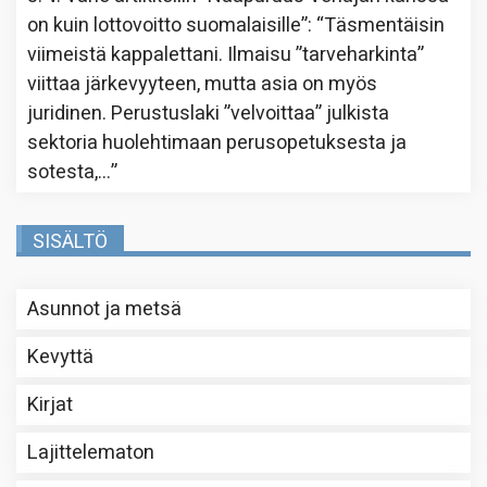
on kuin lottovoitto suomalaisille”
: “
Täsmentäisin
viimeistä kappalettani. Ilmaisu ”tarveharkinta”
viittaa järkevyyteen, mutta asia on myös
juridinen. Perustuslaki ”velvoittaa” julkista
sektoria huolehtimaan perusopetuksesta ja
sotesta,…
”
SISÄLTÖ
Asunnot ja metsä
Kevyttä
Kirjat
Lajittelematon