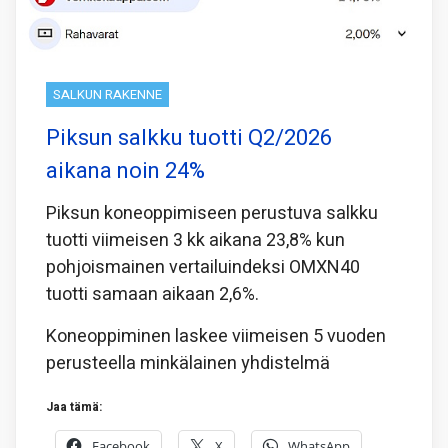
SALKUN RAKENNE
Piksun salkku tuotti Q2/2026
aikana noin 24%
Piksun koneoppimiseen perustuva salkku
tuotti viimeisen 3 kk aikana 23,8% kun
pohjoismainen vertailuindeksi OMXN40
tuotti samaan aikaan 2,6%.
Koneoppiminen laskee viimeisen 5 vuoden
perusteella minkälainen yhdistelmä
Jaa tämä:
Facebook
X
WhatsApp