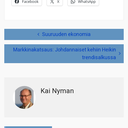
Facebook
X
WhatsApp
Artikkelien
Suuruuden ekonomia
selaus
Markkinakatsaus: Johdannaiset kehiin Heikin
trendisalkussa
Kai Nyman